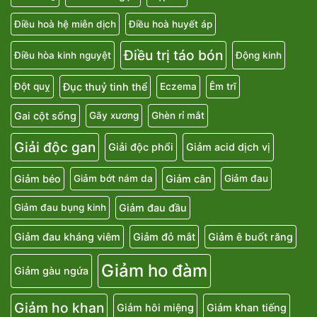
Điều hoà hệ miễn dịch
Điều hoà huyết áp
Điều trị táo bón
Điều hòa kinh nguyệt
Động kinh
Đục thuỷ tinh thể
Đột quỵ
Eczema
Êm trĩ
Gai cột sống
Gãy xương
Ghèn rỉ mắt
Giải độc gan
Giải độc phổi
Giảm acid dịch vị
Giảm béo
Giảm cân
Giảm bớt nám da
Giảm đau
Giảm đau đầu
Giảm đau bụng kinh
Giảm đau kháng viêm
Giảm đỏ mắt
Giảm ê buốt răng
Giảm ho đàm
Giảm gàu ngứa
Giảm ho khan
Giảm hôi miệng
Giảm khan tiếng