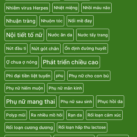
Nhiễm virus Herpes
Nhiệt miệng
Nhồi máu não
Nhuận tràng
Nổi mề đay
Nhuộm tóc
Nội tiết tố nữ
Nước ăn da
Nước tẩy trang
Nứt gót chân
Nứt đầu ti
Ổn định đường huyết
Phát triển chiều cao
Ợ chua ợ nóng
Phì đại tiền liệt tuyến
Phụ nữ cho con bú
phụ
Phụ nữ hiếm muộn
Phụ nữ mãn kinh
Phụ nữ mang thai
Phục hồi da
Phụ nữ sau sinh
Polyp mũi
Ra nhiều mồ hôi
Rạn da
Rối loạn cảm xúc
Rối loạn cương dương
Rối loạn hấp thu lactose