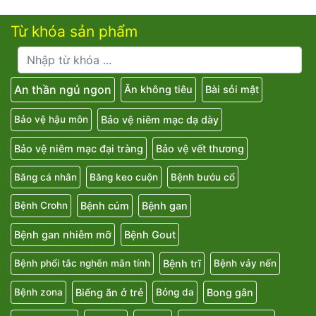
Từ khóa sản phẩm
An thần ngủ ngon
Ăn không tiêu
Bài sỏi mật
Bảo vệ niêm mạc dạ dày
Bảo vệ hậu môn
Bảo vệ niêm mạc đại tràng
Bảo vệ vết thương
Băng cá nhân
Băng keo cuộn
Bệnh bướu cổ
Bệnh cúm
Bệnh gan
Bệnh Crohn
Bệnh gan nhiễm mỡ
Bệnh Gout
Bệnh trĩ
Bệnh phổi tắc nghẽn mãn tính
Bệnh vảy nến
Biếng ăn ở trẻ
Bong gân
Bệnh zona
Bỏng da