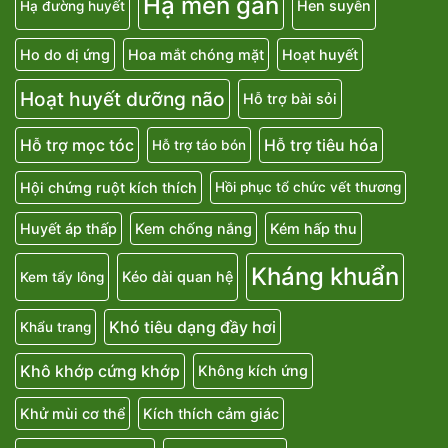
Hạ men gan
Hen suyễn
Hạ đường huyết
Ho do dị ứng
Hoa mắt chóng mặt
Hoạt huyết
Hoạt huyết dưỡng não
Hỗ trợ bài sỏi
Hỗ trợ mọc tóc
Hỗ trợ tiêu hóa
Hỗ trợ táo bón
Hội chứng ruột kích thích
Hồi phục tổ chức vết thương
Huyết áp thấp
Kem chống nắng
Kém hấp thu
Kháng khuẩn
Kéo dài quan hệ
Kem tẩy lông
Khó tiêu dạng đầy hơi
Khẩu trang
Khô khớp cứng khớp
Không kích ứng
Khử mùi cơ thể
Kích thích cảm giác