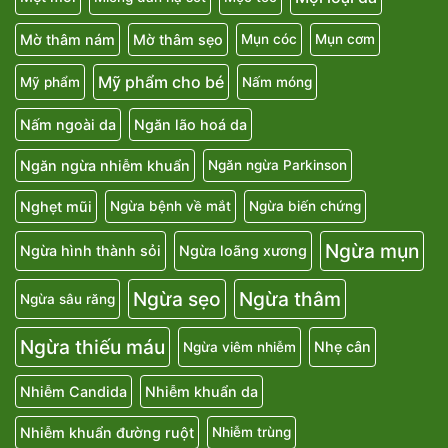
Mờ thâm nám
Mờ thâm sẹo
Mụn cóc
Mụn cơm
Mỹ phẩm cho bé
Mỹ phẩm
Nấm móng
Nấm ngoài da
Ngăn lão hoá da
Ngăn ngừa nhiễm khuẩn
Ngăn ngừa Parkinson
Nghẹt mũi
Ngừa bệnh về mắt
Ngừa biến chứng
Ngừa mụn
Ngừa hình thành sỏi
Ngừa loãng xương
Ngừa sẹo
Ngừa thâm
Ngừa sâu răng
Ngừa thiếu máu
Nhẹ cân
Ngừa viêm nhiễm
Nhiễm Candida
Nhiễm khuẩn da
Nhiễm khuẩn đường ruột
Nhiễm trùng