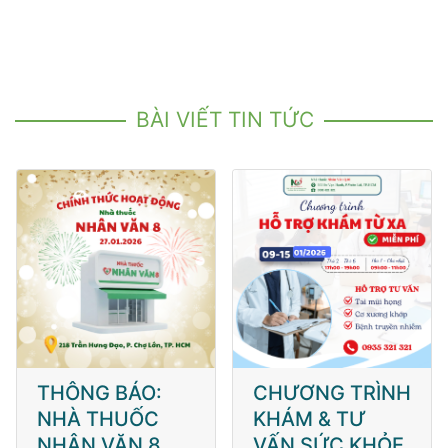
BÀI VIẾT TIN TỨC
THÔNG BÁO:
CHƯƠNG TRÌNH
NHÀ THUỐC
KHÁM & TƯ
NHÂN VĂN 8
VẤN SỨC KHỎE