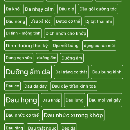
Da nhạy cảm
Da khô
Dầu gió
Dầu gội dưỡng tóc
Dầu nóng
Dị tật thai nhi
Dầu xả tóc
Detox cơ thể
Dịch nhờn cho khớp
Di tinh - mộng tinh
Dinh dưỡng thai kỳ
Dịu vết bỏng
dụng cụ rửa mũi
Dưỡng ẩm
Dung nạp sữa
dưỡng ẩm
Dưỡng ẩm da
Đau bụng kinh
Đại tràng co thắt
Đau dạ dày
Đau dây thần kinh tọa
Đau cơ
Đau họng
Đau lưng
Đau mỏi vai gáy
Đau khớp
Đau nhức xương khớp
Đau nhức cơ thể
Đau thắt ngực
Đẹp da
Đau răng