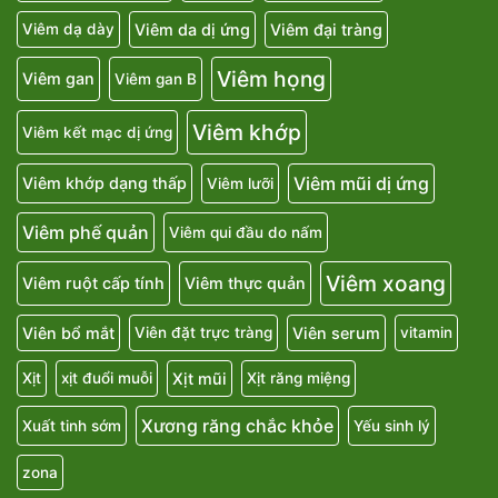
Viêm da dị ứng
Viêm đại tràng
Viêm dạ dày
Viêm họng
Viêm gan
Viêm gan B
Viêm khớp
Viêm kết mạc dị ứng
Viêm mũi dị ứng
Viêm khớp dạng thấp
Viêm lưỡi
Viêm phế quản
Viêm qui đầu do nấm
Viêm xoang
Viêm ruột cấp tính
Viêm thực quản
Viên bổ mắt
Viên serum
Viên đặt trực tràng
vitamin
Xịt mũi
Xịt
xịt đuổi muỗi
Xịt răng miệng
Xương răng chắc khỏe
Xuất tinh sớm
Yếu sinh lý
zona