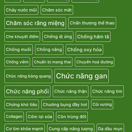
Chảy nước mũi
Chăm sóc mắt
Chăm sóc răng miệng
Chấn thương thể thao
Chống hăm tã
Chống dị ứng
Che khuyết điểm
Chống oxy hóa
Chống muỗi
Chống nắng
Chống viêm
Chuẩn bị mang thai
Chuyển hoá đường
Chức năng gan
Chức năng bàng quang
Chức năng phổi
Chức năng thận
Chức năng tim
Chứng khó tiêu
Chướng bụng đầy hơi
Còi xương
Cốm lợi sữa
Côn trùng đốt
Collagen
Cơ tim khỏe mạnh
Cung cấp năng lượng
Da dầu mụn