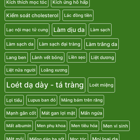
Kích thích mọc tóc
Kích ứng hô hấp
Kiểm soát cholesterol
Lác đồng tiền
Làm dịu da
Lạc nội mạc tử cung
Làm sạch
Làm trắng da
Làm sạch da
Làm sạch đại tràng
Lang ben
Lành vết bỏng
Liệt dương
Liền sẹo
Liệt nửa người
Loãng xương
Loét dạ dày - tá tràng
Loét miệng
Lợi tiểu
Lupus ban đỏ
Mảng bám trên răng
Mạnh gân cốt
Mát gan lợi mật
Mẩn ngứa
Men vi sinh
Mất albumin
Men phụ khoa
Men tiêu hóa
Mọi loại da
Mệt mỏi
Miếng dán hạ sốt
Mọc tóc