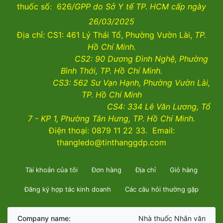
thuốc số: 626
/GPP do Sở Y tế TP. HCM cấp ngày
26/03/2025
Địa chỉ: CS1: 461 Lý Thái Tổ, Phường Vườn Lài,
TP.
Hồ Chí Minh.
CS2:
90 Dương Đình Nghệ, Phường
Bình Thới, TP. Hồ Chí Minh.
CS3:
562 Sư Vạn Hạnh, Phường Vườn Lài
,
TP. Hồ Chí Minh
CS4:
334 Lê Văn Lương, Tổ
7 - KP 1, Phường Tân Hưng, TP. Hồ Chí Minh.
Điện thoại: 0879 11 22 33. Email:
thangledo@tinthanggdp.com
Tài khoản của tôi
Đơn hàng
Địa chỉ
Giỏ hàng
Đăng ký hợp tác kinh doanh
Các câu hỏi thường gặp
Company name:
Nhà thuốc Nhân văn