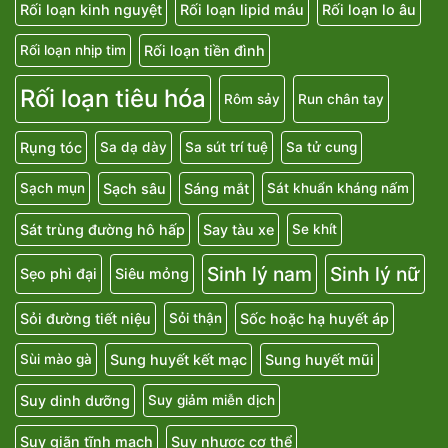
Rối loạn kinh nguyệt
Rối loạn lipid máu
Rối loạn lo âu
Rối loạn tiền đình
Rối loạn nhịp tim
Rối loạn tiêu hóa
Rôm sảy
Run chân tay
Rụng tóc
Sa dạ dày
Sa sút trí tuệ
Sa tử cung
Sạch sâu
Sáng mắt
Sạch mụn
Sát khuẩn kháng nấm
Sát trùng đường hô hấp
Say tàu xe
Se khít
Sinh lý nam
Sinh lý nữ
Sẹo phì đại
Siêu mỏng
Sỏi đường tiết niệu
Sốc hoặc hạ huyết áp
Sỏi thận
Sung huyết kết mạc
Sung huyết mũi
Sùi mào gà
Suy dinh dưỡng
Suy giảm miễn dịch
Suy giãn tĩnh mạch
Suy nhược cơ thể