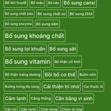
Bổ sung canxi
Bổ khí huyết
Bổ máu
Bổ não
Bổ sung chất xơ
Bổ sung DHA
Bổ sung chất béo
Bổ sung kẽm
Bổ sung enzyme
Bổ sung khoáng chất
Bổ sung lợi khuẩn
Bổ sung sắt
Bổ sung vitamin
Bổ thận cố tinh
Bồi bổ cơ thể
Bổ thận tráng dương
Buồn nôn
Cải thiện trí nhớ
Buồng trứng đa nang
Cai thuốc lá
Cảm lạnh
Cân bằng vi sinh
Căng thẳng
Cận thị
Cấp nước
Chai sừng
Chàm dị ứng