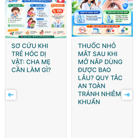
SƠ CỨU KHI
THUỐC NHỎ
TRẺ HÓC DỊ
MẮT SAU KHI
VẬT: CHA MẸ
MỞ NẮP DÙNG
CẦN LÀM GÌ?
ĐƯỢC BAO
LÂU? QUY TẮC
AN TOÀN
TRÁNH NHIỄM
KHUẨN