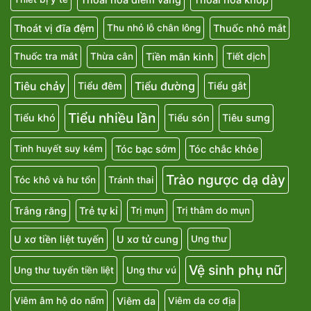
Thoát vị đĩa đệm
Thuốc nhỏ mắt
Thu nhỏ lỗ chân lông
Tiền mãn kinh
Thuốc tra mắt
Thừa cân
Tiết dịch
Tiêu chảy
Tiểu đường
Tiểu đêm
Tiểu gắt
Tiểu nhiều lần
Tiểu khó
Tiểu són
Tiêu sưng
Tóc bạc sớm
Tóc chắc khỏe
Tinh huyết suy kém
Trào ngược dạ dày
Tóc khô và hư tổn
Tránh thai
Trắng răng
Trẻ tự kỉ
Trị mụn
Trị thâm do mụn
U xơ tiền liệt tuyến
U xơ tử cung
Ung thư
Vệ sinh phụ nữ
Ung thư tuyến tiền liệt
Ung thư vú
Viêm da
Viêm âm hộ do nấm
Viêm da cơ địa