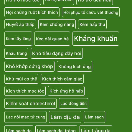
Hội chứng ruột kích thích
Hồi phục tổ chức vết thương
Huyết áp thấp
Kem chống nắng
Kém hấp thu
Kháng khuẩn
Kéo dài quan hệ
Kem tẩy lông
Khó tiêu dạng đầy hơi
Khẩu trang
Khô khớp cứng khớp
Không kích ứng
Khử mùi cơ thể
Kích thích cảm giác
Kích thích mọc tóc
Kích ứng hô hấp
Kiểm soát cholesterol
Lác đồng tiền
Làm dịu da
Lạc nội mạc tử cung
Làm sạch
Làm trắng da
Làm sạch da
Làm sạch đại tràng