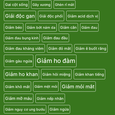
Gai cột sống
Gãy xương
Ghèn rỉ mắt
Giải độc gan
Giải độc phổi
Giảm acid dịch vị
Giảm béo
Giảm cân
Giảm bớt nám da
Giảm đau
Giảm đau đầu
Giảm đau bụng kinh
Giảm đau kháng viêm
Giảm đỏ mắt
Giảm ê buốt răng
Giảm ho đàm
Giảm gàu ngứa
Giảm ho khan
Giảm hôi miệng
Giảm khan tiếng
Giảm mỏi mắt
Giảm khô mắt
Giảm mệt mỏi
Giảm mỡ máu
Giảm nếp nhăn
Giảm ngứa
Giảm nguy cơ ung bướu