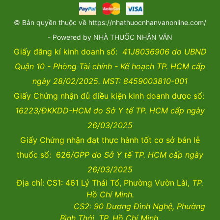
© Bản quyền thuộc về https://nhathuocnhanvanonline.com/
- Powered by NHÀ THUỐC NHÂN VĂN
Giấy đăng kí kinh doanh số:
41J8036906 do UBND
Quận 10 - Phòng Tài chính - Kế hoạch TP. HCM cấp
ngày 28/02/2025. MST: 8459003810-001
Giấy Chứng nhận đủ điều kiện kinh doanh dược số:
16223/ĐKKDD-HCM do Sở Y tế TP. HCM cấp ngày
26/03/2025
Giấy Chứng nhận đạt thực hành tốt cơ sở bán lẻ
thuốc số: 626
/GPP do Sở Y tế TP. HCM cấp ngày
26/03/2025
Địa chỉ: CS1: 461 Lý Thái Tổ, Phường Vườn Lài,
TP.
Hồ Chí Minh.
CS2:
90 Dương Đình Nghệ, Phường
Bình Thới, TP. Hồ Chí Minh.