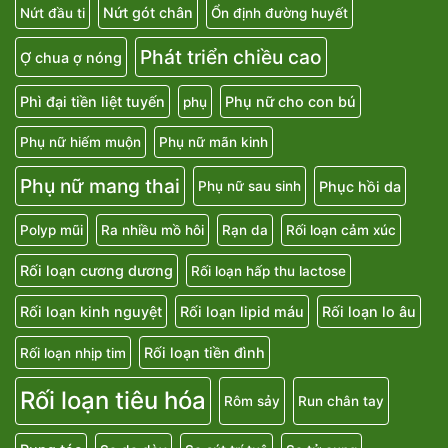
Nứt gót chân
Nứt đầu ti
Ổn định đường huyết
Phát triển chiều cao
Ợ chua ợ nóng
Phì đại tiền liệt tuyến
Phụ nữ cho con bú
phụ
Phụ nữ hiếm muộn
Phụ nữ mãn kinh
Phụ nữ mang thai
Phục hồi da
Phụ nữ sau sinh
Polyp mũi
Ra nhiều mồ hôi
Rạn da
Rối loạn cảm xúc
Rối loạn cương dương
Rối loạn hấp thu lactose
Rối loạn kinh nguyệt
Rối loạn lipid máu
Rối loạn lo âu
Rối loạn tiền đình
Rối loạn nhịp tim
Rối loạn tiêu hóa
Rôm sảy
Run chân tay