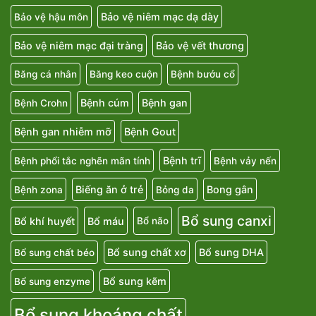
Bảo vệ niêm mạc dạ dày
Bảo vệ hậu môn
Bảo vệ niêm mạc đại tràng
Bảo vệ vết thương
Băng cá nhân
Băng keo cuộn
Bệnh bướu cổ
Bệnh cúm
Bệnh gan
Bệnh Crohn
Bệnh gan nhiễm mỡ
Bệnh Gout
Bệnh trĩ
Bệnh phổi tắc nghẽn mãn tính
Bệnh vảy nến
Biếng ăn ở trẻ
Bong gân
Bệnh zona
Bỏng da
Bổ sung canxi
Bổ khí huyết
Bổ máu
Bổ não
Bổ sung chất xơ
Bổ sung DHA
Bổ sung chất béo
Bổ sung kẽm
Bổ sung enzyme
Bổ sung khoáng chất