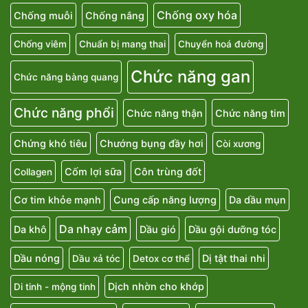
Chống oxy hóa
Chống muỗi
Chống nắng
Chống viêm
Chuẩn bị mang thai
Chuyển hoá đường
Chức năng gan
Chức năng bàng quang
Chức năng phổi
Chức năng thận
Chức năng tim
Chứng khó tiêu
Chướng bụng đầy hơi
Còi xương
Cốm lợi sữa
Côn trùng đốt
Collagen
Cơ tim khỏe mạnh
Cung cấp năng lượng
Da dầu mụn
Da nhạy cảm
Da khô
Dầu gió
Dầu gội dưỡng tóc
Dầu nóng
Dị tật thai nhi
Dầu xả tóc
Detox cơ thể
Dịch nhờn cho khớp
Di tinh - mộng tinh