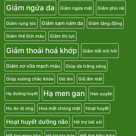
Giảm ngứa da
Giảm ngứa mắt
Giảm phù nề
Giảm sạm nám da
Giảm rụng tóc
Giảm tăng động
Giảm thể tích máu
Giảm thị lực
Giảm thoái hoá khớp
Giảm tiết mồ hôi
Giảm xơ vữa mạch máu
Giúp da trắng sáng
Giúp xương chắc khỏe
Giữ ẩm mắt
Giữ ẩm
Hạ men gan
Hen suyễn
Hạ đường huyết
Ho do dị ứng
Hoa mắt chóng mặt
Hoạt huyết
Hoạt huyết dưỡng não
Hỗ trợ bài sỏi
Hỗ trợ mọc tóc
Hỗ trợ tiêu hóa
Hỗ trợ táo bón