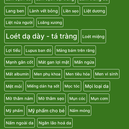
Lang ben
Lành vết bỏng
Liệt dương
Liền sẹo
Liệt nửa người
Loãng xương
Loét dạ dày - tá tràng
Loét miệng
Lợi tiểu
Lupus ban đỏ
Mảng bám trên răng
Mạnh gân cốt
Mát gan lợi mật
Mẩn ngứa
Men vi sinh
Mất albumin
Men phụ khoa
Men tiêu hóa
Mọi loại da
Mệt mỏi
Miếng dán hạ sốt
Mọc tóc
Mờ thâm nám
Mờ thâm sẹo
Mụn cóc
Mụn cơm
Mỹ phẩm cho bé
Mỹ phẩm
Nấm móng
Nấm ngoài da
Ngăn lão hoá da