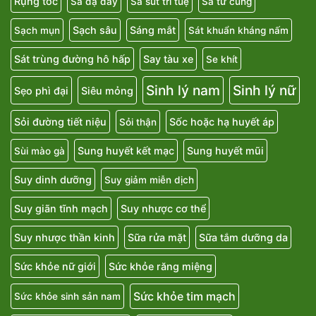
Rụng tóc
Sa dạ dày
Sa sút trí tuệ
Sa tử cung
Sạch sâu
Sáng mắt
Sạch mụn
Sát khuẩn kháng nấm
Sát trùng đường hô hấp
Say tàu xe
Se khít
Sinh lý nam
Sinh lý nữ
Sẹo phì đại
Siêu mỏng
Sỏi đường tiết niệu
Sốc hoặc hạ huyết áp
Sỏi thận
Sung huyết kết mạc
Sung huyết mũi
Sùi mào gà
Suy dinh dưỡng
Suy giảm miễn dịch
Suy giãn tĩnh mạch
Suy nhược cơ thể
Suy nhược thần kinh
Sữa rửa mặt
Sữa tắm dưỡng da
Sức khỏe nữ giới
Sức khỏe răng miệng
Sức khỏe tim mạch
Sức khỏe sinh sản nam