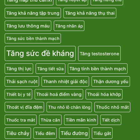
Tăng khả năng tập trung
Tăng khả năng thụ thai
Tăng lưu thông máu
Tăng nhãn áp
Tăng sức bền thành mạch
Tăng sức đề kháng
Tăng testosterone
Tăng thị lực
Tăng tính bền thành mạch
Tăng tiết sữa
Thải sạch ruột
Thanh nhiệt giải độc
Thận dương yếu
Thoái hoá điểm vàng
Thoái hóa khớp
Thiết bị y tế
Thoát vị đĩa đệm
Thuốc nhỏ mắt
Thu nhỏ lỗ chân lông
Tiền mãn kinh
Thuốc tra mắt
Thừa cân
Tiết dịch
Tiêu chảy
Tiểu đường
Tiểu đêm
Tiểu gắt