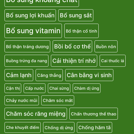
Bổ sung lợi khuẩn
Bổ sung sắt
Bổ sung vitamin
Bổ thận cố tinh
Bồi bổ cơ thể
Bổ thận tráng dương
Buồn nôn
Cải thiện trí nhớ
Buồng trứng đa nang
Cai thuốc lá
Cảm lạnh
Cân bằng vi sinh
Căng thẳng
Cận thị
Cấp nước
Chai sừng
Chàm dị ứng
Chảy nước mũi
Chăm sóc mắt
Chăm sóc răng miệng
Chấn thương thể thao
Chống hăm tã
Chống dị ứng
Che khuyết điểm