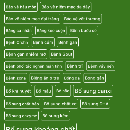
Bảo vệ niêm mạc dạ dày
Bảo vệ hậu môn
Bảo vệ niêm mạc đại tràng
Bảo vệ vết thương
Băng cá nhân
Băng keo cuộn
Bệnh bướu cổ
Bệnh cúm
Bệnh gan
Bệnh Crohn
Bệnh gan nhiễm mỡ
Bệnh Gout
Bệnh trĩ
Bệnh phổi tắc nghẽn mãn tính
Bệnh vảy nến
Biếng ăn ở trẻ
Bong gân
Bệnh zona
Bỏng da
Bổ sung canxi
Bổ khí huyết
Bổ máu
Bổ não
Bổ sung chất xơ
Bổ sung DHA
Bổ sung chất béo
Bổ sung kẽm
Bổ sung enzyme
Bổ sung khoáng chất