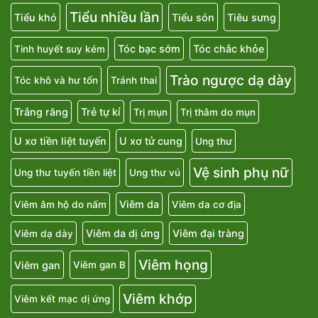
Tiểu nhiều lần
Tiểu khó
Tiểu són
Tiêu sưng
Tóc bạc sớm
Tóc chắc khỏe
Tinh huyết suy kém
Trào ngược dạ dày
Tóc khô và hư tổn
Tránh thai
Trắng răng
Trẻ tự kỉ
Trị mụn
Trị thâm do mụn
U xơ tiền liệt tuyến
U xơ tử cung
Ung thư
Vệ sinh phụ nữ
Ung thư tuyến tiền liệt
Ung thư vú
Viêm da
Viêm âm hộ do nấm
Viêm da cơ địa
Viêm da dị ứng
Viêm đại tràng
Viêm dạ dày
Viêm họng
Viêm gan
Viêm gan B
Viêm khớp
Viêm kết mạc dị ứng