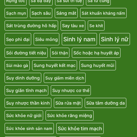
Rụng tóc
Sa dạ dày
Sa sút trí tuệ
Sa tử cung
Sạch sâu
Sáng mắt
Sạch mụn
Sát khuẩn kháng nấm
Sát trùng đường hô hấp
Say tàu xe
Se khít
Sinh lý nam
Sinh lý nữ
Sẹo phì đại
Siêu mỏng
Sỏi đường tiết niệu
Sốc hoặc hạ huyết áp
Sỏi thận
Sung huyết kết mạc
Sung huyết mũi
Sùi mào gà
Suy dinh dưỡng
Suy giảm miễn dịch
Suy giãn tĩnh mạch
Suy nhược cơ thể
Suy nhược thần kinh
Sữa rửa mặt
Sữa tắm dưỡng da
Sức khỏe nữ giới
Sức khỏe răng miệng
Sức khỏe tim mạch
Sức khỏe sinh sản nam