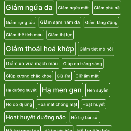
Giảm ngứa da
Giảm ngứa mắt
Giảm phù nề
Giảm sạm nám da
Giảm rụng tóc
Giảm tăng động
Giảm thể tích máu
Giảm thị lực
Giảm thoái hoá khớp
Giảm tiết mồ hôi
Giảm xơ vữa mạch máu
Giúp da trắng sáng
Giúp xương chắc khỏe
Giữ ẩm mắt
Giữ ẩm
Hạ men gan
Hen suyễn
Hạ đường huyết
Ho do dị ứng
Hoa mắt chóng mặt
Hoạt huyết
Hoạt huyết dưỡng não
Hỗ trợ bài sỏi
Hỗ trợ mọc tóc
Hỗ trợ tiêu hóa
Hỗ trợ táo bón