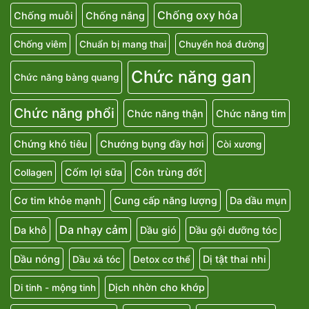
Chống oxy hóa
Chống muỗi
Chống nắng
Chống viêm
Chuẩn bị mang thai
Chuyển hoá đường
Chức năng gan
Chức năng bàng quang
Chức năng phổi
Chức năng thận
Chức năng tim
Chứng khó tiêu
Chướng bụng đầy hơi
Còi xương
Cốm lợi sữa
Côn trùng đốt
Collagen
Cơ tim khỏe mạnh
Cung cấp năng lượng
Da dầu mụn
Da nhạy cảm
Da khô
Dầu gió
Dầu gội dưỡng tóc
Dầu nóng
Dị tật thai nhi
Dầu xả tóc
Detox cơ thể
Dịch nhờn cho khớp
Di tinh - mộng tinh