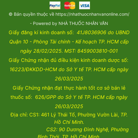
© Bản quyền thuộc về https://nhathuocnhanvanonline.com/
- Powered by NHÀ THUỐC NHÂN VĂN
Giấy đăng kí kinh doanh số:
41J8036906 do UBND
Quận 10 - Phòng Tài chính - Kế hoạch TP. HCM cấp
ngày 28/02/2025. MST: 8459003810-001
Giấy Chứng nhận đủ điều kiện kinh doanh dược số:
16223/ĐKKDD-HCM do Sở Y tế TP. HCM cấp ngày
26/03/2025
Giấy Chứng nhận đạt thực hành tốt cơ sở bán lẻ
thuốc số: 626
/GPP do Sở Y tế TP. HCM cấp ngày
26/03/2025
Địa chỉ: CS1: 461 Lý Thái Tổ, Phường Vườn Lài,
TP.
Hồ Chí Minh.
CS2:
90 Dương Đình Nghệ, Phường
Bình Thới, TP. Hồ Chí Minh.