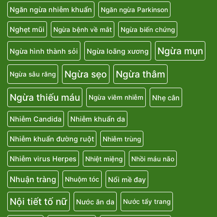
Ngăn ngừa nhiễm khuẩn
Ngăn ngừa Parkinson
Nghẹt mũi
Ngừa bệnh về mắt
Ngừa biến chứng
Ngừa mụn
Ngừa hình thành sỏi
Ngừa loãng xương
Ngừa sẹo
Ngừa thâm
Ngừa sâu răng
Ngừa thiếu máu
Nhẹ cân
Ngừa viêm nhiễm
Nhiễm Candida
Nhiễm khuẩn da
Nhiễm khuẩn đường ruột
Nhiễm trùng
Nhiễm virus Herpes
Nhiệt miệng
Nhồi máu não
Nhuận tràng
Nổi mề đay
Nhuộm tóc
Nội tiết tố nữ
Nước ăn da
Nước tẩy trang