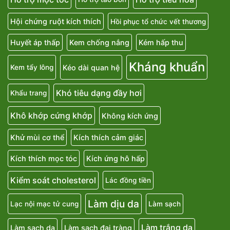
Hội chứng ruột kích thích
Hồi phục tổ chức vết thương
Huyết áp thấp
Kem chống nắng
Kém hấp thu
Kháng khuẩn
Kéo dài quan hệ
Kem tẩy lông
Khó tiêu dạng đầy hơi
Khẩu trang
Khô khớp cứng khớp
Không kích ứng
Khử mùi cơ thể
Kích thích cảm giác
Kích thích mọc tóc
Kích ứng hô hấp
Kiểm soát cholesterol
Lác đồng tiền
Làm dịu da
Lạc nội mạc tử cung
Làm sạch
Làm trắng da
Làm sạch da
Làm sạch đại tràng