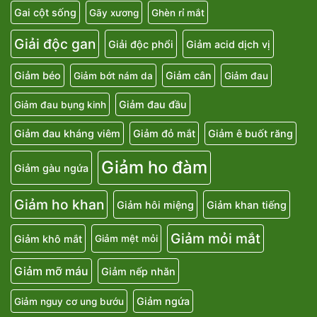
Gai cột sống
Gãy xương
Ghèn rỉ mắt
Giải độc gan
Giải độc phổi
Giảm acid dịch vị
Giảm béo
Giảm cân
Giảm bớt nám da
Giảm đau
Giảm đau đầu
Giảm đau bụng kinh
Giảm đau kháng viêm
Giảm đỏ mắt
Giảm ê buốt răng
Giảm ho đàm
Giảm gàu ngứa
Giảm ho khan
Giảm hôi miệng
Giảm khan tiếng
Giảm mỏi mắt
Giảm khô mắt
Giảm mệt mỏi
Giảm mỡ máu
Giảm nếp nhăn
Giảm ngứa
Giảm nguy cơ ung bướu