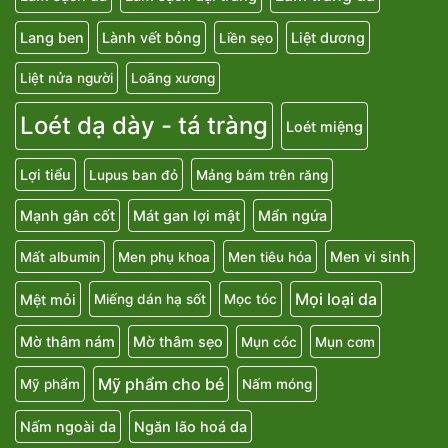
Lang ben
Lành vết bỏng
Liệt dương
Liền sẹo
Liệt nửa người
Loãng xương
Loét dạ dày - tá tràng
Loét miệng
Lợi tiểu
Lupus ban đỏ
Mảng bám trên răng
Mạnh gân cốt
Mát gan lợi mật
Mẩn ngứa
Men vi sinh
Mất albumin
Men phụ khoa
Men tiêu hóa
Mọi loại da
Mệt mỏi
Miếng dán hạ sốt
Mọc tóc
Mờ thâm nám
Mờ thâm sẹo
Mụn cóc
Mụn cơm
Mỹ phẩm cho bé
Mỹ phẩm
Nấm móng
Nấm ngoài da
Ngăn lão hoá da