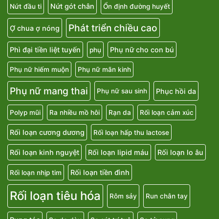
Nứt gót chân
Nứt đầu ti
Ổn định đường huyết
Phát triển chiều cao
Ợ chua ợ nóng
Phì đại tiền liệt tuyến
Phụ nữ cho con bú
phụ
Phụ nữ hiếm muộn
Phụ nữ mãn kinh
Phụ nữ mang thai
Phục hồi da
Phụ nữ sau sinh
Polyp mũi
Ra nhiều mồ hôi
Rạn da
Rối loạn cảm xúc
Rối loạn cương dương
Rối loạn hấp thu lactose
Rối loạn kinh nguyệt
Rối loạn lipid máu
Rối loạn lo âu
Rối loạn tiền đình
Rối loạn nhịp tim
Rối loạn tiêu hóa
Rôm sảy
Run chân tay