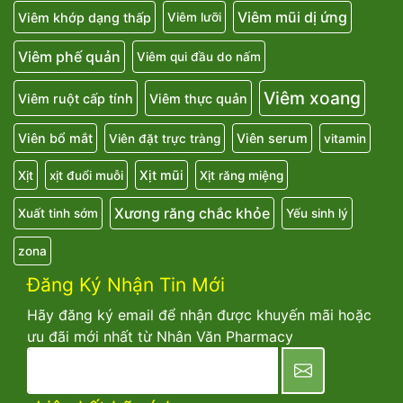
Viêm mũi dị ứng
Viêm khớp dạng thấp
Viêm lưỡi
Viêm phế quản
Viêm qui đầu do nấm
Viêm xoang
Viêm ruột cấp tính
Viêm thực quản
Viên bổ mắt
Viên serum
Viên đặt trực tràng
vitamin
Xịt mũi
Xịt
xịt đuổi muỗi
Xịt răng miệng
Xương răng chắc khỏe
Xuất tinh sớm
Yếu sinh lý
zona
Đăng Ký Nhận Tin Mới
Hãy đăng ký email để nhận được khuyến mãi hoặc
ưu đãi mới nhất từ Nhân Văn Pharmacy
newsletter