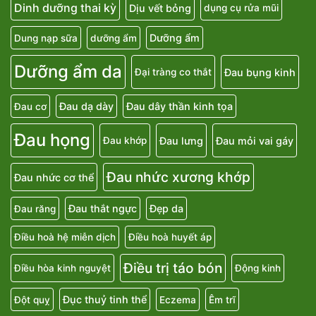
Dinh dưỡng thai kỳ
Dịu vết bỏng
dụng cụ rửa mũi
Dưỡng ẩm
Dung nạp sữa
dưỡng ẩm
Dưỡng ẩm da
Đau bụng kinh
Đại tràng co thắt
Đau dạ dày
Đau dây thần kinh tọa
Đau cơ
Đau họng
Đau lưng
Đau mỏi vai gáy
Đau khớp
Đau nhức xương khớp
Đau nhức cơ thể
Đau thắt ngực
Đẹp da
Đau răng
Điều hoà hệ miễn dịch
Điều hoà huyết áp
Điều trị táo bón
Điều hòa kinh nguyệt
Động kinh
Đục thuỷ tinh thể
Đột quỵ
Eczema
Êm trĩ