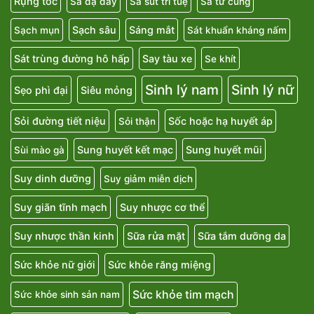
Rụng tóc
Sa dạ dày
Sa sút trí tuệ
Sa tử cung
Sạch sâu
Sáng mắt
Sạch mụn
Sát khuẩn kháng nấm
Sát trùng đường hô hấp
Say tàu xe
Se khít
Sinh lý nam
Sinh lý nữ
Sẹo phì đại
Siêu mỏng
Sỏi đường tiết niệu
Sốc hoặc hạ huyết áp
Sỏi thận
Sung huyết kết mạc
Sung huyết mũi
Sùi mào gà
Suy dinh dưỡng
Suy giảm miễn dịch
Suy giãn tĩnh mạch
Suy nhược cơ thể
Suy nhược thần kinh
Sữa rửa mặt
Sữa tắm dưỡng da
Sức khỏe nữ giới
Sức khỏe răng miệng
Sức khỏe tim mạch
Sức khỏe sinh sản nam