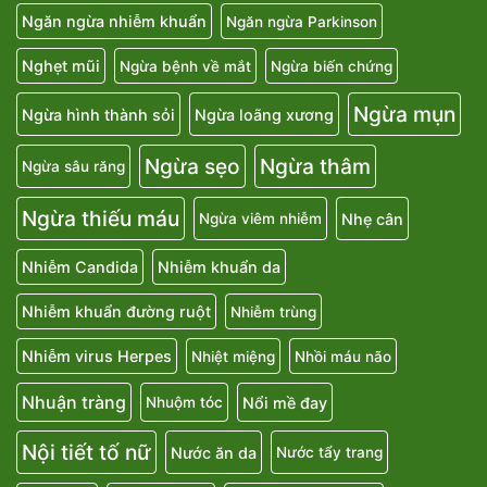
Ngăn ngừa nhiễm khuẩn
Ngăn ngừa Parkinson
Nghẹt mũi
Ngừa bệnh về mắt
Ngừa biến chứng
Ngừa mụn
Ngừa hình thành sỏi
Ngừa loãng xương
Ngừa sẹo
Ngừa thâm
Ngừa sâu răng
Ngừa thiếu máu
Nhẹ cân
Ngừa viêm nhiễm
Nhiễm Candida
Nhiễm khuẩn da
Nhiễm khuẩn đường ruột
Nhiễm trùng
Nhiễm virus Herpes
Nhiệt miệng
Nhồi máu não
Nhuận tràng
Nổi mề đay
Nhuộm tóc
Nội tiết tố nữ
Nước ăn da
Nước tẩy trang