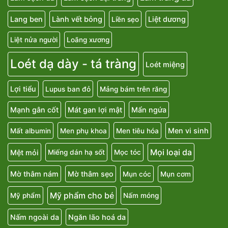
Lang ben
Lành vết bỏng
Liệt dương
Liền sẹo
Liệt nửa người
Loãng xương
Loét dạ dày - tá tràng
Loét miệng
Lợi tiểu
Lupus ban đỏ
Mảng bám trên răng
Mạnh gân cốt
Mát gan lợi mật
Mẩn ngứa
Men vi sinh
Mất albumin
Men phụ khoa
Men tiêu hóa
Mọi loại da
Mệt mỏi
Miếng dán hạ sốt
Mọc tóc
Mờ thâm nám
Mờ thâm sẹo
Mụn cóc
Mụn cơm
Mỹ phẩm cho bé
Mỹ phẩm
Nấm móng
Nấm ngoài da
Ngăn lão hoá da