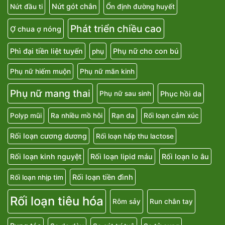
Nứt gót chân
Nứt đầu ti
Ổn định đường huyết
Phát triển chiều cao
Ợ chua ợ nóng
Phì đại tiền liệt tuyến
Phụ nữ cho con bú
phụ
Phụ nữ hiếm muộn
Phụ nữ mãn kinh
Phụ nữ mang thai
Phục hồi da
Phụ nữ sau sinh
Polyp mũi
Ra nhiều mồ hôi
Rạn da
Rối loạn cảm xúc
Rối loạn cương dương
Rối loạn hấp thu lactose
Rối loạn kinh nguyệt
Rối loạn lipid máu
Rối loạn lo âu
Rối loạn tiền đình
Rối loạn nhịp tim
Rối loạn tiêu hóa
Rôm sảy
Run chân tay