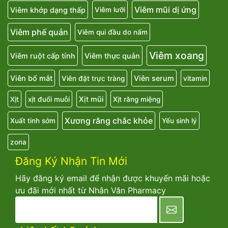
Viêm mũi dị ứng
Viêm khớp dạng thấp
Viêm lưỡi
Viêm phế quản
Viêm qui đầu do nấm
Viêm xoang
Viêm ruột cấp tính
Viêm thực quản
Viên bổ mắt
Viên serum
Viên đặt trực tràng
vitamin
Xịt mũi
Xịt
xịt đuổi muỗi
Xịt răng miệng
Xương răng chắc khỏe
Xuất tinh sớm
Yếu sinh lý
zona
Đăng Ký Nhận Tin Mới
Hãy đăng ký email để nhận được khuyến mãi hoặc
ưu đãi mới nhất từ Nhân Văn Pharmacy
newsletter