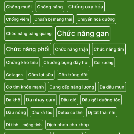
Chống oxy hóa
Chống muỗi
Chống nắng
Chống viêm
Chuẩn bị mang thai
Chuyển hoá đường
Chức năng gan
Chức năng bàng quang
Chức năng phổi
Chức năng thận
Chức năng tim
Chứng khó tiêu
Chướng bụng đầy hơi
Còi xương
Cốm lợi sữa
Côn trùng đốt
Collagen
Cơ tim khỏe mạnh
Cung cấp năng lượng
Da dầu mụn
Da nhạy cảm
Da khô
Dầu gió
Dầu gội dưỡng tóc
Dầu nóng
Dị tật thai nhi
Dầu xả tóc
Detox cơ thể
Dịch nhờn cho khớp
Di tinh - mộng tinh