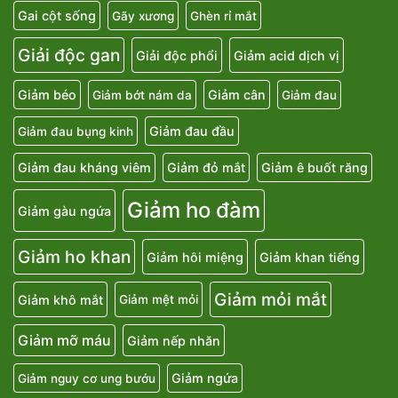
Gai cột sống
Gãy xương
Ghèn rỉ mắt
Giải độc gan
Giải độc phổi
Giảm acid dịch vị
Giảm béo
Giảm cân
Giảm bớt nám da
Giảm đau
Giảm đau đầu
Giảm đau bụng kinh
Giảm đau kháng viêm
Giảm đỏ mắt
Giảm ê buốt răng
Giảm ho đàm
Giảm gàu ngứa
Giảm ho khan
Giảm hôi miệng
Giảm khan tiếng
Giảm mỏi mắt
Giảm khô mắt
Giảm mệt mỏi
Giảm mỡ máu
Giảm nếp nhăn
Giảm ngứa
Giảm nguy cơ ung bướu