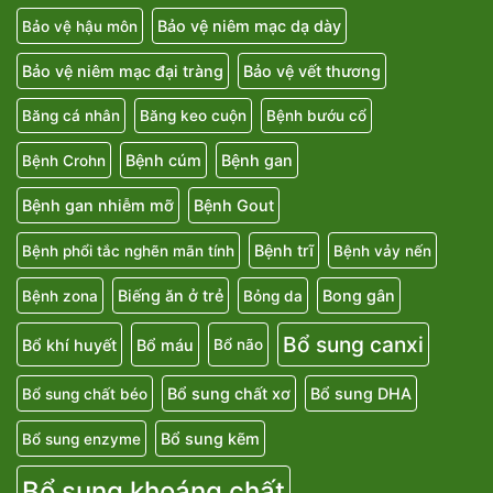
Bảo vệ niêm mạc dạ dày
Bảo vệ hậu môn
Bảo vệ niêm mạc đại tràng
Bảo vệ vết thương
Băng cá nhân
Băng keo cuộn
Bệnh bướu cổ
Bệnh cúm
Bệnh gan
Bệnh Crohn
Bệnh gan nhiễm mỡ
Bệnh Gout
Bệnh trĩ
Bệnh phổi tắc nghẽn mãn tính
Bệnh vảy nến
Biếng ăn ở trẻ
Bong gân
Bệnh zona
Bỏng da
Bổ sung canxi
Bổ khí huyết
Bổ máu
Bổ não
Bổ sung chất xơ
Bổ sung DHA
Bổ sung chất béo
Bổ sung kẽm
Bổ sung enzyme
Bổ sung khoáng chất