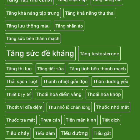
Tăng khả năng tập trung
Tăng khả năng thụ thai
Tăng lưu thông máu
Tăng nhãn áp
Tăng sức bền thành mạch
Tăng sức đề kháng
Tăng testosterone
Tăng thị lực
Tăng tính bền thành mạch
Tăng tiết sữa
Thải sạch ruột
Thanh nhiệt giải độc
Thận dương yếu
Thoái hoá điểm vàng
Thoái hóa khớp
Thiết bị y tế
Thoát vị đĩa đệm
Thuốc nhỏ mắt
Thu nhỏ lỗ chân lông
Tiền mãn kinh
Thuốc tra mắt
Thừa cân
Tiết dịch
Tiêu chảy
Tiểu đường
Tiểu đêm
Tiểu gắt