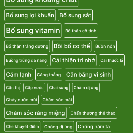
Bổ sung lợi khuẩn
Bổ sung sắt
Bổ sung vitamin
Bổ thận cố tinh
Bồi bổ cơ thể
Bổ thận tráng dương
Buồn nôn
Cải thiện trí nhớ
Buồng trứng đa nang
Cai thuốc lá
Cảm lạnh
Cân bằng vi sinh
Căng thẳng
Cận thị
Cấp nước
Chai sừng
Chàm dị ứng
Chảy nước mũi
Chăm sóc mắt
Chăm sóc răng miệng
Chấn thương thể thao
Chống hăm tã
Chống dị ứng
Che khuyết điểm