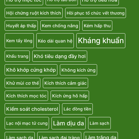
Hội chứng ruột kích thích
Hồi phục tổ chức vết thương
Huyết áp thấp
Kem chống nắng
Kém hấp thu
Kháng khuẩn
Kéo dài quan hệ
Kem tẩy lông
Khó tiêu dạng đầy hơi
Khẩu trang
Khô khớp cứng khớp
Không kích ứng
Khử mùi cơ thể
Kích thích cảm giác
Kích thích mọc tóc
Kích ứng hô hấp
Kiểm soát cholesterol
Lác đồng tiền
Làm dịu da
Lạc nội mạc tử cung
Làm sạch
Làm trắng da
Làm sạch da
Làm sạch đại tràng