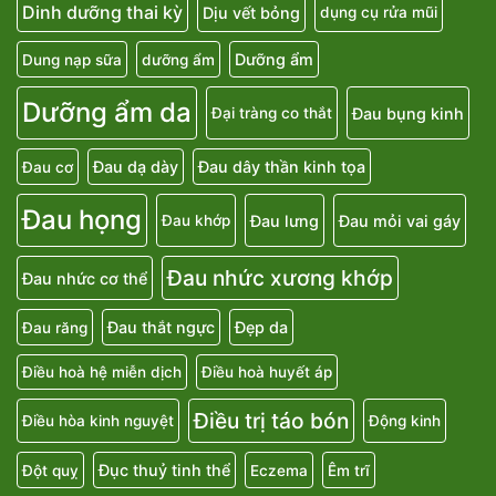
Dinh dưỡng thai kỳ
Dịu vết bỏng
dụng cụ rửa mũi
Dưỡng ẩm
Dung nạp sữa
dưỡng ẩm
Dưỡng ẩm da
Đau bụng kinh
Đại tràng co thắt
Đau dạ dày
Đau dây thần kinh tọa
Đau cơ
Đau họng
Đau lưng
Đau mỏi vai gáy
Đau khớp
Đau nhức xương khớp
Đau nhức cơ thể
Đau thắt ngực
Đẹp da
Đau răng
Điều hoà hệ miễn dịch
Điều hoà huyết áp
Điều trị táo bón
Điều hòa kinh nguyệt
Động kinh
Đục thuỷ tinh thể
Đột quỵ
Eczema
Êm trĩ