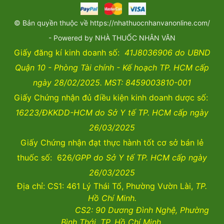
© Bản quyền thuộc về https://nhathuocnhanvanonline.com/
- Powered by NHÀ THUỐC NHÂN VĂN
Giấy đăng kí kinh doanh số:
41J8036906 do UBND
Quận 10 - Phòng Tài chính - Kế hoạch TP. HCM cấp
ngày 28/02/2025. MST: 8459003810-001
Giấy Chứng nhận đủ điều kiện kinh doanh dược số:
16223/ĐKKDD-HCM do Sở Y tế TP. HCM cấp ngày
26/03/2025
Giấy Chứng nhận đạt thực hành tốt cơ sở bán lẻ
thuốc số: 626
/GPP do Sở Y tế TP. HCM cấp ngày
26/03/2025
Địa chỉ: CS1: 461 Lý Thái Tổ, Phường Vườn Lài,
TP.
Hồ Chí Minh.
CS2:
90 Dương Đình Nghệ, Phường
Bình Thới, TP. Hồ Chí Minh.