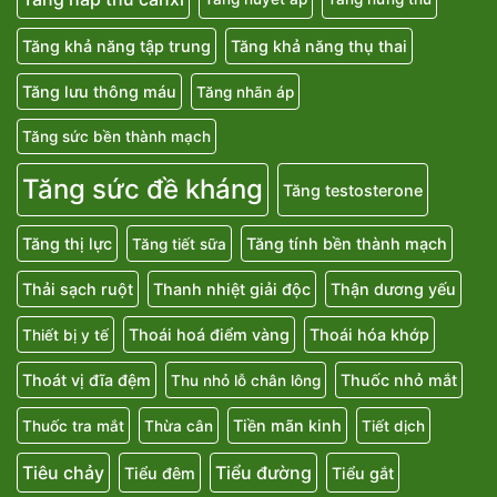
Tăng khả năng tập trung
Tăng khả năng thụ thai
Tăng lưu thông máu
Tăng nhãn áp
Tăng sức bền thành mạch
Tăng sức đề kháng
Tăng testosterone
Tăng thị lực
Tăng tính bền thành mạch
Tăng tiết sữa
Thải sạch ruột
Thanh nhiệt giải độc
Thận dương yếu
Thoái hoá điểm vàng
Thoái hóa khớp
Thiết bị y tế
Thoát vị đĩa đệm
Thuốc nhỏ mắt
Thu nhỏ lỗ chân lông
Tiền mãn kinh
Thuốc tra mắt
Thừa cân
Tiết dịch
Tiêu chảy
Tiểu đường
Tiểu đêm
Tiểu gắt