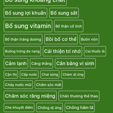
Bổ sung lợi khuẩn
Bổ sung sắt
Bổ sung vitamin
Bổ thận cố tinh
Bồi bổ cơ thể
Bổ thận tráng dương
Buồn nôn
Cải thiện trí nhớ
Buồng trứng đa nang
Cai thuốc lá
Cảm lạnh
Cân bằng vi sinh
Căng thẳng
Cận thị
Cấp nước
Chai sừng
Chàm dị ứng
Chảy nước mũi
Chăm sóc mắt
Chăm sóc răng miệng
Chấn thương thể thao
Chống hăm tã
Chống dị ứng
Che khuyết điểm