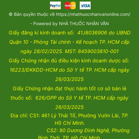
© Bản quyền thuộc về https://nhathuocnhanvanonline.com/
- Powered by NHÀ THUỐC NHÂN VĂN
Giấy đăng kí kinh doanh số:
41J8036906 do UBND
Quận 10 - Phòng Tài chính - Kế hoạch TP. HCM cấp
ngày 28/02/2025. MST: 8459003810-001
Giấy Chứng nhận đủ điều kiện kinh doanh dược số:
16223/ĐKKDD-HCM do Sở Y tế TP. HCM cấp ngày
26/03/2025
Giấy Chứng nhận đạt thực hành tốt cơ sở bán lẻ
thuốc số: 626
/GPP do Sở Y tế TP. HCM cấp ngày
26/03/2025
Địa chỉ: CS1: 461 Lý Thái Tổ, Phường Vườn Lài,
TP.
Hồ Chí Minh.
CS2:
90 Dương Đình Nghệ, Phường
Bình Thới, TP. Hồ Chí Minh.