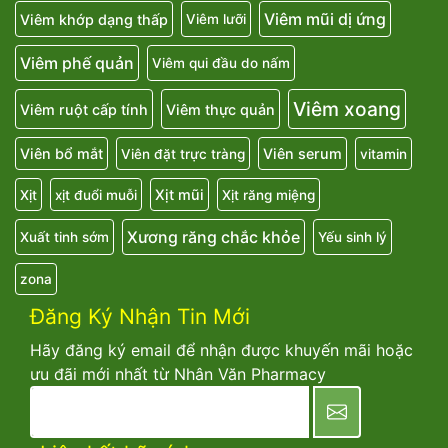
Viêm mũi dị ứng
Viêm khớp dạng thấp
Viêm lưỡi
Viêm phế quản
Viêm qui đầu do nấm
Viêm xoang
Viêm ruột cấp tính
Viêm thực quản
Viên bổ mắt
Viên serum
Viên đặt trực tràng
vitamin
Xịt mũi
Xịt
xịt đuổi muỗi
Xịt răng miệng
Xương răng chắc khỏe
Xuất tinh sớm
Yếu sinh lý
zona
Đăng Ký Nhận Tin Mới
Hãy đăng ký email để nhận được khuyến mãi hoặc
ưu đãi mới nhất từ Nhân Văn Pharmacy
newsletter