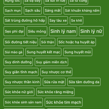
Rụng tóc
Sa dạ dày
Sa sút trí tuệ
Sa tử cung
Sạch sâu
Sáng mắt
Sạch mụn
Sát khuẩn kháng nấm
Sát trùng đường hô hấp
Say tàu xe
Se khít
Sinh lý nam
Sinh lý nữ
Sẹo phì đại
Siêu mỏng
Sỏi đường tiết niệu
Sốc hoặc hạ huyết áp
Sỏi thận
Sung huyết kết mạc
Sung huyết mũi
Sùi mào gà
Suy dinh dưỡng
Suy giảm miễn dịch
Suy giãn tĩnh mạch
Suy nhược cơ thể
Suy nhược thần kinh
Sữa rửa mặt
Sữa tắm dưỡng da
Sức khỏe nữ giới
Sức khỏe răng miệng
Sức khỏe tim mạch
Sức khỏe sinh sản nam