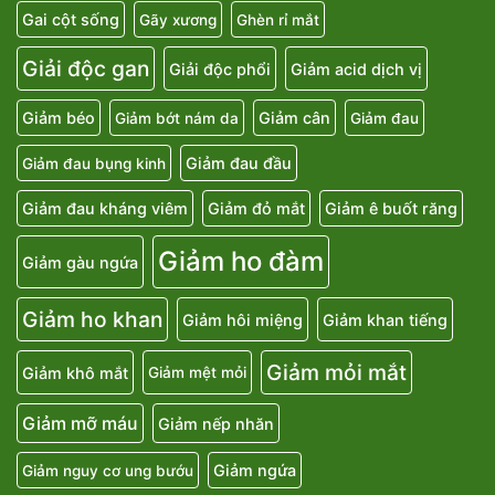
Gai cột sống
Gãy xương
Ghèn rỉ mắt
Giải độc gan
Giải độc phổi
Giảm acid dịch vị
Giảm béo
Giảm cân
Giảm bớt nám da
Giảm đau
Giảm đau đầu
Giảm đau bụng kinh
Giảm đau kháng viêm
Giảm đỏ mắt
Giảm ê buốt răng
Giảm ho đàm
Giảm gàu ngứa
Giảm ho khan
Giảm hôi miệng
Giảm khan tiếng
Giảm mỏi mắt
Giảm khô mắt
Giảm mệt mỏi
Giảm mỡ máu
Giảm nếp nhăn
Giảm ngứa
Giảm nguy cơ ung bướu