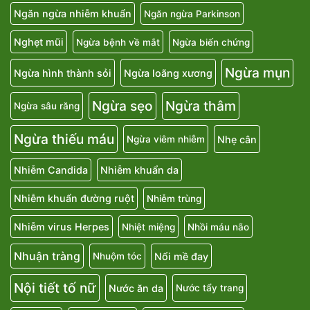
Ngăn ngừa nhiễm khuẩn
Ngăn ngừa Parkinson
Nghẹt mũi
Ngừa bệnh về mắt
Ngừa biến chứng
Ngừa mụn
Ngừa hình thành sỏi
Ngừa loãng xương
Ngừa sẹo
Ngừa thâm
Ngừa sâu răng
Ngừa thiếu máu
Nhẹ cân
Ngừa viêm nhiễm
Nhiễm Candida
Nhiễm khuẩn da
Nhiễm khuẩn đường ruột
Nhiễm trùng
Nhiễm virus Herpes
Nhiệt miệng
Nhồi máu não
Nhuận tràng
Nổi mề đay
Nhuộm tóc
Nội tiết tố nữ
Nước ăn da
Nước tẩy trang