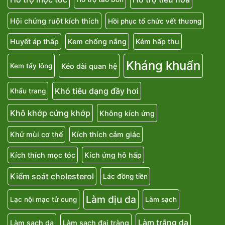
Hội chứng ruột kích thích
Hồi phục tổ chức vết thương
Huyết áp thấp
Kem chống nắng
Kém hấp thu
Kháng khuẩn
Kéo dài quan hệ
Kem tẩy lông
Khó tiêu dạng đầy hơi
Khẩu trang
Khô khớp cứng khớp
Không kích ứng
Khử mùi cơ thể
Kích thích cảm giác
Kích thích mọc tóc
Kích ứng hô hấp
Kiểm soát cholesterol
Lác đồng tiền
Làm dịu da
Lạc nội mạc tử cung
Làm sạch
Làm trắng da
Làm sạch da
Làm sạch đại tràng