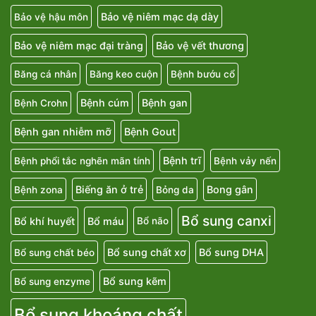
Bảo vệ niêm mạc dạ dày
Bảo vệ hậu môn
Bảo vệ niêm mạc đại tràng
Bảo vệ vết thương
Băng cá nhân
Băng keo cuộn
Bệnh bướu cổ
Bệnh cúm
Bệnh gan
Bệnh Crohn
Bệnh gan nhiễm mỡ
Bệnh Gout
Bệnh trĩ
Bệnh phổi tắc nghẽn mãn tính
Bệnh vảy nến
Biếng ăn ở trẻ
Bong gân
Bệnh zona
Bỏng da
Bổ sung canxi
Bổ khí huyết
Bổ máu
Bổ não
Bổ sung chất xơ
Bổ sung DHA
Bổ sung chất béo
Bổ sung kẽm
Bổ sung enzyme
Bổ sung khoáng chất