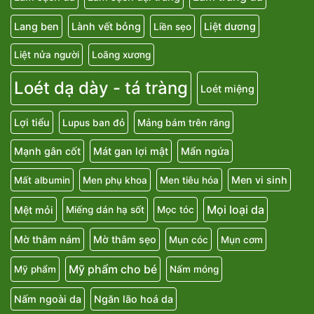
Lang ben
Lành vết bỏng
Liệt dương
Liền sẹo
Liệt nửa người
Loãng xương
Loét dạ dày - tá tràng
Loét miệng
Lợi tiểu
Lupus ban đỏ
Mảng bám trên răng
Mạnh gân cốt
Mát gan lợi mật
Mẩn ngứa
Men vi sinh
Mất albumin
Men phụ khoa
Men tiêu hóa
Mọi loại da
Mệt mỏi
Miếng dán hạ sốt
Mọc tóc
Mờ thâm nám
Mờ thâm sẹo
Mụn cóc
Mụn cơm
Mỹ phẩm cho bé
Mỹ phẩm
Nấm móng
Nấm ngoài da
Ngăn lão hoá da