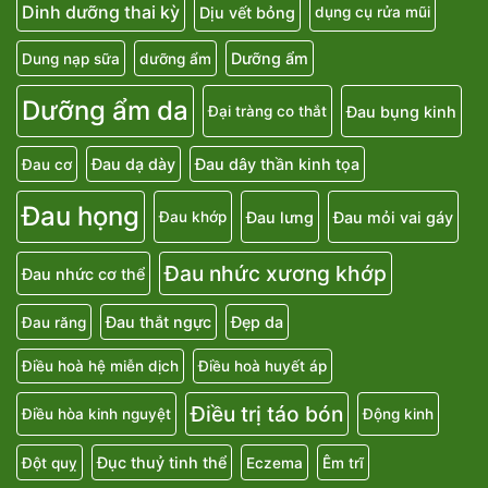
Dinh dưỡng thai kỳ
Dịu vết bỏng
dụng cụ rửa mũi
Dưỡng ẩm
Dung nạp sữa
dưỡng ẩm
Dưỡng ẩm da
Đau bụng kinh
Đại tràng co thắt
Đau dạ dày
Đau dây thần kinh tọa
Đau cơ
Đau họng
Đau lưng
Đau mỏi vai gáy
Đau khớp
Đau nhức xương khớp
Đau nhức cơ thể
Đau thắt ngực
Đẹp da
Đau răng
Điều hoà hệ miễn dịch
Điều hoà huyết áp
Điều trị táo bón
Điều hòa kinh nguyệt
Động kinh
Đục thuỷ tinh thể
Đột quỵ
Eczema
Êm trĩ