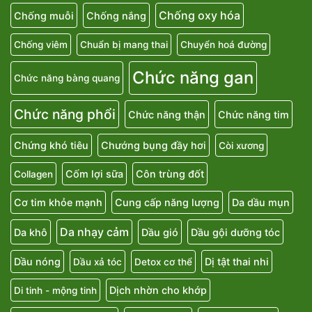
Chống oxy hóa
Chống muỗi
Chống nắng
Chống viêm
Chuẩn bị mang thai
Chuyển hoá đường
Chức năng gan
Chức năng bàng quang
Chức năng phổi
Chức năng thận
Chức năng tim
Chứng khó tiêu
Chướng bụng đầy hơi
Còi xương
Cốm lợi sữa
Côn trùng đốt
Collagen
Cơ tim khỏe mạnh
Cung cấp năng lượng
Da dầu mụn
Da nhạy cảm
Da khô
Dầu gió
Dầu gội dưỡng tóc
Dầu nóng
Dị tật thai nhi
Dầu xả tóc
Detox cơ thể
Dịch nhờn cho khớp
Di tinh - mộng tinh