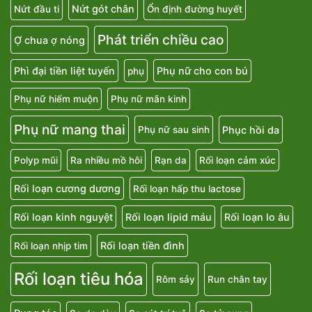
Nứt gót chân
Nứt đầu ti
Ổn định đường huyết
Phát triển chiều cao
Ợ chua ợ nóng
Phì đại tiền liệt tuyến
Phụ nữ cho con bú
phụ
Phụ nữ hiếm muộn
Phụ nữ mãn kinh
Phụ nữ mang thai
Phục hồi da
Phụ nữ sau sinh
Polyp mũi
Ra nhiều mồ hôi
Rạn da
Rối loạn cảm xúc
Rối loạn cương dương
Rối loạn hấp thu lactose
Rối loạn kinh nguyệt
Rối loạn lipid máu
Rối loạn lo âu
Rối loạn tiền đình
Rối loạn nhịp tim
Rối loạn tiêu hóa
Rôm sảy
Run chân tay