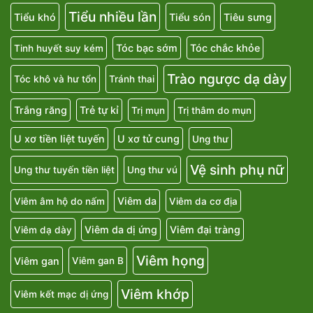
Tiểu nhiều lần
Tiểu khó
Tiểu són
Tiêu sưng
Tóc bạc sớm
Tóc chắc khỏe
Tinh huyết suy kém
Trào ngược dạ dày
Tóc khô và hư tổn
Tránh thai
Trắng răng
Trẻ tự kỉ
Trị mụn
Trị thâm do mụn
U xơ tiền liệt tuyến
U xơ tử cung
Ung thư
Vệ sinh phụ nữ
Ung thư tuyến tiền liệt
Ung thư vú
Viêm da
Viêm âm hộ do nấm
Viêm da cơ địa
Viêm da dị ứng
Viêm đại tràng
Viêm dạ dày
Viêm họng
Viêm gan
Viêm gan B
Viêm khớp
Viêm kết mạc dị ứng