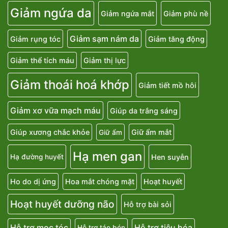
Giảm ngứa da
Giảm ngứa mắt
Giảm phù nề
Giảm sạm nám da
Giảm rụng tóc
Giảm tăng động
Giảm thể tích máu
Giảm thị lực
Giảm thoái hoá khớp
Giảm tiết mồ hôi
Giảm xơ vữa mạch máu
Giúp da trắng sáng
Giúp xương chắc khỏe
Giữ ẩm mắt
Giữ ẩm
Hạ men gan
Hen suyễn
Hạ đường huyết
Ho do dị ứng
Hoa mắt chóng mặt
Hoạt huyết
Hoạt huyết dưỡng não
Hỗ trợ bài sỏi
Hỗ trợ mọc tóc
Hỗ trợ tiêu hóa
Hỗ trợ táo bón