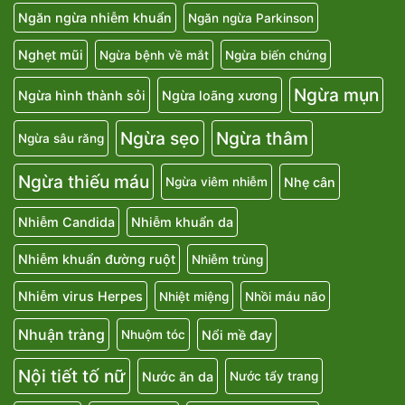
Ngăn ngừa nhiễm khuẩn
Ngăn ngừa Parkinson
Nghẹt mũi
Ngừa bệnh về mắt
Ngừa biến chứng
Ngừa mụn
Ngừa hình thành sỏi
Ngừa loãng xương
Ngừa sẹo
Ngừa thâm
Ngừa sâu răng
Ngừa thiếu máu
Nhẹ cân
Ngừa viêm nhiễm
Nhiễm Candida
Nhiễm khuẩn da
Nhiễm khuẩn đường ruột
Nhiễm trùng
Nhiễm virus Herpes
Nhiệt miệng
Nhồi máu não
Nhuận tràng
Nổi mề đay
Nhuộm tóc
Nội tiết tố nữ
Nước ăn da
Nước tẩy trang