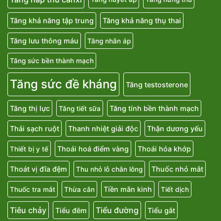
Tăng khả năng tập trung
Tăng khả năng thụ thai
Tăng lưu thông máu
Tăng nhãn áp
Tăng sức bền thành mạch
Tăng sức đề kháng
Tăng testosterone
Tăng thị lực
Tăng tính bền thành mạch
Tăng tiết sữa
Thải sạch ruột
Thanh nhiệt giải độc
Thận dương yếu
Thoái hoá điểm vàng
Thoái hóa khớp
Thiết bị y tế
Thoát vị đĩa đệm
Thuốc nhỏ mắt
Thu nhỏ lỗ chân lông
Tiền mãn kinh
Thuốc tra mắt
Thừa cân
Tiết dịch
Tiêu chảy
Tiểu đường
Tiểu đêm
Tiểu gắt