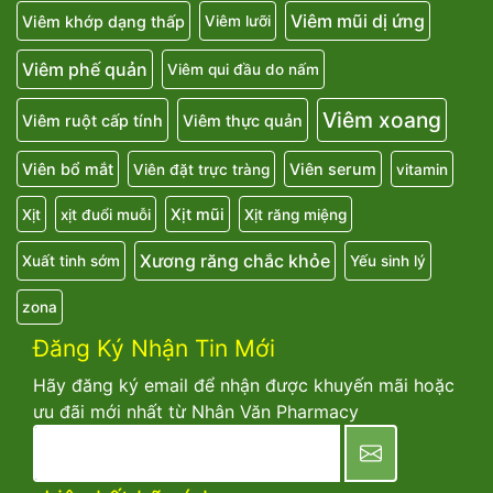
Viêm mũi dị ứng
Viêm khớp dạng thấp
Viêm lưỡi
Viêm phế quản
Viêm qui đầu do nấm
Viêm xoang
Viêm ruột cấp tính
Viêm thực quản
Viên bổ mắt
Viên serum
Viên đặt trực tràng
vitamin
Xịt mũi
Xịt
xịt đuổi muỗi
Xịt răng miệng
Xương răng chắc khỏe
Xuất tinh sớm
Yếu sinh lý
zona
Đăng Ký Nhận Tin Mới
Hãy đăng ký email để nhận được khuyến mãi hoặc
ưu đãi mới nhất từ Nhân Văn Pharmacy
newsletter