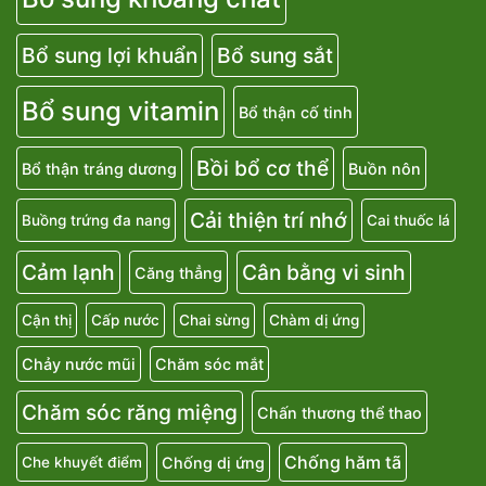
Bổ sung lợi khuẩn
Bổ sung sắt
Bổ sung vitamin
Bổ thận cố tinh
Bồi bổ cơ thể
Bổ thận tráng dương
Buồn nôn
Cải thiện trí nhớ
Buồng trứng đa nang
Cai thuốc lá
Cảm lạnh
Cân bằng vi sinh
Căng thẳng
Cận thị
Cấp nước
Chai sừng
Chàm dị ứng
Chảy nước mũi
Chăm sóc mắt
Chăm sóc răng miệng
Chấn thương thể thao
Chống hăm tã
Chống dị ứng
Che khuyết điểm