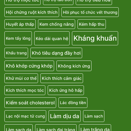
Hội chứng ruột kích thích
Hồi phục tổ chức vết thương
Huyết áp thấp
Kem chống nắng
Kém hấp thu
Kháng khuẩn
Kéo dài quan hệ
Kem tẩy lông
Khó tiêu dạng đầy hơi
Khẩu trang
Khô khớp cứng khớp
Không kích ứng
Khử mùi cơ thể
Kích thích cảm giác
Kích thích mọc tóc
Kích ứng hô hấp
Kiểm soát cholesterol
Lác đồng tiền
Làm dịu da
Lạc nội mạc tử cung
Làm sạch
Làm trắng da
Làm sạch da
Làm sạch đại tràng