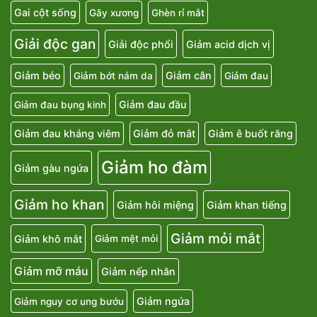
Gai cột sống
Gãy xương
Ghèn rỉ mắt
Giải độc gan
Giải độc phổi
Giảm acid dịch vị
Giảm béo
Giảm cân
Giảm bớt nám da
Giảm đau
Giảm đau đầu
Giảm đau bụng kinh
Giảm đau kháng viêm
Giảm đỏ mắt
Giảm ê buốt răng
Giảm ho đàm
Giảm gàu ngứa
Giảm ho khan
Giảm hôi miệng
Giảm khan tiếng
Giảm mỏi mắt
Giảm khô mắt
Giảm mệt mỏi
Giảm mỡ máu
Giảm nếp nhăn
Giảm ngứa
Giảm nguy cơ ung bướu