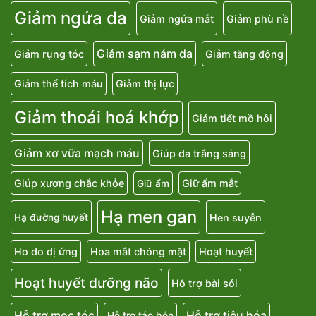
Giảm ngứa da
Giảm ngứa mắt
Giảm phù nề
Giảm sạm nám da
Giảm rụng tóc
Giảm tăng động
Giảm thể tích máu
Giảm thị lực
Giảm thoái hoá khớp
Giảm tiết mồ hôi
Giảm xơ vữa mạch máu
Giúp da trắng sáng
Giúp xương chắc khỏe
Giữ ẩm mắt
Giữ ẩm
Hạ men gan
Hen suyễn
Hạ đường huyết
Ho do dị ứng
Hoa mắt chóng mặt
Hoạt huyết
Hoạt huyết dưỡng não
Hỗ trợ bài sỏi
Hỗ trợ mọc tóc
Hỗ trợ tiêu hóa
Hỗ trợ táo bón