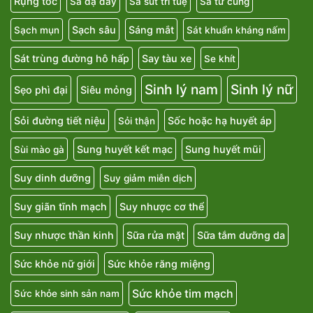
Rụng tóc
Sa dạ dày
Sa sút trí tuệ
Sa tử cung
Sạch sâu
Sáng mắt
Sạch mụn
Sát khuẩn kháng nấm
Sát trùng đường hô hấp
Say tàu xe
Se khít
Sinh lý nam
Sinh lý nữ
Sẹo phì đại
Siêu mỏng
Sỏi đường tiết niệu
Sốc hoặc hạ huyết áp
Sỏi thận
Sung huyết kết mạc
Sung huyết mũi
Sùi mào gà
Suy dinh dưỡng
Suy giảm miễn dịch
Suy giãn tĩnh mạch
Suy nhược cơ thể
Suy nhược thần kinh
Sữa rửa mặt
Sữa tắm dưỡng da
Sức khỏe nữ giới
Sức khỏe răng miệng
Sức khỏe tim mạch
Sức khỏe sinh sản nam