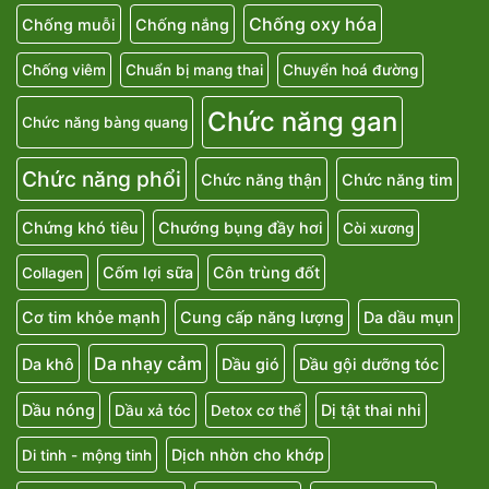
Chống oxy hóa
Chống muỗi
Chống nắng
Chống viêm
Chuẩn bị mang thai
Chuyển hoá đường
Chức năng gan
Chức năng bàng quang
Chức năng phổi
Chức năng thận
Chức năng tim
Chứng khó tiêu
Chướng bụng đầy hơi
Còi xương
Cốm lợi sữa
Côn trùng đốt
Collagen
Cơ tim khỏe mạnh
Cung cấp năng lượng
Da dầu mụn
Da nhạy cảm
Da khô
Dầu gió
Dầu gội dưỡng tóc
Dầu nóng
Dị tật thai nhi
Dầu xả tóc
Detox cơ thể
Dịch nhờn cho khớp
Di tinh - mộng tinh