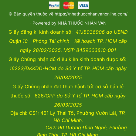
© Bản quyền thuộc về https://nhathuocnhanvanonline.com/
- Powered by NHÀ THUỐC NHÂN VĂN
Giấy đăng kí kinh doanh số:
41J8036906 do UBND
Quận 10 - Phòng Tài chính - Kế hoạch TP. HCM cấp
ngày 28/02/2025. MST: 8459003810-001
Giấy Chứng nhận đủ điều kiện kinh doanh dược số:
16223/ĐKKDD-HCM do Sở Y tế TP. HCM cấp ngày
26/03/2025
Giấy Chứng nhận đạt thực hành tốt cơ sở bán lẻ
thuốc số: 626
/GPP do Sở Y tế TP. HCM cấp ngày
26/03/2025
Địa chỉ: CS1: 461 Lý Thái Tổ, Phường Vườn Lài,
TP.
Hồ Chí Minh.
CS2:
90 Dương Đình Nghệ, Phường
Bình Thới, TP. Hồ Chí Minh.