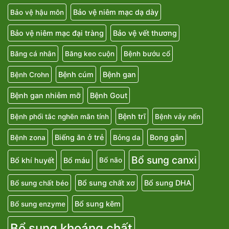
Bảo vệ niêm mạc dạ dày
Bảo vệ hậu môn
Bảo vệ niêm mạc đại tràng
Bảo vệ vết thương
Băng cá nhân
Băng keo cuộn
Bệnh bướu cổ
Bệnh cúm
Bệnh gan
Bệnh Crohn
Bệnh gan nhiễm mỡ
Bệnh Gout
Bệnh trĩ
Bệnh phổi tắc nghẽn mãn tính
Bệnh vảy nến
Biếng ăn ở trẻ
Bong gân
Bệnh zona
Bỏng da
Bổ sung canxi
Bổ khí huyết
Bổ máu
Bổ não
Bổ sung chất xơ
Bổ sung DHA
Bổ sung chất béo
Bổ sung kẽm
Bổ sung enzyme
Bổ sung khoáng chất