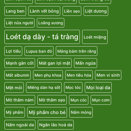
Lang ben
Lành vết bỏng
Liệt dương
Liền sẹo
Liệt nửa người
Loãng xương
Loét dạ dày - tá tràng
Loét miệng
Lợi tiểu
Lupus ban đỏ
Mảng bám trên răng
Mạnh gân cốt
Mát gan lợi mật
Mẩn ngứa
Men vi sinh
Mất albumin
Men phụ khoa
Men tiêu hóa
Mọi loại da
Mệt mỏi
Miếng dán hạ sốt
Mọc tóc
Mờ thâm nám
Mờ thâm sẹo
Mụn cóc
Mụn cơm
Mỹ phẩm cho bé
Mỹ phẩm
Nấm móng
Nấm ngoài da
Ngăn lão hoá da