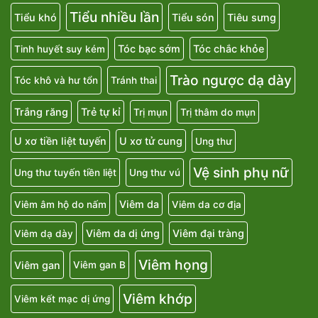
Tiểu nhiều lần
Tiểu khó
Tiểu són
Tiêu sưng
Tóc bạc sớm
Tóc chắc khỏe
Tinh huyết suy kém
Trào ngược dạ dày
Tóc khô và hư tổn
Tránh thai
Trắng răng
Trẻ tự kỉ
Trị mụn
Trị thâm do mụn
U xơ tiền liệt tuyến
U xơ tử cung
Ung thư
Vệ sinh phụ nữ
Ung thư tuyến tiền liệt
Ung thư vú
Viêm da
Viêm âm hộ do nấm
Viêm da cơ địa
Viêm da dị ứng
Viêm đại tràng
Viêm dạ dày
Viêm họng
Viêm gan
Viêm gan B
Viêm khớp
Viêm kết mạc dị ứng