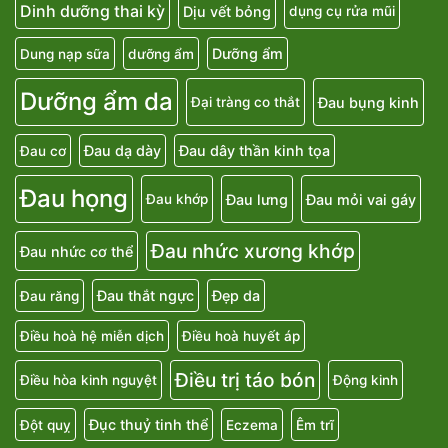
Dinh dưỡng thai kỳ
Dịu vết bỏng
dụng cụ rửa mũi
Dưỡng ẩm
Dung nạp sữa
dưỡng ẩm
Dưỡng ẩm da
Đau bụng kinh
Đại tràng co thắt
Đau dạ dày
Đau dây thần kinh tọa
Đau cơ
Đau họng
Đau lưng
Đau mỏi vai gáy
Đau khớp
Đau nhức xương khớp
Đau nhức cơ thể
Đau thắt ngực
Đẹp da
Đau răng
Điều hoà hệ miễn dịch
Điều hoà huyết áp
Điều trị táo bón
Điều hòa kinh nguyệt
Động kinh
Đục thuỷ tinh thể
Đột quỵ
Eczema
Êm trĩ