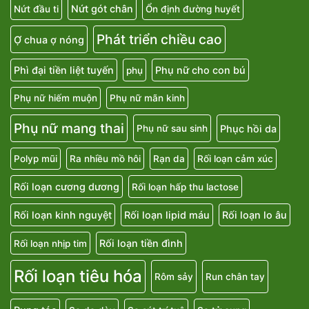
Nứt gót chân
Nứt đầu ti
Ổn định đường huyết
Phát triển chiều cao
Ợ chua ợ nóng
Phì đại tiền liệt tuyến
Phụ nữ cho con bú
phụ
Phụ nữ hiếm muộn
Phụ nữ mãn kinh
Phụ nữ mang thai
Phục hồi da
Phụ nữ sau sinh
Polyp mũi
Ra nhiều mồ hôi
Rạn da
Rối loạn cảm xúc
Rối loạn cương dương
Rối loạn hấp thu lactose
Rối loạn kinh nguyệt
Rối loạn lipid máu
Rối loạn lo âu
Rối loạn tiền đình
Rối loạn nhịp tim
Rối loạn tiêu hóa
Rôm sảy
Run chân tay