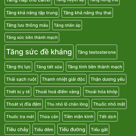
Tăng khả năng tập trung
Tăng khả năng thụ thai
Tăng lưu thông máu
Tăng nhãn áp
Tăng sức bền thành mạch
Tăng sức đề kháng
Tăng testosterone
Tăng thị lực
Tăng tính bền thành mạch
Tăng tiết sữa
Thải sạch ruột
Thanh nhiệt giải độc
Thận dương yếu
Thoái hoá điểm vàng
Thoái hóa khớp
Thiết bị y tế
Thoát vị đĩa đệm
Thuốc nhỏ mắt
Thu nhỏ lỗ chân lông
Tiền mãn kinh
Thuốc tra mắt
Thừa cân
Tiết dịch
Tiêu chảy
Tiểu đường
Tiểu đêm
Tiểu gắt