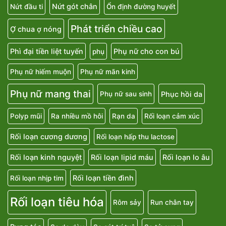
Nứt gót chân
Nứt đầu ti
Ổn định đường huyết
Phát triển chiều cao
Ợ chua ợ nóng
Phì đại tiền liệt tuyến
Phụ nữ cho con bú
phụ
Phụ nữ hiếm muộn
Phụ nữ mãn kinh
Phụ nữ mang thai
Phục hồi da
Phụ nữ sau sinh
Polyp mũi
Ra nhiều mồ hôi
Rạn da
Rối loạn cảm xúc
Rối loạn cương dương
Rối loạn hấp thu lactose
Rối loạn kinh nguyệt
Rối loạn lipid máu
Rối loạn lo âu
Rối loạn tiền đình
Rối loạn nhịp tim
Rối loạn tiêu hóa
Rôm sảy
Run chân tay