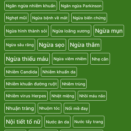
Ngăn ngừa nhiễm khuẩn
Ngăn ngừa Parkinson
Nghẹt mũi
Ngừa bệnh về mắt
Ngừa biến chứng
Ngừa mụn
Ngừa hình thành sỏi
Ngừa loãng xương
Ngừa sẹo
Ngừa thâm
Ngừa sâu răng
Ngừa thiếu máu
Nhẹ cân
Ngừa viêm nhiễm
Nhiễm Candida
Nhiễm khuẩn da
Nhiễm khuẩn đường ruột
Nhiễm trùng
Nhiễm virus Herpes
Nhiệt miệng
Nhồi máu não
Nhuận tràng
Nổi mề đay
Nhuộm tóc
Nội tiết tố nữ
Nước ăn da
Nước tẩy trang