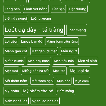
Lang ben
Lành vết bỏng
Liệt dương
Liền sẹo
Liệt nửa người
Loãng xương
Loét dạ dày - tá tràng
Loét miệng
Lợi tiểu
Lupus ban đỏ
Mảng bám trên răng
Mạnh gân cốt
Mát gan lợi mật
Mẩn ngứa
Men vi sinh
Mất albumin
Men phụ khoa
Men tiêu hóa
Mọi loại da
Mệt mỏi
Miếng dán hạ sốt
Mọc tóc
Mờ thâm nám
Mờ thâm sẹo
Mụn cóc
Mụn cơm
Mỹ phẩm cho bé
Mỹ phẩm
Nấm móng
Nấm ngoài da
Ngăn lão hoá da