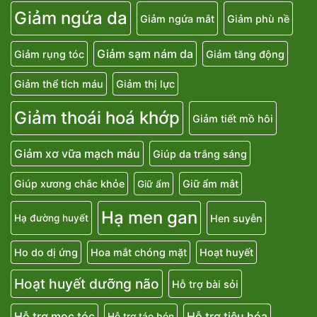
Giảm ngứa da
Giảm ngứa mắt
Giảm phù nề
Giảm sạm nám da
Giảm rụng tóc
Giảm tăng động
Giảm thể tích máu
Giảm thị lực
Giảm thoái hoá khớp
Giảm tiết mồ hôi
Giảm xơ vữa mạch máu
Giúp da trắng sáng
Giúp xương chắc khỏe
Giữ ẩm mắt
Giữ ẩm
Hạ men gan
Hen suyễn
Hạ đường huyết
Ho do dị ứng
Hoa mắt chóng mặt
Hoạt huyết
Hoạt huyết dưỡng não
Hỗ trợ bài sỏi
Hỗ trợ mọc tóc
Hỗ trợ tiêu hóa
Hỗ trợ táo bón