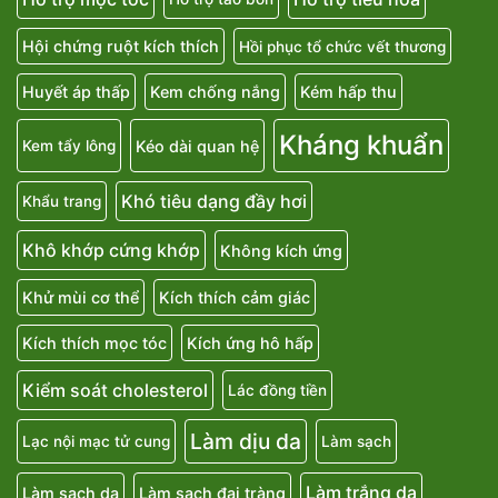
Hội chứng ruột kích thích
Hồi phục tổ chức vết thương
Huyết áp thấp
Kem chống nắng
Kém hấp thu
Kháng khuẩn
Kéo dài quan hệ
Kem tẩy lông
Khó tiêu dạng đầy hơi
Khẩu trang
Khô khớp cứng khớp
Không kích ứng
Khử mùi cơ thể
Kích thích cảm giác
Kích thích mọc tóc
Kích ứng hô hấp
Kiểm soát cholesterol
Lác đồng tiền
Làm dịu da
Lạc nội mạc tử cung
Làm sạch
Làm trắng da
Làm sạch da
Làm sạch đại tràng