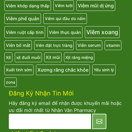
Viêm mũi dị ứng
Viêm khớp dạng thấp
Viêm lưỡi
Viêm phế quản
Viêm qui đầu do nấm
Viêm xoang
Viêm ruột cấp tính
Viêm thực quản
Viên bổ mắt
Viên serum
Viên đặt trực tràng
vitamin
Xịt mũi
Xịt
xịt đuổi muỗi
Xịt răng miệng
Xương răng chắc khỏe
Xuất tinh sớm
Yếu sinh lý
zona
Đăng Ký Nhận Tin Mới
Hãy đăng ký email để nhận được khuyến mãi hoặc
ưu đãi mới nhất từ Nhân Văn Pharmacy
newsletter