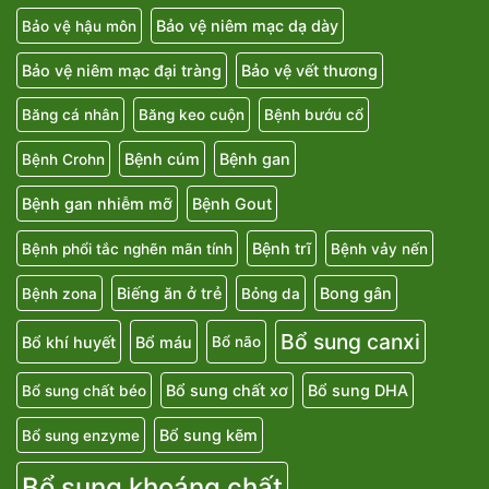
Bảo vệ niêm mạc dạ dày
Bảo vệ hậu môn
Bảo vệ niêm mạc đại tràng
Bảo vệ vết thương
Băng cá nhân
Băng keo cuộn
Bệnh bướu cổ
Bệnh cúm
Bệnh gan
Bệnh Crohn
Bệnh gan nhiễm mỡ
Bệnh Gout
Bệnh trĩ
Bệnh phổi tắc nghẽn mãn tính
Bệnh vảy nến
Biếng ăn ở trẻ
Bong gân
Bệnh zona
Bỏng da
Bổ sung canxi
Bổ khí huyết
Bổ máu
Bổ não
Bổ sung chất xơ
Bổ sung DHA
Bổ sung chất béo
Bổ sung kẽm
Bổ sung enzyme
Bổ sung khoáng chất