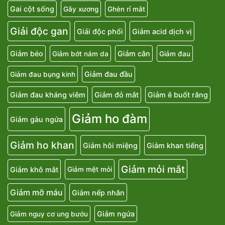
Gai cột sống
Gãy xương
Ghèn rỉ mắt
Giải độc gan
Giải độc phổi
Giảm acid dịch vị
Giảm béo
Giảm cân
Giảm bớt nám da
Giảm đau
Giảm đau đầu
Giảm đau bụng kinh
Giảm đau kháng viêm
Giảm đỏ mắt
Giảm ê buốt răng
Giảm ho đàm
Giảm gàu ngứa
Giảm ho khan
Giảm hôi miệng
Giảm khan tiếng
Giảm mỏi mắt
Giảm khô mắt
Giảm mệt mỏi
Giảm mỡ máu
Giảm nếp nhăn
Giảm ngứa
Giảm nguy cơ ung bướu