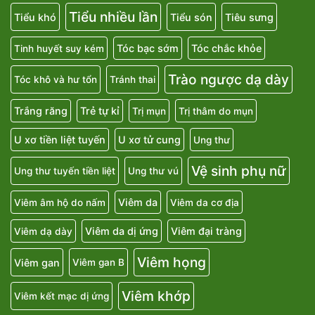
Tiểu nhiều lần
Tiểu khó
Tiểu són
Tiêu sưng
Tóc bạc sớm
Tóc chắc khỏe
Tinh huyết suy kém
Trào ngược dạ dày
Tóc khô và hư tổn
Tránh thai
Trắng răng
Trẻ tự kỉ
Trị mụn
Trị thâm do mụn
U xơ tiền liệt tuyến
U xơ tử cung
Ung thư
Vệ sinh phụ nữ
Ung thư tuyến tiền liệt
Ung thư vú
Viêm da
Viêm âm hộ do nấm
Viêm da cơ địa
Viêm da dị ứng
Viêm đại tràng
Viêm dạ dày
Viêm họng
Viêm gan
Viêm gan B
Viêm khớp
Viêm kết mạc dị ứng