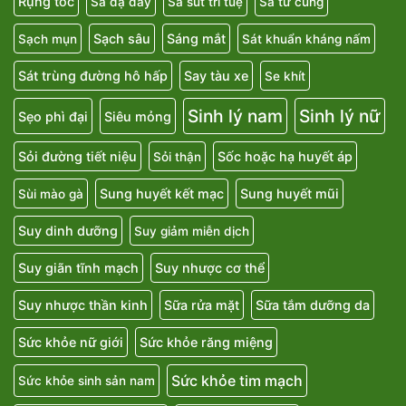
Rụng tóc
Sa dạ dày
Sa sút trí tuệ
Sa tử cung
Sạch sâu
Sáng mắt
Sạch mụn
Sát khuẩn kháng nấm
Sát trùng đường hô hấp
Say tàu xe
Se khít
Sinh lý nam
Sinh lý nữ
Sẹo phì đại
Siêu mỏng
Sỏi đường tiết niệu
Sốc hoặc hạ huyết áp
Sỏi thận
Sung huyết kết mạc
Sung huyết mũi
Sùi mào gà
Suy dinh dưỡng
Suy giảm miễn dịch
Suy giãn tĩnh mạch
Suy nhược cơ thể
Suy nhược thần kinh
Sữa rửa mặt
Sữa tắm dưỡng da
Sức khỏe nữ giới
Sức khỏe răng miệng
Sức khỏe tim mạch
Sức khỏe sinh sản nam