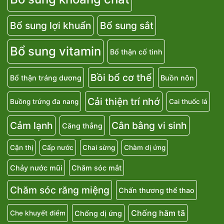
Bổ sung lợi khuẩn
Bổ sung sắt
Bổ sung vitamin
Bổ thận cố tinh
Bồi bổ cơ thể
Bổ thận tráng dương
Buồn nôn
Cải thiện trí nhớ
Buồng trứng đa nang
Cai thuốc lá
Cảm lạnh
Cân bằng vi sinh
Căng thẳng
Cận thị
Cấp nước
Chai sừng
Chàm dị ứng
Chảy nước mũi
Chăm sóc mắt
Chăm sóc răng miệng
Chấn thương thể thao
Chống hăm tã
Chống dị ứng
Che khuyết điểm