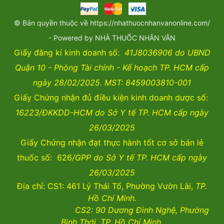
© Bản quyền thuộc về https://nhathuocnhanvanonline.com/
- Powered by NHÀ THUỐC NHÂN VĂN
Giấy đăng kí kinh doanh số:
41J8036906 do UBND
Quận 10 - Phòng Tài chính - Kế hoạch TP. HCM cấp
ngày 28/02/2025. MST: 8459003810-001
Giấy Chứng nhận đủ điều kiện kinh doanh dược số:
16223/ĐKKDD-HCM do Sở Y tế TP. HCM cấp ngày
26/03/2025
Giấy Chứng nhận đạt thực hành tốt cơ sở bán lẻ
thuốc số: 626
/GPP do Sở Y tế TP. HCM cấp ngày
26/03/2025
Địa chỉ: CS1: 461 Lý Thái Tổ, Phường Vườn Lài,
TP.
Hồ Chí Minh.
CS2:
90 Dương Đình Nghệ, Phường
Bình Thới, TP. Hồ Chí Minh.