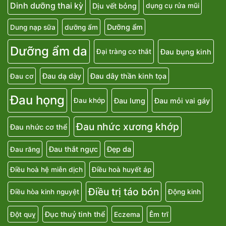
Dinh dưỡng thai kỳ
Dịu vết bỏng
dụng cụ rửa mũi
Dưỡng ẩm
Dung nạp sữa
dưỡng ẩm
Dưỡng ẩm da
Đau bụng kinh
Đại tràng co thắt
Đau dạ dày
Đau dây thần kinh tọa
Đau cơ
Đau họng
Đau lưng
Đau mỏi vai gáy
Đau khớp
Đau nhức xương khớp
Đau nhức cơ thể
Đau thắt ngực
Đẹp da
Đau răng
Điều hoà hệ miễn dịch
Điều hoà huyết áp
Điều trị táo bón
Điều hòa kinh nguyệt
Động kinh
Đục thuỷ tinh thể
Đột quỵ
Eczema
Êm trĩ