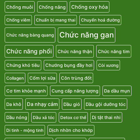
Chống oxy hóa
Chống muỗi
Chống nắng
Chống viêm
Chuẩn bị mang thai
Chuyển hoá đường
Chức năng gan
Chức năng bàng quang
Chức năng phổi
Chức năng thận
Chức năng tim
Chứng khó tiêu
Chướng bụng đầy hơi
Còi xương
Cốm lợi sữa
Côn trùng đốt
Collagen
Cơ tim khỏe mạnh
Cung cấp năng lượng
Da dầu mụn
Da nhạy cảm
Da khô
Dầu gió
Dầu gội dưỡng tóc
Dầu nóng
Dị tật thai nhi
Dầu xả tóc
Detox cơ thể
Dịch nhờn cho khớp
Di tinh - mộng tinh