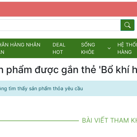
s.fields.logo
Từ kh
HÃN HÀNG NHÂN
DEAL
SỐNG
HỆ THỐ
ĂN
HOT
KHỎE
HÀNG
n phẩm được gắn thẻ 'Bổ khí h
ng tìm thấy sản phẩm thỏa yêu cầu
BÀI VIẾT THAM 