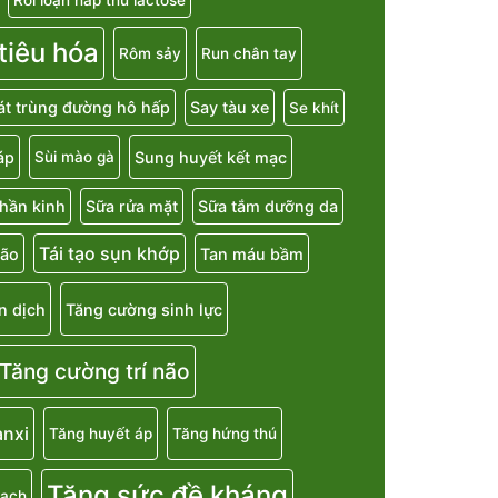
 tiêu hóa
Rôm sảy
Run chân tay
át trùng đường hô hấp
Say tàu xe
Se khít
áp
Sung huyết kết mạc
Sùi mào gà
hần kinh
Sữa rửa mặt
Sữa tắm dưỡng da
Tái tạo sụn khớp
não
Tan máu bầm
n dịch
Tăng cường sinh lực
Tăng cường trí não
anxi
Tăng huyết áp
Tăng hứng thú
Tăng sức đề kháng
mạch