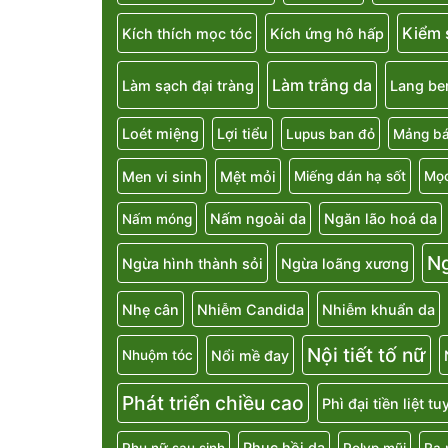
Kiểm 
Kích thích mọc tóc
Kích ứng hô hấp
Làm trắng da
Làm sạch đại tràng
Lang be
Loét miệng
Lợi tiểu
Lupus ban đỏ
Mảng bá
Men vi sinh
Mệt mỏi
Miếng dán hạ sốt
Mọc
Nấm ngoài da
Ngăn lão hoá da
Nấm móng
N
Ngừa hình thành sỏi
Ngừa loãng xương
Nhẹ cân
Nhiễm Candida
Nhiễm khuẩn da
Nội tiết tố nữ
Nổi mề đay
Nhuộm tóc
Phát triển chiều cao
Phì đại tiền liệt t
Phục hồi da
Phụ nữ sau sinh
Polyp mũi
Ra 