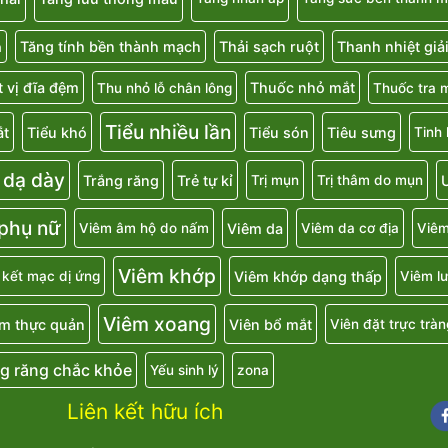
Tăng tính bền thành mạch
Thải sạch ruột
Thanh nhiệt giả
a
 vị đĩa đệm
Thuốc nhỏ mắt
Thu nhỏ lỗ chân lông
Thuốc tra 
Tiểu nhiều lần
ắt
Tiểu khó
Tiểu són
Tiêu sưng
Tinh
 dạ dày
Trắng răng
Trẻ tự kỉ
U
Trị mụn
Trị thâm do mụn
 phụ nữ
Viêm da
Viêm âm hộ do nấm
Viêm da cơ địa
Viêm
Viêm khớp
Viêm khớp dạng thấp
 kết mạc dị ứng
Viêm lư
Viêm xoang
m thực quản
Viên bổ mắt
Viên đặt trực tràn
g răng chắc khỏe
Yếu sinh lý
zona
Liên kết hữu ích
Fa