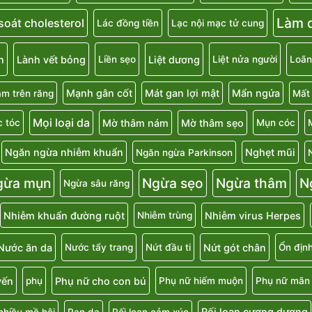
Làm d
soát cholesterol
Lác đồng tiền
Lạc nội mạc tử cung
n
Lành vết bỏng
Liệt dương
Liền sẹo
Liệt nửa người
Loãn
Mạnh gân cốt
Mát gan lợi mật
Mẩn ngứa
m trên răng
Mất
Mọi loại da
Mờ thâm nám
Mờ thâm sẹo
 tóc
Mụn cóc
Ngăn ngừa nhiễm khuẩn
Nghẹt mũi
Ngăn ngừa Parkinson
gừa mụn
Ngừa sẹo
Ngừa thâm
N
Ngừa sâu răng
Nhiễm khuẩn đường ruột
Nhiễm virus Herpes
Nhiễm trùng
Nước ăn da
Nứt gót chân
Nước tẩy trang
Nứt đầu ti
Ổn địn
uyến
Phụ nữ cho con bú
phụ
Phụ nữ hiếm muộn
Phụ nữ mãn 
Rối loạn cương dương
nhiều mồ hôi
Rạn da
Rối loạn cảm xúc