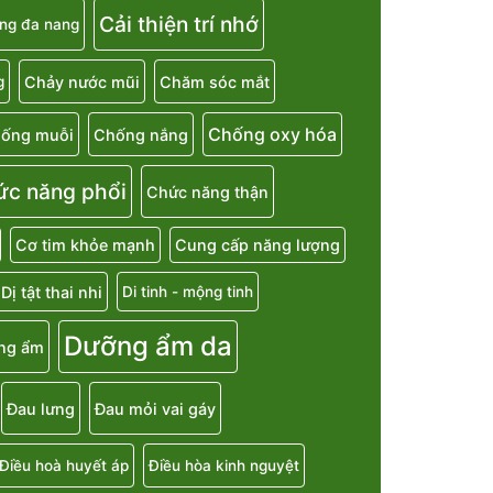
Cải thiện trí nhớ
ng đa nang
Chảy nước mũi
Chăm sóc mắt
g
Chống oxy hóa
ống muỗi
Chống nắng
ức năng phổi
Chức năng thận
Cơ tim khỏe mạnh
Cung cấp năng lượng
Dị tật thai nhi
Di tinh - mộng tinh
Dưỡng ẩm da
ng ẩm
Đau lưng
Đau mỏi vai gáy
Điều hoà huyết áp
Điều hòa kinh nguyệt