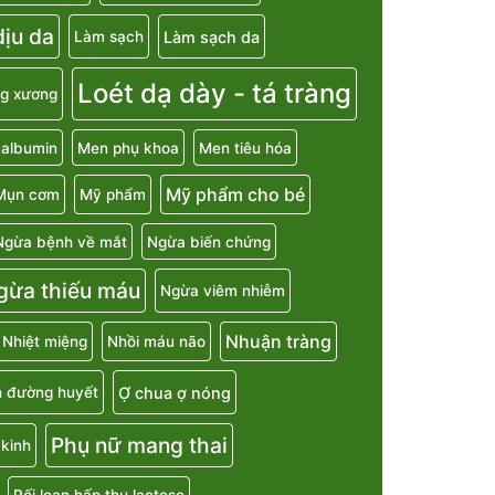
ịu da
Làm sạch da
Làm sạch
Loét dạ dày - tá tràng
g xương
 albumin
Men phụ khoa
Men tiêu hóa
Mỹ phẩm cho bé
Mụn cơm
Mỹ phẩm
Ngừa bệnh về mắt
Ngừa biến chứng
gừa thiếu máu
Ngừa viêm nhiễm
Nhuận tràng
Nhiệt miệng
Nhồi máu não
Ợ chua ợ nóng
h đường huyết
Phụ nữ mang thai
kinh
Rối loạn hấp thu lactose