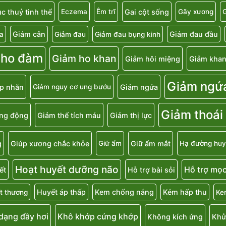
c thuỷ tinh thể
Gai cột sống
Eczema
Êm trĩ
Gãy xương
G
Giảm cân
Giảm đau đầu
a
Giảm đau
Giảm đau bụng kinh
 ho đàm
Giảm ho khan
Giảm hôi miệng
Giảm khan
Giảm ngứ
p nhăn
Giảm ngứa
Giảm nguy cơ ung bướu
Giảm thoái
ăng động
Giảm thể tích máu
Giảm thị lực
g
Giúp xương chắc khỏe
Giữ ẩm mắt
Giữ ẩm
Hạ đường huy
Hoạt huyết dưỡng não
Hỗ trợ mọc
ết
Hỗ trợ bài sỏi
Huyết áp thấp
Kem chống nắng
Kém hấp thu
t thương
Ke
 dạng đầy hơi
Khô khớp cứng khớp
Không kích ứng
Khử