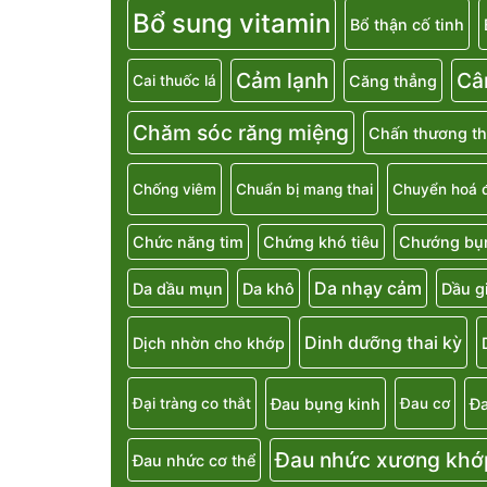
Bổ sung vitamin
Bổ thận cố tinh
Cảm lạnh
Câ
Căng thẳng
Cai thuốc lá
Chăm sóc răng miệng
Chấn thương th
Chống viêm
Chuẩn bị mang thai
Chuyển hoá 
Chức năng tim
Chứng khó tiêu
Chướng bụn
Da nhạy cảm
Da dầu mụn
Da khô
Dầu g
Dinh dưỡng thai kỳ
Dịch nhờn cho khớp
Đau bụng kinh
Đa
Đại tràng co thắt
Đau cơ
Đau nhức xương khớ
Đau nhức cơ thể