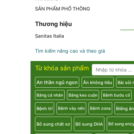
SẢN PHẨM PHỔ THÔNG
Thương hiệu
Sanitas Italia
Tìm kiếm nâng cao và theo giá
Từ khóa sản phẩm
An thần ngủ ngon
Ăn không tiêu
Bài sỏi
Băng cá nhân
Băng keo cuộn
Bệnh bướu cổ
Bệnh trĩ
Biếng ăn
Bệnh vảy nến
Bệnh zona
Bổ sung chất xơ
Bổ sung DHA
Bổ sung enz