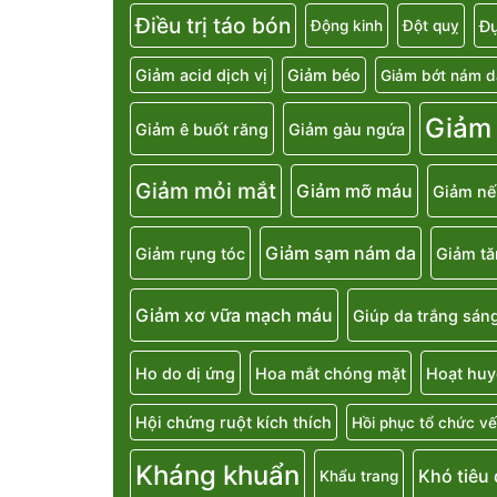
Điều trị táo bón
Đụ
Động kinh
Đột quỵ
Giảm acid dịch vị
Giảm béo
Giảm bớt nám d
Giảm
Giảm ê buốt răng
Giảm gàu ngứa
Giảm mỏi mắt
Giảm mỡ máu
Giảm nế
Giảm sạm nám da
Giảm rụng tóc
Giảm t
Giảm xơ vữa mạch máu
Giúp da trắng sán
Ho do dị ứng
Hoa mắt chóng mặt
Hoạt huy
Hội chứng ruột kích thích
Hồi phục tổ chức vế
Kháng khuẩn
Khó tiêu
Khẩu trang