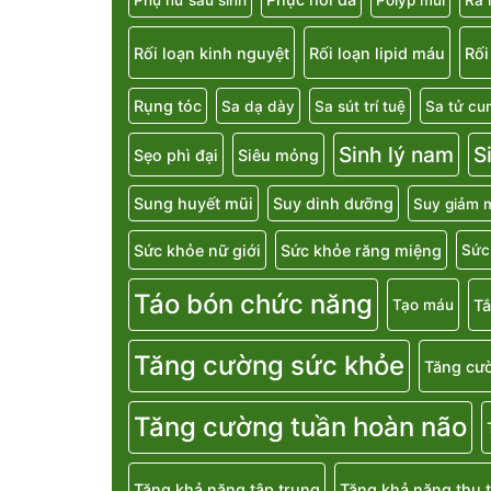
Rối loạn kinh nguyệt
Rối loạn lipid máu
Rối
Rụng tóc
Sa dạ dày
Sa sút trí tuệ
Sa tử cu
Sinh lý nam
S
Sẹo phì đại
Siêu mỏng
Sung huyết mũi
Suy dinh dưỡng
Suy giảm m
Sức khỏe nữ giới
Sức khỏe răng miệng
Sức
Táo bón chức năng
T
Tạo máu
Tăng cường sức khỏe
Tăng cườ
Tăng cường tuần hoàn não
Tăng khả năng tập trung
Tăng khả năng thụ t