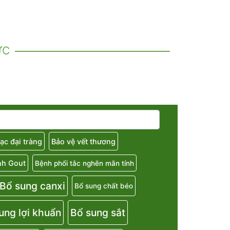
ỨC
ạc đại tràng
Bảo vệ vết thương
nh Gout
Bệnh phổi tắc nghẽn mãn tính
Bổ sung canxi
Bổ sung chất béo
ung lợi khuẩn
Bổ sung sắt