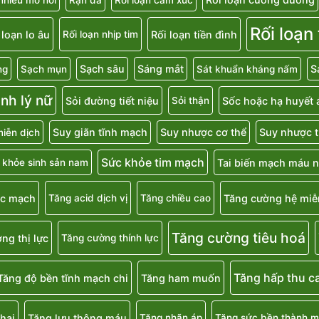
Rối loạn
 loạn lo âu
Rối loạn tiền đình
Rối loạn nhịp tim
Sạch sâu
Sáng mắt
S
ng
Sạch mụn
Sát khuẩn kháng nấm
inh lý nữ
Sỏi đường tiết niệu
Sốc hoặc hạ huyết 
Sỏi thận
Suy giãn tĩnh mạch
Suy nhược cơ thể
Suy nhược t
iễn dịch
Sức khỏe tim mạch
Tai biến mạch máu 
 khỏe sinh sản nam
ắc mạch
Tăng cường hệ miễ
Tăng acid dịch vị
Tăng chiều cao
Tăng cường tiêu hoá
ng thị lực
Tăng cường thính lực
Tăng hấp thu c
Tăng độ bền tĩnh mạch chi
Tăng ham muốn
hai
Tăng lưu thông máu
Tăng nhãn áp
Tăng sức bền thành 