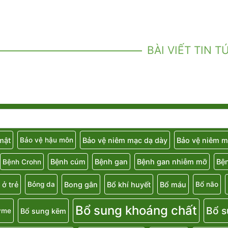
BÀI VIẾT TIN T
 mật
Bảo vệ niêm mạc dạ dày
Bảo vệ niêm m
Bảo vệ hậu môn
Bệnh cúm
Bệnh gan
Bệnh gan nhiễm mỡ
Bệ
Bệnh Crohn
 ở trẻ
Bong gân
Bổ khí huyết
Bổ máu
Bỏng da
Bổ não
Bổ sung khoáng chất
Bổ s
Bổ sung kẽm
yme