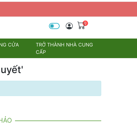
0
óa tìm kiếm
NG CỬA
TRỞ THÀNH NHÀ CUNG
CẤP
uyết'
KHẢO