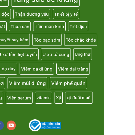
i độc
Thận dương yếu
Thiết bị y tế
Tiền mãn kinh
mắt
Thừa cân
Tiết dịch
Tóc bạc sớm
Tóc chắc khỏe
 huyết suy kém
 xơ tiền liệt tuyến
U xơ tử cung
Ung thư
Viêm da dị ứng
Viêm đại tràng
 dạ dày
Viêm mũi dị ứng
Viêm phế quản
ỡi
Viên serum
g
vitamin
Xịt
xịt đuổi muỗi
cebook
youtube