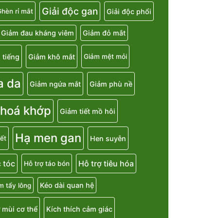
Giải độc gan
Giải độc phổi
hèn rỉ mắt
Giảm đau kháng viêm
Giảm đỏ mắt
 tiếng
Giảm khô mắt
Giảm mệt mỏi
a da
Giảm ngứa mắt
Giảm phù nề
 hoá khớp
Giảm tiết mồ hôi
Hạ men gan
Hen suyễn
ết
 tóc
Hỗ trợ tiêu hóa
Hỗ trợ táo bón
Kéo dài quan hệ
m tẩy lông
 mùi cơ thể
Kích thích cảm giác