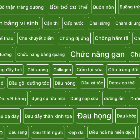
Bồi bổ cơ thể
Bổ thận tráng dương
Buồn nôn
Buồng trứ
n bằng vi sinh
Cận thị
Cấp nước
Chai sừng
Chàm dị ứn
Chống hăm tã
ể thao
Chống dị ứng
Ch
Che khuyết điểm
Chức năng gan
Ch
đường
Chức năng bàng quang
g đầy hơi
Cốm lợi sữa
Côn trùng đốt
Còi xương
Collagen
ió
Dầu gội dưỡng tóc
Dầu nóng
Dầu xả tóc
Detox cơ thể
Dịu vết bỏng
Dưỡ
dụng cụ rửa mũi
Dung nạp sữa
dưỡng ẩm
Đau họng
u dạ dày
Đau dây thần kinh tọa
Đau khớp
p
Đau thắt ngực
Đẹp da
Đau răng
Điều hoà hệ miễn dịch