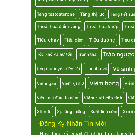
Tăng testosterone
Tăng thị lực
Tăng tiết sữ
Thoái hoá điểm vàng
Thoái hóa khớp
Thoát
Tiêu chảy
Tiểu đường
Tiểu đêm
Tiểu g
Trào ngược
Tóc khô và hư tổn
Tránh thai
Vệ sinh
Ung thư tuyến tiền liệt
Ung thư vú
Viêm họng
Viêm gan
Viêm gan B
Viêm
Viêm ruột cấp tính
Viê
Viêm qui đầu do nấm
Xươn
Xịt mũi
Xịt răng miệng
Xuất tinh sớm
Đăng Ký Nhận Tin Mới
Hãy đăng ký email để nhận được khuyến