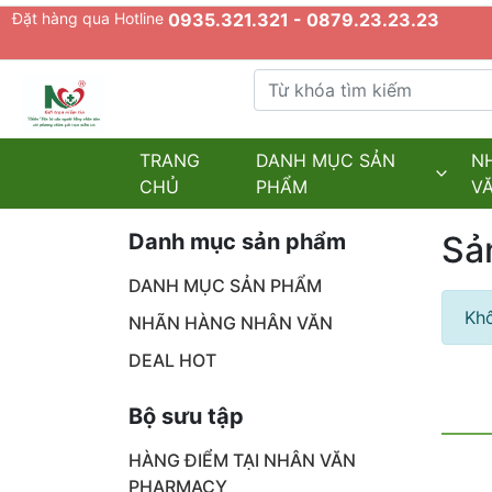
Đặt hàng qua Hotline
0935.321.321 - 0879.23.23.23
Từ khóa tìm kiếm
admin.configuration.shipping.provider
TRANG
DANH MỤC SẢN
N
CHỦ
PHẨM
V
Danh mục sản phẩm
Sả
DANH MỤC SẢN PHẨM
Khô
NHÃN HÀNG NHÂN VĂN
DEAL HOT
Bộ sưu tập
HÀNG ĐIỂM TẠI NHÂN VĂN
PHARMACY