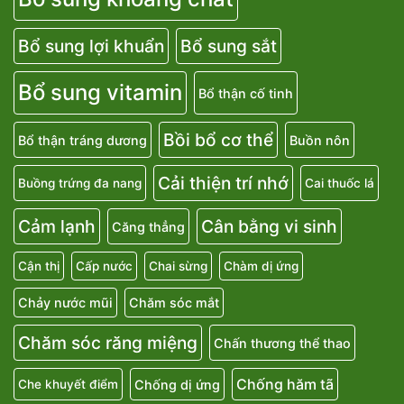
Bổ sung lợi khuẩn
Bổ sung sắt
Bổ sung vitamin
Bổ thận cố tinh
Bồi bổ cơ thể
Bổ thận tráng dương
Buồn nôn
Cải thiện trí nhớ
Buồng trứng đa nang
Cai thuốc lá
Cảm lạnh
Cân bằng vi sinh
Căng thẳng
Cận thị
Cấp nước
Chai sừng
Chàm dị ứng
Chảy nước mũi
Chăm sóc mắt
Chăm sóc răng miệng
Chấn thương thể thao
Chống hăm tã
Chống dị ứng
Che khuyết điểm