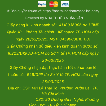
© Bản quyền thuộc về https://nhathuocnhanvanonline.com/
- Powered by NHÀ THUỐC NHÂN VĂN
Giấy đăng kí kinh doanh số:
41J8036906 do UBND
Quận 10 - Phòng Tài chính - Kế hoạch TP. HCM cấp
ngày 28/02/2025. MST: 8459003810-001
Giấy Chứng nhận đủ điều kiện kinh doanh dược số:
16223/ĐKKDD-HCM do Sở Y tế TP. HCM cấp ngày
26/03/2025
Giấy Chứng nhận đạt thực hành tốt cơ sở bán lẻ
thuốc số: 626
/GPP do Sở Y tế TP. HCM cấp ngày
26/03/2025
Địa chỉ: CS1: 461 Lý Thái Tổ, Phường Vườn Lài,
TP.
Hồ Chí Minh.
CS2:
90 Dương Đình Nghệ, Phường
Bình Thới, TP. Hồ Chí Minh.