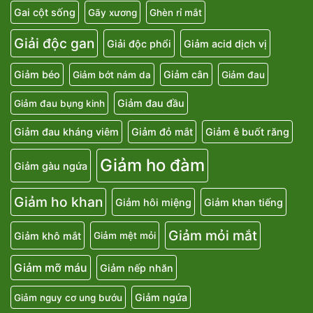
Gai cột sống
Gãy xương
Ghèn rỉ mắt
Giải độc gan
Giải độc phổi
Giảm acid dịch vị
Giảm béo
Giảm cân
Giảm bớt nám da
Giảm đau
Giảm đau đầu
Giảm đau bụng kinh
Giảm đau kháng viêm
Giảm đỏ mắt
Giảm ê buốt răng
Giảm ho đàm
Giảm gàu ngứa
Giảm ho khan
Giảm hôi miệng
Giảm khan tiếng
Giảm mỏi mắt
Giảm khô mắt
Giảm mệt mỏi
Giảm mỡ máu
Giảm nếp nhăn
Giảm ngứa
Giảm nguy cơ ung bướu