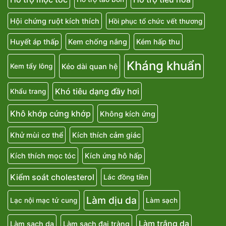
Hội chứng ruột kích thích
Hồi phục tổ chức vết thương
Huyết áp thấp
Kem chống nắng
Kém hấp thu
Kháng khuẩn
Kéo dài quan hệ
Kem tẩy lông
Khó tiêu dạng đầy hơi
Khẩu trang
Khô khớp cứng khớp
Không kích ứng
Khử mùi cơ thể
Kích thích cảm giác
Kích thích mọc tóc
Kích ứng hô hấp
Kiểm soát cholesterol
Lác đồng tiền
Làm dịu da
Lạc nội mạc tử cung
Làm sạch
Làm trắng da
Làm sạch da
Làm sạch đại tràng