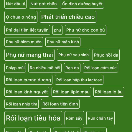
Nứt gót chân
Nứt đầu ti
Ổn định đường huyết
Phát triển chiều cao
Ợ chua ợ nóng
Phì đại tiền liệt tuyến
Phụ nữ cho con bú
phụ
Phụ nữ hiếm muộn
Phụ nữ mãn kinh
Phụ nữ mang thai
Phục hồi da
Phụ nữ sau sinh
Polyp mũi
Ra nhiều mồ hôi
Rạn da
Rối loạn cảm xúc
Rối loạn cương dương
Rối loạn hấp thu lactose
Rối loạn kinh nguyệt
Rối loạn lipid máu
Rối loạn lo âu
Rối loạn tiền đình
Rối loạn nhịp tim
Rối loạn tiêu hóa
Rôm sảy
Run chân tay