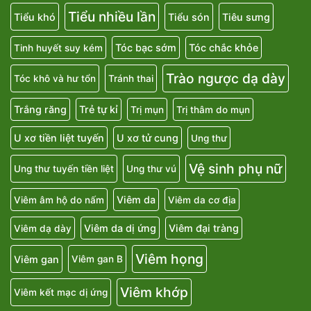
Tiểu nhiều lần
Tiểu khó
Tiểu són
Tiêu sưng
Tóc bạc sớm
Tóc chắc khỏe
Tinh huyết suy kém
Trào ngược dạ dày
Tóc khô và hư tổn
Tránh thai
Trắng răng
Trẻ tự kỉ
Trị mụn
Trị thâm do mụn
U xơ tiền liệt tuyến
U xơ tử cung
Ung thư
Vệ sinh phụ nữ
Ung thư tuyến tiền liệt
Ung thư vú
Viêm da
Viêm âm hộ do nấm
Viêm da cơ địa
Viêm da dị ứng
Viêm đại tràng
Viêm dạ dày
Viêm họng
Viêm gan
Viêm gan B
Viêm khớp
Viêm kết mạc dị ứng