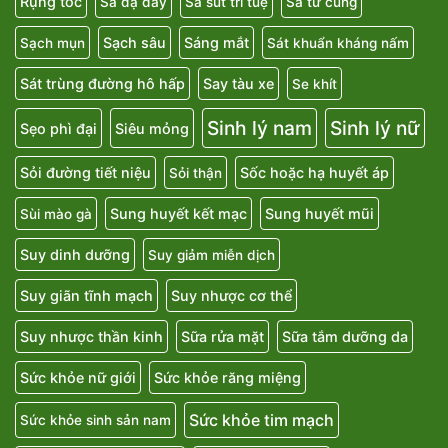
Rụng tóc
Sa dạ dày
Sa sút trí tuệ
Sa tử cung
Sạch sâu
Sáng mắt
Sạch mụn
Sát khuẩn kháng nấm
Sát trùng đường hô hấp
Say tàu xe
Se khít
Sinh lý nam
Sinh lý nữ
Sẹo phì đại
Siêu mỏng
Sỏi đường tiết niệu
Sốc hoặc hạ huyết áp
Sỏi thận
Sung huyết kết mạc
Sung huyết mũi
Sùi mào gà
Suy dinh dưỡng
Suy giảm miễn dịch
Suy giãn tĩnh mạch
Suy nhược cơ thể
Suy nhược thần kinh
Sữa rửa mặt
Sữa tắm dưỡng da
Sức khỏe nữ giới
Sức khỏe răng miệng
Sức khỏe tim mạch
Sức khỏe sinh sản nam