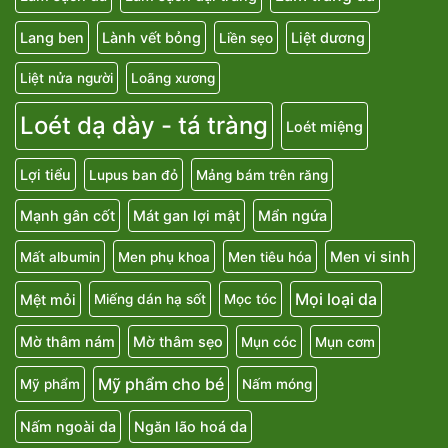
Lang ben
Lành vết bỏng
Liệt dương
Liền sẹo
Liệt nửa người
Loãng xương
Loét dạ dày - tá tràng
Loét miệng
Lợi tiểu
Lupus ban đỏ
Mảng bám trên răng
Mạnh gân cốt
Mát gan lợi mật
Mẩn ngứa
Men vi sinh
Mất albumin
Men phụ khoa
Men tiêu hóa
Mọi loại da
Mệt mỏi
Miếng dán hạ sốt
Mọc tóc
Mờ thâm nám
Mờ thâm sẹo
Mụn cóc
Mụn cơm
Mỹ phẩm cho bé
Mỹ phẩm
Nấm móng
Nấm ngoài da
Ngăn lão hoá da