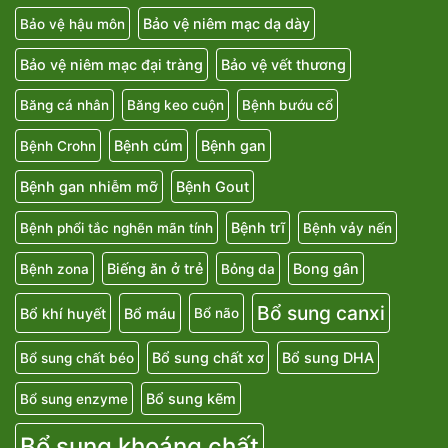
Bảo vệ niêm mạc dạ dày
Bảo vệ hậu môn
Bảo vệ niêm mạc đại tràng
Bảo vệ vết thương
Băng cá nhân
Băng keo cuộn
Bệnh bướu cổ
Bệnh cúm
Bệnh gan
Bệnh Crohn
Bệnh gan nhiễm mỡ
Bệnh Gout
Bệnh trĩ
Bệnh phổi tắc nghẽn mãn tính
Bệnh vảy nến
Biếng ăn ở trẻ
Bong gân
Bệnh zona
Bỏng da
Bổ sung canxi
Bổ khí huyết
Bổ máu
Bổ não
Bổ sung chất xơ
Bổ sung DHA
Bổ sung chất béo
Bổ sung kẽm
Bổ sung enzyme
Bổ sung khoáng chất