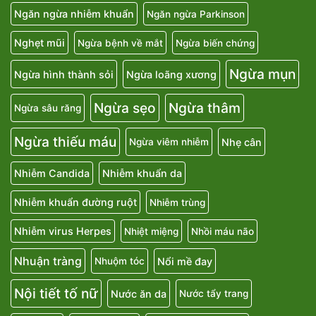
Ngăn ngừa nhiễm khuẩn
Ngăn ngừa Parkinson
Nghẹt mũi
Ngừa bệnh về mắt
Ngừa biến chứng
Ngừa mụn
Ngừa hình thành sỏi
Ngừa loãng xương
Ngừa sẹo
Ngừa thâm
Ngừa sâu răng
Ngừa thiếu máu
Nhẹ cân
Ngừa viêm nhiễm
Nhiễm Candida
Nhiễm khuẩn da
Nhiễm khuẩn đường ruột
Nhiễm trùng
Nhiễm virus Herpes
Nhiệt miệng
Nhồi máu não
Nhuận tràng
Nổi mề đay
Nhuộm tóc
Nội tiết tố nữ
Nước ăn da
Nước tẩy trang