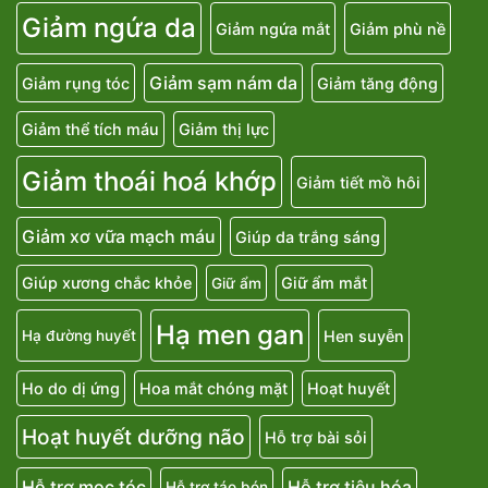
Giảm ngứa da
Giảm ngứa mắt
Giảm phù nề
Giảm sạm nám da
Giảm rụng tóc
Giảm tăng động
Giảm thể tích máu
Giảm thị lực
Giảm thoái hoá khớp
Giảm tiết mồ hôi
Giảm xơ vữa mạch máu
Giúp da trắng sáng
Giúp xương chắc khỏe
Giữ ẩm mắt
Giữ ẩm
Hạ men gan
Hen suyễn
Hạ đường huyết
Ho do dị ứng
Hoa mắt chóng mặt
Hoạt huyết
Hoạt huyết dưỡng não
Hỗ trợ bài sỏi
Hỗ trợ mọc tóc
Hỗ trợ tiêu hóa
Hỗ trợ táo bón