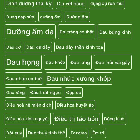
Dinh dưỡng thai kỳ
Dịu vết bỏng
dụng cụ rửa mũi
Dưỡng ẩm
Dung nạp sữa
dưỡng ẩm
Dưỡng ẩm da
Đau bụng kinh
Đại tràng co thắt
Đau dạ dày
Đau dây thần kinh tọa
Đau cơ
Đau họng
Đau lưng
Đau mỏi vai gáy
Đau khớp
Đau nhức xương khớp
Đau nhức cơ thể
Đau thắt ngực
Đẹp da
Đau răng
Điều hoà hệ miễn dịch
Điều hoà huyết áp
Điều trị táo bón
Điều hòa kinh nguyệt
Động kinh
Đục thuỷ tinh thể
Đột quỵ
Eczema
Êm trĩ