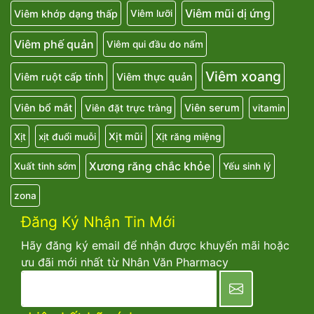
Viêm mũi dị ứng
Viêm khớp dạng thấp
Viêm lưỡi
Viêm phế quản
Viêm qui đầu do nấm
Viêm xoang
Viêm ruột cấp tính
Viêm thực quản
Viên bổ mắt
Viên serum
Viên đặt trực tràng
vitamin
Xịt mũi
Xịt
xịt đuổi muỗi
Xịt răng miệng
Xương răng chắc khỏe
Xuất tinh sớm
Yếu sinh lý
zona
Đăng Ký Nhận Tin Mới
Hãy đăng ký email để nhận được khuyến mãi hoặc
ưu đãi mới nhất từ Nhân Văn Pharmacy
newsletter