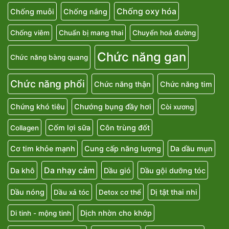
Chống oxy hóa
Chống muỗi
Chống nắng
Chống viêm
Chuẩn bị mang thai
Chuyển hoá đường
Chức năng gan
Chức năng bàng quang
Chức năng phổi
Chức năng thận
Chức năng tim
Chứng khó tiêu
Chướng bụng đầy hơi
Còi xương
Cốm lợi sữa
Côn trùng đốt
Collagen
Cơ tim khỏe mạnh
Cung cấp năng lượng
Da dầu mụn
Da nhạy cảm
Da khô
Dầu gió
Dầu gội dưỡng tóc
Dầu nóng
Dị tật thai nhi
Dầu xả tóc
Detox cơ thể
Dịch nhờn cho khớp
Di tinh - mộng tinh