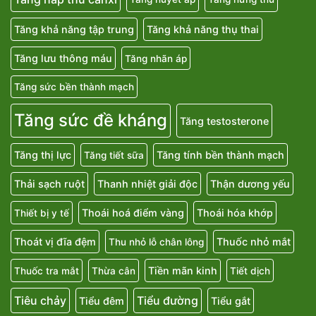
Tăng khả năng tập trung
Tăng khả năng thụ thai
Tăng lưu thông máu
Tăng nhãn áp
Tăng sức bền thành mạch
Tăng sức đề kháng
Tăng testosterone
Tăng thị lực
Tăng tính bền thành mạch
Tăng tiết sữa
Thải sạch ruột
Thanh nhiệt giải độc
Thận dương yếu
Thoái hoá điểm vàng
Thoái hóa khớp
Thiết bị y tế
Thoát vị đĩa đệm
Thuốc nhỏ mắt
Thu nhỏ lỗ chân lông
Tiền mãn kinh
Thuốc tra mắt
Thừa cân
Tiết dịch
Tiêu chảy
Tiểu đường
Tiểu đêm
Tiểu gắt