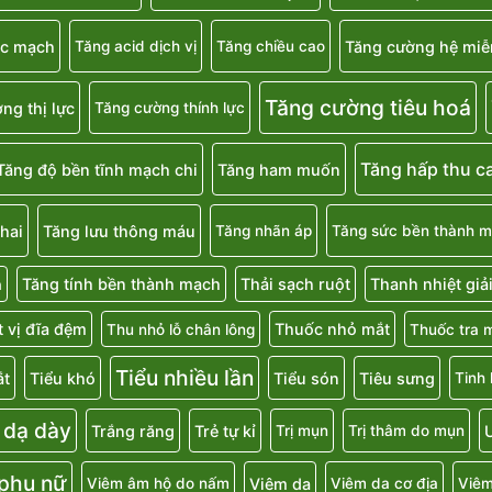
ắc mạch
Tăng cường hệ miễ
Tăng acid dịch vị
Tăng chiều cao
Tăng cường tiêu hoá
ng thị lực
Tăng cường thính lực
Tăng hấp thu c
Tăng độ bền tĩnh mạch chi
Tăng ham muốn
hai
Tăng lưu thông máu
Tăng nhãn áp
Tăng sức bền thành 
Tăng tính bền thành mạch
Thải sạch ruột
Thanh nhiệt giả
a
 vị đĩa đệm
Thuốc nhỏ mắt
Thu nhỏ lỗ chân lông
Thuốc tra 
Tiểu nhiều lần
ắt
Tiểu khó
Tiểu són
Tiêu sưng
Tinh
 dạ dày
Trắng răng
Trẻ tự kỉ
U
Trị mụn
Trị thâm do mụn
 phụ nữ
Viêm da
Viêm âm hộ do nấm
Viêm da cơ địa
Viêm