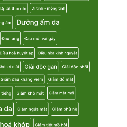
Dị tật thai nhi
Di tinh - mộng tinh
Dưỡng ẩm da
ng ẩm
Đau lưng
Đau mỏi vai gáy
Điều hoà huyết áp
Điều hòa kinh nguyệt
Giải độc gan
Giải độc phổi
hèn rỉ mắt
Giảm đau kháng viêm
Giảm đỏ mắt
 tiếng
Giảm khô mắt
Giảm mệt mỏi
a da
Giảm ngứa mắt
Giảm phù nề
 hoá khớp
Giảm tiết mồ hôi