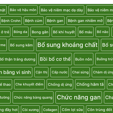
 mật
Bảo vệ niêm mạc dạ dày
Bảo vệ niêm m
Bảo vệ hậu môn
Bệnh cúm
Bệnh gan
Bệnh gan nhiễm mỡ
Bệ
Bệnh Crohn
 ở trẻ
Bong gân
Bổ khí huyết
Bổ máu
Bỏng da
Bổ não
Bổ sung khoáng chất
Bổ s
Bổ sung kẽm
yme
Bồi bổ cơ thể
Bổ thận tráng dương
Buồn nôn
Buồng trứ
n bằng vi sinh
Cận thị
Cấp nước
Chai sừng
Chàm dị ứn
Chống hăm tã
ể thao
Chống dị ứng
Ch
Che khuyết điểm
Chức năng gan
Ch
đường
Chức năng bàng quang
g đầy hơi
Cốm lợi sữa
Côn trùng đốt
Còi xương
Collagen