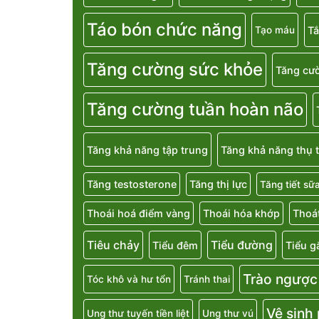
Táo bón chức năng
T
Tạo máu
Tăng cường sức khỏe
Tăng cườ
Tăng cường tuần hoàn não
Tăng khả năng tập trung
Tăng khả năng thụ t
Tăng testosterone
Tăng thị lực
Tăng tiết sữ
Thoái hoá điểm vàng
Thoái hóa khớp
Thoát
Tiêu chảy
Tiểu đường
Tiểu đêm
Tiểu g
Trào ngược
Tóc khô và hư tổn
Tránh thai
Vệ sinh
Ung thư tuyến tiền liệt
Ung thư vú