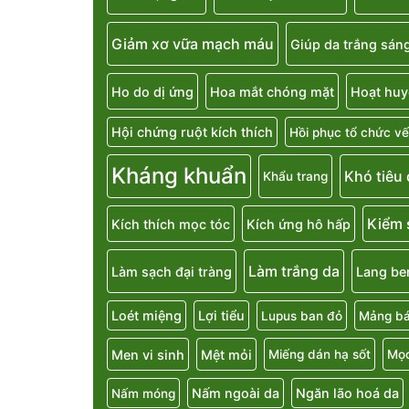
Giảm xơ vữa mạch máu
Giúp da trắng sán
Ho do dị ứng
Hoa mắt chóng mặt
Hoạt huy
Hội chứng ruột kích thích
Hồi phục tổ chức vế
Kháng khuẩn
Khó tiêu
Khẩu trang
Kiểm 
Kích thích mọc tóc
Kích ứng hô hấp
Làm trắng da
Làm sạch đại tràng
Lang be
Loét miệng
Lợi tiểu
Lupus ban đỏ
Mảng bá
Men vi sinh
Mệt mỏi
Miếng dán hạ sốt
Mọc
Nấm ngoài da
Ngăn lão hoá da
Nấm móng