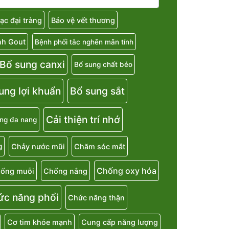
ạc đại tràng
Bảo vệ vết thương
nh Gout
Bệnh phổi tắc nghẽn mãn tính
Bổ sung canxi
Bổ sung chất béo
ung lợi khuẩn
Bổ sung sắt
Cải thiện trí nhớ
ng đa nang
Chảy nước mũi
Chăm sóc mắt
g
Chống oxy hóa
ống muỗi
Chống nắng
ức năng phổi
Chức năng thận
Cơ tim khỏe mạnh
Cung cấp năng lượng