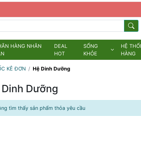
s.fields.logo
Từ kh
HÃN HÀNG NHÂN
DEAL
SỐNG
HỆ THỐ
ĂN
HOT
KHỎE
HÀNG
C KÊ ĐƠN
Hệ Dinh Dưỡng
 Dinh Dưỡng
ng tìm thấy sản phẩm thỏa yêu cầu