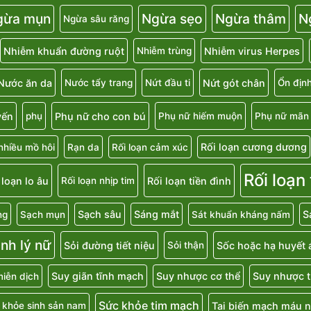
gừa mụn
Ngừa sẹo
Ngừa thâm
N
Ngừa sâu răng
Nhiễm khuẩn đường ruột
Nhiễm virus Herpes
Nhiễm trùng
Nước ăn da
Nứt gót chân
Nước tẩy trang
Nứt đầu ti
Ổn địn
uyến
Phụ nữ cho con bú
phụ
Phụ nữ hiếm muộn
Phụ nữ mãn 
Rối loạn cương dương
nhiều mồ hôi
Rạn da
Rối loạn cảm xúc
Rối loạn
 loạn lo âu
Rối loạn tiền đình
Rối loạn nhịp tim
Sạch sâu
Sáng mắt
S
ng
Sạch mụn
Sát khuẩn kháng nấm
inh lý nữ
Sỏi đường tiết niệu
Sốc hoặc hạ huyết 
Sỏi thận
Suy giãn tĩnh mạch
Suy nhược cơ thể
Suy nhược t
iễn dịch
Sức khỏe tim mạch
Tai biến mạch máu 
 khỏe sinh sản nam