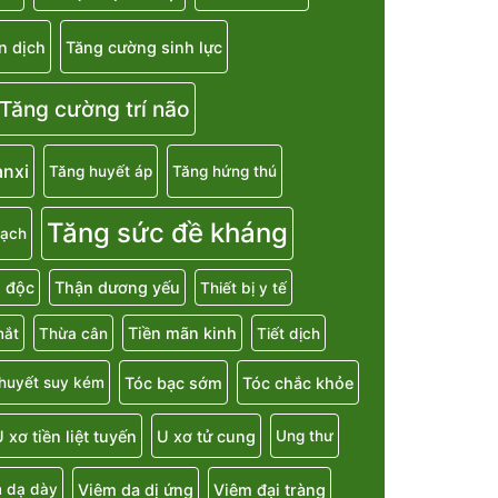
n dịch
Tăng cường sinh lực
Tăng cường trí não
anxi
Tăng huyết áp
Tăng hứng thú
Tăng sức đề kháng
mạch
i độc
Thận dương yếu
Thiết bị y tế
Tiền mãn kinh
mắt
Thừa cân
Tiết dịch
Tóc bạc sớm
Tóc chắc khỏe
 huyết suy kém
 xơ tiền liệt tuyến
U xơ tử cung
Ung thư
Viêm da dị ứng
Viêm đại tràng
 dạ dày