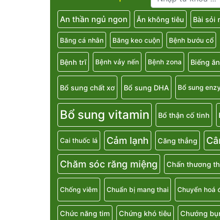
An thần ngủ ngon
Ăn không tiêu
Bài sỏi
Băng cá nhân
Băng keo cuộn
Bệnh bướu cổ
Bệnh trĩ
Biếng ăn
Bệnh vảy nến
Bệnh zona
Bổ sung chất xơ
Bổ sung DHA
Bổ sung enz
Bổ sung vitamin
Bổ thận cố tinh
Cảm lạnh
Câ
Căng thẳng
Cai thuốc lá
Chăm sóc răng miệng
Chấn thương th
Chống viêm
Chuẩn bị mang thai
Chuyển hoá 
Chức năng tim
Chứng khó tiêu
Chướng bụn