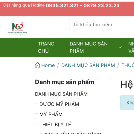
Đặt hàng qua Hotline
0935.321.321 - 0879.23.23.23
Từ khóa tìm kiếm
admin.configuration.shipping.provider
TRANG
DANH MỤC SẢN
N
CHỦ
PHẨM
V
Home
DANH MỤC SẢN PHẨM
THUỐ
Danh mục sản phẩm
Hệ
DANH MỤC SẢN PHẨM
Khô
DƯỢC MỸ PHẨM
MỸ PHẨM
THIẾT BỊ Y TẾ