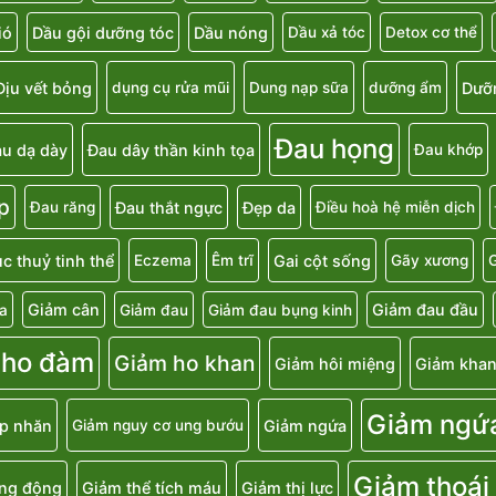
ió
Dầu gội dưỡng tóc
Dầu nóng
Dầu xả tóc
Detox cơ thể
Dịu vết bỏng
Dưỡ
dụng cụ rửa mũi
Dung nạp sữa
dưỡng ẩm
Đau họng
u dạ dày
Đau dây thần kinh tọa
Đau khớp
p
Đau thắt ngực
Đẹp da
Đau răng
Điều hoà hệ miễn dịch
c thuỷ tinh thể
Gai cột sống
Eczema
Êm trĩ
Gãy xương
G
Giảm cân
Giảm đau đầu
a
Giảm đau
Giảm đau bụng kinh
 ho đàm
Giảm ho khan
Giảm hôi miệng
Giảm khan
Giảm ngứ
p nhăn
Giảm ngứa
Giảm nguy cơ ung bướu
Giảm thoái
ăng động
Giảm thể tích máu
Giảm thị lực