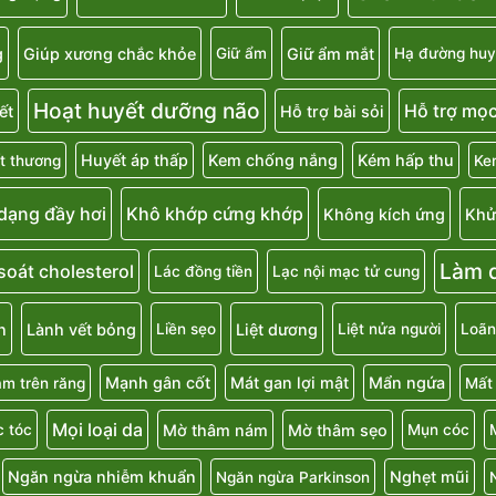
g
Giúp xương chắc khỏe
Giữ ẩm mắt
Giữ ẩm
Hạ đường huy
Hoạt huyết dưỡng não
Hỗ trợ mọc
ết
Hỗ trợ bài sỏi
Huyết áp thấp
Kem chống nắng
Kém hấp thu
t thương
Ke
 dạng đầy hơi
Khô khớp cứng khớp
Không kích ứng
Khử
Làm d
soát cholesterol
Lác đồng tiền
Lạc nội mạc tử cung
n
Lành vết bỏng
Liệt dương
Liền sẹo
Liệt nửa người
Loãn
Mạnh gân cốt
Mát gan lợi mật
Mẩn ngứa
m trên răng
Mất
Mọi loại da
Mờ thâm nám
Mờ thâm sẹo
 tóc
Mụn cóc
Ngăn ngừa nhiễm khuẩn
Nghẹt mũi
Ngăn ngừa Parkinson