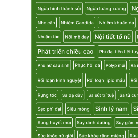
N
Ngừa hình thành sỏi
Ngừa loãng xương
Nhẹ cân
Nhiễm Candida
Nhiễm khuẩn da
Nội tiết tố nữ
Nổi mề đay
Nhuộm tóc
Phát triển chiều cao
Phì đại tiền liệt t
Phục hồi da
Phụ nữ sau sinh
Polyp mũi
Ra 
Rối loạn kinh nguyệt
Rối loạn lipid máu
Rối
Rụng tóc
Sa dạ dày
Sa sút trí tuệ
Sa tử cu
Sinh lý nam
S
Sẹo phì đại
Siêu mỏng
Sung huyết mũi
Suy dinh dưỡng
Suy giảm m
Sức khỏe nữ giới
Sức khỏe răng miệng
Sức