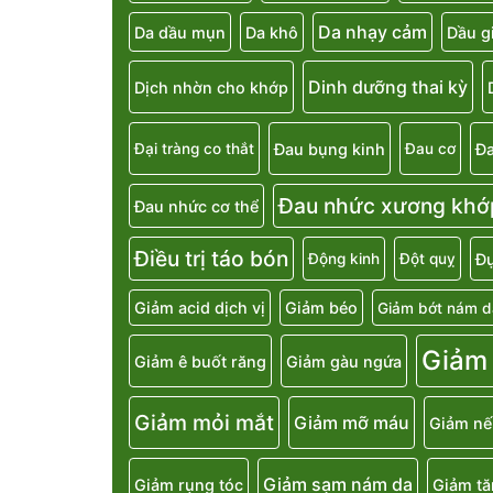
Da nhạy cảm
Da dầu mụn
Da khô
Dầu g
Dinh dưỡng thai kỳ
Dịch nhờn cho khớp
Đau bụng kinh
Đa
Đại tràng co thắt
Đau cơ
Đau nhức xương khớ
Đau nhức cơ thể
Điều trị táo bón
Đụ
Động kinh
Đột quỵ
Giảm acid dịch vị
Giảm béo
Giảm bớt nám d
Giảm
Giảm ê buốt răng
Giảm gàu ngứa
Giảm mỏi mắt
Giảm mỡ máu
Giảm nế
Giảm sạm nám da
Giảm rụng tóc
Giảm t