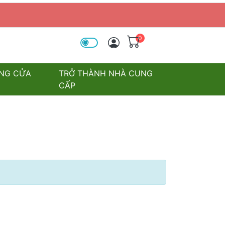
0
óa tìm kiếm
NG CỬA
TRỞ THÀNH NHÀ CUNG
CẤP