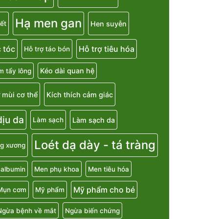
Hạ men gan
Hen suyễn
ết
 tóc
Hỗ trợ tiêu hóa
Hỗ trợ táo bón
Kéo dài quan hệ
m tẩy lông
 mùi cơ thể
Kích thích cảm giác
ịu da
Làm sạch da
Làm sạch
Loét dạ dày - tá tràng
g xương
 albumin
Men phụ khoa
Men tiêu hóa
Mỹ phẩm cho bé
Mụn cơm
Mỹ phẩm
Ngừa bệnh về mắt
Ngừa biến chứng