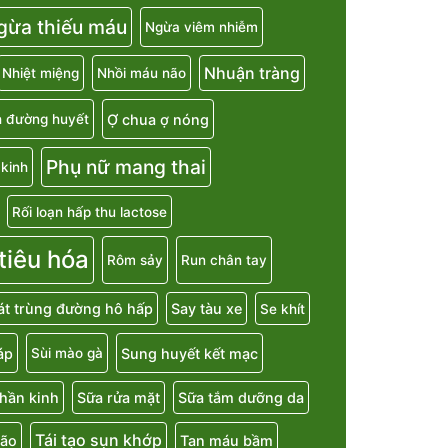
gừa thiếu máu
Ngừa viêm nhiễm
Nhuận tràng
Nhiệt miệng
Nhồi máu não
Ợ chua ợ nóng
h đường huyết
Phụ nữ mang thai
kinh
Rối loạn hấp thu lactose
 tiêu hóa
Rôm sảy
Run chân tay
át trùng đường hô hấp
Say tàu xe
Se khít
áp
Sung huyết kết mạc
Sùi mào gà
hần kinh
Sữa rửa mặt
Sữa tắm dưỡng da
Tái tạo sụn khớp
não
Tan máu bầm