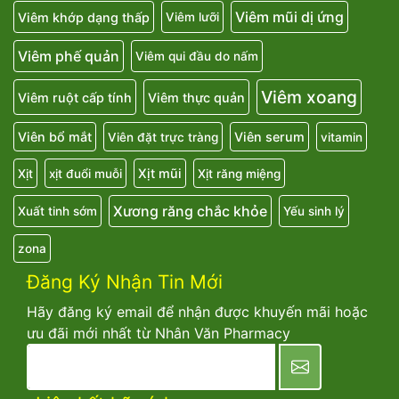
Viêm mũi dị ứng
Viêm khớp dạng thấp
Viêm lưỡi
Viêm phế quản
Viêm qui đầu do nấm
Viêm xoang
Viêm ruột cấp tính
Viêm thực quản
Viên bổ mắt
Viên serum
Viên đặt trực tràng
vitamin
Xịt mũi
Xịt
xịt đuổi muỗi
Xịt răng miệng
Xương răng chắc khỏe
Xuất tinh sớm
Yếu sinh lý
zona
Đăng Ký Nhận Tin Mới
Hãy đăng ký email để nhận được khuyến mãi hoặc
ưu đãi mới nhất từ Nhân Văn Pharmacy
newsletter