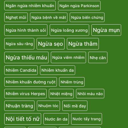
Ngăn ngừa nhiễm khuẩn
Ngăn ngừa Parkinson
Nghẹt mũi
Ngừa bệnh về mắt
Ngừa biến chứng
Ngừa mụn
Ngừa hình thành sỏi
Ngừa loãng xương
Ngừa sẹo
Ngừa thâm
Ngừa sâu răng
Ngừa thiếu máu
Nhẹ cân
Ngừa viêm nhiễm
Nhiễm Candida
Nhiễm khuẩn da
Nhiễm khuẩn đường ruột
Nhiễm trùng
Nhiễm virus Herpes
Nhiệt miệng
Nhồi máu não
Nhuận tràng
Nổi mề đay
Nhuộm tóc
Nội tiết tố nữ
Nước ăn da
Nước tẩy trang