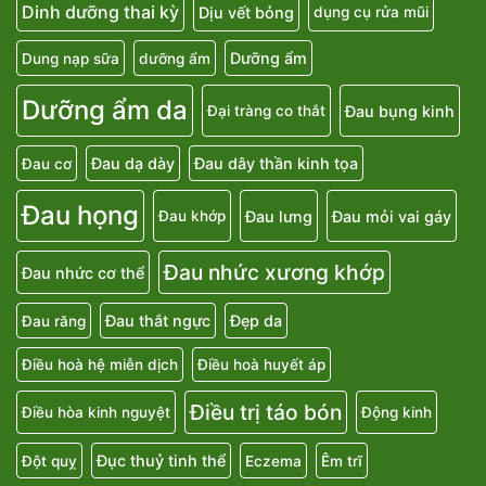
Dinh dưỡng thai kỳ
Dịu vết bỏng
dụng cụ rửa mũi
Dưỡng ẩm
Dung nạp sữa
dưỡng ẩm
Dưỡng ẩm da
Đau bụng kinh
Đại tràng co thắt
Đau dạ dày
Đau dây thần kinh tọa
Đau cơ
Đau họng
Đau lưng
Đau mỏi vai gáy
Đau khớp
Đau nhức xương khớp
Đau nhức cơ thể
Đau thắt ngực
Đẹp da
Đau răng
Điều hoà hệ miễn dịch
Điều hoà huyết áp
Điều trị táo bón
Điều hòa kinh nguyệt
Động kinh
Đục thuỷ tinh thể
Đột quỵ
Eczema
Êm trĩ