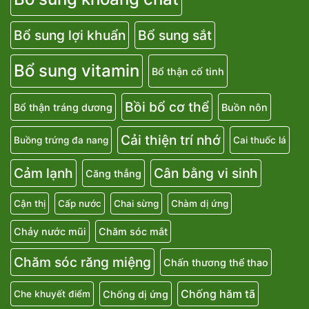
Bổ sung lợi khuẩn
Bổ sung sắt
Bổ sung vitamin
Bổ thận cố tinh
Bồi bổ cơ thể
Bổ thận tráng dương
Buồn nôn
Cải thiện trí nhớ
Buồng trứng đa nang
Cai thuốc lá
Cảm lạnh
Cân bằng vi sinh
Căng thẳng
Cận thị
Cấp nước
Chai sừng
Chàm dị ứng
Chảy nước mũi
Chăm sóc mắt
Chăm sóc răng miệng
Chấn thương thể thao
Chống hăm tã
Chống dị ứng
Che khuyết điểm