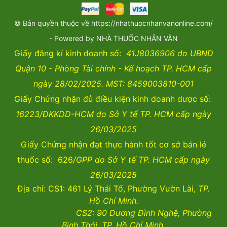
© Bản quyền thuộc về https://nhathuocnhanvanonline.com/
- Powered by NHÀ THUỐC NHÂN VĂN
Giấy đăng kí kinh doanh số:
41J8036906 do UBND
Quận 10 - Phòng Tài chính - Kế hoạch TP. HCM cấp
ngày 28/02/2025. MST: 8459003810-001
Giấy Chứng nhận đủ điều kiện kinh doanh dược số:
16223/ĐKKDD-HCM do Sở Y tế TP. HCM cấp ngày
26/03/2025
Giấy Chứng nhận đạt thực hành tốt cơ sở bán lẻ
thuốc số: 626
/GPP do Sở Y tế TP. HCM cấp ngày
26/03/2025
Địa chỉ: CS1: 461 Lý Thái Tổ, Phường Vườn Lài,
TP.
Hồ Chí Minh.
CS2:
90 Dương Đình Nghệ, Phường
Bình Thới, TP. Hồ Chí Minh.