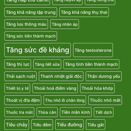
Tăng khả năng tập trung
Tăng khả năng thụ thai
Tăng lưu thông máu
Tăng nhãn áp
Tăng sức bền thành mạch
Tăng sức đề kháng
Tăng testosterone
Tăng thị lực
Tăng tính bền thành mạch
Tăng tiết sữa
Thải sạch ruột
Thanh nhiệt giải độc
Thận dương yếu
Thoái hoá điểm vàng
Thoái hóa khớp
Thiết bị y tế
Thoát vị đĩa đệm
Thuốc nhỏ mắt
Thu nhỏ lỗ chân lông
Tiền mãn kinh
Thuốc tra mắt
Thừa cân
Tiết dịch
Tiêu chảy
Tiểu đường
Tiểu đêm
Tiểu gắt