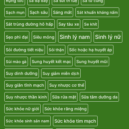
Rụng tóc
Sa dạ dày
Sa sút trí tuệ
Sa tử cung
Sạch sâu
Sáng mắt
Sạch mụn
Sát khuẩn kháng nấm
Sát trùng đường hô hấp
Say tàu xe
Se khít
Sinh lý nam
Sinh lý nữ
Sẹo phì đại
Siêu mỏng
Sỏi đường tiết niệu
Sốc hoặc hạ huyết áp
Sỏi thận
Sung huyết kết mạc
Sung huyết mũi
Sùi mào gà
Suy dinh dưỡng
Suy giảm miễn dịch
Suy giãn tĩnh mạch
Suy nhược cơ thể
Suy nhược thần kinh
Sữa rửa mặt
Sữa tắm dưỡng da
Sức khỏe nữ giới
Sức khỏe răng miệng
Sức khỏe tim mạch
Sức khỏe sinh sản nam