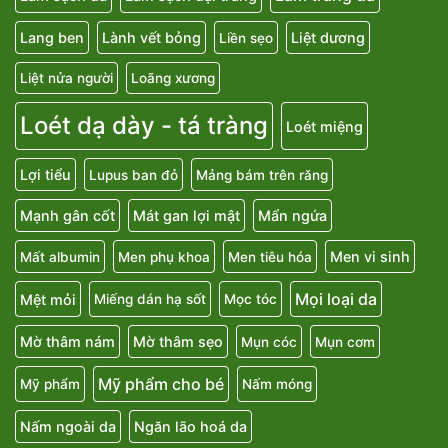
Lang ben
Lành vết bỏng
Liệt dương
Liền sẹo
Liệt nửa người
Loãng xương
Loét dạ dày - tá tràng
Loét miệng
Lợi tiểu
Lupus ban đỏ
Mảng bám trên răng
Mạnh gân cốt
Mát gan lợi mật
Mẩn ngứa
Men vi sinh
Mất albumin
Men phụ khoa
Men tiêu hóa
Mọi loại da
Mệt mỏi
Miếng dán hạ sốt
Mọc tóc
Mờ thâm nám
Mờ thâm sẹo
Mụn cóc
Mụn cơm
Mỹ phẩm cho bé
Mỹ phẩm
Nấm móng
Nấm ngoài da
Ngăn lão hoá da