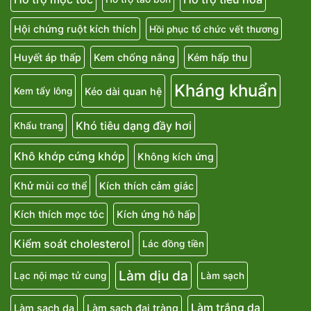
Hội chứng ruột kích thích
Hồi phục tổ chức vết thương
Huyết áp thấp
Kem chống nắng
Kém hấp thu
Kháng khuẩn
Kéo dài quan hệ
Kem tẩy lông
Khó tiêu dạng đầy hơi
Khẩu trang
Khô khớp cứng khớp
Không kích ứng
Khử mùi cơ thể
Kích thích cảm giác
Kích thích mọc tóc
Kích ứng hô hấp
Kiểm soát cholesterol
Lác đồng tiền
Làm dịu da
Lạc nội mạc tử cung
Làm sạch
Làm trắng da
Làm sạch da
Làm sạch đại tràng