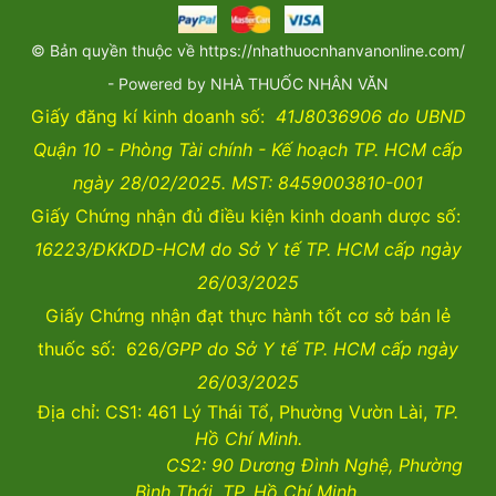
© Bản quyền thuộc về https://nhathuocnhanvanonline.com/
- Powered by NHÀ THUỐC NHÂN VĂN
Giấy đăng kí kinh doanh số:
41J8036906 do UBND
Quận 10 - Phòng Tài chính - Kế hoạch TP. HCM cấp
ngày 28/02/2025. MST: 8459003810-001
Giấy Chứng nhận đủ điều kiện kinh doanh dược số:
16223/ĐKKDD-HCM do Sở Y tế TP. HCM cấp ngày
26/03/2025
Giấy Chứng nhận đạt thực hành tốt cơ sở bán lẻ
thuốc số: 626
/GPP do Sở Y tế TP. HCM cấp ngày
26/03/2025
Địa chỉ: CS1: 461 Lý Thái Tổ, Phường Vườn Lài,
TP.
Hồ Chí Minh.
CS2:
90 Dương Đình Nghệ, Phường
Bình Thới, TP. Hồ Chí Minh.