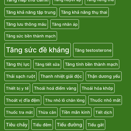
Tăng khả năng tập trung
Tăng khả năng thụ thai
Tăng lưu thông máu
Tăng nhãn áp
Tăng sức bền thành mạch
Tăng sức đề kháng
Tăng testosterone
Tăng thị lực
Tăng tính bền thành mạch
Tăng tiết sữa
Thải sạch ruột
Thanh nhiệt giải độc
Thận dương yếu
Thoái hoá điểm vàng
Thoái hóa khớp
Thiết bị y tế
Thoát vị đĩa đệm
Thuốc nhỏ mắt
Thu nhỏ lỗ chân lông
Tiền mãn kinh
Thuốc tra mắt
Thừa cân
Tiết dịch
Tiêu chảy
Tiểu đường
Tiểu đêm
Tiểu gắt