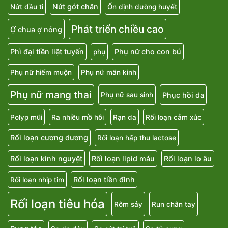
Nứt gót chân
Nứt đầu ti
Ổn định đường huyết
Phát triển chiều cao
Ợ chua ợ nóng
Phì đại tiền liệt tuyến
Phụ nữ cho con bú
phụ
Phụ nữ hiếm muộn
Phụ nữ mãn kinh
Phụ nữ mang thai
Phục hồi da
Phụ nữ sau sinh
Polyp mũi
Ra nhiều mồ hôi
Rạn da
Rối loạn cảm xúc
Rối loạn cương dương
Rối loạn hấp thu lactose
Rối loạn kinh nguyệt
Rối loạn lipid máu
Rối loạn lo âu
Rối loạn tiền đình
Rối loạn nhịp tim
Rối loạn tiêu hóa
Rôm sảy
Run chân tay