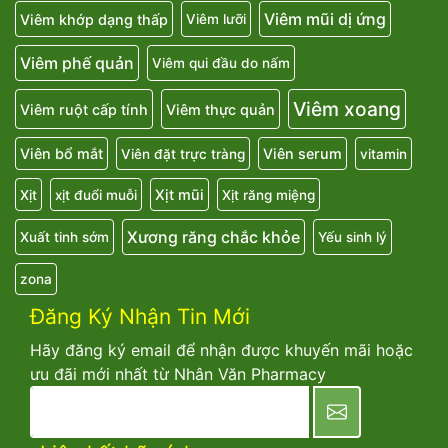
Viêm mũi dị ứng
Viêm khớp dạng thấp
Viêm lưỡi
Viêm phế quản
Viêm qui đầu do nấm
Viêm xoang
Viêm ruột cấp tính
Viêm thực quản
Viên bổ mắt
Viên serum
Viên đặt trực tràng
vitamin
Xịt mũi
Xịt
xịt đuổi muỗi
Xịt răng miệng
Xương răng chắc khỏe
Xuất tinh sớm
Yếu sinh lý
zona
Đăng Ký Nhận Tin Mới
Hãy đăng ký email để nhận được khuyến mãi hoặc
ưu đãi mới nhất từ Nhân Văn Pharmacy
newsletter