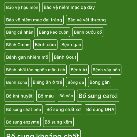
Bảo vệ niêm mạc dạ dày
Bảo vệ hậu môn
Bảo vệ niêm mạc đại tràng
Bảo vệ vết thương
Băng cá nhân
Băng keo cuộn
Bệnh bướu cổ
Bệnh cúm
Bệnh gan
Bệnh Crohn
Bệnh gan nhiễm mỡ
Bệnh Gout
Bệnh trĩ
Bệnh phổi tắc nghẽn mãn tính
Bệnh vảy nến
Biếng ăn ở trẻ
Bong gân
Bệnh zona
Bỏng da
Bổ sung canxi
Bổ khí huyết
Bổ máu
Bổ não
Bổ sung chất xơ
Bổ sung DHA
Bổ sung chất béo
Bổ sung kẽm
Bổ sung enzyme
Bổ sung khoáng chất