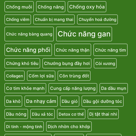
Chống oxy hóa
Chống muỗi
Chống nắng
Chống viêm
Chuẩn bị mang thai
Chuyển hoá đường
Chức năng gan
Chức năng bàng quang
Chức năng phổi
Chức năng thận
Chức năng tim
Chứng khó tiêu
Chướng bụng đầy hơi
Còi xương
Cốm lợi sữa
Côn trùng đốt
Collagen
Cơ tim khỏe mạnh
Cung cấp năng lượng
Da dầu mụn
Da nhạy cảm
Da khô
Dầu gió
Dầu gội dưỡng tóc
Dầu nóng
Dị tật thai nhi
Dầu xả tóc
Detox cơ thể
Dịch nhờn cho khớp
Di tinh - mộng tinh