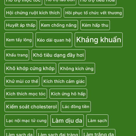
Hội chứng ruột kích thích
Hồi phục tổ chức vết thương
Huyết áp thấp
Kem chống nắng
Kém hấp thu
Kháng khuẩn
Kéo dài quan hệ
Kem tẩy lông
Khó tiêu dạng đầy hơi
Khẩu trang
Khô khớp cứng khớp
Không kích ứng
Khử mùi cơ thể
Kích thích cảm giác
Kích thích mọc tóc
Kích ứng hô hấp
Kiểm soát cholesterol
Lác đồng tiền
Làm dịu da
Lạc nội mạc tử cung
Làm sạch
Làm trắng da
Làm sạch da
Làm sạch đại tràng