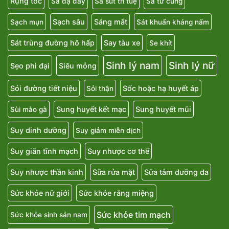
Rụng tóc
Sa dạ dày
Sa sút trí tuệ
Sa tử cung
Sạch sâu
Sáng mắt
Sạch mụn
Sát khuẩn kháng nấm
Sát trùng đường hô hấp
Say tàu xe
Se khít
Sinh lý nam
Sinh lý nữ
Sẹo phì đại
Siêu mỏng
Sỏi đường tiết niệu
Sốc hoặc hạ huyết áp
Sỏi thận
Sung huyết kết mạc
Sung huyết mũi
Sùi mào gà
Suy dinh dưỡng
Suy giảm miễn dịch
Suy giãn tĩnh mạch
Suy nhược cơ thể
Suy nhược thần kinh
Sữa rửa mặt
Sữa tắm dưỡng da
Sức khỏe nữ giới
Sức khỏe răng miệng
Sức khỏe tim mạch
Sức khỏe sinh sản nam