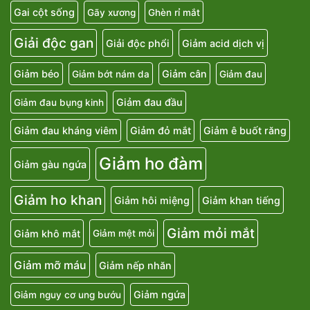
Gai cột sống
Gãy xương
Ghèn rỉ mắt
Giải độc gan
Giải độc phổi
Giảm acid dịch vị
Giảm béo
Giảm cân
Giảm bớt nám da
Giảm đau
Giảm đau đầu
Giảm đau bụng kinh
Giảm đau kháng viêm
Giảm đỏ mắt
Giảm ê buốt răng
Giảm ho đàm
Giảm gàu ngứa
Giảm ho khan
Giảm hôi miệng
Giảm khan tiếng
Giảm mỏi mắt
Giảm khô mắt
Giảm mệt mỏi
Giảm mỡ máu
Giảm nếp nhăn
Giảm ngứa
Giảm nguy cơ ung bướu