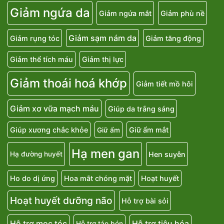
Giảm ngứa da
Giảm ngứa mắt
Giảm phù nề
Giảm sạm nám da
Giảm rụng tóc
Giảm tăng động
Giảm thể tích máu
Giảm thị lực
Giảm thoái hoá khớp
Giảm tiết mồ hôi
Giảm xơ vữa mạch máu
Giúp da trắng sáng
Giúp xương chắc khỏe
Giữ ẩm mắt
Giữ ẩm
Hạ men gan
Hen suyễn
Hạ đường huyết
Ho do dị ứng
Hoa mắt chóng mặt
Hoạt huyết
Hoạt huyết dưỡng não
Hỗ trợ bài sỏi
Hỗ trợ mọc tóc
Hỗ trợ tiêu hóa
Hỗ trợ táo bón