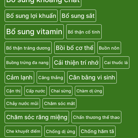
Bổ sung lợi khuẩn
Bổ sung sắt
Bổ sung vitamin
Bổ thận cố tinh
Bồi bổ cơ thể
Bổ thận tráng dương
Buồn nôn
Cải thiện trí nhớ
Buồng trứng đa nang
Cai thuốc lá
Cảm lạnh
Cân bằng vi sinh
Căng thẳng
Cận thị
Cấp nước
Chai sừng
Chàm dị ứng
Chảy nước mũi
Chăm sóc mắt
Chăm sóc răng miệng
Chấn thương thể thao
Chống hăm tã
Chống dị ứng
Che khuyết điểm