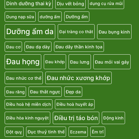
Dinh dưỡng thai kỳ
Dịu vết bỏng
dụng cụ rửa mũi
Dưỡng ẩm
Dung nạp sữa
dưỡng ẩm
Dưỡng ẩm da
Đau bụng kinh
Đại tràng co thắt
Đau dạ dày
Đau dây thần kinh tọa
Đau cơ
Đau họng
Đau lưng
Đau mỏi vai gáy
Đau khớp
Đau nhức xương khớp
Đau nhức cơ thể
Đau thắt ngực
Đẹp da
Đau răng
Điều hoà hệ miễn dịch
Điều hoà huyết áp
Điều trị táo bón
Điều hòa kinh nguyệt
Động kinh
Đục thuỷ tinh thể
Đột quỵ
Eczema
Êm trĩ