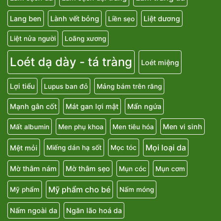
Lang ben
Lành vết bỏng
Liệt dương
Liền sẹo
Liệt nửa người
Loãng xương
Loét dạ dày - tá tràng
Loét miệng
Lợi tiểu
Lupus ban đỏ
Mảng bám trên răng
Mạnh gân cốt
Mát gan lợi mật
Mẩn ngứa
Men vi sinh
Mất albumin
Men phụ khoa
Men tiêu hóa
Mọi loại da
Mệt mỏi
Miếng dán hạ sốt
Mọc tóc
Mờ thâm nám
Mờ thâm sẹo
Mụn cóc
Mụn cơm
Mỹ phẩm cho bé
Mỹ phẩm
Nấm móng
Nấm ngoài da
Ngăn lão hoá da