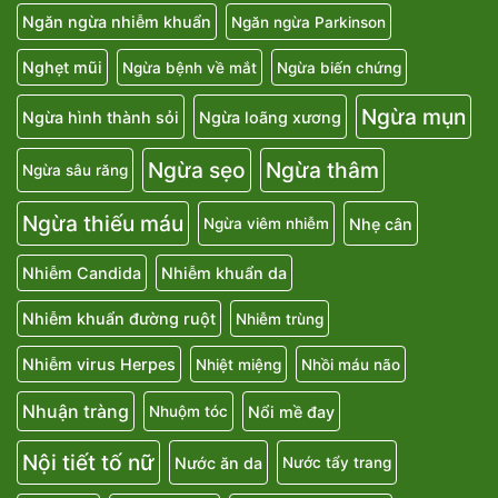
Ngăn ngừa nhiễm khuẩn
Ngăn ngừa Parkinson
Nghẹt mũi
Ngừa bệnh về mắt
Ngừa biến chứng
Ngừa mụn
Ngừa hình thành sỏi
Ngừa loãng xương
Ngừa sẹo
Ngừa thâm
Ngừa sâu răng
Ngừa thiếu máu
Nhẹ cân
Ngừa viêm nhiễm
Nhiễm Candida
Nhiễm khuẩn da
Nhiễm khuẩn đường ruột
Nhiễm trùng
Nhiễm virus Herpes
Nhiệt miệng
Nhồi máu não
Nhuận tràng
Nổi mề đay
Nhuộm tóc
Nội tiết tố nữ
Nước ăn da
Nước tẩy trang