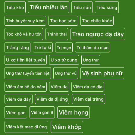
Tiểu nhiều lần
Tiểu khó
Tiểu són
Tiêu sưng
Tóc bạc sớm
Tóc chắc khỏe
Tinh huyết suy kém
Trào ngược dạ dày
Tóc khô và hư tổn
Tránh thai
Trắng răng
Trẻ tự kỉ
Trị mụn
Trị thâm do mụn
U xơ tiền liệt tuyến
U xơ tử cung
Ung thư
Vệ sinh phụ nữ
Ung thư tuyến tiền liệt
Ung thư vú
Viêm da
Viêm âm hộ do nấm
Viêm da cơ địa
Viêm da dị ứng
Viêm đại tràng
Viêm dạ dày
Viêm họng
Viêm gan
Viêm gan B
Viêm khớp
Viêm kết mạc dị ứng