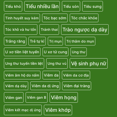
Tiểu nhiều lần
Tiểu khó
Tiểu són
Tiêu sưng
Tóc bạc sớm
Tóc chắc khỏe
Tinh huyết suy kém
Trào ngược dạ dày
Tóc khô và hư tổn
Tránh thai
Trắng răng
Trẻ tự kỉ
Trị mụn
Trị thâm do mụn
U xơ tiền liệt tuyến
U xơ tử cung
Ung thư
Vệ sinh phụ nữ
Ung thư tuyến tiền liệt
Ung thư vú
Viêm da
Viêm âm hộ do nấm
Viêm da cơ địa
Viêm da dị ứng
Viêm đại tràng
Viêm dạ dày
Viêm họng
Viêm gan
Viêm gan B
Viêm khớp
Viêm kết mạc dị ứng