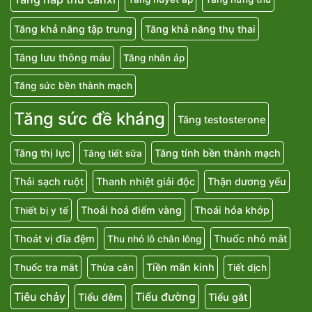
Tăng khả năng tập trung
Tăng khả năng thụ thai
Tăng lưu thông máu
Tăng nhãn áp
Tăng sức bền thành mạch
Tăng sức đề kháng
Tăng testosterone
Tăng thị lực
Tăng tính bền thành mạch
Tăng tiết sữa
Thải sạch ruột
Thanh nhiệt giải độc
Thận dương yếu
Thoái hoá điểm vàng
Thoái hóa khớp
Thiết bị y tế
Thoát vị đĩa đệm
Thuốc nhỏ mắt
Thu nhỏ lỗ chân lông
Tiền mãn kinh
Thuốc tra mắt
Thừa cân
Tiết dịch
Tiêu chảy
Tiểu đường
Tiểu đêm
Tiểu gắt