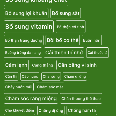
Bổ sung lợi khuẩn
Bổ sung sắt
Bổ sung vitamin
Bổ thận cố tinh
Bồi bổ cơ thể
Bổ thận tráng dương
Buồn nôn
Cải thiện trí nhớ
Buồng trứng đa nang
Cai thuốc lá
Cảm lạnh
Cân bằng vi sinh
Căng thẳng
Cận thị
Cấp nước
Chai sừng
Chàm dị ứng
Chảy nước mũi
Chăm sóc mắt
Chăm sóc răng miệng
Chấn thương thể thao
Chống hăm tã
Chống dị ứng
Che khuyết điểm