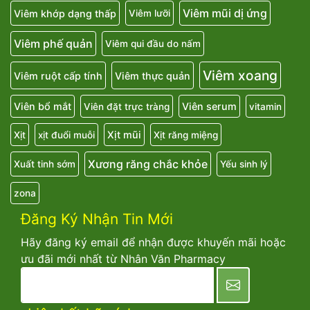
Viêm mũi dị ứng
Viêm khớp dạng thấp
Viêm lưỡi
Viêm phế quản
Viêm qui đầu do nấm
Viêm xoang
Viêm ruột cấp tính
Viêm thực quản
Viên bổ mắt
Viên serum
Viên đặt trực tràng
vitamin
Xịt mũi
Xịt
xịt đuổi muỗi
Xịt răng miệng
Xương răng chắc khỏe
Xuất tinh sớm
Yếu sinh lý
zona
Đăng Ký Nhận Tin Mới
Hãy đăng ký email để nhận được khuyến mãi hoặc
ưu đãi mới nhất từ Nhân Văn Pharmacy
newsletter