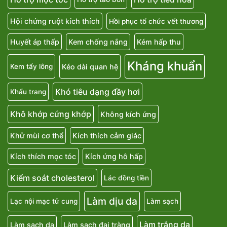
Hội chứng ruột kích thích
Hồi phục tổ chức vết thương
Huyết áp thấp
Kem chống nắng
Kém hấp thu
Kháng khuẩn
Kéo dài quan hệ
Kem tẩy lông
Khó tiêu dạng đầy hơi
Khẩu trang
Khô khớp cứng khớp
Không kích ứng
Khử mùi cơ thể
Kích thích cảm giác
Kích thích mọc tóc
Kích ứng hô hấp
Kiểm soát cholesterol
Lác đồng tiền
Làm dịu da
Lạc nội mạc tử cung
Làm sạch
Làm trắng da
Làm sạch da
Làm sạch đại tràng