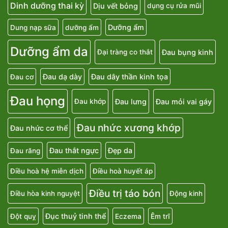
Dinh dưỡng thai kỳ
Dịu vết bỏng
dụng cụ rửa mũi
Dưỡng ẩm
Dung nạp sữa
dưỡng ẩm
Dưỡng ẩm da
Đau bụng kinh
Đại tràng co thắt
Đau dạ dày
Đau dây thần kinh tọa
Đau cơ
Đau họng
Đau lưng
Đau mỏi vai gáy
Đau khớp
Đau nhức xương khớp
Đau nhức cơ thể
Đau thắt ngực
Đẹp da
Đau răng
Điều hoà hệ miễn dịch
Điều hoà huyết áp
Điều trị táo bón
Điều hòa kinh nguyệt
Động kinh
Đục thuỷ tinh thể
Đột quỵ
Eczema
Êm trĩ