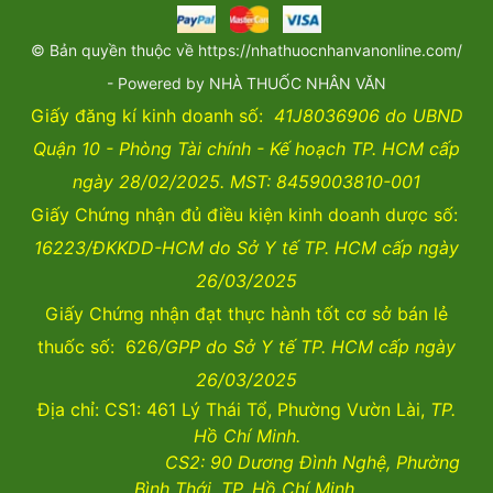
© Bản quyền thuộc về https://nhathuocnhanvanonline.com/
- Powered by NHÀ THUỐC NHÂN VĂN
Giấy đăng kí kinh doanh số:
41J8036906 do UBND
Quận 10 - Phòng Tài chính - Kế hoạch TP. HCM cấp
ngày 28/02/2025. MST: 8459003810-001
Giấy Chứng nhận đủ điều kiện kinh doanh dược số:
16223/ĐKKDD-HCM do Sở Y tế TP. HCM cấp ngày
26/03/2025
Giấy Chứng nhận đạt thực hành tốt cơ sở bán lẻ
thuốc số: 626
/GPP do Sở Y tế TP. HCM cấp ngày
26/03/2025
Địa chỉ: CS1: 461 Lý Thái Tổ, Phường Vườn Lài,
TP.
Hồ Chí Minh.
CS2:
90 Dương Đình Nghệ, Phường
Bình Thới, TP. Hồ Chí Minh.