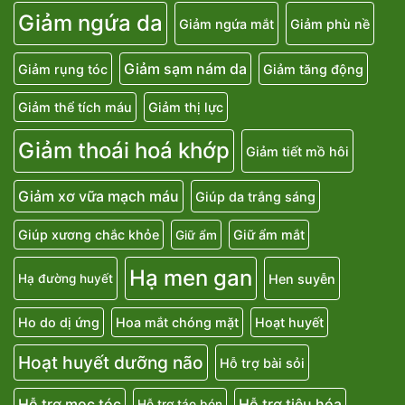
Giảm ngứa da
Giảm ngứa mắt
Giảm phù nề
Giảm sạm nám da
Giảm rụng tóc
Giảm tăng động
Giảm thể tích máu
Giảm thị lực
Giảm thoái hoá khớp
Giảm tiết mồ hôi
Giảm xơ vữa mạch máu
Giúp da trắng sáng
Giúp xương chắc khỏe
Giữ ẩm mắt
Giữ ẩm
Hạ men gan
Hen suyễn
Hạ đường huyết
Ho do dị ứng
Hoa mắt chóng mặt
Hoạt huyết
Hoạt huyết dưỡng não
Hỗ trợ bài sỏi
Hỗ trợ mọc tóc
Hỗ trợ tiêu hóa
Hỗ trợ táo bón