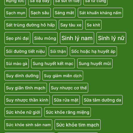
Rụng tóc
Sa dạ dày
Sa sút trí tuệ
Sa tử cung
Sạch sâu
Sáng mắt
Sạch mụn
Sát khuẩn kháng nấm
Sát trùng đường hô hấp
Say tàu xe
Se khít
Sinh lý nam
Sinh lý nữ
Sẹo phì đại
Siêu mỏng
Sỏi đường tiết niệu
Sốc hoặc hạ huyết áp
Sỏi thận
Sung huyết kết mạc
Sung huyết mũi
Sùi mào gà
Suy dinh dưỡng
Suy giảm miễn dịch
Suy giãn tĩnh mạch
Suy nhược cơ thể
Suy nhược thần kinh
Sữa rửa mặt
Sữa tắm dưỡng da
Sức khỏe nữ giới
Sức khỏe răng miệng
Sức khỏe tim mạch
Sức khỏe sinh sản nam