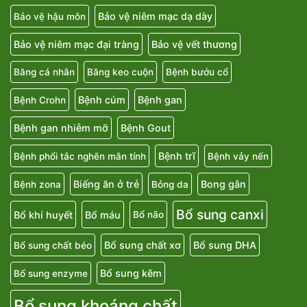
Bảo vệ niêm mạc dạ dày
Bảo vệ hậu môn
Bảo vệ niêm mạc đại tràng
Bảo vệ vết thương
Băng cá nhân
Băng keo cuộn
Bệnh bướu cổ
Bệnh cúm
Bệnh gan
Bệnh Crohn
Bệnh gan nhiễm mỡ
Bệnh Gout
Bệnh trĩ
Bệnh phổi tắc nghẽn mãn tính
Bệnh vảy nến
Biếng ăn ở trẻ
Bong gân
Bệnh zona
Bỏng da
Bổ sung canxi
Bổ khí huyết
Bổ máu
Bổ não
Bổ sung chất xơ
Bổ sung DHA
Bổ sung chất béo
Bổ sung kẽm
Bổ sung enzyme
Bổ sung khoáng chất