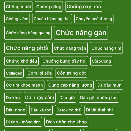
Chống oxy hóa
Chống muỗi
Chống nắng
Chống viêm
Chuẩn bị mang thai
Chuyển hoá đường
Chức năng gan
Chức năng bàng quang
Chức năng phổi
Chức năng thận
Chức năng tim
Chứng khó tiêu
Chướng bụng đầy hơi
Còi xương
Cốm lợi sữa
Côn trùng đốt
Collagen
Cơ tim khỏe mạnh
Cung cấp năng lượng
Da dầu mụn
Da nhạy cảm
Da khô
Dầu gió
Dầu gội dưỡng tóc
Dầu nóng
Dị tật thai nhi
Dầu xả tóc
Detox cơ thể
Dịch nhờn cho khớp
Di tinh - mộng tinh