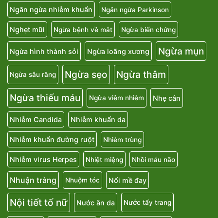
Ngăn ngừa nhiễm khuẩn
Ngăn ngừa Parkinson
Nghẹt mũi
Ngừa bệnh về mắt
Ngừa biến chứng
Ngừa mụn
Ngừa hình thành sỏi
Ngừa loãng xương
Ngừa sẹo
Ngừa thâm
Ngừa sâu răng
Ngừa thiếu máu
Nhẹ cân
Ngừa viêm nhiễm
Nhiễm Candida
Nhiễm khuẩn da
Nhiễm khuẩn đường ruột
Nhiễm trùng
Nhiễm virus Herpes
Nhiệt miệng
Nhồi máu não
Nhuận tràng
Nổi mề đay
Nhuộm tóc
Nội tiết tố nữ
Nước ăn da
Nước tẩy trang