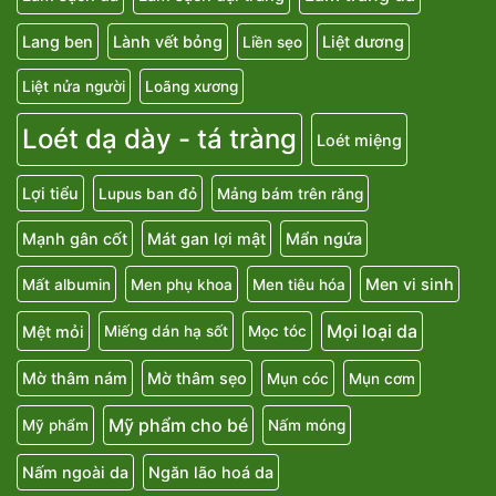
Lang ben
Lành vết bỏng
Liệt dương
Liền sẹo
Liệt nửa người
Loãng xương
Loét dạ dày - tá tràng
Loét miệng
Lợi tiểu
Lupus ban đỏ
Mảng bám trên răng
Mạnh gân cốt
Mát gan lợi mật
Mẩn ngứa
Men vi sinh
Mất albumin
Men phụ khoa
Men tiêu hóa
Mọi loại da
Mệt mỏi
Miếng dán hạ sốt
Mọc tóc
Mờ thâm nám
Mờ thâm sẹo
Mụn cóc
Mụn cơm
Mỹ phẩm cho bé
Mỹ phẩm
Nấm móng
Nấm ngoài da
Ngăn lão hoá da