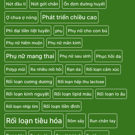
Nứt gót chân
Nứt đầu ti
Ổn định đường huyết
Phát triển chiều cao
Ợ chua ợ nóng
Phì đại tiền liệt tuyến
Phụ nữ cho con bú
phụ
Phụ nữ hiếm muộn
Phụ nữ mãn kinh
Phụ nữ mang thai
Phục hồi da
Phụ nữ sau sinh
Polyp mũi
Ra nhiều mồ hôi
Rạn da
Rối loạn cảm xúc
Rối loạn cương dương
Rối loạn hấp thu lactose
Rối loạn kinh nguyệt
Rối loạn lipid máu
Rối loạn lo âu
Rối loạn tiền đình
Rối loạn nhịp tim
Rối loạn tiêu hóa
Rôm sảy
Run chân tay