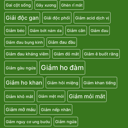
Gai cột sống
Gãy xương
Ghèn rỉ mắt
Giải độc gan
Giải độc phổi
Giảm acid dịch vị
Giảm béo
Giảm cân
Giảm bớt nám da
Giảm đau
Giảm đau đầu
Giảm đau bụng kinh
Giảm đau kháng viêm
Giảm đỏ mắt
Giảm ê buốt răng
Giảm ho đàm
Giảm gàu ngứa
Giảm ho khan
Giảm hôi miệng
Giảm khan tiếng
Giảm mỏi mắt
Giảm khô mắt
Giảm mệt mỏi
Giảm mỡ máu
Giảm nếp nhăn
Giảm ngứa
Giảm nguy cơ ung bướu