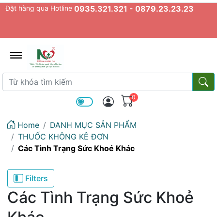
Đặt hàng qua Hotline
0935.321.321 - 0879.23.23.23
admin.configuration.shipping.prov
Từ khóa tìm kiếm
Từ k
0
Home
DANH MỤC SẢN PHẨM
THUỐC KHÔNG KÊ ĐƠN
Các Tình Trạng Sức Khoẻ Khác
Filters
Các Tình Trạng Sức Khoẻ