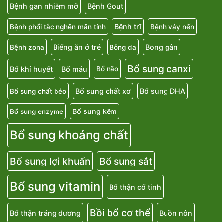
Bệnh gan nhiễm mỡ
Bệnh Gout
Bệnh trĩ
Bệnh phổi tắc nghẽn mãn tính
Bệnh vảy nến
Biếng ăn ở trẻ
Bong gân
Bệnh zona
Bỏng da
Bổ sung canxi
Bổ khí huyết
Bổ máu
Bổ não
Bổ sung chất xơ
Bổ sung DHA
Bổ sung chất béo
Bổ sung kẽm
Bổ sung enzyme
Bổ sung khoáng chất
Bổ sung lợi khuẩn
Bổ sung sắt
Bổ sung vitamin
Bổ thận cố tinh
Bồi bổ cơ thể
Bổ thận tráng dương
Buồn nôn