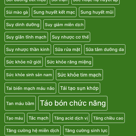
Sung huyết kết mạc
Sung huyết mũi
Sùi mào gà
Suy dinh dưỡng
Suy giảm miễn dịch
Suy giãn tĩnh mạch
Suy nhược cơ thể
Suy nhược thần kinh
Sữa rửa mặt
Sữa tắm dưỡng da
Sức khỏe nữ giới
Sức khỏe răng miệng
Sức khỏe tim mạch
Sức khỏe sinh sản nam
Tái tạo sụn khớp
Tai biến mạch máu não
Táo bón chức năng
Tan máu bầm
Tắc mạch
Tạo máu
Tăng acid dịch vị
Tăng chiều cao
Tăng cường hệ miễn dịch
Tăng cường sinh lực