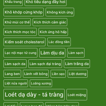
Khó tiêu dạng đầy hơi
Khẩu trang
Khô khớp cứng khớp
Không kích ứng
Khử mùi cơ thể
Kích thích cảm giác
Kích thích mọc tóc
Kích ứng hô hấp
Kiểm soát cholesterol
Lác đồng tiền
Làm dịu da
Lạc nội mạc tử cung
Làm sạch
Làm trắng da
Làm sạch da
Làm sạch đại tràng
Lang ben
Lành vết bỏng
Liệt dương
Liền sẹo
Liệt nửa người
Loãng xương
Loét dạ dày - tá tràng
Loét miệng