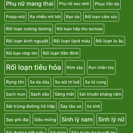
Phụ nữ mang thai
Phục hồi da
Phụ nữ sau sinh
Polyp mũi
Ra nhiều mồ hôi
Rạn da
Rối loạn cảm xúc
Rối loạn cương dương
Rối loạn hấp thu lactose
Rối loạn kinh nguyệt
Rối loạn lipid máu
Rối loạn lo âu
Rối loạn tiền đình
Rối loạn nhịp tim
Rối loạn tiêu hóa
Rôm sảy
Run chân tay
Rụng tóc
Sa dạ dày
Sa sút trí tuệ
Sa tử cung
Sạch sâu
Sáng mắt
Sạch mụn
Sát khuẩn kháng nấm
Sát trùng đường hô hấp
Say tàu xe
Se khít
Sinh lý nam
Sinh lý nữ
Sẹo phì đại
Siêu mỏng
Sỏi đường tiết niệu
Sốc hoặc hạ huyết áp
Sỏi thận