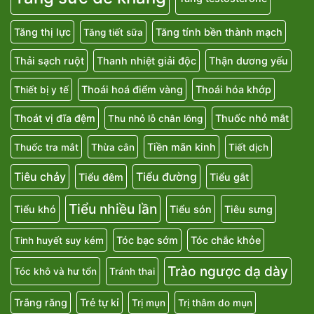
Tăng thị lực
Tăng tính bền thành mạch
Tăng tiết sữa
Thải sạch ruột
Thanh nhiệt giải độc
Thận dương yếu
Thoái hoá điểm vàng
Thoái hóa khớp
Thiết bị y tế
Thoát vị đĩa đệm
Thuốc nhỏ mắt
Thu nhỏ lỗ chân lông
Tiền mãn kinh
Thuốc tra mắt
Thừa cân
Tiết dịch
Tiêu chảy
Tiểu đường
Tiểu đêm
Tiểu gắt
Tiểu nhiều lần
Tiểu khó
Tiểu són
Tiêu sưng
Tóc bạc sớm
Tóc chắc khỏe
Tinh huyết suy kém
Trào ngược dạ dày
Tóc khô và hư tổn
Tránh thai
Trắng răng
Trẻ tự kỉ
Trị mụn
Trị thâm do mụn