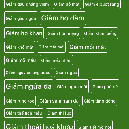
Giảm đau kháng viêm
Giảm đỏ mắt
Giảm ê buốt răng
Giảm ho đàm
Giảm gàu ngứa
Giảm ho khan
Giảm hôi miệng
Giảm khan tiếng
Giảm mỏi mắt
Giảm khô mắt
Giảm mệt mỏi
Giảm mỡ máu
Giảm nếp nhăn
Giảm ngứa
Giảm nguy cơ ung bướu
Giảm ngứa da
Giảm ngứa mắt
Giảm phù nề
Giảm sạm nám da
Giảm rụng tóc
Giảm tăng động
Giảm thể tích máu
Giảm thị lực
Giảm thoái hoá khớp
Giảm tiết mồ hôi