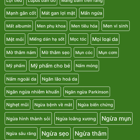
Lợi tiểu
Lupus ban đỏ
Mảng bám trên răng
Mạnh gân cốt
Mát gan lợi mật
Mẩn ngứa
Men vi sinh
Mất albumin
Men phụ khoa
Men tiêu hóa
Mọi loại da
Mệt mỏi
Miếng dán hạ sốt
Mọc tóc
Mờ thâm nám
Mờ thâm sẹo
Mụn cóc
Mụn cơm
Mỹ phẩm cho bé
Mỹ phẩm
Nấm móng
Nấm ngoài da
Ngăn lão hoá da
Ngăn ngừa nhiễm khuẩn
Ngăn ngừa Parkinson
Nghẹt mũi
Ngừa bệnh về mắt
Ngừa biến chứng
Ngừa mụn
Ngừa hình thành sỏi
Ngừa loãng xương
Ngừa sẹo
Ngừa thâm
Ngừa sâu răng