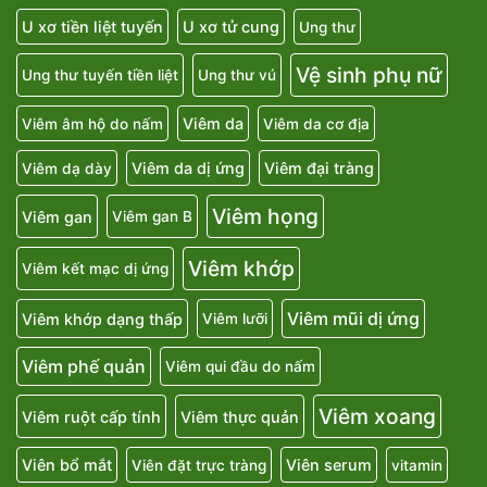
U xơ tiền liệt tuyến
U xơ tử cung
Ung thư
Vệ sinh phụ nữ
Ung thư tuyến tiền liệt
Ung thư vú
Viêm da
Viêm âm hộ do nấm
Viêm da cơ địa
Viêm da dị ứng
Viêm đại tràng
Viêm dạ dày
Viêm họng
Viêm gan
Viêm gan B
Viêm khớp
Viêm kết mạc dị ứng
Viêm mũi dị ứng
Viêm khớp dạng thấp
Viêm lưỡi
Viêm phế quản
Viêm qui đầu do nấm
Viêm xoang
Viêm ruột cấp tính
Viêm thực quản
Viên bổ mắt
Viên serum
Viên đặt trực tràng
vitamin