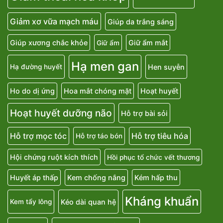
Giảm xơ vữa mạch máu
Giúp da trắng sáng
Giúp xương chắc khỏe
Giữ ẩm mắt
Giữ ẩm
Hạ men gan
Hen suyễn
Hạ đường huyết
Ho do dị ứng
Hoa mắt chóng mặt
Hoạt huyết
Hoạt huyết dưỡng não
Hỗ trợ bài sỏi
Hỗ trợ mọc tóc
Hỗ trợ tiêu hóa
Hỗ trợ táo bón
Hội chứng ruột kích thích
Hồi phục tổ chức vết thương
Huyết áp thấp
Kem chống nắng
Kém hấp thu
Kháng khuẩn
Kéo dài quan hệ
Kem tẩy lông