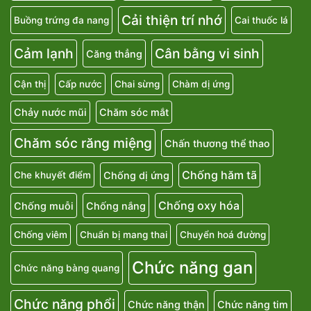
Cải thiện trí nhớ
Buồng trứng đa nang
Cai thuốc lá
Cảm lạnh
Cân bằng vi sinh
Căng thẳng
Cận thị
Cấp nước
Chai sừng
Chàm dị ứng
Chảy nước mũi
Chăm sóc mắt
Chăm sóc răng miệng
Chấn thương thể thao
Chống hăm tã
Chống dị ứng
Che khuyết điểm
Chống oxy hóa
Chống muỗi
Chống nắng
Chống viêm
Chuẩn bị mang thai
Chuyển hoá đường
Chức năng gan
Chức năng bàng quang
Chức năng phổi
Chức năng thận
Chức năng tim