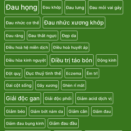
Đau họng
Đau lưng
Đau mỏi vai gáy
Đau khớp
Đau nhức xương khớp
Đau nhức cơ thể
Đau thắt ngực
Đẹp da
Đau răng
Điều hoà hệ miễn dịch
Điều hoà huyết áp
Điều trị táo bón
Điều hòa kinh nguyệt
Động kinh
Đục thuỷ tinh thể
Đột quỵ
Eczema
Êm trĩ
Gai cột sống
Gãy xương
Ghèn rỉ mắt
Giải độc gan
Giải độc phổi
Giảm acid dịch vị
Giảm béo
Giảm cân
Giảm bớt nám da
Giảm đau
Giảm đau đầu
Giảm đau bụng kinh