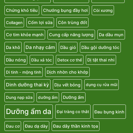
Chứng khó tiêu
Chướng bụng đầy hơi
Còi xương
Cốm lợi sữa
Côn trùng đốt
Collagen
Cơ tim khỏe mạnh
Cung cấp năng lượng
Da dầu mụn
Da nhạy cảm
Da khô
Dầu gió
Dầu gội dưỡng tóc
Dầu nóng
Dị tật thai nhi
Dầu xả tóc
Detox cơ thể
Dịch nhờn cho khớp
Di tinh - mộng tinh
Dinh dưỡng thai kỳ
Dịu vết bỏng
dụng cụ rửa mũi
Dưỡng ẩm
Dung nạp sữa
dưỡng ẩm
Dưỡng ẩm da
Đau bụng kinh
Đại tràng co thắt
Đau dạ dày
Đau dây thần kinh tọa
Đau cơ