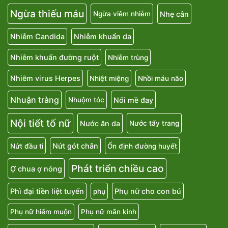
Ngừa thiếu máu
Nhẹ cân
Ngừa viêm nhiễm
Nhiễm Candida
Nhiễm khuẩn da
Nhiễm khuẩn đường ruột
Nhiễm trùng
Nhiễm virus Herpes
Nhiệt miệng
Nhồi máu não
Nhuận tràng
Nổi mề đay
Nhuộm tóc
Nội tiết tố nữ
Nước ăn da
Nước tẩy trang
Nứt gót chân
Nứt đầu ti
Ổn định đường huyết
Phát triển chiều cao
Ợ chua ợ nóng
Phì đại tiền liệt tuyến
Phụ nữ cho con bú
phụ
Phụ nữ hiếm muộn
Phụ nữ mãn kinh