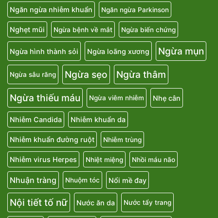
Ngăn ngừa nhiễm khuẩn
Ngăn ngừa Parkinson
Nghẹt mũi
Ngừa bệnh về mắt
Ngừa biến chứng
Ngừa mụn
Ngừa hình thành sỏi
Ngừa loãng xương
Ngừa sẹo
Ngừa thâm
Ngừa sâu răng
Ngừa thiếu máu
Nhẹ cân
Ngừa viêm nhiễm
Nhiễm Candida
Nhiễm khuẩn da
Nhiễm khuẩn đường ruột
Nhiễm trùng
Nhiễm virus Herpes
Nhiệt miệng
Nhồi máu não
Nhuận tràng
Nổi mề đay
Nhuộm tóc
Nội tiết tố nữ
Nước ăn da
Nước tẩy trang