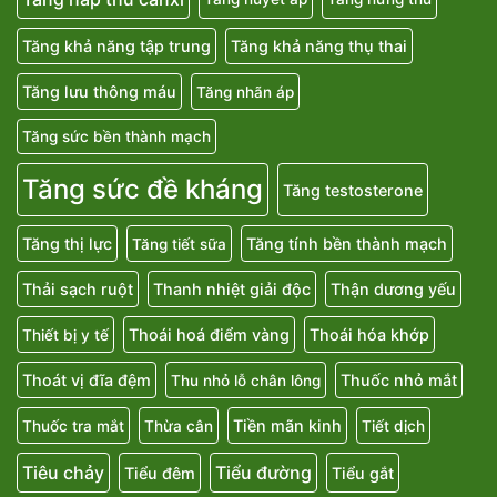
Tăng khả năng tập trung
Tăng khả năng thụ thai
Tăng lưu thông máu
Tăng nhãn áp
Tăng sức bền thành mạch
Tăng sức đề kháng
Tăng testosterone
Tăng thị lực
Tăng tính bền thành mạch
Tăng tiết sữa
Thải sạch ruột
Thanh nhiệt giải độc
Thận dương yếu
Thoái hoá điểm vàng
Thoái hóa khớp
Thiết bị y tế
Thoát vị đĩa đệm
Thuốc nhỏ mắt
Thu nhỏ lỗ chân lông
Tiền mãn kinh
Thuốc tra mắt
Thừa cân
Tiết dịch
Tiêu chảy
Tiểu đường
Tiểu đêm
Tiểu gắt