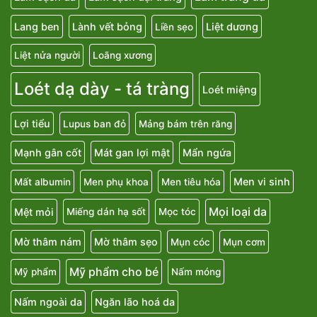
Lang ben
Lành vết bỏng
Liệt dương
Liền sẹo
Liệt nửa người
Loãng xương
Loét dạ dày - tá tràng
Loét miệng
Lợi tiểu
Lupus ban đỏ
Mảng bám trên răng
Mạnh gân cốt
Mát gan lợi mật
Mẩn ngứa
Men vi sinh
Mất albumin
Men phụ khoa
Men tiêu hóa
Mọi loại da
Mệt mỏi
Miếng dán hạ sốt
Mọc tóc
Mờ thâm nám
Mờ thâm sẹo
Mụn cóc
Mụn cơm
Mỹ phẩm cho bé
Mỹ phẩm
Nấm móng
Nấm ngoài da
Ngăn lão hoá da