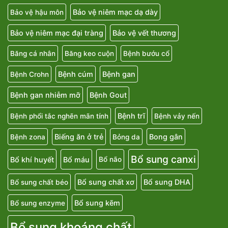
Bảo vệ niêm mạc dạ dày
Bảo vệ hậu môn
Bảo vệ niêm mạc đại tràng
Bảo vệ vết thương
Băng cá nhân
Băng keo cuộn
Bệnh bướu cổ
Bệnh cúm
Bệnh gan
Bệnh Crohn
Bệnh gan nhiễm mỡ
Bệnh Gout
Bệnh trĩ
Bệnh phổi tắc nghẽn mãn tính
Bệnh vảy nến
Biếng ăn ở trẻ
Bong gân
Bệnh zona
Bỏng da
Bổ sung canxi
Bổ khí huyết
Bổ máu
Bổ não
Bổ sung chất xơ
Bổ sung DHA
Bổ sung chất béo
Bổ sung kẽm
Bổ sung enzyme
Bổ sung khoáng chất