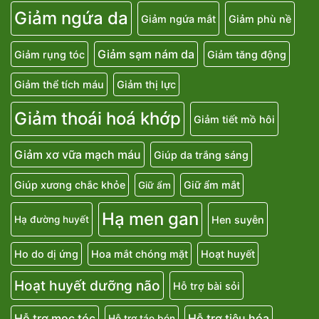
Giảm ngứa da
Giảm ngứa mắt
Giảm phù nề
Giảm sạm nám da
Giảm rụng tóc
Giảm tăng động
Giảm thể tích máu
Giảm thị lực
Giảm thoái hoá khớp
Giảm tiết mồ hôi
Giảm xơ vữa mạch máu
Giúp da trắng sáng
Giúp xương chắc khỏe
Giữ ẩm mắt
Giữ ẩm
Hạ men gan
Hen suyễn
Hạ đường huyết
Ho do dị ứng
Hoa mắt chóng mặt
Hoạt huyết
Hoạt huyết dưỡng não
Hỗ trợ bài sỏi
Hỗ trợ mọc tóc
Hỗ trợ tiêu hóa
Hỗ trợ táo bón