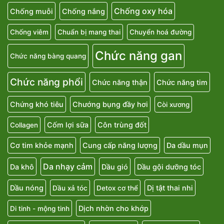
Chống oxy hóa
Chống muỗi
Chống nắng
Chống viêm
Chuẩn bị mang thai
Chuyển hoá đường
Chức năng gan
Chức năng bàng quang
Chức năng phổi
Chức năng thận
Chức năng tim
Chứng khó tiêu
Chướng bụng đầy hơi
Còi xương
Cốm lợi sữa
Côn trùng đốt
Collagen
Cơ tim khỏe mạnh
Cung cấp năng lượng
Da dầu mụn
Da nhạy cảm
Da khô
Dầu gió
Dầu gội dưỡng tóc
Dầu nóng
Dị tật thai nhi
Dầu xả tóc
Detox cơ thể
Dịch nhờn cho khớp
Di tinh - mộng tinh