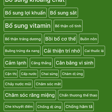
Bổ sung lợi khuẩn
Bổ sung sắt
Bổ sung vitamin
Bổ thận cố tinh
Bồi bổ cơ thể
Bổ thận tráng dương
Buồn nôn
Cải thiện trí nhớ
Buồng trứng đa nang
Cai thuốc lá
Cảm lạnh
Cân bằng vi sinh
Căng thẳng
Cận thị
Cấp nước
Chai sừng
Chàm dị ứng
Chảy nước mũi
Chăm sóc mắt
Chăm sóc răng miệng
Chấn thương thể thao
Chống hăm tã
Chống dị ứng
Che khuyết điểm