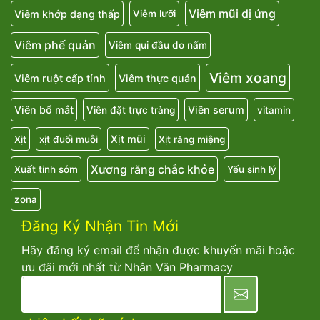
Viêm mũi dị ứng
Viêm khớp dạng thấp
Viêm lưỡi
Viêm phế quản
Viêm qui đầu do nấm
Viêm xoang
Viêm ruột cấp tính
Viêm thực quản
Viên bổ mắt
Viên serum
Viên đặt trực tràng
vitamin
Xịt mũi
Xịt
xịt đuổi muỗi
Xịt răng miệng
Xương răng chắc khỏe
Xuất tinh sớm
Yếu sinh lý
zona
Đăng Ký Nhận Tin Mới
Hãy đăng ký email để nhận được khuyến mãi hoặc
ưu đãi mới nhất từ Nhân Văn Pharmacy
newsletter