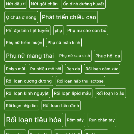
Nứt gót chân
Nứt đầu ti
Ổn định đường huyết
Phát triển chiều cao
Ợ chua ợ nóng
Phì đại tiền liệt tuyến
Phụ nữ cho con bú
phụ
Phụ nữ hiếm muộn
Phụ nữ mãn kinh
Phụ nữ mang thai
Phục hồi da
Phụ nữ sau sinh
Polyp mũi
Ra nhiều mồ hôi
Rạn da
Rối loạn cảm xúc
Rối loạn cương dương
Rối loạn hấp thu lactose
Rối loạn kinh nguyệt
Rối loạn lipid máu
Rối loạn lo âu
Rối loạn tiền đình
Rối loạn nhịp tim
Rối loạn tiêu hóa
Rôm sảy
Run chân tay