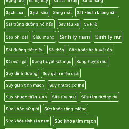
Rụng tóc
Sa dạ dày
Sa sút trí tuệ
Sa tử cung
Sạch sâu
Sáng mắt
Sạch mụn
Sát khuẩn kháng nấm
Sát trùng đường hô hấp
Say tàu xe
Se khít
Sinh lý nam
Sinh lý nữ
Sẹo phì đại
Siêu mỏng
Sỏi đường tiết niệu
Sốc hoặc hạ huyết áp
Sỏi thận
Sung huyết kết mạc
Sung huyết mũi
Sùi mào gà
Suy dinh dưỡng
Suy giảm miễn dịch
Suy giãn tĩnh mạch
Suy nhược cơ thể
Suy nhược thần kinh
Sữa rửa mặt
Sữa tắm dưỡng da
Sức khỏe nữ giới
Sức khỏe răng miệng
Sức khỏe tim mạch
Sức khỏe sinh sản nam