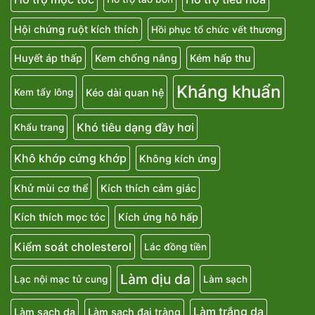
Hội chứng ruột kích thích
Hồi phục tổ chức vết thương
Huyết áp thấp
Kem chống nắng
Kém hấp thu
Kháng khuẩn
Kéo dài quan hệ
Kem tẩy lông
Khó tiêu dạng đầy hơi
Khẩu trang
Khô khớp cứng khớp
Không kích ứng
Khử mùi cơ thể
Kích thích cảm giác
Kích thích mọc tóc
Kích ứng hô hấp
Kiểm soát cholesterol
Lác đồng tiền
Làm dịu da
Lạc nội mạc tử cung
Làm sạch
Làm trắng da
Làm sạch da
Làm sạch đại tràng