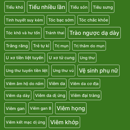
Tiểu nhiều lần
Tiểu khó
Tiểu són
Tiêu sưng
Tóc bạc sớm
Tóc chắc khỏe
Tinh huyết suy kém
Trào ngược dạ dày
Tóc khô và hư tổn
Tránh thai
Trắng răng
Trẻ tự kỉ
Trị mụn
Trị thâm do mụn
U xơ tiền liệt tuyến
U xơ tử cung
Ung thư
Vệ sinh phụ nữ
Ung thư tuyến tiền liệt
Ung thư vú
Viêm da
Viêm âm hộ do nấm
Viêm da cơ địa
Viêm da dị ứng
Viêm đại tràng
Viêm dạ dày
Viêm họng
Viêm gan
Viêm gan B
Viêm khớp
Viêm kết mạc dị ứng