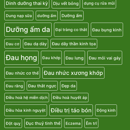
Dinh dưỡng thai kỳ
Dịu vết bỏng
dụng cụ rửa mũi
Dưỡng ẩm
Dung nạp sữa
dưỡng ẩm
Dưỡng ẩm da
Đau bụng kinh
Đại tràng co thắt
Đau dạ dày
Đau dây thần kinh tọa
Đau cơ
Đau họng
Đau lưng
Đau mỏi vai gáy
Đau khớp
Đau nhức xương khớp
Đau nhức cơ thể
Đau thắt ngực
Đẹp da
Đau răng
Điều hoà hệ miễn dịch
Điều hoà huyết áp
Điều trị táo bón
Điều hòa kinh nguyệt
Động kinh
Đục thuỷ tinh thể
Đột quỵ
Eczema
Êm trĩ