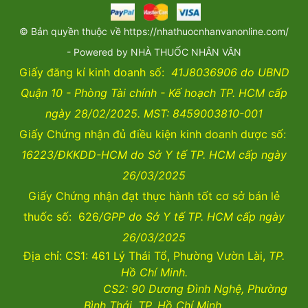
© Bản quyền thuộc về https://nhathuocnhanvanonline.com/
- Powered by NHÀ THUỐC NHÂN VĂN
Giấy đăng kí kinh doanh số:
41J8036906 do UBND
Quận 10 - Phòng Tài chính - Kế hoạch TP. HCM cấp
ngày 28/02/2025. MST: 8459003810-001
Giấy Chứng nhận đủ điều kiện kinh doanh dược số:
16223/ĐKKDD-HCM do Sở Y tế TP. HCM cấp ngày
26/03/2025
Giấy Chứng nhận đạt thực hành tốt cơ sở bán lẻ
thuốc số: 626
/GPP do Sở Y tế TP. HCM cấp ngày
26/03/2025
Địa chỉ: CS1: 461 Lý Thái Tổ, Phường Vườn Lài,
TP.
Hồ Chí Minh.
CS2:
90 Dương Đình Nghệ, Phường
Bình Thới, TP. Hồ Chí Minh.