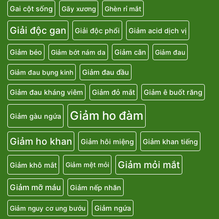
Gai cột sống
Gãy xương
Ghèn rỉ mắt
Giải độc gan
Giải độc phổi
Giảm acid dịch vị
Giảm béo
Giảm cân
Giảm bớt nám da
Giảm đau
Giảm đau đầu
Giảm đau bụng kinh
Giảm đau kháng viêm
Giảm đỏ mắt
Giảm ê buốt răng
Giảm ho đàm
Giảm gàu ngứa
Giảm ho khan
Giảm hôi miệng
Giảm khan tiếng
Giảm mỏi mắt
Giảm khô mắt
Giảm mệt mỏi
Giảm mỡ máu
Giảm nếp nhăn
Giảm ngứa
Giảm nguy cơ ung bướu