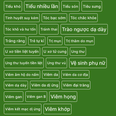
Tiểu nhiều lần
Tiểu khó
Tiểu són
Tiêu sưng
Tóc bạc sớm
Tóc chắc khỏe
Tinh huyết suy kém
Trào ngược dạ dày
Tóc khô và hư tổn
Tránh thai
Trắng răng
Trẻ tự kỉ
Trị mụn
Trị thâm do mụn
U xơ tiền liệt tuyến
U xơ tử cung
Ung thư
Vệ sinh phụ nữ
Ung thư tuyến tiền liệt
Ung thư vú
Viêm da
Viêm âm hộ do nấm
Viêm da cơ địa
Viêm da dị ứng
Viêm đại tràng
Viêm dạ dày
Viêm họng
Viêm gan
Viêm gan B
Viêm khớp
Viêm kết mạc dị ứng