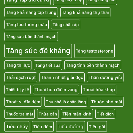
Tăng khả năng tập trung
Tăng khả năng thụ thai
Tăng lưu thông máu
Tăng nhãn áp
Tăng sức bền thành mạch
Tăng sức đề kháng
Tăng testosterone
Tăng thị lực
Tăng tính bền thành mạch
Tăng tiết sữa
Thải sạch ruột
Thanh nhiệt giải độc
Thận dương yếu
Thoái hoá điểm vàng
Thoái hóa khớp
Thiết bị y tế
Thoát vị đĩa đệm
Thuốc nhỏ mắt
Thu nhỏ lỗ chân lông
Tiền mãn kinh
Thuốc tra mắt
Thừa cân
Tiết dịch
Tiêu chảy
Tiểu đường
Tiểu đêm
Tiểu gắt