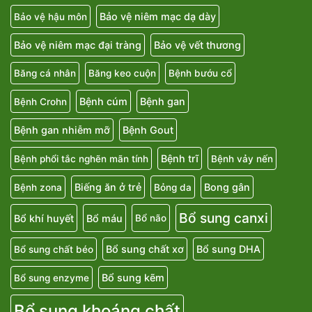
Bảo vệ niêm mạc dạ dày
Bảo vệ hậu môn
Bảo vệ niêm mạc đại tràng
Bảo vệ vết thương
Băng cá nhân
Băng keo cuộn
Bệnh bướu cổ
Bệnh cúm
Bệnh gan
Bệnh Crohn
Bệnh gan nhiễm mỡ
Bệnh Gout
Bệnh trĩ
Bệnh phổi tắc nghẽn mãn tính
Bệnh vảy nến
Biếng ăn ở trẻ
Bong gân
Bệnh zona
Bỏng da
Bổ sung canxi
Bổ khí huyết
Bổ máu
Bổ não
Bổ sung chất xơ
Bổ sung DHA
Bổ sung chất béo
Bổ sung kẽm
Bổ sung enzyme
Bổ sung khoáng chất