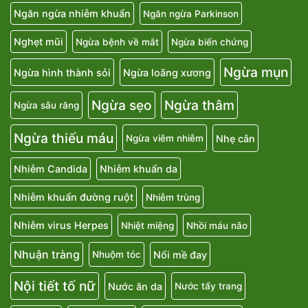
Ngăn ngừa nhiễm khuẩn
Ngăn ngừa Parkinson
Nghẹt mũi
Ngừa bệnh về mắt
Ngừa biến chứng
Ngừa mụn
Ngừa hình thành sỏi
Ngừa loãng xương
Ngừa sẹo
Ngừa thâm
Ngừa sâu răng
Ngừa thiếu máu
Nhẹ cân
Ngừa viêm nhiễm
Nhiễm Candida
Nhiễm khuẩn da
Nhiễm khuẩn đường ruột
Nhiễm trùng
Nhiễm virus Herpes
Nhiệt miệng
Nhồi máu não
Nhuận tràng
Nổi mề đay
Nhuộm tóc
Nội tiết tố nữ
Nước ăn da
Nước tẩy trang