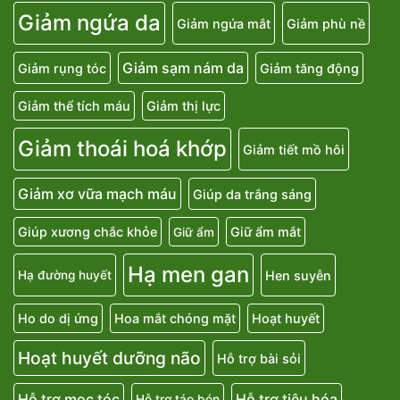
Giảm ngứa da
Giảm ngứa mắt
Giảm phù nề
Giảm sạm nám da
Giảm rụng tóc
Giảm tăng động
Giảm thể tích máu
Giảm thị lực
Giảm thoái hoá khớp
Giảm tiết mồ hôi
Giảm xơ vữa mạch máu
Giúp da trắng sáng
Giúp xương chắc khỏe
Giữ ẩm mắt
Giữ ẩm
Hạ men gan
Hen suyễn
Hạ đường huyết
Ho do dị ứng
Hoa mắt chóng mặt
Hoạt huyết
Hoạt huyết dưỡng não
Hỗ trợ bài sỏi
Hỗ trợ mọc tóc
Hỗ trợ tiêu hóa
Hỗ trợ táo bón