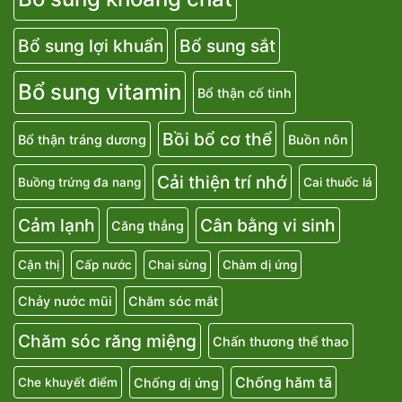
Bổ sung lợi khuẩn
Bổ sung sắt
Bổ sung vitamin
Bổ thận cố tinh
Bồi bổ cơ thể
Bổ thận tráng dương
Buồn nôn
Cải thiện trí nhớ
Buồng trứng đa nang
Cai thuốc lá
Cảm lạnh
Cân bằng vi sinh
Căng thẳng
Cận thị
Cấp nước
Chai sừng
Chàm dị ứng
Chảy nước mũi
Chăm sóc mắt
Chăm sóc răng miệng
Chấn thương thể thao
Chống hăm tã
Chống dị ứng
Che khuyết điểm