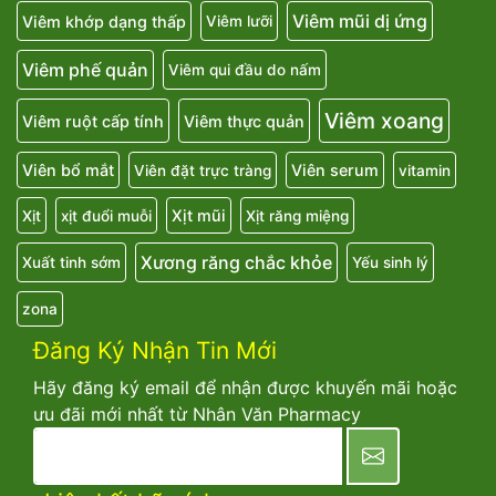
Viêm mũi dị ứng
Viêm khớp dạng thấp
Viêm lưỡi
Viêm phế quản
Viêm qui đầu do nấm
Viêm xoang
Viêm ruột cấp tính
Viêm thực quản
Viên bổ mắt
Viên serum
Viên đặt trực tràng
vitamin
Xịt mũi
Xịt
xịt đuổi muỗi
Xịt răng miệng
Xương răng chắc khỏe
Xuất tinh sớm
Yếu sinh lý
zona
Đăng Ký Nhận Tin Mới
Hãy đăng ký email để nhận được khuyến mãi hoặc
ưu đãi mới nhất từ Nhân Văn Pharmacy
newsletter