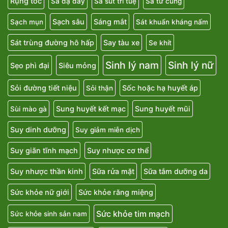
Rụng tóc
Sa dạ dày
Sa sút trí tuệ
Sa tử cung
Sạch sâu
Sáng mắt
Sạch mụn
Sát khuẩn kháng nấm
Sát trùng đường hô hấp
Say tàu xe
Se khít
Sinh lý nam
Sinh lý nữ
Sẹo phì đại
Siêu mỏng
Sỏi đường tiết niệu
Sốc hoặc hạ huyết áp
Sỏi thận
Sung huyết kết mạc
Sung huyết mũi
Sùi mào gà
Suy dinh dưỡng
Suy giảm miễn dịch
Suy giãn tĩnh mạch
Suy nhược cơ thể
Suy nhược thần kinh
Sữa rửa mặt
Sữa tắm dưỡng da
Sức khỏe nữ giới
Sức khỏe răng miệng
Sức khỏe tim mạch
Sức khỏe sinh sản nam