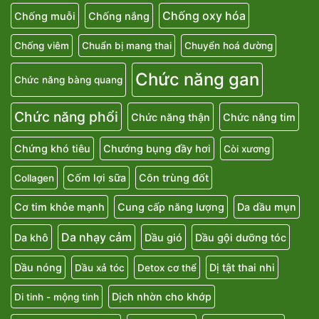
Chống oxy hóa
Chống muỗi
Chống nắng
Chống viêm
Chuẩn bị mang thai
Chuyển hoá đường
Chức năng gan
Chức năng bàng quang
Chức năng phổi
Chức năng thận
Chức năng tim
Chứng khó tiêu
Chướng bụng đầy hơi
Còi xương
Cốm lợi sữa
Côn trùng đốt
Collagen
Cơ tim khỏe mạnh
Cung cấp năng lượng
Da dầu mụn
Da nhạy cảm
Da khô
Dầu gió
Dầu gội dưỡng tóc
Dầu nóng
Dị tật thai nhi
Dầu xả tóc
Detox cơ thể
Dịch nhờn cho khớp
Di tinh - mộng tinh