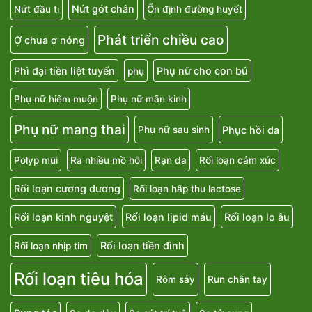
Nứt gót chân
Nứt đầu ti
Ổn định đường huyết
Phát triển chiều cao
Ợ chua ợ nóng
Phì đại tiền liệt tuyến
Phụ nữ cho con bú
phụ
Phụ nữ hiếm muộn
Phụ nữ mãn kinh
Phụ nữ mang thai
Phục hồi da
Phụ nữ sau sinh
Polyp mũi
Ra nhiều mồ hôi
Rạn da
Rối loạn cảm xúc
Rối loạn cương dương
Rối loạn hấp thu lactose
Rối loạn kinh nguyệt
Rối loạn lipid máu
Rối loạn lo âu
Rối loạn tiền đình
Rối loạn nhịp tim
Rối loạn tiêu hóa
Rôm sảy
Run chân tay