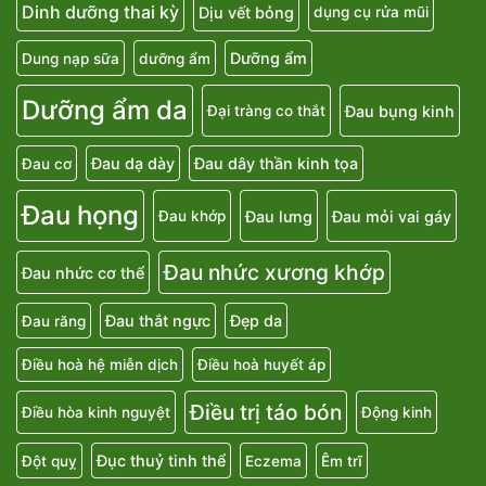
Dinh dưỡng thai kỳ
Dịu vết bỏng
dụng cụ rửa mũi
Dưỡng ẩm
Dung nạp sữa
dưỡng ẩm
Dưỡng ẩm da
Đau bụng kinh
Đại tràng co thắt
Đau dạ dày
Đau dây thần kinh tọa
Đau cơ
Đau họng
Đau lưng
Đau mỏi vai gáy
Đau khớp
Đau nhức xương khớp
Đau nhức cơ thể
Đau thắt ngực
Đẹp da
Đau răng
Điều hoà hệ miễn dịch
Điều hoà huyết áp
Điều trị táo bón
Điều hòa kinh nguyệt
Động kinh
Đục thuỷ tinh thể
Đột quỵ
Eczema
Êm trĩ