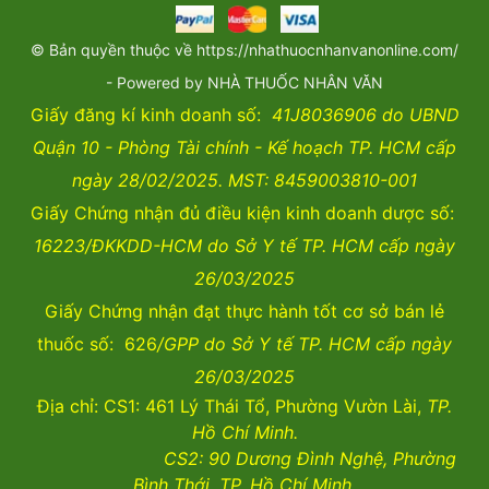
© Bản quyền thuộc về https://nhathuocnhanvanonline.com/
- Powered by NHÀ THUỐC NHÂN VĂN
Giấy đăng kí kinh doanh số:
41J8036906 do UBND
Quận 10 - Phòng Tài chính - Kế hoạch TP. HCM cấp
ngày 28/02/2025. MST: 8459003810-001
Giấy Chứng nhận đủ điều kiện kinh doanh dược số:
16223/ĐKKDD-HCM do Sở Y tế TP. HCM cấp ngày
26/03/2025
Giấy Chứng nhận đạt thực hành tốt cơ sở bán lẻ
thuốc số: 626
/GPP do Sở Y tế TP. HCM cấp ngày
26/03/2025
Địa chỉ: CS1: 461 Lý Thái Tổ, Phường Vườn Lài,
TP.
Hồ Chí Minh.
CS2:
90 Dương Đình Nghệ, Phường
Bình Thới, TP. Hồ Chí Minh.