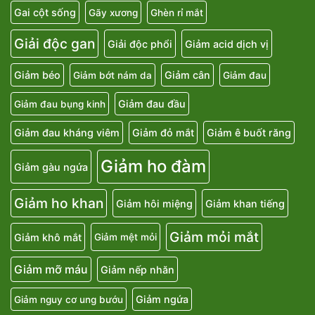
Gai cột sống
Gãy xương
Ghèn rỉ mắt
Giải độc gan
Giải độc phổi
Giảm acid dịch vị
Giảm béo
Giảm cân
Giảm bớt nám da
Giảm đau
Giảm đau đầu
Giảm đau bụng kinh
Giảm đau kháng viêm
Giảm đỏ mắt
Giảm ê buốt răng
Giảm ho đàm
Giảm gàu ngứa
Giảm ho khan
Giảm hôi miệng
Giảm khan tiếng
Giảm mỏi mắt
Giảm khô mắt
Giảm mệt mỏi
Giảm mỡ máu
Giảm nếp nhăn
Giảm ngứa
Giảm nguy cơ ung bướu