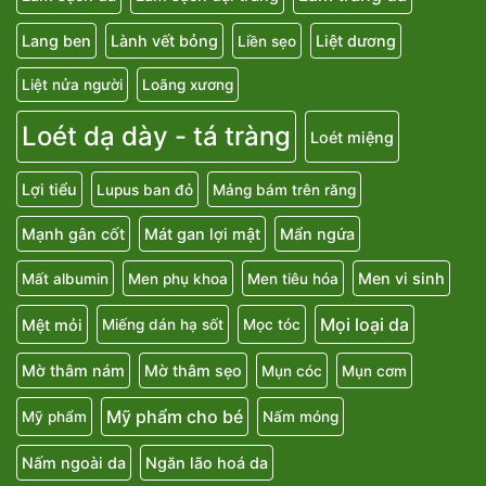
Lang ben
Lành vết bỏng
Liệt dương
Liền sẹo
Liệt nửa người
Loãng xương
Loét dạ dày - tá tràng
Loét miệng
Lợi tiểu
Lupus ban đỏ
Mảng bám trên răng
Mạnh gân cốt
Mát gan lợi mật
Mẩn ngứa
Men vi sinh
Mất albumin
Men phụ khoa
Men tiêu hóa
Mọi loại da
Mệt mỏi
Miếng dán hạ sốt
Mọc tóc
Mờ thâm nám
Mờ thâm sẹo
Mụn cóc
Mụn cơm
Mỹ phẩm cho bé
Mỹ phẩm
Nấm móng
Nấm ngoài da
Ngăn lão hoá da