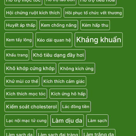
Hội chứng ruột kích thích
Hồi phục tổ chức vết thương
Huyết áp thấp
Kem chống nắng
Kém hấp thu
Kháng khuẩn
Kéo dài quan hệ
Kem tẩy lông
Khó tiêu dạng đầy hơi
Khẩu trang
Khô khớp cứng khớp
Không kích ứng
Khử mùi cơ thể
Kích thích cảm giác
Kích thích mọc tóc
Kích ứng hô hấp
Kiểm soát cholesterol
Lác đồng tiền
Làm dịu da
Lạc nội mạc tử cung
Làm sạch
Làm trắng da
Làm sạch da
Làm sạch đại tràng