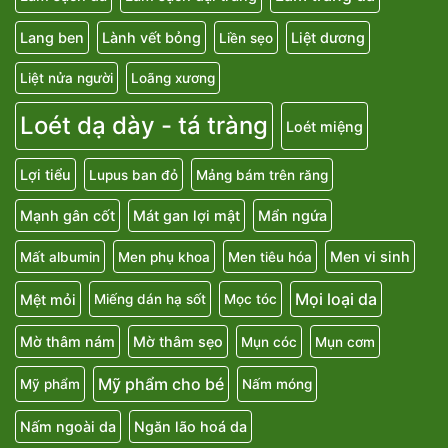
Lang ben
Lành vết bỏng
Liệt dương
Liền sẹo
Liệt nửa người
Loãng xương
Loét dạ dày - tá tràng
Loét miệng
Lợi tiểu
Lupus ban đỏ
Mảng bám trên răng
Mạnh gân cốt
Mát gan lợi mật
Mẩn ngứa
Men vi sinh
Mất albumin
Men phụ khoa
Men tiêu hóa
Mọi loại da
Mệt mỏi
Miếng dán hạ sốt
Mọc tóc
Mờ thâm nám
Mờ thâm sẹo
Mụn cóc
Mụn cơm
Mỹ phẩm cho bé
Mỹ phẩm
Nấm móng
Nấm ngoài da
Ngăn lão hoá da