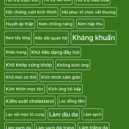
Hội chứng ruột kích thích
Hồi phục tổ chức vết thương
Huyết áp thấp
Kem chống nắng
Kém hấp thu
Kháng khuẩn
Kéo dài quan hệ
Kem tẩy lông
Khó tiêu dạng đầy hơi
Khẩu trang
Khô khớp cứng khớp
Không kích ứng
Khử mùi cơ thể
Kích thích cảm giác
Kích thích mọc tóc
Kích ứng hô hấp
Kiểm soát cholesterol
Lác đồng tiền
Làm dịu da
Lạc nội mạc tử cung
Làm sạch
Làm trắng da
Làm sạch da
Làm sạch đại tràng