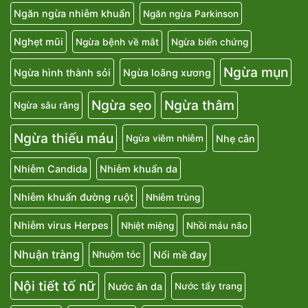
Ngăn ngừa nhiễm khuẩn
Ngăn ngừa Parkinson
Nghẹt mũi
Ngừa bệnh về mắt
Ngừa biến chứng
Ngừa mụn
Ngừa hình thành sỏi
Ngừa loãng xương
Ngừa sẹo
Ngừa thâm
Ngừa sâu răng
Ngừa thiếu máu
Nhẹ cân
Ngừa viêm nhiễm
Nhiễm Candida
Nhiễm khuẩn da
Nhiễm khuẩn đường ruột
Nhiễm trùng
Nhiễm virus Herpes
Nhiệt miệng
Nhồi máu não
Nhuận tràng
Nổi mề đay
Nhuộm tóc
Nội tiết tố nữ
Nước ăn da
Nước tẩy trang