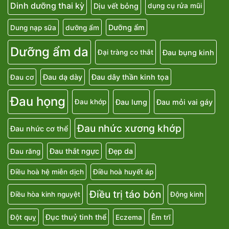
Dinh dưỡng thai kỳ
Dịu vết bỏng
dụng cụ rửa mũi
Dưỡng ẩm
Dung nạp sữa
dưỡng ẩm
Dưỡng ẩm da
Đau bụng kinh
Đại tràng co thắt
Đau dạ dày
Đau dây thần kinh tọa
Đau cơ
Đau họng
Đau lưng
Đau mỏi vai gáy
Đau khớp
Đau nhức xương khớp
Đau nhức cơ thể
Đau thắt ngực
Đẹp da
Đau răng
Điều hoà hệ miễn dịch
Điều hoà huyết áp
Điều trị táo bón
Điều hòa kinh nguyệt
Động kinh
Đục thuỷ tinh thể
Đột quỵ
Eczema
Êm trĩ