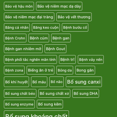
Bảo vệ niêm mạc dạ dày
Bảo vệ hậu môn
Bảo vệ niêm mạc đại tràng
Bảo vệ vết thương
Băng cá nhân
Băng keo cuộn
Bệnh bướu cổ
Bệnh cúm
Bệnh gan
Bệnh Crohn
Bệnh gan nhiễm mỡ
Bệnh Gout
Bệnh trĩ
Bệnh phổi tắc nghẽn mãn tính
Bệnh vảy nến
Biếng ăn ở trẻ
Bong gân
Bệnh zona
Bỏng da
Bổ sung canxi
Bổ khí huyết
Bổ máu
Bổ não
Bổ sung chất xơ
Bổ sung DHA
Bổ sung chất béo
Bổ sung kẽm
Bổ sung enzyme
Bổ sung khoáng chất