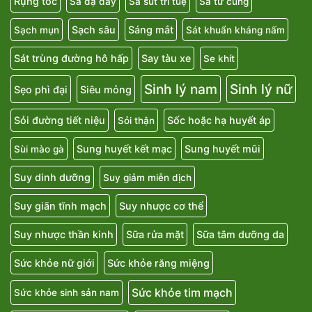
Rụng tóc
Sa dạ dày
Sa sút trí tuệ
Sa tử cung
Sạch sâu
Sáng mắt
Sạch mụn
Sát khuẩn kháng nấm
Sát trùng đường hô hấp
Say tàu xe
Se khít
Sinh lý nam
Sinh lý nữ
Sẹo phì đại
Siêu mỏng
Sỏi đường tiết niệu
Sốc hoặc hạ huyết áp
Sỏi thận
Sung huyết kết mạc
Sung huyết mũi
Sùi mào gà
Suy dinh dưỡng
Suy giảm miễn dịch
Suy giãn tĩnh mạch
Suy nhược cơ thể
Suy nhược thần kinh
Sữa rửa mặt
Sữa tắm dưỡng da
Sức khỏe nữ giới
Sức khỏe răng miệng
Sức khỏe tim mạch
Sức khỏe sinh sản nam