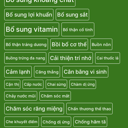
Bổ sung lợi khuẩn
Bổ sung sắt
Bổ sung vitamin
Bổ thận cố tinh
Bồi bổ cơ thể
Bổ thận tráng dương
Buồn nôn
Cải thiện trí nhớ
Buồng trứng đa nang
Cai thuốc lá
Cảm lạnh
Cân bằng vi sinh
Căng thẳng
Cận thị
Cấp nước
Chai sừng
Chàm dị ứng
Chảy nước mũi
Chăm sóc mắt
Chăm sóc răng miệng
Chấn thương thể thao
Chống hăm tã
Chống dị ứng
Che khuyết điểm