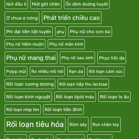
Nứt gót chân
Nứt đầu ti
Ổn định đường huyết
Phát triển chiều cao
Ợ chua ợ nóng
Phì đại tiền liệt tuyến
Phụ nữ cho con bú
phụ
Phụ nữ hiếm muộn
Phụ nữ mãn kinh
Phụ nữ mang thai
Phục hồi da
Phụ nữ sau sinh
Polyp mũi
Ra nhiều mồ hôi
Rạn da
Rối loạn cảm xúc
Rối loạn cương dương
Rối loạn hấp thu lactose
Rối loạn kinh nguyệt
Rối loạn lipid máu
Rối loạn lo âu
Rối loạn tiền đình
Rối loạn nhịp tim
Rối loạn tiêu hóa
Rôm sảy
Run chân tay