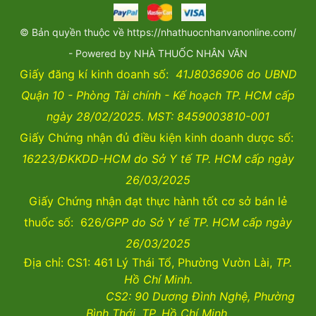
© Bản quyền thuộc về https://nhathuocnhanvanonline.com/
- Powered by NHÀ THUỐC NHÂN VĂN
Giấy đăng kí kinh doanh số:
41J8036906 do UBND
Quận 10 - Phòng Tài chính - Kế hoạch TP. HCM cấp
ngày 28/02/2025. MST: 8459003810-001
Giấy Chứng nhận đủ điều kiện kinh doanh dược số:
16223/ĐKKDD-HCM do Sở Y tế TP. HCM cấp ngày
26/03/2025
Giấy Chứng nhận đạt thực hành tốt cơ sở bán lẻ
thuốc số: 626
/GPP do Sở Y tế TP. HCM cấp ngày
26/03/2025
Địa chỉ: CS1: 461 Lý Thái Tổ, Phường Vườn Lài,
TP.
Hồ Chí Minh.
CS2:
90 Dương Đình Nghệ, Phường
Bình Thới, TP. Hồ Chí Minh.