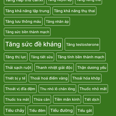
Tăng khả năng tập trung
Tăng khả năng thụ thai
Tăng lưu thông máu
Tăng nhãn áp
Tăng sức bền thành mạch
Tăng sức đề kháng
Tăng testosterone
Tăng thị lực
Tăng tính bền thành mạch
Tăng tiết sữa
Thải sạch ruột
Thanh nhiệt giải độc
Thận dương yếu
Thoái hoá điểm vàng
Thoái hóa khớp
Thiết bị y tế
Thoát vị đĩa đệm
Thuốc nhỏ mắt
Thu nhỏ lỗ chân lông
Tiền mãn kinh
Thuốc tra mắt
Thừa cân
Tiết dịch
Tiêu chảy
Tiểu đường
Tiểu đêm
Tiểu gắt