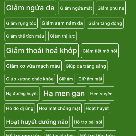
Giảm ngứa da
Giảm ngứa mắt
Giảm phù nề
Giảm sạm nám da
Giảm rụng tóc
Giảm tăng động
Giảm thể tích máu
Giảm thị lực
Giảm thoái hoá khớp
Giảm tiết mồ hôi
Giảm xơ vữa mạch máu
Giúp da trắng sáng
Giúp xương chắc khỏe
Giữ ẩm mắt
Giữ ẩm
Hạ men gan
Hen suyễn
Hạ đường huyết
Ho do dị ứng
Hoa mắt chóng mặt
Hoạt huyết
Hoạt huyết dưỡng não
Hỗ trợ bài sỏi
Hỗ trợ mọc tóc
Hỗ trợ tiêu hóa
Hỗ trợ táo bón