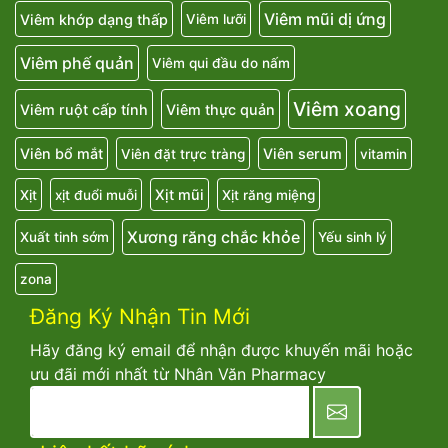
Viêm mũi dị ứng
Viêm khớp dạng thấp
Viêm lưỡi
Viêm phế quản
Viêm qui đầu do nấm
Viêm xoang
Viêm ruột cấp tính
Viêm thực quản
Viên bổ mắt
Viên serum
Viên đặt trực tràng
vitamin
Xịt mũi
Xịt
xịt đuổi muỗi
Xịt răng miệng
Xương răng chắc khỏe
Xuất tinh sớm
Yếu sinh lý
zona
Đăng Ký Nhận Tin Mới
Hãy đăng ký email để nhận được khuyến mãi hoặc
ưu đãi mới nhất từ Nhân Văn Pharmacy
newsletter