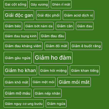
Gai cột sống
Gãy xương
Ghèn rỉ mắt
Giải độc gan
Giải độc phổi
Giảm acid dịch vị
Giảm béo
Giảm cân
Giảm bớt nám da
Giảm đau
Giảm đau đầu
Giảm đau bụng kinh
Giảm đau kháng viêm
Giảm đỏ mắt
Giảm ê buốt răng
Giảm ho đàm
Giảm gàu ngứa
Giảm ho khan
Giảm hôi miệng
Giảm khan tiếng
Giảm mỏi mắt
Giảm khô mắt
Giảm mệt mỏi
Giảm mỡ máu
Giảm nếp nhăn
Giảm ngứa
Giảm nguy cơ ung bướu