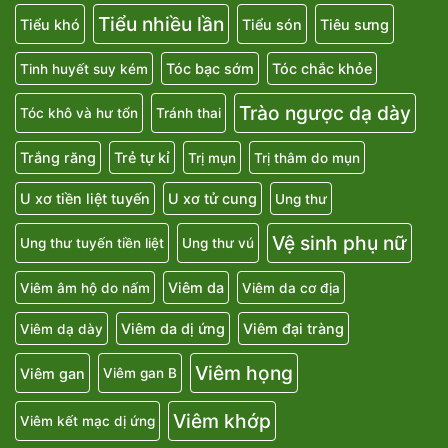
Tiểu nhiều lần
Tiểu khó
Tiểu són
Tiêu sưng
Tóc bạc sớm
Tóc chắc khỏe
Tinh huyết suy kém
Trào ngược dạ dày
Tóc khô và hư tổn
Tránh thai
Trắng răng
Trẻ tự kỉ
Trị mụn
Trị thâm do mụn
U xơ tiền liệt tuyến
U xơ tử cung
Ung thư
Vệ sinh phụ nữ
Ung thư tuyến tiền liệt
Ung thư vú
Viêm da
Viêm âm hộ do nấm
Viêm da cơ địa
Viêm da dị ứng
Viêm đại tràng
Viêm dạ dày
Viêm họng
Viêm gan
Viêm gan B
Viêm khớp
Viêm kết mạc dị ứng