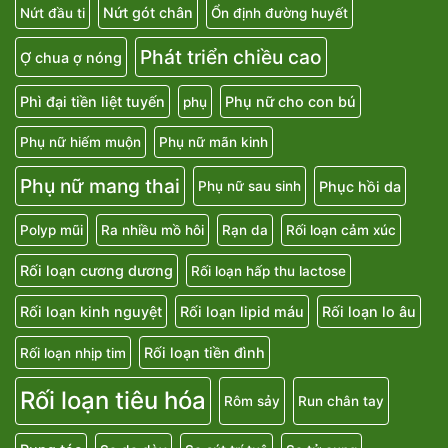
Nứt gót chân
Nứt đầu ti
Ổn định đường huyết
Phát triển chiều cao
Ợ chua ợ nóng
Phì đại tiền liệt tuyến
Phụ nữ cho con bú
phụ
Phụ nữ hiếm muộn
Phụ nữ mãn kinh
Phụ nữ mang thai
Phục hồi da
Phụ nữ sau sinh
Polyp mũi
Ra nhiều mồ hôi
Rạn da
Rối loạn cảm xúc
Rối loạn cương dương
Rối loạn hấp thu lactose
Rối loạn kinh nguyệt
Rối loạn lipid máu
Rối loạn lo âu
Rối loạn tiền đình
Rối loạn nhịp tim
Rối loạn tiêu hóa
Rôm sảy
Run chân tay