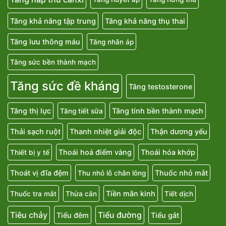
Tăng khả năng tập trung
Tăng khả năng thụ thai
Tăng lưu thông máu
Tăng nhãn áp
Tăng sức bền thành mạch
Tăng sức đề kháng
Tăng testosterone
Tăng thị lực
Tăng tính bền thành mạch
Tăng tiết sữa
Thải sạch ruột
Thanh nhiệt giải độc
Thận dương yếu
Thoái hoá điểm vàng
Thoái hóa khớp
Thiết bị y tế
Thoát vị đĩa đệm
Thuốc nhỏ mắt
Thu nhỏ lỗ chân lông
Tiền mãn kinh
Thuốc tra mắt
Thừa cân
Tiết dịch
Tiêu chảy
Tiểu đường
Tiểu đêm
Tiểu gắt