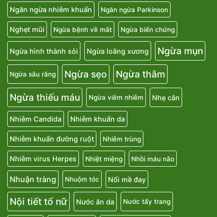
Ngăn ngừa nhiễm khuẩn
Ngăn ngừa Parkinson
Nghẹt mũi
Ngừa bệnh về mắt
Ngừa biến chứng
Ngừa mụn
Ngừa hình thành sỏi
Ngừa loãng xương
Ngừa sẹo
Ngừa thâm
Ngừa sâu răng
Ngừa thiếu máu
Nhẹ cân
Ngừa viêm nhiễm
Nhiễm Candida
Nhiễm khuẩn da
Nhiễm khuẩn đường ruột
Nhiễm trùng
Nhiễm virus Herpes
Nhiệt miệng
Nhồi máu não
Nhuận tràng
Nổi mề đay
Nhuộm tóc
Nội tiết tố nữ
Nước ăn da
Nước tẩy trang