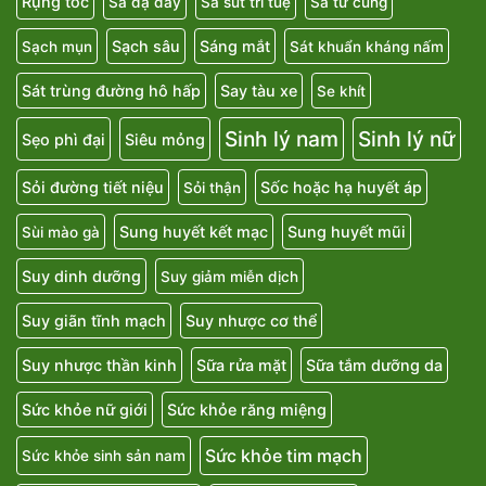
Rụng tóc
Sa dạ dày
Sa sút trí tuệ
Sa tử cung
Sạch sâu
Sáng mắt
Sạch mụn
Sát khuẩn kháng nấm
Sát trùng đường hô hấp
Say tàu xe
Se khít
Sinh lý nam
Sinh lý nữ
Sẹo phì đại
Siêu mỏng
Sỏi đường tiết niệu
Sốc hoặc hạ huyết áp
Sỏi thận
Sung huyết kết mạc
Sung huyết mũi
Sùi mào gà
Suy dinh dưỡng
Suy giảm miễn dịch
Suy giãn tĩnh mạch
Suy nhược cơ thể
Suy nhược thần kinh
Sữa rửa mặt
Sữa tắm dưỡng da
Sức khỏe nữ giới
Sức khỏe răng miệng
Sức khỏe tim mạch
Sức khỏe sinh sản nam