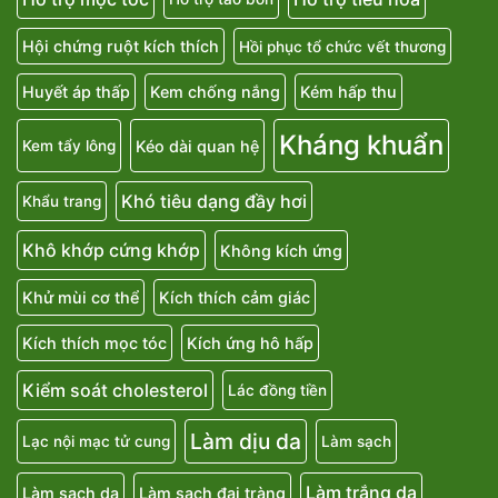
Hội chứng ruột kích thích
Hồi phục tổ chức vết thương
Huyết áp thấp
Kem chống nắng
Kém hấp thu
Kháng khuẩn
Kéo dài quan hệ
Kem tẩy lông
Khó tiêu dạng đầy hơi
Khẩu trang
Khô khớp cứng khớp
Không kích ứng
Khử mùi cơ thể
Kích thích cảm giác
Kích thích mọc tóc
Kích ứng hô hấp
Kiểm soát cholesterol
Lác đồng tiền
Làm dịu da
Lạc nội mạc tử cung
Làm sạch
Làm trắng da
Làm sạch da
Làm sạch đại tràng