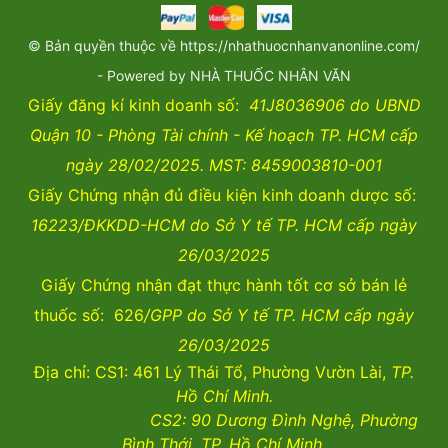
© Bản quyền thuộc về https://nhathuocnhanvanonline.com/
- Powered by NHÀ THUỐC NHÂN VĂN
Giấy đăng kí kinh doanh số:
41J8036906 do UBND
Quận 10 - Phòng Tài chính - Kế hoạch TP. HCM cấp
ngày 28/02/2025. MST: 8459003810-001
Giấy Chứng nhận đủ điều kiện kinh doanh dược số:
16223/ĐKKDD-HCM do Sở Y tế TP. HCM cấp ngày
26/03/2025
Giấy Chứng nhận đạt thực hành tốt cơ sở bán lẻ
thuốc số: 626
/GPP do Sở Y tế TP. HCM cấp ngày
26/03/2025
Địa chỉ: CS1: 461 Lý Thái Tổ, Phường Vườn Lài,
TP.
Hồ Chí Minh.
CS2:
90 Dương Đình Nghệ, Phường
Bình Thới, TP. Hồ Chí Minh.