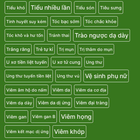
Tiểu nhiều lần
Tiểu khó
Tiểu són
Tiêu sưng
Tóc bạc sớm
Tóc chắc khỏe
Tinh huyết suy kém
Trào ngược dạ dày
Tóc khô và hư tổn
Tránh thai
Trắng răng
Trẻ tự kỉ
Trị mụn
Trị thâm do mụn
U xơ tiền liệt tuyến
U xơ tử cung
Ung thư
Vệ sinh phụ nữ
Ung thư tuyến tiền liệt
Ung thư vú
Viêm da
Viêm âm hộ do nấm
Viêm da cơ địa
Viêm da dị ứng
Viêm đại tràng
Viêm dạ dày
Viêm họng
Viêm gan
Viêm gan B
Viêm khớp
Viêm kết mạc dị ứng