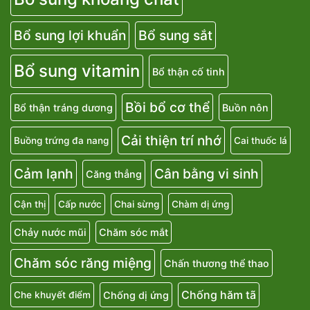
Bổ sung lợi khuẩn
Bổ sung sắt
Bổ sung vitamin
Bổ thận cố tinh
Bồi bổ cơ thể
Bổ thận tráng dương
Buồn nôn
Cải thiện trí nhớ
Buồng trứng đa nang
Cai thuốc lá
Cảm lạnh
Cân bằng vi sinh
Căng thẳng
Cận thị
Cấp nước
Chai sừng
Chàm dị ứng
Chảy nước mũi
Chăm sóc mắt
Chăm sóc răng miệng
Chấn thương thể thao
Chống hăm tã
Chống dị ứng
Che khuyết điểm