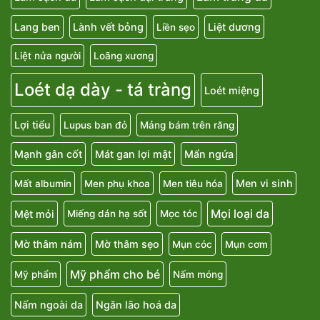
Lang ben
Lành vết bỏng
Liệt dương
Liền sẹo
Liệt nửa người
Loãng xương
Loét dạ dày - tá tràng
Loét miệng
Lợi tiểu
Lupus ban đỏ
Mảng bám trên răng
Mạnh gân cốt
Mát gan lợi mật
Mẩn ngứa
Men vi sinh
Mất albumin
Men phụ khoa
Men tiêu hóa
Mọi loại da
Mệt mỏi
Miếng dán hạ sốt
Mọc tóc
Mờ thâm nám
Mờ thâm sẹo
Mụn cóc
Mụn cơm
Mỹ phẩm cho bé
Mỹ phẩm
Nấm móng
Nấm ngoài da
Ngăn lão hoá da