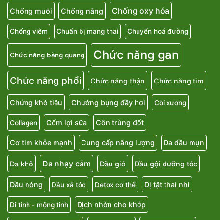
Chống oxy hóa
Chống muỗi
Chống nắng
Chống viêm
Chuẩn bị mang thai
Chuyển hoá đường
Chức năng gan
Chức năng bàng quang
Chức năng phổi
Chức năng thận
Chức năng tim
Chứng khó tiêu
Chướng bụng đầy hơi
Còi xương
Cốm lợi sữa
Côn trùng đốt
Collagen
Cơ tim khỏe mạnh
Cung cấp năng lượng
Da dầu mụn
Da nhạy cảm
Da khô
Dầu gió
Dầu gội dưỡng tóc
Dầu nóng
Dị tật thai nhi
Dầu xả tóc
Detox cơ thể
Dịch nhờn cho khớp
Di tinh - mộng tinh