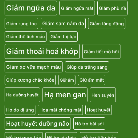
Giảm ngứa da
Giảm ngứa mắt
Giảm phù nề
Giảm sạm nám da
Giảm rụng tóc
Giảm tăng động
Giảm thể tích máu
Giảm thị lực
Giảm thoái hoá khớp
Giảm tiết mồ hôi
Giảm xơ vữa mạch máu
Giúp da trắng sáng
Giúp xương chắc khỏe
Giữ ẩm mắt
Giữ ẩm
Hạ men gan
Hen suyễn
Hạ đường huyết
Ho do dị ứng
Hoa mắt chóng mặt
Hoạt huyết
Hoạt huyết dưỡng não
Hỗ trợ bài sỏi
Hỗ trợ mọc tóc
Hỗ trợ tiêu hóa
Hỗ trợ táo bón