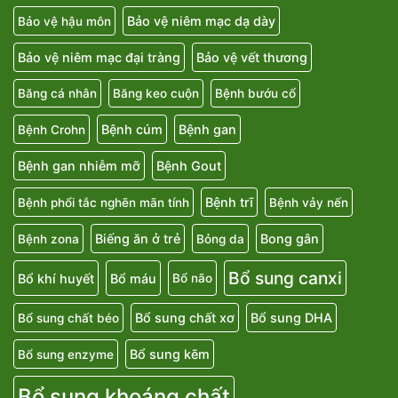
Bảo vệ niêm mạc dạ dày
Bảo vệ hậu môn
Bảo vệ niêm mạc đại tràng
Bảo vệ vết thương
Băng cá nhân
Băng keo cuộn
Bệnh bướu cổ
Bệnh cúm
Bệnh gan
Bệnh Crohn
Bệnh gan nhiễm mỡ
Bệnh Gout
Bệnh trĩ
Bệnh phổi tắc nghẽn mãn tính
Bệnh vảy nến
Biếng ăn ở trẻ
Bong gân
Bệnh zona
Bỏng da
Bổ sung canxi
Bổ khí huyết
Bổ máu
Bổ não
Bổ sung chất xơ
Bổ sung DHA
Bổ sung chất béo
Bổ sung kẽm
Bổ sung enzyme
Bổ sung khoáng chất