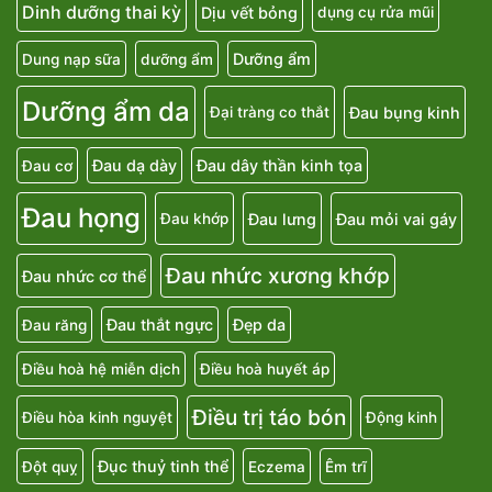
Dinh dưỡng thai kỳ
Dịu vết bỏng
dụng cụ rửa mũi
Dưỡng ẩm
Dung nạp sữa
dưỡng ẩm
Dưỡng ẩm da
Đau bụng kinh
Đại tràng co thắt
Đau dạ dày
Đau dây thần kinh tọa
Đau cơ
Đau họng
Đau lưng
Đau mỏi vai gáy
Đau khớp
Đau nhức xương khớp
Đau nhức cơ thể
Đau thắt ngực
Đẹp da
Đau răng
Điều hoà hệ miễn dịch
Điều hoà huyết áp
Điều trị táo bón
Điều hòa kinh nguyệt
Động kinh
Đục thuỷ tinh thể
Đột quỵ
Eczema
Êm trĩ