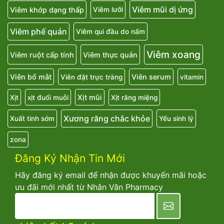
Viêm mũi dị ứng
Viêm khớp dạng thấp
Viêm lưỡi
Viêm phế quản
Viêm qui đầu do nấm
Viêm xoang
Viêm ruột cấp tính
Viêm thực quản
Viên bổ mắt
Viên serum
Viên đặt trực tràng
vitamin
Xịt mũi
Xịt
xịt đuổi muỗi
Xịt răng miệng
Xương răng chắc khỏe
Xuất tinh sớm
Yếu sinh lý
zona
Đăng Ký Nhận Tin Mới
Hãy đăng ký email để nhận được khuyến mãi hoặc
ưu đãi mới nhất từ Nhân Văn Pharmacy
newsletter