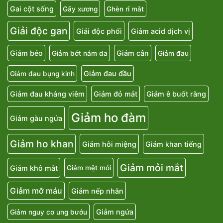
Gai cột sống
Gãy xương
Ghèn rỉ mắt
Giải độc gan
Giải độc phổi
Giảm acid dịch vị
Giảm béo
Giảm cân
Giảm bớt nám da
Giảm đau
Giảm đau đầu
Giảm đau bụng kinh
Giảm đau kháng viêm
Giảm đỏ mắt
Giảm ê buốt răng
Giảm ho đàm
Giảm gàu ngứa
Giảm ho khan
Giảm hôi miệng
Giảm khan tiếng
Giảm mỏi mắt
Giảm khô mắt
Giảm mệt mỏi
Giảm mỡ máu
Giảm nếp nhăn
Giảm ngứa
Giảm nguy cơ ung bướu