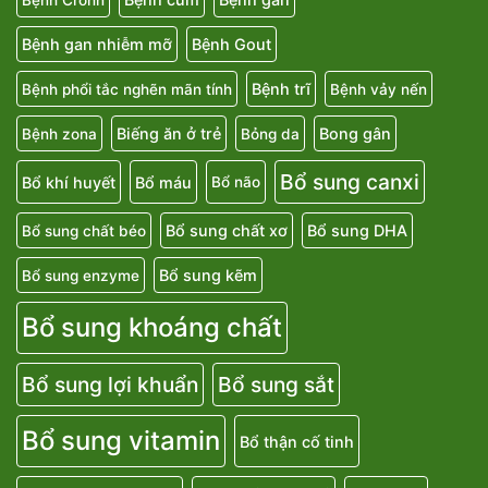
Bệnh gan nhiễm mỡ
Bệnh Gout
Bệnh trĩ
Bệnh phổi tắc nghẽn mãn tính
Bệnh vảy nến
Biếng ăn ở trẻ
Bong gân
Bệnh zona
Bỏng da
Bổ sung canxi
Bổ khí huyết
Bổ máu
Bổ não
Bổ sung chất xơ
Bổ sung DHA
Bổ sung chất béo
Bổ sung kẽm
Bổ sung enzyme
Bổ sung khoáng chất
Bổ sung lợi khuẩn
Bổ sung sắt
Bổ sung vitamin
Bổ thận cố tinh