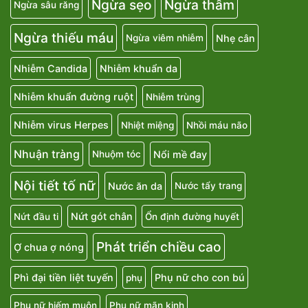
Ngừa sẹo
Ngừa thâm
Ngừa sâu răng
Ngừa thiếu máu
Nhẹ cân
Ngừa viêm nhiễm
Nhiễm Candida
Nhiễm khuẩn da
Nhiễm khuẩn đường ruột
Nhiễm trùng
Nhiễm virus Herpes
Nhiệt miệng
Nhồi máu não
Nhuận tràng
Nổi mề đay
Nhuộm tóc
Nội tiết tố nữ
Nước ăn da
Nước tẩy trang
Nứt gót chân
Nứt đầu ti
Ổn định đường huyết
Phát triển chiều cao
Ợ chua ợ nóng
Phì đại tiền liệt tuyến
Phụ nữ cho con bú
phụ
Phụ nữ hiếm muộn
Phụ nữ mãn kinh