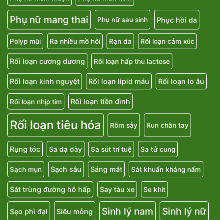
Phụ nữ mang thai
Phục hồi da
Phụ nữ sau sinh
Polyp mũi
Ra nhiều mồ hôi
Rạn da
Rối loạn cảm xúc
Rối loạn cương dương
Rối loạn hấp thu lactose
Rối loạn kinh nguyệt
Rối loạn lipid máu
Rối loạn lo âu
Rối loạn tiền đình
Rối loạn nhịp tim
Rối loạn tiêu hóa
Rôm sảy
Run chân tay
Rụng tóc
Sa dạ dày
Sa sút trí tuệ
Sa tử cung
Sạch sâu
Sáng mắt
Sạch mụn
Sát khuẩn kháng nấm
Sát trùng đường hô hấp
Say tàu xe
Se khít
Sinh lý nam
Sinh lý nữ
Sẹo phì đại
Siêu mỏng