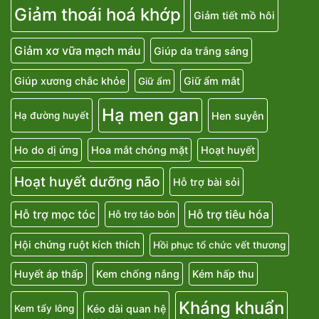
Giảm thoái hoá khớp
Giảm tiết mồ hôi
Giảm xơ vữa mạch máu
Giúp da trắng sáng
Giúp xương chắc khỏe
Giữ ẩm mắt
Giữ ẩm
Hạ men gan
Hen suyễn
Hạ đường huyết
Ho do dị ứng
Hoa mắt chóng mặt
Hoạt huyết
Hoạt huyết dưỡng não
Hỗ trợ bài sỏi
Hỗ trợ mọc tóc
Hỗ trợ tiêu hóa
Hỗ trợ táo bón
Hội chứng ruột kích thích
Hồi phục tổ chức vết thương
Huyết áp thấp
Kem chống nắng
Kém hấp thu
Kháng khuẩn
Kéo dài quan hệ
Kem tẩy lông