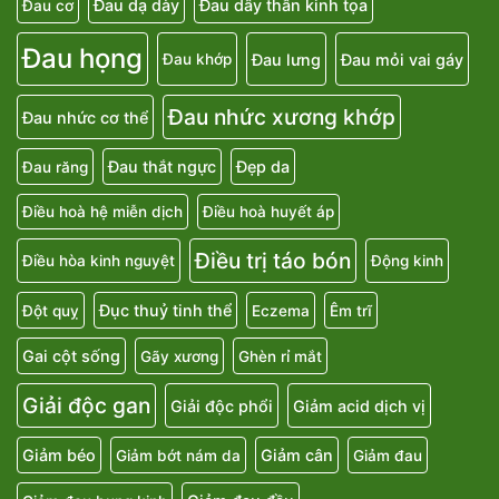
Đau dạ dày
Đau dây thần kinh tọa
Đau cơ
Đau họng
Đau lưng
Đau mỏi vai gáy
Đau khớp
Đau nhức xương khớp
Đau nhức cơ thể
Đau thắt ngực
Đẹp da
Đau răng
Điều hoà hệ miễn dịch
Điều hoà huyết áp
Điều trị táo bón
Điều hòa kinh nguyệt
Động kinh
Đục thuỷ tinh thể
Đột quỵ
Eczema
Êm trĩ
Gai cột sống
Gãy xương
Ghèn rỉ mắt
Giải độc gan
Giải độc phổi
Giảm acid dịch vị
Giảm béo
Giảm cân
Giảm bớt nám da
Giảm đau