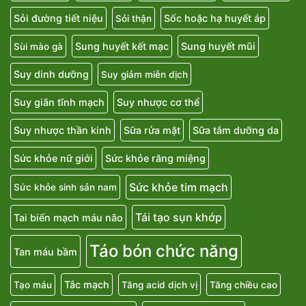
Sỏi đường tiết niệu
Sốc hoặc hạ huyết áp
Sỏi thận
Sung huyết kết mạc
Sung huyết mũi
Sùi mào gà
Suy dinh dưỡng
Suy giảm miễn dịch
Suy giãn tĩnh mạch
Suy nhược cơ thể
Suy nhược thần kinh
Sữa rửa mặt
Sữa tắm dưỡng da
Sức khỏe nữ giới
Sức khỏe răng miệng
Sức khỏe tim mạch
Sức khỏe sinh sản nam
Tái tạo sụn khớp
Tai biến mạch máu não
Táo bón chức năng
Tan máu bầm
Tắc mạch
Tạo máu
Tăng acid dịch vị
Tăng chiều cao