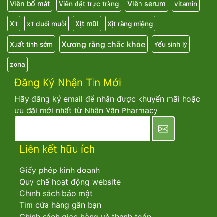
Viên bổ mắt
Viên serum
Viên đặt trực tràng
vitamin
Xịt mũi
Xịt
xịt đuổi muỗi
Xịt răng miệng
Xương răng chắc khỏe
Xuất tinh sớm
Yếu sinh lý
zona
Đăng Ký Nhận Tin Mới
Hãy đăng ký email để nhận được khuyến mãi hoặc
ưu đãi mới nhất từ Nhân Văn Pharmacy
newsletter
Liên kết hữu ích
Giấy phép kinh doanh
Quy chế hoạt động website
Chính sách bảo mật
Tìm cửa hàng gần bạn
Chính sách giao hàng và thanh toán