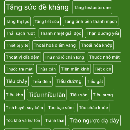
Tăng sức đề kháng
Tăng testosterone
Tăng thị lực
Tăng tính bền thành mạch
Tăng tiết sữa
Thải sạch ruột
Thanh nhiệt giải độc
Thận dương yếu
Thoái hoá điểm vàng
Thoái hóa khớp
Thiết bị y tế
Thoát vị đĩa đệm
Thuốc nhỏ mắt
Thu nhỏ lỗ chân lông
Tiền mãn kinh
Thuốc tra mắt
Thừa cân
Tiết dịch
Tiêu chảy
Tiểu đường
Tiểu đêm
Tiểu gắt
Tiểu nhiều lần
Tiểu khó
Tiểu són
Tiêu sưng
Tóc bạc sớm
Tóc chắc khỏe
Tinh huyết suy kém
Trào ngược dạ dày
Tóc khô và hư tổn
Tránh thai