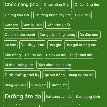
Chức năng phổi
Chức năng thận
Chức năng tim
Chứng khó tiêu
Chướng bụng đầy hơi
Còi xương
Cốm lợi sữa
Côn trùng đốt
Collagen
Cơ tim khỏe mạnh
Cung cấp năng lượng
Da dầu mụn
Da nhạy cảm
Da khô
Dầu gió
Dầu gội dưỡng tóc
Dầu nóng
Dị tật thai nhi
Dầu xả tóc
Detox cơ thể
Dịch nhờn cho khớp
Di tinh - mộng tinh
Dinh dưỡng thai kỳ
Dịu vết bỏng
dụng cụ rửa mũi
Dưỡng ẩm
Dung nạp sữa
dưỡng ẩm
Dưỡng ẩm da
Đau bụng kinh
Đại tràng co thắt