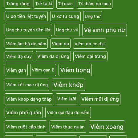
Trắng răng
Trẻ tự kỉ
Trị mụn
Trị thâm do mụn
U xơ tiền liệt tuyến
U xơ tử cung
Ung thư
Vệ sinh phụ nữ
Ung thư tuyến tiền liệt
Ung thư vú
Viêm da
Viêm âm hộ do nấm
Viêm da cơ địa
Viêm da dị ứng
Viêm đại tràng
Viêm dạ dày
Viêm họng
Viêm gan
Viêm gan B
Viêm khớp
Viêm kết mạc dị ứng
Viêm mũi dị ứng
Viêm khớp dạng thấp
Viêm lưỡi
Viêm phế quản
Viêm qui đầu do nấm
Viêm xoang
Viêm ruột cấp tính
Viêm thực quản