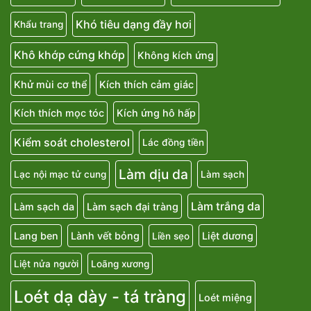
Khó tiêu dạng đầy hơi
Khẩu trang
Khô khớp cứng khớp
Không kích ứng
Khử mùi cơ thể
Kích thích cảm giác
Kích thích mọc tóc
Kích ứng hô hấp
Kiểm soát cholesterol
Lác đồng tiền
Làm dịu da
Lạc nội mạc tử cung
Làm sạch
Làm trắng da
Làm sạch da
Làm sạch đại tràng
Lang ben
Lành vết bỏng
Liệt dương
Liền sẹo
Liệt nửa người
Loãng xương
Loét dạ dày - tá tràng
Loét miệng