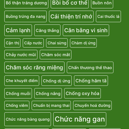
Bồi bổ cơ thể
Bổ thận tráng dương
Buồn nôn
Cải thiện trí nhớ
Buồng trứng đa nang
Cai thuốc lá
Cảm lạnh
Cân bằng vi sinh
Căng thẳng
Cận thị
Cấp nước
Chai sừng
Chàm dị ứng
Chảy nước mũi
Chăm sóc mắt
Chăm sóc răng miệng
Chấn thương thể thao
Chống hăm tã
Chống dị ứng
Che khuyết điểm
Chống oxy hóa
Chống muỗi
Chống nắng
Chống viêm
Chuẩn bị mang thai
Chuyển hoá đường
Chức năng gan
Chức năng bàng quang