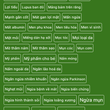
Lợi tiểu
Lupus ban đỏ
Mảng bám trên răng
Mạnh gân cốt
Mát gan lợi mật
Mẩn ngứa
Men vi sinh
Mất albumin
Men phụ khoa
Men tiêu hóa
Mọi loại da
Mệt mỏi
Miếng dán hạ sốt
Mọc tóc
Mờ thâm nám
Mờ thâm sẹo
Mụn cóc
Mụn cơm
Mỹ phẩm cho bé
Mỹ phẩm
Nấm móng
Nấm ngoài da
Ngăn lão hoá da
Ngăn ngừa nhiễm khuẩn
Ngăn ngừa Parkinson
Nghẹt mũi
Ngừa bệnh về mắt
Ngừa biến chứng
Ngừa mụn
Ngừa hình thành sỏi
Ngừa loãng xương