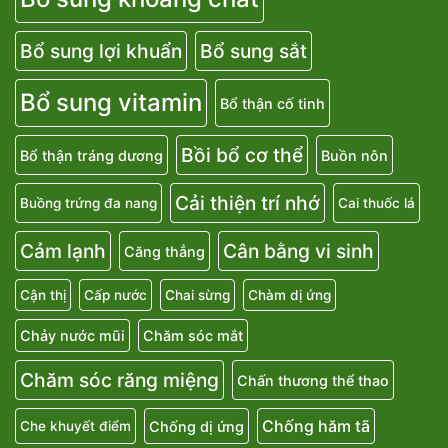
Bổ sung lợi khuẩn
Bổ sung sắt
Bổ sung vitamin
Bổ thận cố tinh
Bồi bổ cơ thể
Bổ thận tráng dương
Buồn nôn
Cải thiện trí nhớ
Buồng trứng đa nang
Cai thuốc lá
Cảm lạnh
Cân bằng vi sinh
Căng thẳng
Cận thị
Cấp nước
Chai sừng
Chàm dị ứng
Chảy nước mũi
Chăm sóc mắt
Chăm sóc răng miệng
Chấn thương thể thao
Chống hăm tã
Chống dị ứng
Che khuyết điểm