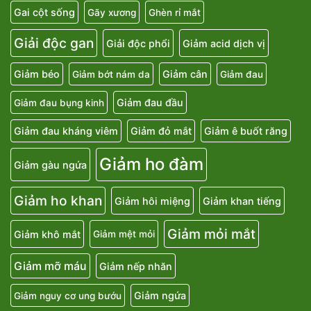
Gai cột sống
Gãy xương
Ghèn rỉ mắt
Giải độc gan
Giải độc phổi
Giảm acid dịch vị
Giảm béo
Giảm cân
Giảm bớt nám da
Giảm đau
Giảm đau đầu
Giảm đau bụng kinh
Giảm đau kháng viêm
Giảm đỏ mắt
Giảm ê buốt răng
Giảm ho đàm
Giảm gàu ngứa
Giảm ho khan
Giảm hôi miệng
Giảm khan tiếng
Giảm mỏi mắt
Giảm khô mắt
Giảm mệt mỏi
Giảm mỡ máu
Giảm nếp nhăn
Giảm ngứa
Giảm nguy cơ ung bướu