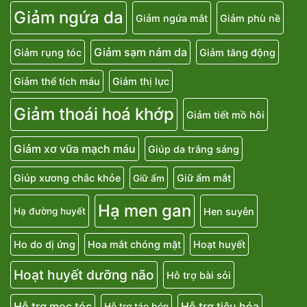
Giảm ngứa da
Giảm ngứa mắt
Giảm phù nề
Giảm sạm nám da
Giảm rụng tóc
Giảm tăng động
Giảm thể tích máu
Giảm thị lực
Giảm thoái hoá khớp
Giảm tiết mồ hôi
Giảm xơ vữa mạch máu
Giúp da trắng sáng
Giúp xương chắc khỏe
Giữ ẩm mắt
Giữ ẩm
Hạ men gan
Hen suyễn
Hạ đường huyết
Ho do dị ứng
Hoa mắt chóng mặt
Hoạt huyết
Hoạt huyết dưỡng não
Hỗ trợ bài sỏi
Hỗ trợ mọc tóc
Hỗ trợ tiêu hóa
Hỗ trợ táo bón