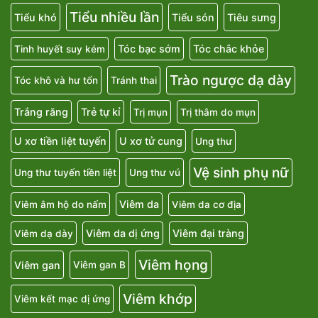
Tiểu nhiều lần
Tiểu khó
Tiểu són
Tiêu sưng
Tóc bạc sớm
Tóc chắc khỏe
Tinh huyết suy kém
Trào ngược dạ dày
Tóc khô và hư tổn
Tránh thai
Trắng răng
Trẻ tự kỉ
Trị mụn
Trị thâm do mụn
U xơ tiền liệt tuyến
U xơ tử cung
Ung thư
Vệ sinh phụ nữ
Ung thư tuyến tiền liệt
Ung thư vú
Viêm da
Viêm âm hộ do nấm
Viêm da cơ địa
Viêm da dị ứng
Viêm đại tràng
Viêm dạ dày
Viêm họng
Viêm gan
Viêm gan B
Viêm khớp
Viêm kết mạc dị ứng