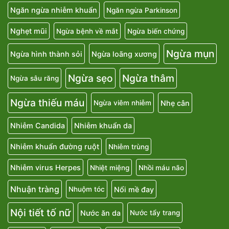
Ngăn ngừa nhiễm khuẩn
Ngăn ngừa Parkinson
Nghẹt mũi
Ngừa bệnh về mắt
Ngừa biến chứng
Ngừa mụn
Ngừa hình thành sỏi
Ngừa loãng xương
Ngừa sẹo
Ngừa thâm
Ngừa sâu răng
Ngừa thiếu máu
Nhẹ cân
Ngừa viêm nhiễm
Nhiễm Candida
Nhiễm khuẩn da
Nhiễm khuẩn đường ruột
Nhiễm trùng
Nhiễm virus Herpes
Nhiệt miệng
Nhồi máu não
Nhuận tràng
Nổi mề đay
Nhuộm tóc
Nội tiết tố nữ
Nước ăn da
Nước tẩy trang