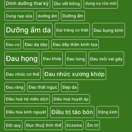
Dinh dưỡng thai kỳ
Dịu vết bỏng
dụng cụ rửa mũi
Dưỡng ẩm
Dung nạp sữa
dưỡng ẩm
Dưỡng ẩm da
Đau bụng kinh
Đại tràng co thắt
Đau dạ dày
Đau dây thần kinh tọa
Đau cơ
Đau họng
Đau lưng
Đau mỏi vai gáy
Đau khớp
Đau nhức xương khớp
Đau nhức cơ thể
Đau thắt ngực
Đẹp da
Đau răng
Điều hoà hệ miễn dịch
Điều hoà huyết áp
Điều trị táo bón
Điều hòa kinh nguyệt
Động kinh
Đục thuỷ tinh thể
Đột quỵ
Eczema
Êm trĩ