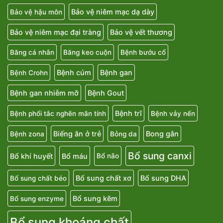
Bảo vệ niêm mạc dạ dày
Bảo vệ hậu môn
Bảo vệ niêm mạc đại tràng
Bảo vệ vết thương
Băng cá nhân
Băng keo cuộn
Bệnh bướu cổ
Bệnh cúm
Bệnh gan
Bệnh Crohn
Bệnh gan nhiễm mỡ
Bệnh Gout
Bệnh trĩ
Bệnh phổi tắc nghẽn mãn tính
Bệnh vảy nến
Biếng ăn ở trẻ
Bong gân
Bệnh zona
Bỏng da
Bổ sung canxi
Bổ khí huyết
Bổ máu
Bổ não
Bổ sung chất xơ
Bổ sung DHA
Bổ sung chất béo
Bổ sung kẽm
Bổ sung enzyme
Bổ sung khoáng chất