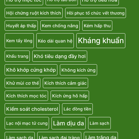
Hội chứng ruột kích thích
Hồi phục tổ chức vết thương
Huyết áp thấp
Kem chống nắng
Kém hấp thu
Kháng khuẩn
Kéo dài quan hệ
Kem tẩy lông
Khó tiêu dạng đầy hơi
Khẩu trang
Khô khớp cứng khớp
Không kích ứng
Khử mùi cơ thể
Kích thích cảm giác
Kích thích mọc tóc
Kích ứng hô hấp
Kiểm soát cholesterol
Lác đồng tiền
Làm dịu da
Lạc nội mạc tử cung
Làm sạch
Làm trắng da
Làm sạch da
Làm sạch đại tràng