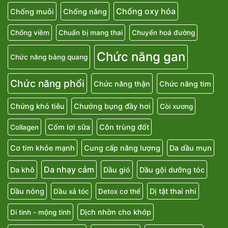
Chống oxy hóa
Chống muỗi
Chống nắng
Chống viêm
Chuẩn bị mang thai
Chuyển hoá đường
Chức năng gan
Chức năng bàng quang
Chức năng phổi
Chức năng thận
Chức năng tim
Chứng khó tiêu
Chướng bụng đầy hơi
Còi xương
Cốm lợi sữa
Côn trùng đốt
Collagen
Cơ tim khỏe mạnh
Cung cấp năng lượng
Da dầu mụn
Da nhạy cảm
Da khô
Dầu gió
Dầu gội dưỡng tóc
Dầu nóng
Dị tật thai nhi
Dầu xả tóc
Detox cơ thể
Dịch nhờn cho khớp
Di tinh - mộng tinh