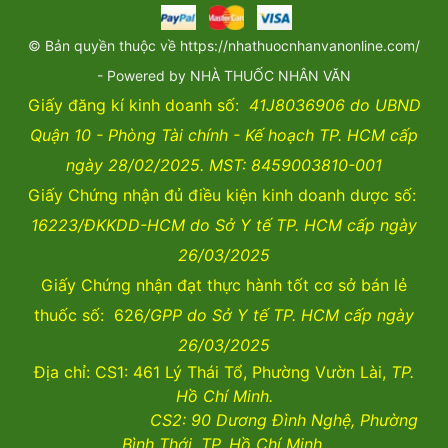
© Bản quyền thuộc về https://nhathuocnhanvanonline.com/
- Powered by NHÀ THUỐC NHÂN VĂN
Giấy đăng kí kinh doanh số:
41J8036906 do UBND
Quận 10 - Phòng Tài chính - Kế hoạch TP. HCM cấp
ngày 28/02/2025. MST: 8459003810-001
Giấy Chứng nhận đủ điều kiện kinh doanh dược số:
16223/ĐKKDD-HCM do Sở Y tế TP. HCM cấp ngày
26/03/2025
Giấy Chứng nhận đạt thực hành tốt cơ sở bán lẻ
thuốc số: 626
/GPP do Sở Y tế TP. HCM cấp ngày
26/03/2025
Địa chỉ: CS1: 461 Lý Thái Tổ, Phường Vườn Lài,
TP.
Hồ Chí Minh.
CS2:
90 Dương Đình Nghệ, Phường
Bình Thới, TP. Hồ Chí Minh.