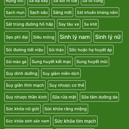
Rụng tóc
Sa dạ dày
Sa sút trí tuệ
Sa tử cung
Sạch sâu
Sáng mắt
Sạch mụn
Sát khuẩn kháng nấm
Sát trùng đường hô hấp
Say tàu xe
Se khít
Sinh lý nam
Sinh lý nữ
Sẹo phì đại
Siêu mỏng
Sỏi đường tiết niệu
Sốc hoặc hạ huyết áp
Sỏi thận
Sung huyết kết mạc
Sung huyết mũi
Sùi mào gà
Suy dinh dưỡng
Suy giảm miễn dịch
Suy giãn tĩnh mạch
Suy nhược cơ thể
Suy nhược thần kinh
Sữa rửa mặt
Sữa tắm dưỡng da
Sức khỏe nữ giới
Sức khỏe răng miệng
Sức khỏe tim mạch
Sức khỏe sinh sản nam