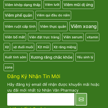
Viêm mũi dị ứng
Viêm khớp dạng thấp
Viêm lưỡi
Viêm phế quản
Viêm qui đầu do nấm
Viêm xoang
Viêm ruột cấp tính
Viêm thực quản
Viên bổ mắt
Viên serum
Viên đặt trực tràng
vitamin
Xịt mũi
Xịt
xịt đuổi muỗi
Xịt răng miệng
Xương răng chắc khỏe
Xuất tinh sớm
Yếu sinh lý
zona
Đăng Ký Nhận Tin Mới
Hãy đăng ký email để nhận được khuyến mãi hoặc
ưu đãi mới nhất từ Nhân Văn Pharmacy
newsletter