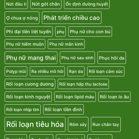
Nứt gót chân
Nứt đầu ti
Ổn định đường huyết
Phát triển chiều cao
Ợ chua ợ nóng
Phì đại tiền liệt tuyến
Phụ nữ cho con bú
phụ
Phụ nữ hiếm muộn
Phụ nữ mãn kinh
Phụ nữ mang thai
Phục hồi da
Phụ nữ sau sinh
Polyp mũi
Ra nhiều mồ hôi
Rạn da
Rối loạn cảm xúc
Rối loạn cương dương
Rối loạn hấp thu lactose
Rối loạn kinh nguyệt
Rối loạn lipid máu
Rối loạn lo âu
Rối loạn tiền đình
Rối loạn nhịp tim
Rối loạn tiêu hóa
Rôm sảy
Run chân tay