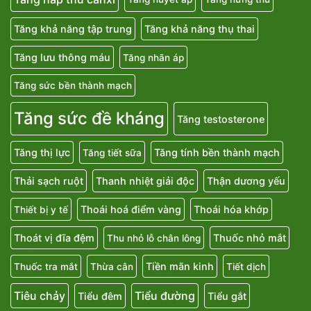
Tăng khả năng tập trung
Tăng khả năng thụ thai
Tăng lưu thông máu
Tăng nhãn áp
Tăng sức bền thành mạch
Tăng sức đề kháng
Tăng testosterone
Tăng thị lực
Tăng tính bền thành mạch
Tăng tiết sữa
Thải sạch ruột
Thanh nhiệt giải độc
Thận dương yếu
Thoái hoá điểm vàng
Thoái hóa khớp
Thiết bị y tế
Thoát vị đĩa đệm
Thuốc nhỏ mắt
Thu nhỏ lỗ chân lông
Tiền mãn kinh
Thuốc tra mắt
Thừa cân
Tiết dịch
Tiêu chảy
Tiểu đường
Tiểu đêm
Tiểu gắt