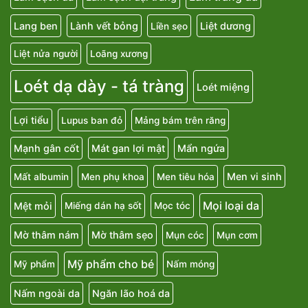
Lang ben
Lành vết bỏng
Liệt dương
Liền sẹo
Liệt nửa người
Loãng xương
Loét dạ dày - tá tràng
Loét miệng
Lợi tiểu
Lupus ban đỏ
Mảng bám trên răng
Mạnh gân cốt
Mát gan lợi mật
Mẩn ngứa
Men vi sinh
Mất albumin
Men phụ khoa
Men tiêu hóa
Mọi loại da
Mệt mỏi
Miếng dán hạ sốt
Mọc tóc
Mờ thâm nám
Mờ thâm sẹo
Mụn cóc
Mụn cơm
Mỹ phẩm cho bé
Mỹ phẩm
Nấm móng
Nấm ngoài da
Ngăn lão hoá da