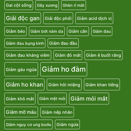
Gai cột sống
Gãy xương
Ghèn rỉ mắt
Giải độc gan
Giải độc phổi
Giảm acid dịch vị
Giảm béo
Giảm cân
Giảm bớt nám da
Giảm đau
Giảm đau đầu
Giảm đau bụng kinh
Giảm đau kháng viêm
Giảm đỏ mắt
Giảm ê buốt răng
Giảm ho đàm
Giảm gàu ngứa
Giảm ho khan
Giảm hôi miệng
Giảm khan tiếng
Giảm mỏi mắt
Giảm khô mắt
Giảm mệt mỏi
Giảm mỡ máu
Giảm nếp nhăn
Giảm ngứa
Giảm nguy cơ ung bướu