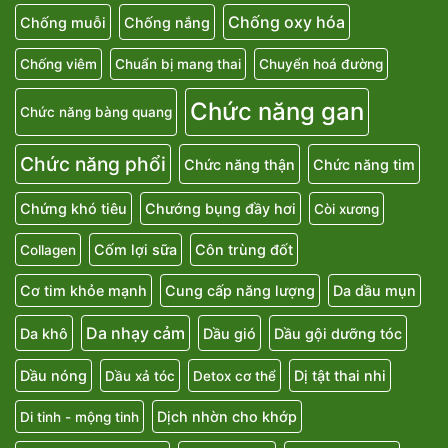
Chống oxy hóa
Chống muỗi
Chống nắng
Chống viêm
Chuẩn bị mang thai
Chuyển hoá đường
Chức năng gan
Chức năng bàng quang
Chức năng phổi
Chức năng thận
Chức năng tim
Chứng khó tiêu
Chướng bụng đầy hơi
Còi xương
Cốm lợi sữa
Côn trùng đốt
Collagen
Cơ tim khỏe mạnh
Cung cấp năng lượng
Da dầu mụn
Da nhạy cảm
Da khô
Dầu gió
Dầu gội dưỡng tóc
Dầu nóng
Dị tật thai nhi
Dầu xả tóc
Detox cơ thể
Dịch nhờn cho khớp
Di tinh - mộng tinh