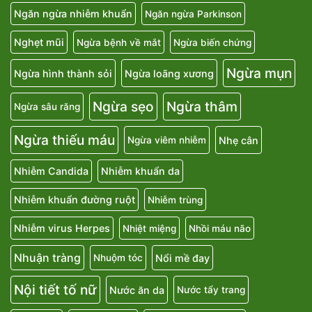
Ngăn ngừa nhiễm khuẩn
Ngăn ngừa Parkinson
Nghẹt mũi
Ngừa bệnh về mắt
Ngừa biến chứng
Ngừa mụn
Ngừa hình thành sỏi
Ngừa loãng xương
Ngừa sẹo
Ngừa thâm
Ngừa sâu răng
Ngừa thiếu máu
Nhẹ cân
Ngừa viêm nhiễm
Nhiễm Candida
Nhiễm khuẩn da
Nhiễm khuẩn đường ruột
Nhiễm trùng
Nhiễm virus Herpes
Nhiệt miệng
Nhồi máu não
Nhuận tràng
Nổi mề đay
Nhuộm tóc
Nội tiết tố nữ
Nước ăn da
Nước tẩy trang