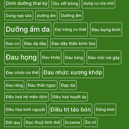
Dinh dưỡng thai kỳ
Dịu vết bỏng
dụng cụ rửa mũi
Dưỡng ẩm
Dung nạp sữa
dưỡng ẩm
Dưỡng ẩm da
Đau bụng kinh
Đại tràng co thắt
Đau dạ dày
Đau dây thần kinh tọa
Đau cơ
Đau họng
Đau lưng
Đau mỏi vai gáy
Đau khớp
Đau nhức xương khớp
Đau nhức cơ thể
Đau thắt ngực
Đẹp da
Đau răng
Điều hoà hệ miễn dịch
Điều hoà huyết áp
Điều trị táo bón
Điều hòa kinh nguyệt
Động kinh
Đục thuỷ tinh thể
Đột quỵ
Eczema
Êm trĩ