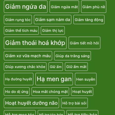
Giảm ngứa da
Giảm ngứa mắt
Giảm phù nề
Giảm sạm nám da
Giảm rụng tóc
Giảm tăng động
Giảm thể tích máu
Giảm thị lực
Giảm thoái hoá khớp
Giảm tiết mồ hôi
Giảm xơ vữa mạch máu
Giúp da trắng sáng
Giúp xương chắc khỏe
Giữ ẩm mắt
Giữ ẩm
Hạ men gan
Hen suyễn
Hạ đường huyết
Ho do dị ứng
Hoa mắt chóng mặt
Hoạt huyết
Hoạt huyết dưỡng não
Hỗ trợ bài sỏi
Hỗ trợ mọc tóc
Hỗ trợ tiêu hóa
Hỗ trợ táo bón