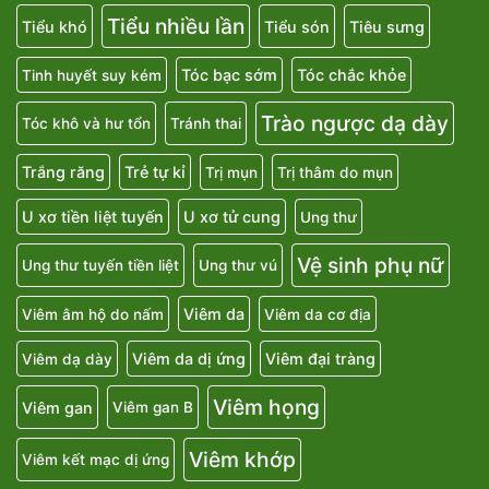
Tiểu nhiều lần
Tiểu khó
Tiểu són
Tiêu sưng
Tóc bạc sớm
Tóc chắc khỏe
Tinh huyết suy kém
Trào ngược dạ dày
Tóc khô và hư tổn
Tránh thai
Trắng răng
Trẻ tự kỉ
Trị mụn
Trị thâm do mụn
U xơ tiền liệt tuyến
U xơ tử cung
Ung thư
Vệ sinh phụ nữ
Ung thư tuyến tiền liệt
Ung thư vú
Viêm da
Viêm âm hộ do nấm
Viêm da cơ địa
Viêm da dị ứng
Viêm đại tràng
Viêm dạ dày
Viêm họng
Viêm gan
Viêm gan B
Viêm khớp
Viêm kết mạc dị ứng