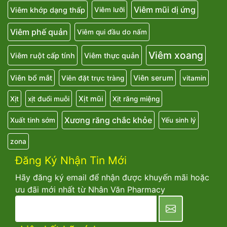
Viêm mũi dị ứng
Viêm khớp dạng thấp
Viêm lưỡi
Viêm phế quản
Viêm qui đầu do nấm
Viêm xoang
Viêm ruột cấp tính
Viêm thực quản
Viên bổ mắt
Viên serum
Viên đặt trực tràng
vitamin
Xịt mũi
Xịt
xịt đuổi muỗi
Xịt răng miệng
Xương răng chắc khỏe
Xuất tinh sớm
Yếu sinh lý
zona
Đăng Ký Nhận Tin Mới
Hãy đăng ký email để nhận được khuyến mãi hoặc
ưu đãi mới nhất từ Nhân Văn Pharmacy
newsletter