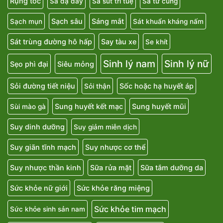
Rụng tóc
Sa dạ dày
Sa sút trí tuệ
Sa tử cung
Sạch sâu
Sáng mắt
Sạch mụn
Sát khuẩn kháng nấm
Sát trùng đường hô hấp
Say tàu xe
Se khít
Sinh lý nam
Sinh lý nữ
Sẹo phì đại
Siêu mỏng
Sỏi đường tiết niệu
Sốc hoặc hạ huyết áp
Sỏi thận
Sung huyết kết mạc
Sung huyết mũi
Sùi mào gà
Suy dinh dưỡng
Suy giảm miễn dịch
Suy giãn tĩnh mạch
Suy nhược cơ thể
Suy nhược thần kinh
Sữa rửa mặt
Sữa tắm dưỡng da
Sức khỏe nữ giới
Sức khỏe răng miệng
Sức khỏe tim mạch
Sức khỏe sinh sản nam