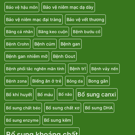
Bảo vệ niêm mạc dạ dày
Bảo vệ hậu môn
Bảo vệ niêm mạc đại tràng
Bảo vệ vết thương
Băng cá nhân
Băng keo cuộn
Bệnh bướu cổ
Bệnh cúm
Bệnh gan
Bệnh Crohn
Bệnh gan nhiễm mỡ
Bệnh Gout
Bệnh trĩ
Bệnh phổi tắc nghẽn mãn tính
Bệnh vảy nến
Biếng ăn ở trẻ
Bong gân
Bệnh zona
Bỏng da
Bổ sung canxi
Bổ khí huyết
Bổ máu
Bổ não
Bổ sung chất xơ
Bổ sung DHA
Bổ sung chất béo
Bổ sung kẽm
Bổ sung enzyme
Bổ sung khoáng chất