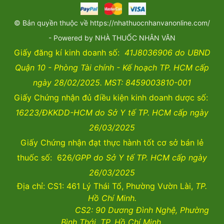
© Bản quyền thuộc về https://nhathuocnhanvanonline.com/
- Powered by NHÀ THUỐC NHÂN VĂN
Giấy đăng kí kinh doanh số:
41J8036906 do UBND
Quận 10 - Phòng Tài chính - Kế hoạch TP. HCM cấp
ngày 28/02/2025. MST: 8459003810-001
Giấy Chứng nhận đủ điều kiện kinh doanh dược số:
16223/ĐKKDD-HCM do Sở Y tế TP. HCM cấp ngày
26/03/2025
Giấy Chứng nhận đạt thực hành tốt cơ sở bán lẻ
thuốc số: 626
/GPP do Sở Y tế TP. HCM cấp ngày
26/03/2025
Địa chỉ: CS1: 461 Lý Thái Tổ, Phường Vườn Lài,
TP.
Hồ Chí Minh.
CS2:
90 Dương Đình Nghệ, Phường
Bình Thới, TP. Hồ Chí Minh.