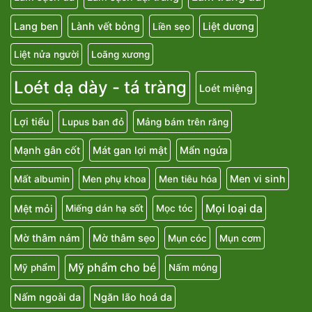
Lang ben
Lành vết bỏng
Liệt dương
Liền sẹo
Liệt nửa người
Loãng xương
Loét dạ dày - tá tràng
Loét miệng
Lợi tiểu
Lupus ban đỏ
Mảng bám trên răng
Mạnh gân cốt
Mát gan lợi mật
Mẩn ngứa
Men vi sinh
Mất albumin
Men phụ khoa
Men tiêu hóa
Mọi loại da
Mệt mỏi
Miếng dán hạ sốt
Mọc tóc
Mờ thâm nám
Mờ thâm sẹo
Mụn cóc
Mụn cơm
Mỹ phẩm cho bé
Mỹ phẩm
Nấm móng
Nấm ngoài da
Ngăn lão hoá da