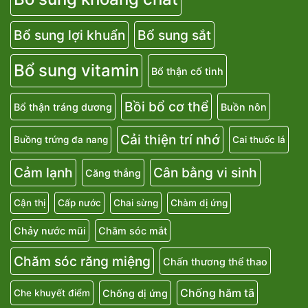
Bổ sung lợi khuẩn
Bổ sung sắt
Bổ sung vitamin
Bổ thận cố tinh
Bồi bổ cơ thể
Bổ thận tráng dương
Buồn nôn
Cải thiện trí nhớ
Buồng trứng đa nang
Cai thuốc lá
Cảm lạnh
Cân bằng vi sinh
Căng thẳng
Cận thị
Cấp nước
Chai sừng
Chàm dị ứng
Chảy nước mũi
Chăm sóc mắt
Chăm sóc răng miệng
Chấn thương thể thao
Chống hăm tã
Chống dị ứng
Che khuyết điểm