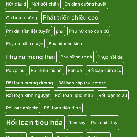
Nứt gót chân
Nứt đầu ti
Ổn định đường huyết
Phát triển chiều cao
Ợ chua ợ nóng
Phì đại tiền liệt tuyến
Phụ nữ cho con bú
phụ
Phụ nữ hiếm muộn
Phụ nữ mãn kinh
Phụ nữ mang thai
Phục hồi da
Phụ nữ sau sinh
Polyp mũi
Ra nhiều mồ hôi
Rạn da
Rối loạn cảm xúc
Rối loạn cương dương
Rối loạn hấp thu lactose
Rối loạn kinh nguyệt
Rối loạn lipid máu
Rối loạn lo âu
Rối loạn tiền đình
Rối loạn nhịp tim
Rối loạn tiêu hóa
Rôm sảy
Run chân tay