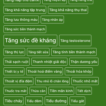
Tăng khả năng tập trung
Tăng khả năng thụ thai
Tăng lưu thông máu
Tăng nhãn áp
Tăng sức bền thành mạch
Tăng sức đề kháng
Tăng testosterone
Tăng thị lực
Tăng tính bền thành mạch
Tăng tiết sữa
Thải sạch ruột
Thanh nhiệt giải độc
Thận dương yếu
Thoái hoá điểm vàng
Thoái hóa khớp
Thiết bị y tế
Thoát vị đĩa đệm
Thuốc nhỏ mắt
Thu nhỏ lỗ chân lông
Tiền mãn kinh
Thuốc tra mắt
Thừa cân
Tiết dịch
Tiêu chảy
Tiểu đường
Tiểu đêm
Tiểu gắt