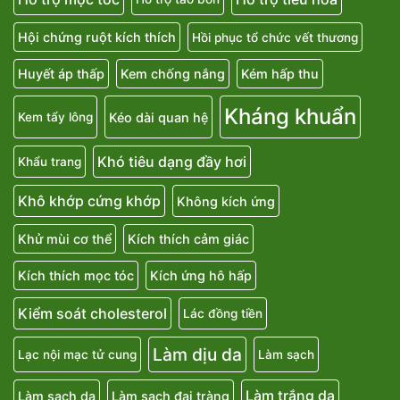
Hội chứng ruột kích thích
Hồi phục tổ chức vết thương
Huyết áp thấp
Kem chống nắng
Kém hấp thu
Kháng khuẩn
Kéo dài quan hệ
Kem tẩy lông
Khó tiêu dạng đầy hơi
Khẩu trang
Khô khớp cứng khớp
Không kích ứng
Khử mùi cơ thể
Kích thích cảm giác
Kích thích mọc tóc
Kích ứng hô hấp
Kiểm soát cholesterol
Lác đồng tiền
Làm dịu da
Lạc nội mạc tử cung
Làm sạch
Làm trắng da
Làm sạch da
Làm sạch đại tràng