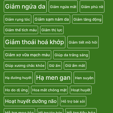
Giảm ngứa da
Giảm ngứa mắt
Giảm phù nề
Giảm sạm nám da
Giảm rụng tóc
Giảm tăng động
Giảm thể tích máu
Giảm thị lực
Giảm thoái hoá khớp
Giảm tiết mồ hôi
Giảm xơ vữa mạch máu
Giúp da trắng sáng
Giúp xương chắc khỏe
Giữ ẩm mắt
Giữ ẩm
Hạ men gan
Hen suyễn
Hạ đường huyết
Ho do dị ứng
Hoa mắt chóng mặt
Hoạt huyết
Hoạt huyết dưỡng não
Hỗ trợ bài sỏi
Hỗ trợ mọc tóc
Hỗ trợ tiêu hóa
Hỗ trợ táo bón