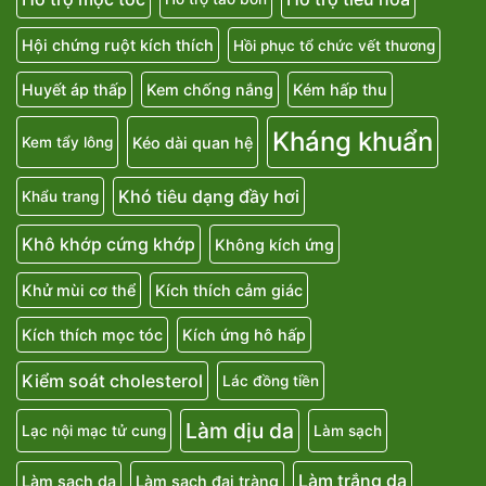
Hội chứng ruột kích thích
Hồi phục tổ chức vết thương
Huyết áp thấp
Kem chống nắng
Kém hấp thu
Kháng khuẩn
Kéo dài quan hệ
Kem tẩy lông
Khó tiêu dạng đầy hơi
Khẩu trang
Khô khớp cứng khớp
Không kích ứng
Khử mùi cơ thể
Kích thích cảm giác
Kích thích mọc tóc
Kích ứng hô hấp
Kiểm soát cholesterol
Lác đồng tiền
Làm dịu da
Lạc nội mạc tử cung
Làm sạch
Làm trắng da
Làm sạch da
Làm sạch đại tràng