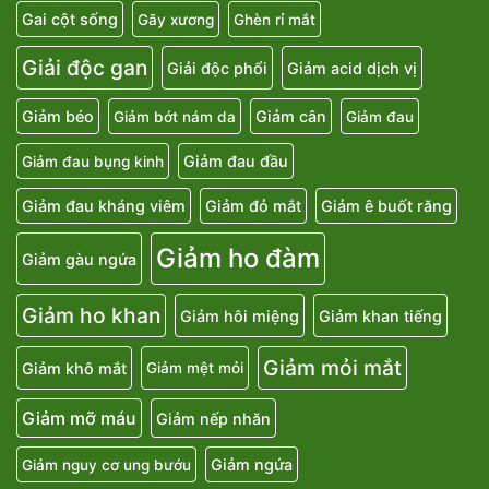
Gai cột sống
Gãy xương
Ghèn rỉ mắt
Giải độc gan
Giải độc phổi
Giảm acid dịch vị
Giảm béo
Giảm cân
Giảm bớt nám da
Giảm đau
Giảm đau đầu
Giảm đau bụng kinh
Giảm đau kháng viêm
Giảm đỏ mắt
Giảm ê buốt răng
Giảm ho đàm
Giảm gàu ngứa
Giảm ho khan
Giảm hôi miệng
Giảm khan tiếng
Giảm mỏi mắt
Giảm khô mắt
Giảm mệt mỏi
Giảm mỡ máu
Giảm nếp nhăn
Giảm ngứa
Giảm nguy cơ ung bướu