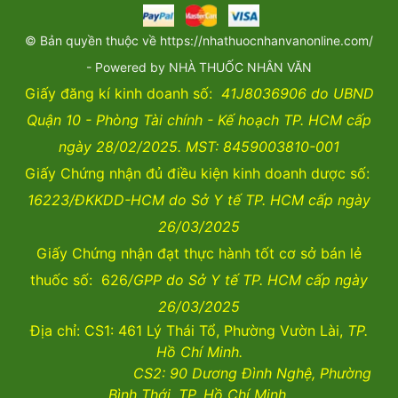
© Bản quyền thuộc về https://nhathuocnhanvanonline.com/
- Powered by NHÀ THUỐC NHÂN VĂN
Giấy đăng kí kinh doanh số:
41J8036906 do UBND
Quận 10 - Phòng Tài chính - Kế hoạch TP. HCM cấp
ngày 28/02/2025. MST: 8459003810-001
Giấy Chứng nhận đủ điều kiện kinh doanh dược số:
16223/ĐKKDD-HCM do Sở Y tế TP. HCM cấp ngày
26/03/2025
Giấy Chứng nhận đạt thực hành tốt cơ sở bán lẻ
thuốc số: 626
/GPP do Sở Y tế TP. HCM cấp ngày
26/03/2025
Địa chỉ: CS1: 461 Lý Thái Tổ, Phường Vườn Lài,
TP.
Hồ Chí Minh.
CS2:
90 Dương Đình Nghệ, Phường
Bình Thới, TP. Hồ Chí Minh.