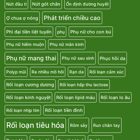
Nứt gót chân
Nứt đầu ti
Ổn định đường huyết
Phát triển chiều cao
Ợ chua ợ nóng
Phì đại tiền liệt tuyến
Phụ nữ cho con bú
phụ
Phụ nữ hiếm muộn
Phụ nữ mãn kinh
Phụ nữ mang thai
Phục hồi da
Phụ nữ sau sinh
Polyp mũi
Ra nhiều mồ hôi
Rạn da
Rối loạn cảm xúc
Rối loạn cương dương
Rối loạn hấp thu lactose
Rối loạn kinh nguyệt
Rối loạn lipid máu
Rối loạn lo âu
Rối loạn tiền đình
Rối loạn nhịp tim
Rối loạn tiêu hóa
Rôm sảy
Run chân tay