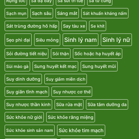
Rụng tóc
Sa dạ dày
Sa sút trí tuệ
Sa tử cung
Sạch sâu
Sáng mắt
Sạch mụn
Sát khuẩn kháng nấm
Sát trùng đường hô hấp
Say tàu xe
Se khít
Sinh lý nam
Sinh lý nữ
Sẹo phì đại
Siêu mỏng
Sỏi đường tiết niệu
Sốc hoặc hạ huyết áp
Sỏi thận
Sung huyết kết mạc
Sung huyết mũi
Sùi mào gà
Suy dinh dưỡng
Suy giảm miễn dịch
Suy giãn tĩnh mạch
Suy nhược cơ thể
Suy nhược thần kinh
Sữa rửa mặt
Sữa tắm dưỡng da
Sức khỏe nữ giới
Sức khỏe răng miệng
Sức khỏe tim mạch
Sức khỏe sinh sản nam