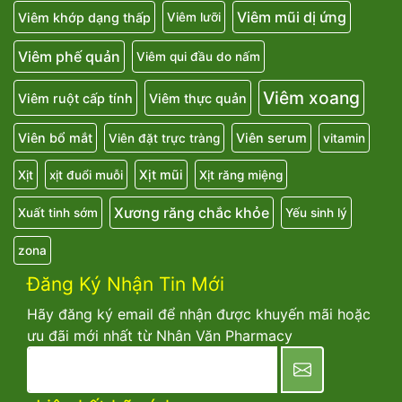
Viêm mũi dị ứng
Viêm khớp dạng thấp
Viêm lưỡi
Viêm phế quản
Viêm qui đầu do nấm
Viêm xoang
Viêm ruột cấp tính
Viêm thực quản
Viên bổ mắt
Viên serum
Viên đặt trực tràng
vitamin
Xịt mũi
Xịt
xịt đuổi muỗi
Xịt răng miệng
Xương răng chắc khỏe
Xuất tinh sớm
Yếu sinh lý
zona
Đăng Ký Nhận Tin Mới
Hãy đăng ký email để nhận được khuyến mãi hoặc
ưu đãi mới nhất từ Nhân Văn Pharmacy
newsletter