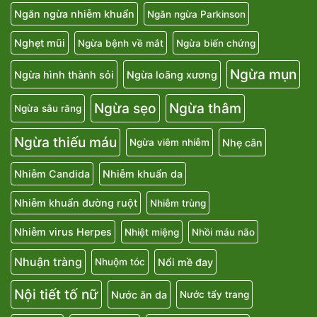
Ngăn ngừa nhiễm khuẩn
Ngăn ngừa Parkinson
Nghẹt mũi
Ngừa bệnh về mắt
Ngừa biến chứng
Ngừa mụn
Ngừa hình thành sỏi
Ngừa loãng xương
Ngừa sẹo
Ngừa thâm
Ngừa sâu răng
Ngừa thiếu máu
Nhẹ cân
Ngừa viêm nhiễm
Nhiễm Candida
Nhiễm khuẩn da
Nhiễm khuẩn đường ruột
Nhiễm trùng
Nhiễm virus Herpes
Nhiệt miệng
Nhồi máu não
Nhuận tràng
Nổi mề đay
Nhuộm tóc
Nội tiết tố nữ
Nước ăn da
Nước tẩy trang