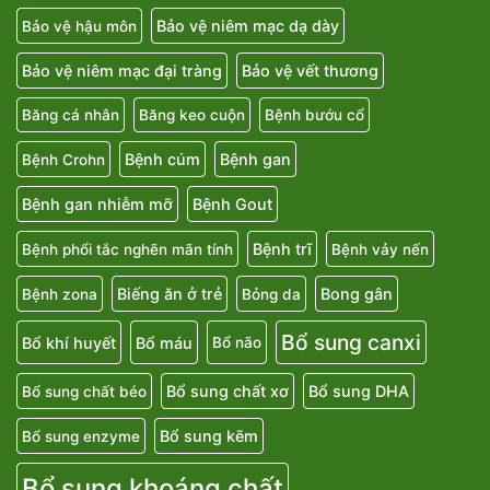
Bảo vệ niêm mạc dạ dày
Bảo vệ hậu môn
Bảo vệ niêm mạc đại tràng
Bảo vệ vết thương
Băng cá nhân
Băng keo cuộn
Bệnh bướu cổ
Bệnh cúm
Bệnh gan
Bệnh Crohn
Bệnh gan nhiễm mỡ
Bệnh Gout
Bệnh trĩ
Bệnh phổi tắc nghẽn mãn tính
Bệnh vảy nến
Biếng ăn ở trẻ
Bong gân
Bệnh zona
Bỏng da
Bổ sung canxi
Bổ khí huyết
Bổ máu
Bổ não
Bổ sung chất xơ
Bổ sung DHA
Bổ sung chất béo
Bổ sung kẽm
Bổ sung enzyme
Bổ sung khoáng chất