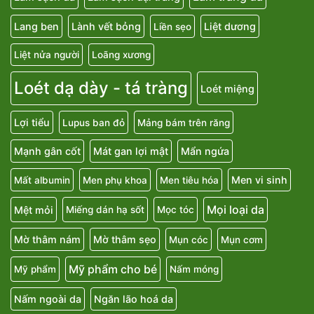
Lang ben
Lành vết bỏng
Liệt dương
Liền sẹo
Liệt nửa người
Loãng xương
Loét dạ dày - tá tràng
Loét miệng
Lợi tiểu
Lupus ban đỏ
Mảng bám trên răng
Mạnh gân cốt
Mát gan lợi mật
Mẩn ngứa
Men vi sinh
Mất albumin
Men phụ khoa
Men tiêu hóa
Mọi loại da
Mệt mỏi
Miếng dán hạ sốt
Mọc tóc
Mờ thâm nám
Mờ thâm sẹo
Mụn cóc
Mụn cơm
Mỹ phẩm cho bé
Mỹ phẩm
Nấm móng
Nấm ngoài da
Ngăn lão hoá da