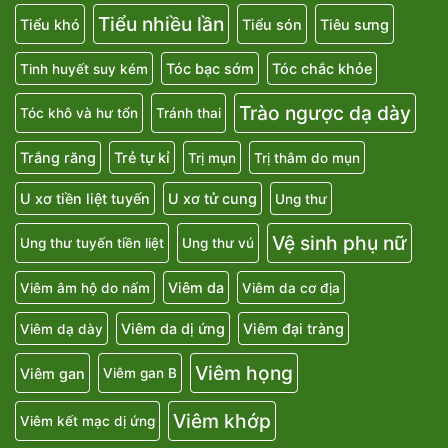
Tiểu nhiều lần
Tiểu khó
Tiểu són
Tiêu sưng
Tóc bạc sớm
Tóc chắc khỏe
Tinh huyết suy kém
Trào ngược dạ dày
Tóc khô và hư tổn
Tránh thai
Trắng răng
Trẻ tự kỉ
Trị mụn
Trị thâm do mụn
U xơ tiền liệt tuyến
U xơ tử cung
Ung thư
Vệ sinh phụ nữ
Ung thư tuyến tiền liệt
Ung thư vú
Viêm da
Viêm âm hộ do nấm
Viêm da cơ địa
Viêm da dị ứng
Viêm đại tràng
Viêm dạ dày
Viêm họng
Viêm gan
Viêm gan B
Viêm khớp
Viêm kết mạc dị ứng