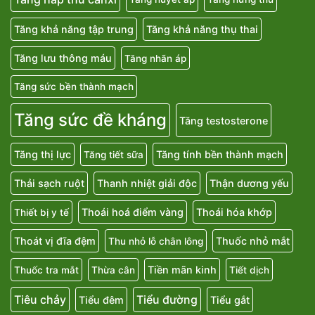
Tăng khả năng tập trung
Tăng khả năng thụ thai
Tăng lưu thông máu
Tăng nhãn áp
Tăng sức bền thành mạch
Tăng sức đề kháng
Tăng testosterone
Tăng thị lực
Tăng tính bền thành mạch
Tăng tiết sữa
Thải sạch ruột
Thanh nhiệt giải độc
Thận dương yếu
Thoái hoá điểm vàng
Thoái hóa khớp
Thiết bị y tế
Thoát vị đĩa đệm
Thuốc nhỏ mắt
Thu nhỏ lỗ chân lông
Tiền mãn kinh
Thuốc tra mắt
Thừa cân
Tiết dịch
Tiêu chảy
Tiểu đường
Tiểu đêm
Tiểu gắt