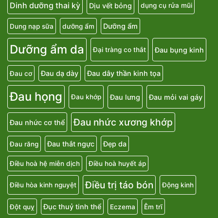
Dinh dưỡng thai kỳ
Dịu vết bỏng
dụng cụ rửa mũi
Dưỡng ẩm
Dung nạp sữa
dưỡng ẩm
Dưỡng ẩm da
Đau bụng kinh
Đại tràng co thắt
Đau dạ dày
Đau dây thần kinh tọa
Đau cơ
Đau họng
Đau lưng
Đau mỏi vai gáy
Đau khớp
Đau nhức xương khớp
Đau nhức cơ thể
Đau thắt ngực
Đẹp da
Đau răng
Điều hoà hệ miễn dịch
Điều hoà huyết áp
Điều trị táo bón
Điều hòa kinh nguyệt
Động kinh
Đục thuỷ tinh thể
Đột quỵ
Eczema
Êm trĩ