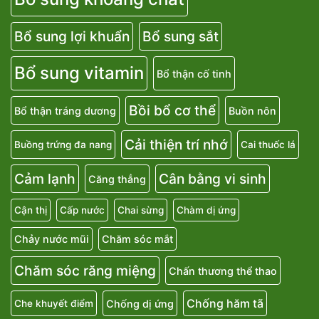
Bổ sung lợi khuẩn
Bổ sung sắt
Bổ sung vitamin
Bổ thận cố tinh
Bồi bổ cơ thể
Bổ thận tráng dương
Buồn nôn
Cải thiện trí nhớ
Buồng trứng đa nang
Cai thuốc lá
Cảm lạnh
Cân bằng vi sinh
Căng thẳng
Cận thị
Cấp nước
Chai sừng
Chàm dị ứng
Chảy nước mũi
Chăm sóc mắt
Chăm sóc răng miệng
Chấn thương thể thao
Chống hăm tã
Chống dị ứng
Che khuyết điểm