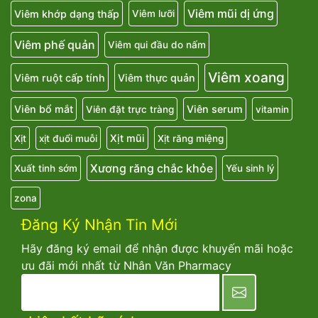
Viêm mũi dị ứng
Viêm khớp dạng thấp
Viêm lưỡi
Viêm phế quản
Viêm qui đầu do nấm
Viêm xoang
Viêm ruột cấp tính
Viêm thực quản
Viên bổ mắt
Viên serum
Viên đặt trực tràng
vitamin
Xịt mũi
Xịt
xịt đuổi muỗi
Xịt răng miệng
Xương răng chắc khỏe
Xuất tinh sớm
Yếu sinh lý
zona
Đăng Ký Nhận Tin Mới
Hãy đăng ký email để nhận được khuyến mãi hoặc
ưu đãi mới nhất từ Nhân Văn Pharmacy
newsletter