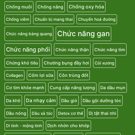
Chống oxy hóa
Chống muỗi
Chống nắng
Chống viêm
Chuẩn bị mang thai
Chuyển hoá đường
Chức năng gan
Chức năng bàng quang
Chức năng phổi
Chức năng thận
Chức năng tim
Chứng khó tiêu
Chướng bụng đầy hơi
Còi xương
Cốm lợi sữa
Côn trùng đốt
Collagen
Cơ tim khỏe mạnh
Cung cấp năng lượng
Da dầu mụn
Da nhạy cảm
Da khô
Dầu gió
Dầu gội dưỡng tóc
Dầu nóng
Dị tật thai nhi
Dầu xả tóc
Detox cơ thể
Dịch nhờn cho khớp
Di tinh - mộng tinh