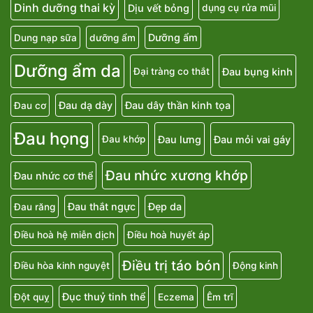
Dinh dưỡng thai kỳ
Dịu vết bỏng
dụng cụ rửa mũi
Dưỡng ẩm
Dung nạp sữa
dưỡng ẩm
Dưỡng ẩm da
Đau bụng kinh
Đại tràng co thắt
Đau dạ dày
Đau dây thần kinh tọa
Đau cơ
Đau họng
Đau lưng
Đau mỏi vai gáy
Đau khớp
Đau nhức xương khớp
Đau nhức cơ thể
Đau thắt ngực
Đẹp da
Đau răng
Điều hoà hệ miễn dịch
Điều hoà huyết áp
Điều trị táo bón
Điều hòa kinh nguyệt
Động kinh
Đục thuỷ tinh thể
Đột quỵ
Eczema
Êm trĩ