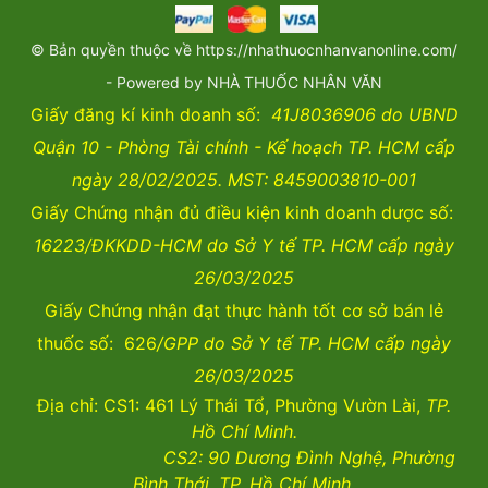
© Bản quyền thuộc về https://nhathuocnhanvanonline.com/
- Powered by NHÀ THUỐC NHÂN VĂN
Giấy đăng kí kinh doanh số:
41J8036906 do UBND
Quận 10 - Phòng Tài chính - Kế hoạch TP. HCM cấp
ngày 28/02/2025. MST: 8459003810-001
Giấy Chứng nhận đủ điều kiện kinh doanh dược số:
16223/ĐKKDD-HCM do Sở Y tế TP. HCM cấp ngày
26/03/2025
Giấy Chứng nhận đạt thực hành tốt cơ sở bán lẻ
thuốc số: 626
/GPP do Sở Y tế TP. HCM cấp ngày
26/03/2025
Địa chỉ: CS1: 461 Lý Thái Tổ, Phường Vườn Lài,
TP.
Hồ Chí Minh.
CS2:
90 Dương Đình Nghệ, Phường
Bình Thới, TP. Hồ Chí Minh.