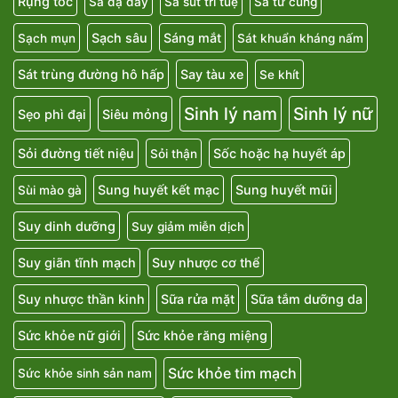
Rụng tóc
Sa dạ dày
Sa sút trí tuệ
Sa tử cung
Sạch sâu
Sáng mắt
Sạch mụn
Sát khuẩn kháng nấm
Sát trùng đường hô hấp
Say tàu xe
Se khít
Sinh lý nam
Sinh lý nữ
Sẹo phì đại
Siêu mỏng
Sỏi đường tiết niệu
Sốc hoặc hạ huyết áp
Sỏi thận
Sung huyết kết mạc
Sung huyết mũi
Sùi mào gà
Suy dinh dưỡng
Suy giảm miễn dịch
Suy giãn tĩnh mạch
Suy nhược cơ thể
Suy nhược thần kinh
Sữa rửa mặt
Sữa tắm dưỡng da
Sức khỏe nữ giới
Sức khỏe răng miệng
Sức khỏe tim mạch
Sức khỏe sinh sản nam