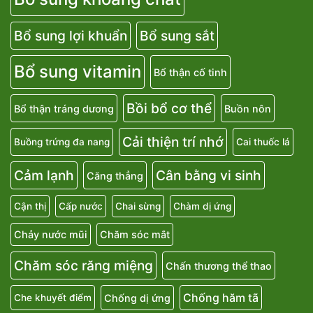
Bổ sung lợi khuẩn
Bổ sung sắt
Bổ sung vitamin
Bổ thận cố tinh
Bồi bổ cơ thể
Bổ thận tráng dương
Buồn nôn
Cải thiện trí nhớ
Buồng trứng đa nang
Cai thuốc lá
Cảm lạnh
Cân bằng vi sinh
Căng thẳng
Cận thị
Cấp nước
Chai sừng
Chàm dị ứng
Chảy nước mũi
Chăm sóc mắt
Chăm sóc răng miệng
Chấn thương thể thao
Chống hăm tã
Chống dị ứng
Che khuyết điểm