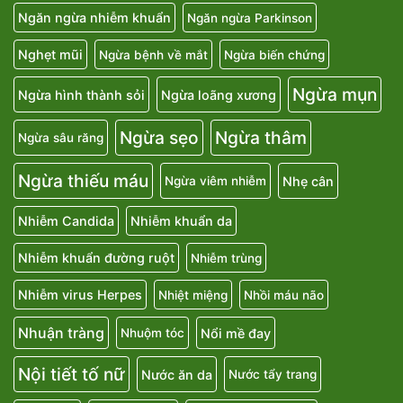
Ngăn ngừa nhiễm khuẩn
Ngăn ngừa Parkinson
Nghẹt mũi
Ngừa bệnh về mắt
Ngừa biến chứng
Ngừa mụn
Ngừa hình thành sỏi
Ngừa loãng xương
Ngừa sẹo
Ngừa thâm
Ngừa sâu răng
Ngừa thiếu máu
Nhẹ cân
Ngừa viêm nhiễm
Nhiễm Candida
Nhiễm khuẩn da
Nhiễm khuẩn đường ruột
Nhiễm trùng
Nhiễm virus Herpes
Nhiệt miệng
Nhồi máu não
Nhuận tràng
Nổi mề đay
Nhuộm tóc
Nội tiết tố nữ
Nước ăn da
Nước tẩy trang