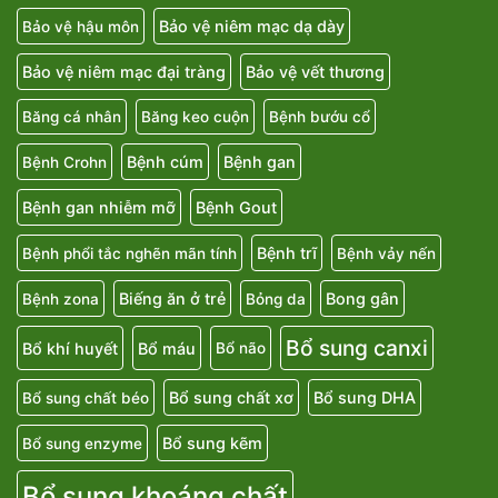
Bảo vệ niêm mạc dạ dày
Bảo vệ hậu môn
Bảo vệ niêm mạc đại tràng
Bảo vệ vết thương
Băng cá nhân
Băng keo cuộn
Bệnh bướu cổ
Bệnh cúm
Bệnh gan
Bệnh Crohn
Bệnh gan nhiễm mỡ
Bệnh Gout
Bệnh trĩ
Bệnh phổi tắc nghẽn mãn tính
Bệnh vảy nến
Biếng ăn ở trẻ
Bong gân
Bệnh zona
Bỏng da
Bổ sung canxi
Bổ khí huyết
Bổ máu
Bổ não
Bổ sung chất xơ
Bổ sung DHA
Bổ sung chất béo
Bổ sung kẽm
Bổ sung enzyme
Bổ sung khoáng chất