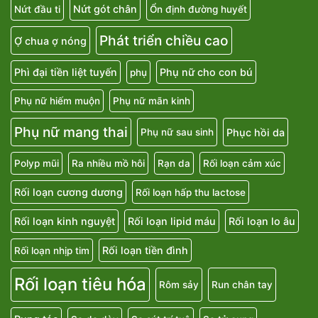
Nứt gót chân
Nứt đầu ti
Ổn định đường huyết
Phát triển chiều cao
Ợ chua ợ nóng
Phì đại tiền liệt tuyến
Phụ nữ cho con bú
phụ
Phụ nữ hiếm muộn
Phụ nữ mãn kinh
Phụ nữ mang thai
Phục hồi da
Phụ nữ sau sinh
Polyp mũi
Ra nhiều mồ hôi
Rạn da
Rối loạn cảm xúc
Rối loạn cương dương
Rối loạn hấp thu lactose
Rối loạn kinh nguyệt
Rối loạn lipid máu
Rối loạn lo âu
Rối loạn tiền đình
Rối loạn nhịp tim
Rối loạn tiêu hóa
Rôm sảy
Run chân tay