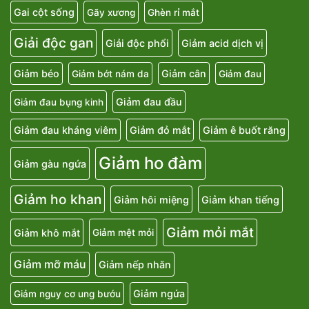
Gai cột sống
Gãy xương
Ghèn rỉ mắt
Giải độc gan
Giải độc phổi
Giảm acid dịch vị
Giảm béo
Giảm cân
Giảm bớt nám da
Giảm đau
Giảm đau đầu
Giảm đau bụng kinh
Giảm đau kháng viêm
Giảm đỏ mắt
Giảm ê buốt răng
Giảm ho đàm
Giảm gàu ngứa
Giảm ho khan
Giảm hôi miệng
Giảm khan tiếng
Giảm mỏi mắt
Giảm khô mắt
Giảm mệt mỏi
Giảm mỡ máu
Giảm nếp nhăn
Giảm ngứa
Giảm nguy cơ ung bướu