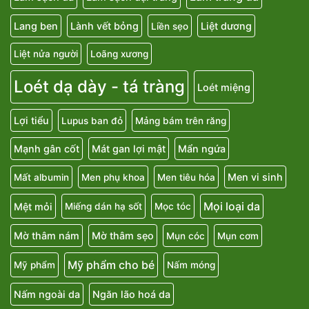
Lang ben
Lành vết bỏng
Liệt dương
Liền sẹo
Liệt nửa người
Loãng xương
Loét dạ dày - tá tràng
Loét miệng
Lợi tiểu
Lupus ban đỏ
Mảng bám trên răng
Mạnh gân cốt
Mát gan lợi mật
Mẩn ngứa
Men vi sinh
Mất albumin
Men phụ khoa
Men tiêu hóa
Mọi loại da
Mệt mỏi
Miếng dán hạ sốt
Mọc tóc
Mờ thâm nám
Mờ thâm sẹo
Mụn cóc
Mụn cơm
Mỹ phẩm cho bé
Mỹ phẩm
Nấm móng
Nấm ngoài da
Ngăn lão hoá da