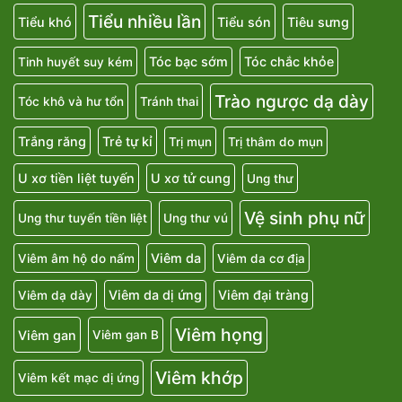
Tiểu nhiều lần
Tiểu khó
Tiểu són
Tiêu sưng
Tóc bạc sớm
Tóc chắc khỏe
Tinh huyết suy kém
Trào ngược dạ dày
Tóc khô và hư tổn
Tránh thai
Trắng răng
Trẻ tự kỉ
Trị mụn
Trị thâm do mụn
U xơ tiền liệt tuyến
U xơ tử cung
Ung thư
Vệ sinh phụ nữ
Ung thư tuyến tiền liệt
Ung thư vú
Viêm da
Viêm âm hộ do nấm
Viêm da cơ địa
Viêm da dị ứng
Viêm đại tràng
Viêm dạ dày
Viêm họng
Viêm gan
Viêm gan B
Viêm khớp
Viêm kết mạc dị ứng