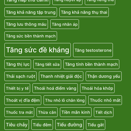
Tăng khả năng tập trung
Tăng khả năng thụ thai
Tăng lưu thông máu
Tăng nhãn áp
Tăng sức bền thành mạch
Tăng sức đề kháng
Tăng testosterone
Tăng thị lực
Tăng tính bền thành mạch
Tăng tiết sữa
Thải sạch ruột
Thanh nhiệt giải độc
Thận dương yếu
Thoái hoá điểm vàng
Thoái hóa khớp
Thiết bị y tế
Thoát vị đĩa đệm
Thuốc nhỏ mắt
Thu nhỏ lỗ chân lông
Tiền mãn kinh
Thuốc tra mắt
Thừa cân
Tiết dịch
Tiêu chảy
Tiểu đường
Tiểu đêm
Tiểu gắt