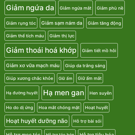
Giảm ngứa da
Giảm ngứa mắt
Giảm phù nề
Giảm sạm nám da
Giảm rụng tóc
Giảm tăng động
Giảm thể tích máu
Giảm thị lực
Giảm thoái hoá khớp
Giảm tiết mồ hôi
Giảm xơ vữa mạch máu
Giúp da trắng sáng
Giúp xương chắc khỏe
Giữ ẩm mắt
Giữ ẩm
Hạ men gan
Hen suyễn
Hạ đường huyết
Ho do dị ứng
Hoa mắt chóng mặt
Hoạt huyết
Hoạt huyết dưỡng não
Hỗ trợ bài sỏi
Hỗ trợ mọc tóc
Hỗ trợ tiêu hóa
Hỗ trợ táo bón