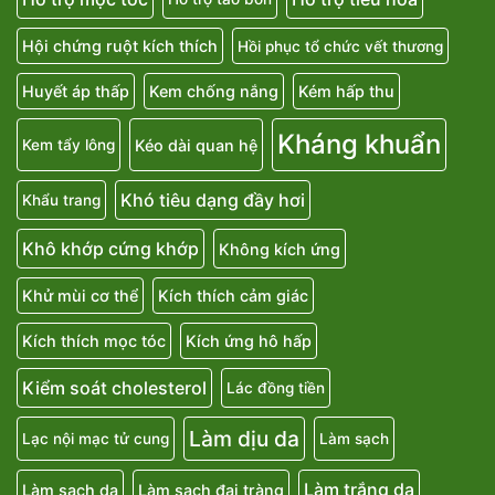
Hội chứng ruột kích thích
Hồi phục tổ chức vết thương
Huyết áp thấp
Kem chống nắng
Kém hấp thu
Kháng khuẩn
Kéo dài quan hệ
Kem tẩy lông
Khó tiêu dạng đầy hơi
Khẩu trang
Khô khớp cứng khớp
Không kích ứng
Khử mùi cơ thể
Kích thích cảm giác
Kích thích mọc tóc
Kích ứng hô hấp
Kiểm soát cholesterol
Lác đồng tiền
Làm dịu da
Lạc nội mạc tử cung
Làm sạch
Làm trắng da
Làm sạch da
Làm sạch đại tràng