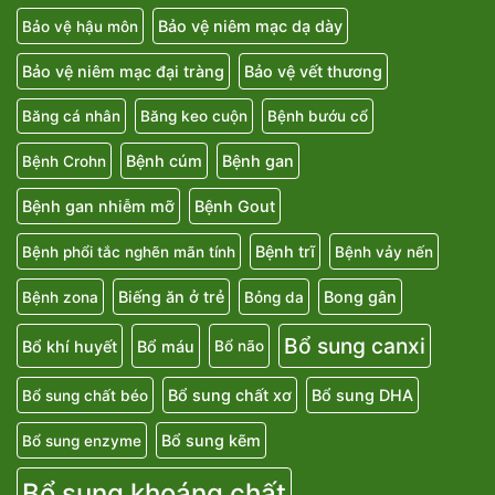
Bảo vệ niêm mạc dạ dày
Bảo vệ hậu môn
Bảo vệ niêm mạc đại tràng
Bảo vệ vết thương
Băng cá nhân
Băng keo cuộn
Bệnh bướu cổ
Bệnh cúm
Bệnh gan
Bệnh Crohn
Bệnh gan nhiễm mỡ
Bệnh Gout
Bệnh trĩ
Bệnh phổi tắc nghẽn mãn tính
Bệnh vảy nến
Biếng ăn ở trẻ
Bong gân
Bệnh zona
Bỏng da
Bổ sung canxi
Bổ khí huyết
Bổ máu
Bổ não
Bổ sung chất xơ
Bổ sung DHA
Bổ sung chất béo
Bổ sung kẽm
Bổ sung enzyme
Bổ sung khoáng chất