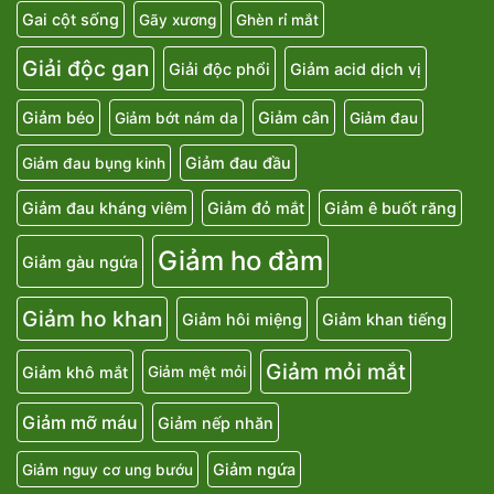
Gai cột sống
Gãy xương
Ghèn rỉ mắt
Giải độc gan
Giải độc phổi
Giảm acid dịch vị
Giảm béo
Giảm cân
Giảm bớt nám da
Giảm đau
Giảm đau đầu
Giảm đau bụng kinh
Giảm đau kháng viêm
Giảm đỏ mắt
Giảm ê buốt răng
Giảm ho đàm
Giảm gàu ngứa
Giảm ho khan
Giảm hôi miệng
Giảm khan tiếng
Giảm mỏi mắt
Giảm khô mắt
Giảm mệt mỏi
Giảm mỡ máu
Giảm nếp nhăn
Giảm ngứa
Giảm nguy cơ ung bướu