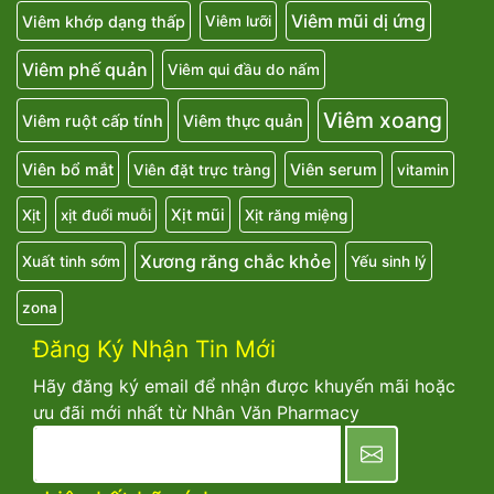
Viêm mũi dị ứng
Viêm khớp dạng thấp
Viêm lưỡi
Viêm phế quản
Viêm qui đầu do nấm
Viêm xoang
Viêm ruột cấp tính
Viêm thực quản
Viên bổ mắt
Viên serum
Viên đặt trực tràng
vitamin
Xịt mũi
Xịt
xịt đuổi muỗi
Xịt răng miệng
Xương răng chắc khỏe
Xuất tinh sớm
Yếu sinh lý
zona
Đăng Ký Nhận Tin Mới
Hãy đăng ký email để nhận được khuyến mãi hoặc
ưu đãi mới nhất từ Nhân Văn Pharmacy
newsletter