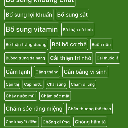
Bổ sung lợi khuẩn
Bổ sung sắt
Bổ sung vitamin
Bổ thận cố tinh
Bồi bổ cơ thể
Bổ thận tráng dương
Buồn nôn
Cải thiện trí nhớ
Buồng trứng đa nang
Cai thuốc lá
Cảm lạnh
Cân bằng vi sinh
Căng thẳng
Cận thị
Cấp nước
Chai sừng
Chàm dị ứng
Chảy nước mũi
Chăm sóc mắt
Chăm sóc răng miệng
Chấn thương thể thao
Chống hăm tã
Chống dị ứng
Che khuyết điểm