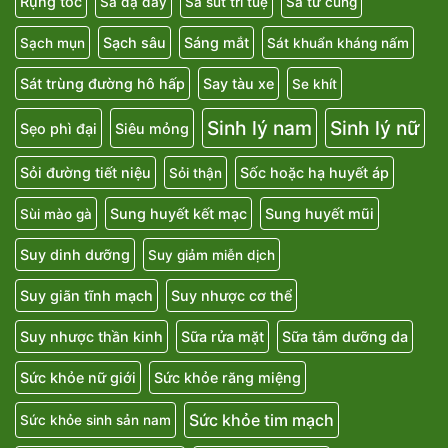
Rụng tóc
Sa dạ dày
Sa sút trí tuệ
Sa tử cung
Sạch sâu
Sáng mắt
Sạch mụn
Sát khuẩn kháng nấm
Sát trùng đường hô hấp
Say tàu xe
Se khít
Sinh lý nam
Sinh lý nữ
Sẹo phì đại
Siêu mỏng
Sỏi đường tiết niệu
Sốc hoặc hạ huyết áp
Sỏi thận
Sung huyết kết mạc
Sung huyết mũi
Sùi mào gà
Suy dinh dưỡng
Suy giảm miễn dịch
Suy giãn tĩnh mạch
Suy nhược cơ thể
Suy nhược thần kinh
Sữa rửa mặt
Sữa tắm dưỡng da
Sức khỏe nữ giới
Sức khỏe răng miệng
Sức khỏe tim mạch
Sức khỏe sinh sản nam