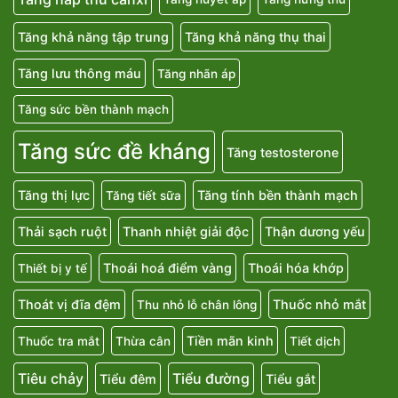
Tăng khả năng tập trung
Tăng khả năng thụ thai
Tăng lưu thông máu
Tăng nhãn áp
Tăng sức bền thành mạch
Tăng sức đề kháng
Tăng testosterone
Tăng thị lực
Tăng tính bền thành mạch
Tăng tiết sữa
Thải sạch ruột
Thanh nhiệt giải độc
Thận dương yếu
Thoái hoá điểm vàng
Thoái hóa khớp
Thiết bị y tế
Thoát vị đĩa đệm
Thuốc nhỏ mắt
Thu nhỏ lỗ chân lông
Tiền mãn kinh
Thuốc tra mắt
Thừa cân
Tiết dịch
Tiêu chảy
Tiểu đường
Tiểu đêm
Tiểu gắt