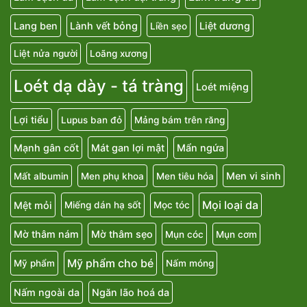
Lang ben
Lành vết bỏng
Liệt dương
Liền sẹo
Liệt nửa người
Loãng xương
Loét dạ dày - tá tràng
Loét miệng
Lợi tiểu
Lupus ban đỏ
Mảng bám trên răng
Mạnh gân cốt
Mát gan lợi mật
Mẩn ngứa
Men vi sinh
Mất albumin
Men phụ khoa
Men tiêu hóa
Mọi loại da
Mệt mỏi
Miếng dán hạ sốt
Mọc tóc
Mờ thâm nám
Mờ thâm sẹo
Mụn cóc
Mụn cơm
Mỹ phẩm cho bé
Mỹ phẩm
Nấm móng
Nấm ngoài da
Ngăn lão hoá da