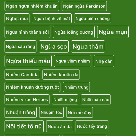
Ngăn ngừa nhiễm khuẩn
Ngăn ngừa Parkinson
Nghẹt mũi
Ngừa bệnh về mắt
Ngừa biến chứng
Ngừa mụn
Ngừa hình thành sỏi
Ngừa loãng xương
Ngừa sẹo
Ngừa thâm
Ngừa sâu răng
Ngừa thiếu máu
Nhẹ cân
Ngừa viêm nhiễm
Nhiễm Candida
Nhiễm khuẩn da
Nhiễm khuẩn đường ruột
Nhiễm trùng
Nhiễm virus Herpes
Nhiệt miệng
Nhồi máu não
Nhuận tràng
Nổi mề đay
Nhuộm tóc
Nội tiết tố nữ
Nước ăn da
Nước tẩy trang