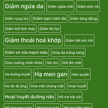
Giảm ngứa da
Giảm ngứa mắt
Giảm phù nề
Giảm sạm nám da
Giảm rụng tóc
Giảm tăng động
Giảm thể tích máu
Giảm thị lực
Giảm thoái hoá khớp
Giảm tiết mồ hôi
Giảm xơ vữa mạch máu
Giúp da trắng sáng
Giúp xương chắc khỏe
Giữ ẩm mắt
Giữ ẩm
Hạ men gan
Hen suyễn
Hạ đường huyết
Ho do dị ứng
Hoa mắt chóng mặt
Hoạt huyết
Hoạt huyết dưỡng não
Hỗ trợ bài sỏi
Hỗ trợ mọc tóc
Hỗ trợ tiêu hóa
Hỗ trợ táo bón