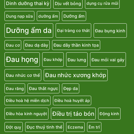
Dinh dưỡng thai kỳ
Dịu vết bỏng
dụng cụ rửa mũi
Dưỡng ẩm
Dung nạp sữa
dưỡng ẩm
Dưỡng ẩm da
Đau bụng kinh
Đại tràng co thắt
Đau dạ dày
Đau dây thần kinh tọa
Đau cơ
Đau họng
Đau lưng
Đau mỏi vai gáy
Đau khớp
Đau nhức xương khớp
Đau nhức cơ thể
Đau thắt ngực
Đẹp da
Đau răng
Điều hoà hệ miễn dịch
Điều hoà huyết áp
Điều trị táo bón
Điều hòa kinh nguyệt
Động kinh
Đục thuỷ tinh thể
Đột quỵ
Eczema
Êm trĩ