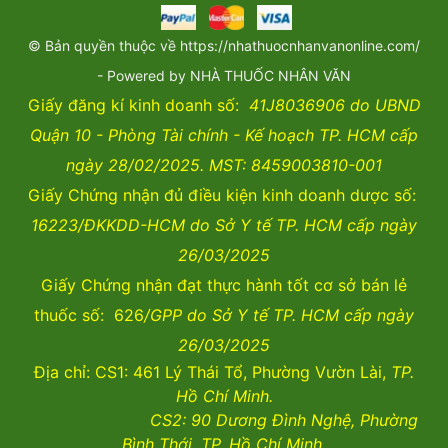
© Bản quyền thuộc về https://nhathuocnhanvanonline.com/
- Powered by NHÀ THUỐC NHÂN VĂN
Giấy đăng kí kinh doanh số:
41J8036906 do UBND
Quận 10 - Phòng Tài chính - Kế hoạch TP. HCM cấp
ngày 28/02/2025. MST: 8459003810-001
Giấy Chứng nhận đủ điều kiện kinh doanh dược số:
16223/ĐKKDD-HCM do Sở Y tế TP. HCM cấp ngày
26/03/2025
Giấy Chứng nhận đạt thực hành tốt cơ sở bán lẻ
thuốc số: 626
/GPP do Sở Y tế TP. HCM cấp ngày
26/03/2025
Địa chỉ: CS1: 461 Lý Thái Tổ, Phường Vườn Lài,
TP.
Hồ Chí Minh.
CS2:
90 Dương Đình Nghệ, Phường
Bình Thới, TP. Hồ Chí Minh.