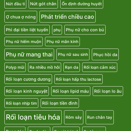
Nứt gót chân
Nứt đầu ti
Ổn định đường huyết
Phát triển chiều cao
Ợ chua ợ nóng
Phì đại tiền liệt tuyến
Phụ nữ cho con bú
phụ
Phụ nữ hiếm muộn
Phụ nữ mãn kinh
Phụ nữ mang thai
Phục hồi da
Phụ nữ sau sinh
Polyp mũi
Ra nhiều mồ hôi
Rạn da
Rối loạn cảm xúc
Rối loạn cương dương
Rối loạn hấp thu lactose
Rối loạn kinh nguyệt
Rối loạn lipid máu
Rối loạn lo âu
Rối loạn tiền đình
Rối loạn nhịp tim
Rối loạn tiêu hóa
Rôm sảy
Run chân tay