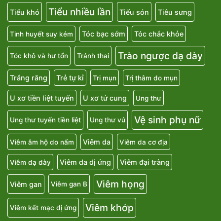
Tiểu nhiều lần
Tiểu khó
Tiểu són
Tiêu sưng
Tóc bạc sớm
Tóc chắc khỏe
Tinh huyết suy kém
Trào ngược dạ dày
Tóc khô và hư tổn
Tránh thai
Trắng răng
Trẻ tự kỉ
Trị mụn
Trị thâm do mụn
U xơ tiền liệt tuyến
U xơ tử cung
Ung thư
Vệ sinh phụ nữ
Ung thư tuyến tiền liệt
Ung thư vú
Viêm da
Viêm âm hộ do nấm
Viêm da cơ địa
Viêm da dị ứng
Viêm đại tràng
Viêm dạ dày
Viêm họng
Viêm gan
Viêm gan B
Viêm khớp
Viêm kết mạc dị ứng