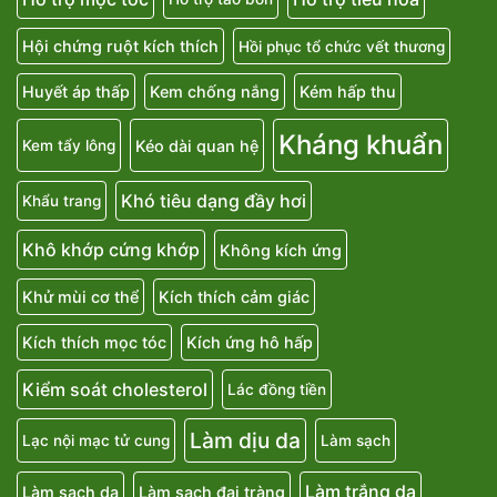
Hội chứng ruột kích thích
Hồi phục tổ chức vết thương
Huyết áp thấp
Kem chống nắng
Kém hấp thu
Kháng khuẩn
Kéo dài quan hệ
Kem tẩy lông
Khó tiêu dạng đầy hơi
Khẩu trang
Khô khớp cứng khớp
Không kích ứng
Khử mùi cơ thể
Kích thích cảm giác
Kích thích mọc tóc
Kích ứng hô hấp
Kiểm soát cholesterol
Lác đồng tiền
Làm dịu da
Lạc nội mạc tử cung
Làm sạch
Làm trắng da
Làm sạch da
Làm sạch đại tràng