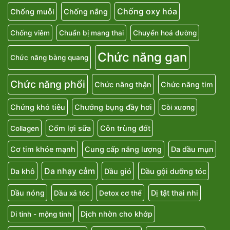
Chống oxy hóa
Chống muỗi
Chống nắng
Chống viêm
Chuẩn bị mang thai
Chuyển hoá đường
Chức năng gan
Chức năng bàng quang
Chức năng phổi
Chức năng thận
Chức năng tim
Chứng khó tiêu
Chướng bụng đầy hơi
Còi xương
Cốm lợi sữa
Côn trùng đốt
Collagen
Cơ tim khỏe mạnh
Cung cấp năng lượng
Da dầu mụn
Da nhạy cảm
Da khô
Dầu gió
Dầu gội dưỡng tóc
Dầu nóng
Dị tật thai nhi
Dầu xả tóc
Detox cơ thể
Dịch nhờn cho khớp
Di tinh - mộng tinh