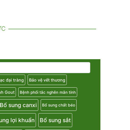
ỨC
ạc đại tràng
Bảo vệ vết thương
nh Gout
Bệnh phổi tắc nghẽn mãn tính
Bổ sung canxi
Bổ sung chất béo
ung lợi khuẩn
Bổ sung sắt