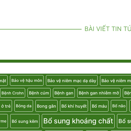
BÀI VIẾT TIN T
 mật
Bảo vệ niêm mạc dạ dày
Bảo vệ niêm m
Bảo vệ hậu môn
Bệnh cúm
Bệnh gan
Bệnh gan nhiễm mỡ
Bệ
Bệnh Crohn
 ở trẻ
Bong gân
Bổ khí huyết
Bổ máu
Bỏng da
Bổ não
Bổ sung khoáng chất
Bổ s
Bổ sung kẽm
yme