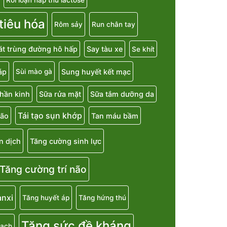
 tiêu hóa
Rôm sảy
Run chân tay
át trùng đường hô hấp
Say tàu xe
Se khít
áp
Sung huyết kết mạc
Sùi mào gà
hần kinh
Sữa rửa mặt
Sữa tắm dưỡng da
Tái tạo sụn khớp
não
Tan máu bầm
n dịch
Tăng cường sinh lực
Tăng cường trí não
anxi
Tăng huyết áp
Tăng hứng thú
Tăng sức đề kháng
mạch