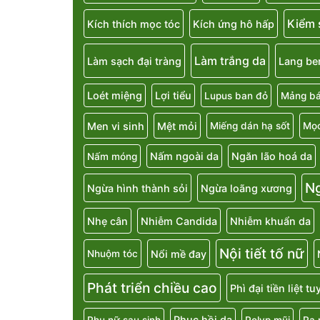
Kiểm 
Kích thích mọc tóc
Kích ứng hô hấp
Làm trắng da
Làm sạch đại tràng
Lang be
Loét miệng
Lợi tiểu
Lupus ban đỏ
Mảng bá
Men vi sinh
Mệt mỏi
Miếng dán hạ sốt
Mọc
Nấm ngoài da
Ngăn lão hoá da
Nấm móng
N
Ngừa hình thành sỏi
Ngừa loãng xương
Nhẹ cân
Nhiễm Candida
Nhiễm khuẩn da
Nội tiết tố nữ
Nổi mề đay
Nhuộm tóc
Phát triển chiều cao
Phì đại tiền liệt t
Phục hồi da
Phụ nữ sau sinh
Polyp mũi
Ra 