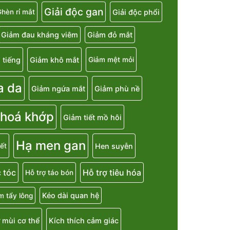
Giải độc gan
Giải độc phổi
hèn rỉ mắt
Giảm đau kháng viêm
Giảm đỏ mắt
 tiếng
Giảm khô mắt
Giảm mệt mỏi
a da
Giảm ngứa mắt
Giảm phù nề
 hoá khớp
Giảm tiết mồ hôi
Hạ men gan
Hen suyễn
ết
 tóc
Hỗ trợ tiêu hóa
Hỗ trợ táo bón
Kéo dài quan hệ
m tẩy lông
 mùi cơ thể
Kích thích cảm giác