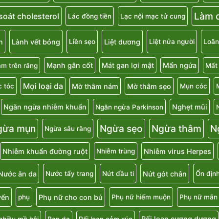
Làm d
soát cholesterol
Lác đồng tiền
Lạc nội mạc tử cung
n
Lành vết bỏng
Liệt dương
Liền sẹo
Liệt nửa người
Loãn
Mạnh gân cốt
Mát gan lợi mật
Mẩn ngứa
m trên răng
Mất
Mọi loại da
Mờ thâm nám
Mờ thâm sẹo
 tóc
Mụn cóc
Ngăn ngừa nhiễm khuẩn
Nghẹt mũi
Ngăn ngừa Parkinson
gừa mụn
Ngừa sẹo
Ngừa thâm
N
Ngừa sâu răng
Nhiễm khuẩn đường ruột
Nhiễm virus Herpes
Nhiễm trùng
Nước ăn da
Nứt gót chân
Nước tẩy trang
Nứt đầu ti
Ổn địn
uyến
Phụ nữ cho con bú
phụ
Phụ nữ hiếm muộn
Phụ nữ mãn 
Rối loạn cương dương
nhiều mồ hôi
Rạn da
Rối loạn cảm xúc