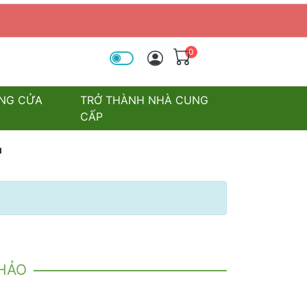
0
óa tìm kiếm
NG CỬA
TRỞ THÀNH NHÀ CUNG
CẤP
'
KHẢO