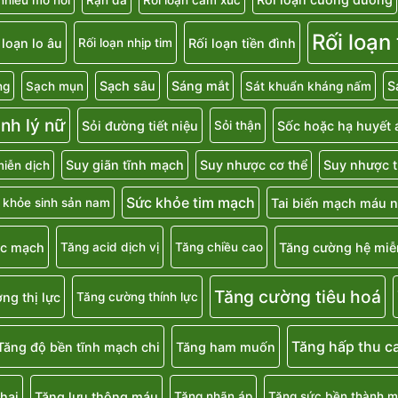
Rối loạn
 loạn lo âu
Rối loạn tiền đình
Rối loạn nhịp tim
Sạch sâu
Sáng mắt
S
ng
Sạch mụn
Sát khuẩn kháng nấm
inh lý nữ
Sỏi đường tiết niệu
Sốc hoặc hạ huyết 
Sỏi thận
Suy giãn tĩnh mạch
Suy nhược cơ thể
Suy nhược t
iễn dịch
Sức khỏe tim mạch
Tai biến mạch máu 
 khỏe sinh sản nam
ắc mạch
Tăng cường hệ miễ
Tăng acid dịch vị
Tăng chiều cao
Tăng cường tiêu hoá
ng thị lực
Tăng cường thính lực
Tăng hấp thu c
Tăng độ bền tĩnh mạch chi
Tăng ham muốn
hai
Tăng lưu thông máu
Tăng nhãn áp
Tăng sức bền thành 