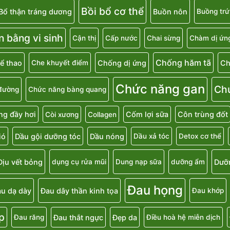
Bồi bổ cơ thể
Bổ thận tráng dương
Buồn nôn
Buồng trứ
n bằng vi sinh
Cận thị
Cấp nước
Chai sừng
Chàm dị ứn
Chống hăm tã
ể thao
Chống dị ứng
Ch
Che khuyết điểm
Chức năng gan
Ch
đường
Chức năng bàng quang
g đầy hơi
Cốm lợi sữa
Côn trùng đốt
Còi xương
Collagen
ió
Dầu gội dưỡng tóc
Dầu nóng
Dầu xả tóc
Detox cơ thể
Dịu vết bỏng
Dưỡ
dụng cụ rửa mũi
Dung nạp sữa
dưỡng ẩm
Đau họng
u dạ dày
Đau dây thần kinh tọa
Đau khớp
p
Đau thắt ngực
Đẹp da
Đau răng
Điều hoà hệ miễn dịch