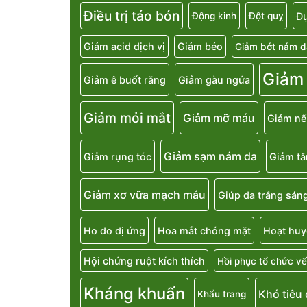
Điều trị táo bón
Đụ
Động kinh
Đột quỵ
Giảm acid dịch vị
Giảm béo
Giảm bớt nám d
Giảm
Giảm ê buốt răng
Giảm gàu ngứa
Giảm mỏi mắt
Giảm mỡ máu
Giảm nế
Giảm sạm nám da
Giảm rụng tóc
Giảm t
Giảm xơ vữa mạch máu
Giúp da trắng sán
Ho do dị ứng
Hoa mắt chóng mặt
Hoạt huy
Hội chứng ruột kích thích
Hồi phục tổ chức vế
Kháng khuẩn
Khó tiêu
Khẩu trang