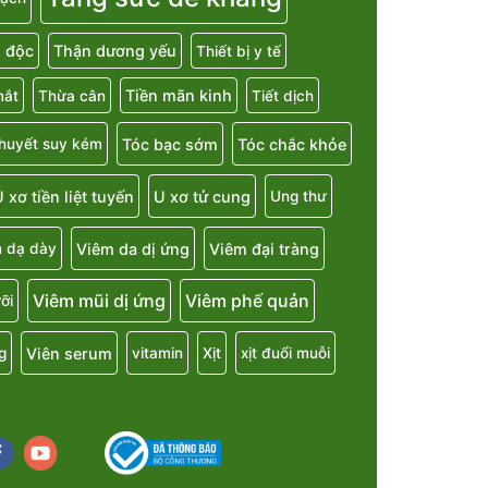
i độc
Thận dương yếu
Thiết bị y tế
Tiền mãn kinh
mắt
Thừa cân
Tiết dịch
Tóc bạc sớm
Tóc chắc khỏe
 huyết suy kém
 xơ tiền liệt tuyến
U xơ tử cung
Ung thư
Viêm da dị ứng
Viêm đại tràng
 dạ dày
Viêm mũi dị ứng
Viêm phế quản
ỡi
Viên serum
g
vitamin
Xịt
xịt đuổi muỗi
cebook
youtube