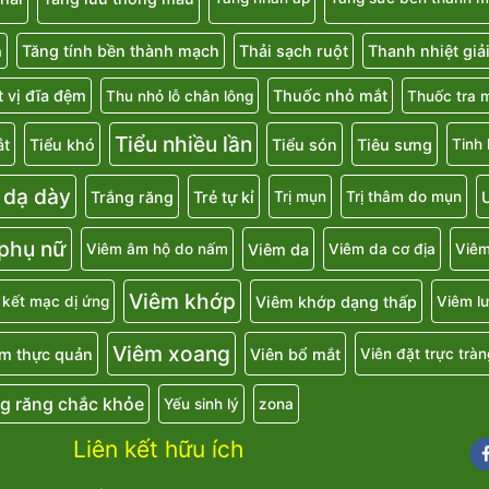
Tăng tính bền thành mạch
Thải sạch ruột
Thanh nhiệt giả
a
 vị đĩa đệm
Thuốc nhỏ mắt
Thu nhỏ lỗ chân lông
Thuốc tra 
Tiểu nhiều lần
ắt
Tiểu khó
Tiểu són
Tiêu sưng
Tinh
 dạ dày
Trắng răng
Trẻ tự kỉ
U
Trị mụn
Trị thâm do mụn
 phụ nữ
Viêm da
Viêm âm hộ do nấm
Viêm da cơ địa
Viêm
Viêm khớp
Viêm khớp dạng thấp
 kết mạc dị ứng
Viêm lư
Viêm xoang
m thực quản
Viên bổ mắt
Viên đặt trực tràn
g răng chắc khỏe
Yếu sinh lý
zona
Liên kết hữu ích
Fa