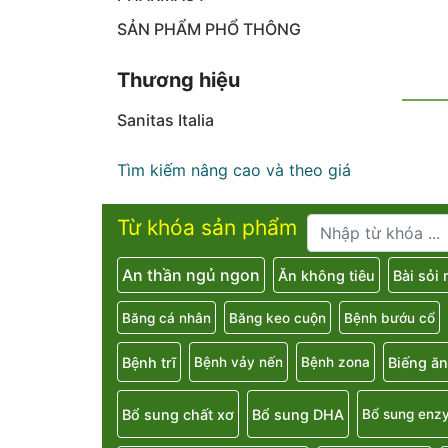
SẢN PHẨM PHỔ THÔNG
Thương hiệu
Sanitas Italia
Tìm kiếm nâng cao và theo giá
Từ khóa sản phẩm
An thần ngủ ngon
Ăn không tiêu
Bài sỏi
Băng cá nhân
Băng keo cuộn
Bệnh bướu cổ
Bệnh trĩ
Biếng ăn
Bệnh vảy nến
Bệnh zona
Bổ sung chất xơ
Bổ sung DHA
Bổ sung enz