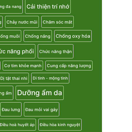
Cải thiện trí nhớ
ng đa nang
Chảy nước mũi
Chăm sóc mắt
g
Chống oxy hóa
ống muỗi
Chống nắng
ức năng phổi
Chức năng thận
Cơ tim khỏe mạnh
Cung cấp năng lượng
Dị tật thai nhi
Di tinh - mộng tinh
Dưỡng ẩm da
ng ẩm
Đau lưng
Đau mỏi vai gáy
Điều hoà huyết áp
Điều hòa kinh nguyệt