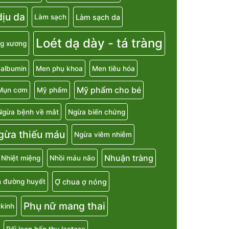
ịu da
Làm sạch da
Làm sạch
Loét dạ dày - tá tràng
g xương
 albumin
Men phụ khoa
Men tiêu hóa
Mỹ phẩm cho bé
Mụn cơm
Mỹ phẩm
Ngừa bệnh về mắt
Ngừa biến chứng
gừa thiếu máu
Ngừa viêm nhiễm
Nhuận tràng
Nhiệt miệng
Nhồi máu não
Ợ chua ợ nóng
h đường huyết
Phụ nữ mang thai
kinh
Rối loạn hấp thu lactose