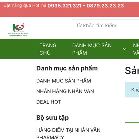
Đặt hàng qua Hotline
0935.321.321 - 0879.23.23.23
Từ khóa tìm kiếm
admin.configuration.shipping.provider
TRANG
DANH MỤC SẢN
N
CHỦ
PHẨM
V
Danh mục sản phẩm
Sả
DANH MỤC SẢN PHẨM
Khô
NHÃN HÀNG NHÂN VĂN
DEAL HOT
Bộ sưu tập
HÀNG ĐIỂM TẠI NHÂN VĂN
PHARMACY