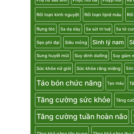
Rối loạn kinh nguyệt
Rối loạn lipid máu
Rối
Rụng tóc
Sa dạ dày
Sa sút trí tuệ
Sa tử cu
Sinh lý nam
S
Sẹo phì đại
Siêu mỏng
Sung huyết mũi
Suy dinh dưỡng
Suy giảm m
Sức khỏe nữ giới
Sức khỏe răng miệng
Sức
Táo bón chức năng
T
Tạo máu
Tăng cường sức khỏe
Tăng cườ
Tăng cường tuần hoàn não
Tăng khả năng tập trung
Tăng khả năng thụ t