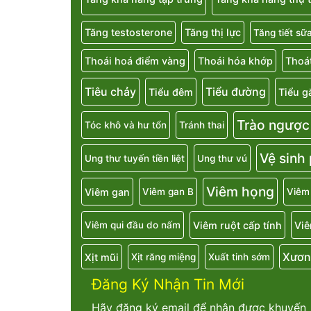
Tăng testosterone
Tăng thị lực
Tăng tiết sữ
Thoái hoá điểm vàng
Thoái hóa khớp
Thoát
Tiêu chảy
Tiểu đường
Tiểu đêm
Tiểu g
Trào ngược
Tóc khô và hư tổn
Tránh thai
Vệ sinh
Ung thư tuyến tiền liệt
Ung thư vú
Viêm họng
Viêm gan
Viêm gan B
Viêm
Viêm ruột cấp tính
Viê
Viêm qui đầu do nấm
Xươn
Xịt mũi
Xịt răng miệng
Xuất tinh sớm
Đăng Ký Nhận Tin Mới
Hãy đăng ký email để nhận được khuyến