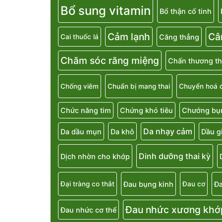
Bổ sung vitamin
Bổ thận cố tinh
Cảm lạnh
Câ
Căng thẳng
Cai thuốc lá
Chăm sóc răng miệng
Chấn thương th
Chống viêm
Chuẩn bị mang thai
Chuyển hoá 
Chức năng tim
Chứng khó tiêu
Chướng bụn
Da nhạy cảm
Da dầu mụn
Da khô
Dầu g
Dinh dưỡng thai kỳ
Dịch nhờn cho khớp
Đau bụng kinh
Đa
Đại tràng co thắt
Đau cơ
Đau nhức xương khớ
Đau nhức cơ thể