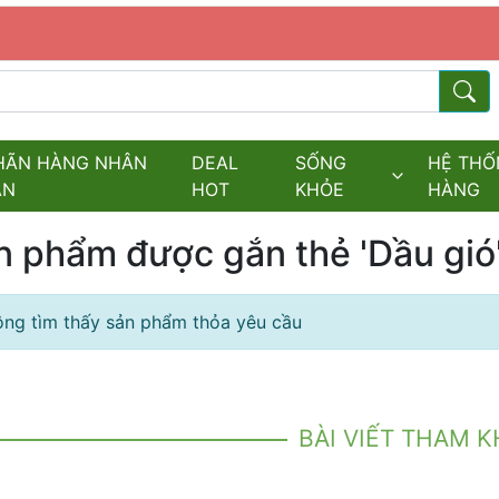
s.fields.logo
Từ kh
HÃN HÀNG NHÂN
DEAL
SỐNG
HỆ THỐ
ĂN
HOT
KHỎE
HÀNG
n phẩm được gắn thẻ 'Dầu gió
ng tìm thấy sản phẩm thỏa yêu cầu
BÀI VIẾT THAM 