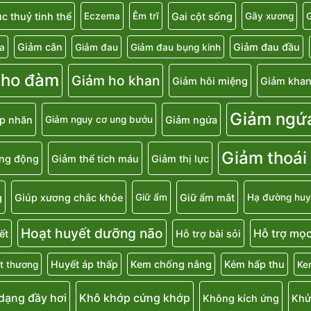
c thuỷ tinh thể
Gai cột sống
Eczema
Êm trĩ
Gãy xương
G
Giảm cân
Giảm đau đầu
a
Giảm đau
Giảm đau bụng kinh
 ho đàm
Giảm ho khan
Giảm hôi miệng
Giảm khan
Giảm ngứ
p nhăn
Giảm ngứa
Giảm nguy cơ ung bướu
Giảm thoái
ăng động
Giảm thể tích máu
Giảm thị lực
g
Giúp xương chắc khỏe
Giữ ẩm mắt
Giữ ẩm
Hạ đường huy
Hoạt huyết dưỡng não
Hỗ trợ mọc
ết
Hỗ trợ bài sỏi
Huyết áp thấp
Kem chống nắng
Kém hấp thu
t thương
Ke
 dạng đầy hơi
Khô khớp cứng khớp
Không kích ứng
Khử