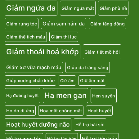
Giảm ngứa da
Giảm ngứa mắt
Giảm phù nề
Giảm sạm nám da
Giảm rụng tóc
Giảm tăng động
Giảm thể tích máu
Giảm thị lực
Giảm thoái hoá khớp
Giảm tiết mồ hôi
Giảm xơ vữa mạch máu
Giúp da trắng sáng
Giúp xương chắc khỏe
Giữ ẩm mắt
Giữ ẩm
Hạ men gan
Hen suyễn
Hạ đường huyết
Ho do dị ứng
Hoa mắt chóng mặt
Hoạt huyết
Hoạt huyết dưỡng não
Hỗ trợ bài sỏi
Hỗ trợ mọc tóc
Hỗ trợ tiêu hóa
Hỗ trợ táo bón