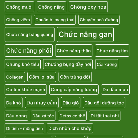
Chống oxy hóa
Chống muỗi
Chống nắng
Chống viêm
Chuẩn bị mang thai
Chuyển hoá đường
Chức năng gan
Chức năng bàng quang
Chức năng phổi
Chức năng thận
Chức năng tim
Chứng khó tiêu
Chướng bụng đầy hơi
Còi xương
Cốm lợi sữa
Côn trùng đốt
Collagen
Cơ tim khỏe mạnh
Cung cấp năng lượng
Da dầu mụn
Da nhạy cảm
Da khô
Dầu gió
Dầu gội dưỡng tóc
Dầu nóng
Dị tật thai nhi
Dầu xả tóc
Detox cơ thể
Dịch nhờn cho khớp
Di tinh - mộng tinh