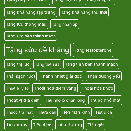
Tăng khả năng tập trung
Tăng khả năng thụ thai
Tăng lưu thông máu
Tăng nhãn áp
Tăng sức bền thành mạch
Tăng sức đề kháng
Tăng testosterone
Tăng thị lực
Tăng tính bền thành mạch
Tăng tiết sữa
Thải sạch ruột
Thanh nhiệt giải độc
Thận dương yếu
Thoái hoá điểm vàng
Thoái hóa khớp
Thiết bị y tế
Thoát vị đĩa đệm
Thuốc nhỏ mắt
Thu nhỏ lỗ chân lông
Tiền mãn kinh
Thuốc tra mắt
Thừa cân
Tiết dịch
Tiêu chảy
Tiểu đường
Tiểu đêm
Tiểu gắt