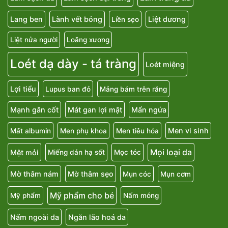
Lang ben
Lành vết bỏng
Liệt dương
Liền sẹo
Liệt nửa người
Loãng xương
Loét dạ dày - tá tràng
Loét miệng
Lợi tiểu
Lupus ban đỏ
Mảng bám trên răng
Mạnh gân cốt
Mát gan lợi mật
Mẩn ngứa
Men vi sinh
Mất albumin
Men phụ khoa
Men tiêu hóa
Mọi loại da
Mệt mỏi
Miếng dán hạ sốt
Mọc tóc
Mờ thâm nám
Mờ thâm sẹo
Mụn cóc
Mụn cơm
Mỹ phẩm cho bé
Mỹ phẩm
Nấm móng
Nấm ngoài da
Ngăn lão hoá da