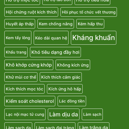
Hội chứng ruột kích thích
Hồi phục tổ chức vết thương
Huyết áp thấp
Kem chống nắng
Kém hấp thu
Kháng khuẩn
Kéo dài quan hệ
Kem tẩy lông
Khó tiêu dạng đầy hơi
Khẩu trang
Khô khớp cứng khớp
Không kích ứng
Khử mùi cơ thể
Kích thích cảm giác
Kích thích mọc tóc
Kích ứng hô hấp
Kiểm soát cholesterol
Lác đồng tiền
Làm dịu da
Lạc nội mạc tử cung
Làm sạch
Làm trắng da
Làm sạch da
Làm sạch đại tràng