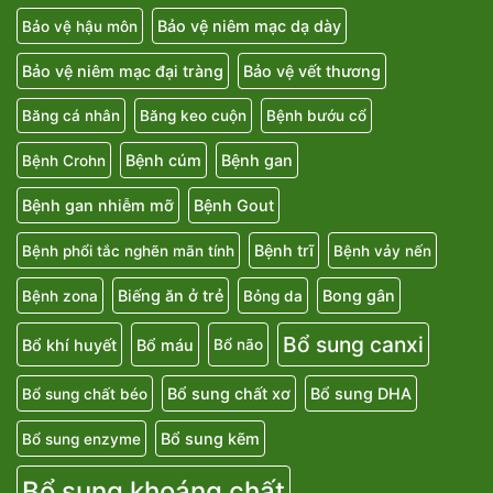
Bảo vệ niêm mạc dạ dày
Bảo vệ hậu môn
Bảo vệ niêm mạc đại tràng
Bảo vệ vết thương
Băng cá nhân
Băng keo cuộn
Bệnh bướu cổ
Bệnh cúm
Bệnh gan
Bệnh Crohn
Bệnh gan nhiễm mỡ
Bệnh Gout
Bệnh trĩ
Bệnh phổi tắc nghẽn mãn tính
Bệnh vảy nến
Biếng ăn ở trẻ
Bong gân
Bệnh zona
Bỏng da
Bổ sung canxi
Bổ khí huyết
Bổ máu
Bổ não
Bổ sung chất xơ
Bổ sung DHA
Bổ sung chất béo
Bổ sung kẽm
Bổ sung enzyme
Bổ sung khoáng chất