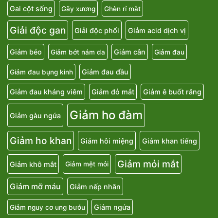
Gai cột sống
Gãy xương
Ghèn rỉ mắt
Giải độc gan
Giải độc phổi
Giảm acid dịch vị
Giảm béo
Giảm cân
Giảm bớt nám da
Giảm đau
Giảm đau đầu
Giảm đau bụng kinh
Giảm đau kháng viêm
Giảm đỏ mắt
Giảm ê buốt răng
Giảm ho đàm
Giảm gàu ngứa
Giảm ho khan
Giảm hôi miệng
Giảm khan tiếng
Giảm mỏi mắt
Giảm khô mắt
Giảm mệt mỏi
Giảm mỡ máu
Giảm nếp nhăn
Giảm ngứa
Giảm nguy cơ ung bướu