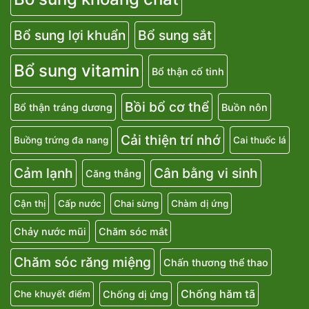
Bổ sung lợi khuẩn
Bổ sung sắt
Bổ sung vitamin
Bổ thận cố tinh
Bồi bổ cơ thể
Bổ thận tráng dương
Buồn nôn
Cải thiện trí nhớ
Buồng trứng đa nang
Cai thuốc lá
Cảm lạnh
Cân bằng vi sinh
Căng thẳng
Cận thị
Cấp nước
Chai sừng
Chàm dị ứng
Chảy nước mũi
Chăm sóc mắt
Chăm sóc răng miệng
Chấn thương thể thao
Chống hăm tã
Chống dị ứng
Che khuyết điểm