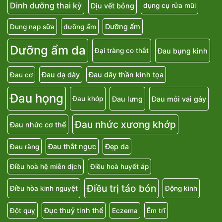
Dinh dưỡng thai kỳ
Dịu vết bỏng
dụng cụ rửa mũi
Dưỡng ẩm
Dung nạp sữa
dưỡng ẩm
Dưỡng ẩm da
Đau bụng kinh
Đại tràng co thắt
Đau dạ dày
Đau dây thần kinh tọa
Đau cơ
Đau họng
Đau lưng
Đau mỏi vai gáy
Đau khớp
Đau nhức xương khớp
Đau nhức cơ thể
Đau thắt ngực
Đẹp da
Đau răng
Điều hoà hệ miễn dịch
Điều hoà huyết áp
Điều trị táo bón
Điều hòa kinh nguyệt
Động kinh
Đục thuỷ tinh thể
Đột quỵ
Eczema
Êm trĩ