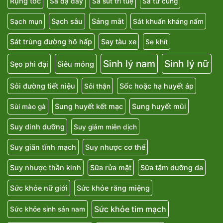
Rụng tóc
Sa dạ dày
Sa sút trí tuệ
Sa tử cung
Sạch sâu
Sáng mắt
Sạch mụn
Sát khuẩn kháng nấm
Sát trùng đường hô hấp
Say tàu xe
Se khít
Sinh lý nam
Sinh lý nữ
Sẹo phì đại
Siêu mỏng
Sỏi đường tiết niệu
Sốc hoặc hạ huyết áp
Sỏi thận
Sung huyết kết mạc
Sung huyết mũi
Sùi mào gà
Suy dinh dưỡng
Suy giảm miễn dịch
Suy giãn tĩnh mạch
Suy nhược cơ thể
Suy nhược thần kinh
Sữa rửa mặt
Sữa tắm dưỡng da
Sức khỏe nữ giới
Sức khỏe răng miệng
Sức khỏe tim mạch
Sức khỏe sinh sản nam