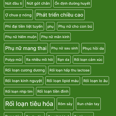
Nứt gót chân
Nứt đầu ti
Ổn định đường huyết
Phát triển chiều cao
Ợ chua ợ nóng
Phì đại tiền liệt tuyến
Phụ nữ cho con bú
phụ
Phụ nữ hiếm muộn
Phụ nữ mãn kinh
Phụ nữ mang thai
Phục hồi da
Phụ nữ sau sinh
Polyp mũi
Ra nhiều mồ hôi
Rạn da
Rối loạn cảm xúc
Rối loạn cương dương
Rối loạn hấp thu lactose
Rối loạn kinh nguyệt
Rối loạn lipid máu
Rối loạn lo âu
Rối loạn tiền đình
Rối loạn nhịp tim
Rối loạn tiêu hóa
Rôm sảy
Run chân tay