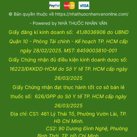
© Bản quyền thuộc về https://nhathuocnhanvanonline.com/
- Powered by NHÀ THUỐC NHÂN VĂN
Giấy đăng kí kinh doanh số:
41J8036906 do UBND
Quận 10 - Phòng Tài chính - Kế hoạch TP. HCM cấp
ngày 28/02/2025. MST: 8459003810-001
Giấy Chứng nhận đủ điều kiện kinh doanh dược số:
16223/ĐKKDD-HCM do Sở Y tế TP. HCM cấp ngày
26/03/2025
Giấy Chứng nhận đạt thực hành tốt cơ sở bán lẻ
thuốc số: 626
/GPP do Sở Y tế TP. HCM cấp ngày
26/03/2025
Địa chỉ: CS1: 461 Lý Thái Tổ, Phường Vườn Lài,
TP.
Hồ Chí Minh.
CS2:
90 Dương Đình Nghệ, Phường
Bình Thới, TP. Hồ Chí Minh.