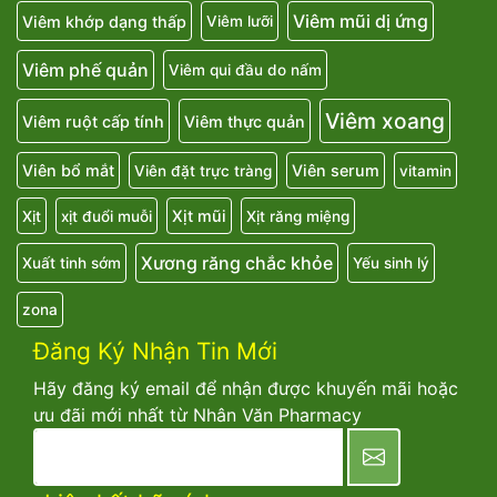
Viêm mũi dị ứng
Viêm khớp dạng thấp
Viêm lưỡi
Viêm phế quản
Viêm qui đầu do nấm
Viêm xoang
Viêm ruột cấp tính
Viêm thực quản
Viên bổ mắt
Viên serum
Viên đặt trực tràng
vitamin
Xịt mũi
Xịt
xịt đuổi muỗi
Xịt răng miệng
Xương răng chắc khỏe
Xuất tinh sớm
Yếu sinh lý
zona
Đăng Ký Nhận Tin Mới
Hãy đăng ký email để nhận được khuyến mãi hoặc
ưu đãi mới nhất từ Nhân Văn Pharmacy
newsletter