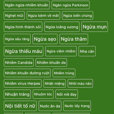
Ngăn ngừa nhiễm khuẩn
Ngăn ngừa Parkinson
Nghẹt mũi
Ngừa bệnh về mắt
Ngừa biến chứng
Ngừa mụn
Ngừa hình thành sỏi
Ngừa loãng xương
Ngừa sẹo
Ngừa thâm
Ngừa sâu răng
Ngừa thiếu máu
Nhẹ cân
Ngừa viêm nhiễm
Nhiễm Candida
Nhiễm khuẩn da
Nhiễm khuẩn đường ruột
Nhiễm trùng
Nhiễm virus Herpes
Nhiệt miệng
Nhồi máu não
Nhuận tràng
Nổi mề đay
Nhuộm tóc
Nội tiết tố nữ
Nước ăn da
Nước tẩy trang