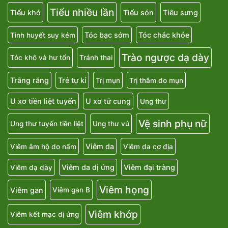
Tiểu nhiều lần
Tiểu khó
Tiểu són
Tiêu sưng
Tóc bạc sớm
Tóc chắc khỏe
Tinh huyết suy kém
Trào ngược dạ dày
Tóc khô và hư tổn
Tránh thai
Trắng răng
Trẻ tự kỉ
Trị mụn
Trị thâm do mụn
U xơ tiền liệt tuyến
U xơ tử cung
Ung thư
Vệ sinh phụ nữ
Ung thư tuyến tiền liệt
Ung thư vú
Viêm da
Viêm âm hộ do nấm
Viêm da cơ địa
Viêm da dị ứng
Viêm đại tràng
Viêm dạ dày
Viêm họng
Viêm gan
Viêm gan B
Viêm khớp
Viêm kết mạc dị ứng