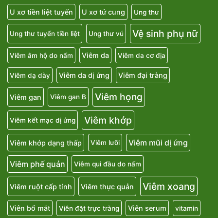
U xơ tiền liệt tuyến
U xơ tử cung
Ung thư
Vệ sinh phụ nữ
Ung thư tuyến tiền liệt
Ung thư vú
Viêm da
Viêm âm hộ do nấm
Viêm da cơ địa
Viêm da dị ứng
Viêm đại tràng
Viêm dạ dày
Viêm họng
Viêm gan
Viêm gan B
Viêm khớp
Viêm kết mạc dị ứng
Viêm mũi dị ứng
Viêm khớp dạng thấp
Viêm lưỡi
Viêm phế quản
Viêm qui đầu do nấm
Viêm xoang
Viêm ruột cấp tính
Viêm thực quản
Viên bổ mắt
Viên serum
Viên đặt trực tràng
vitamin