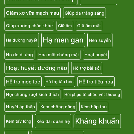
Giảm xơ vữa mạch máu
Giúp da trắng sáng
Giúp xương chắc khỏe
Giữ ẩm mắt
Giữ ẩm
Hạ men gan
Hen suyễn
Hạ đường huyết
Ho do dị ứng
Hoa mắt chóng mặt
Hoạt huyết
Hoạt huyết dưỡng não
Hỗ trợ bài sỏi
Hỗ trợ mọc tóc
Hỗ trợ tiêu hóa
Hỗ trợ táo bón
Hội chứng ruột kích thích
Hồi phục tổ chức vết thương
Huyết áp thấp
Kem chống nắng
Kém hấp thu
Kháng khuẩn
Kéo dài quan hệ
Kem tẩy lông