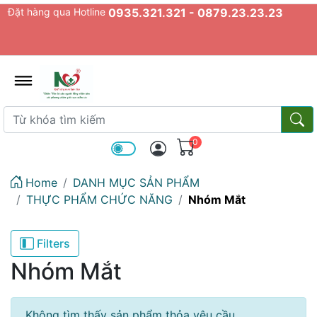
Đặt hàng qua Hotline
0935.321.321 - 0879.23.23.23
admin.configuration.shipping.prov
Từ khóa tìm kiếm
Từ k
0
Home
DANH MỤC SẢN PHẨM
THỰC PHẨM CHỨC NĂNG
Nhóm Mắt
Filters
Nhóm Mắt
Không tìm thấy sản phẩm thỏa yêu cầu