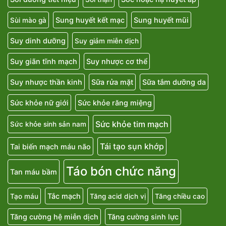
Sung huyết kết mạc
Sung huyết mũi
Sùi mào gà
Suy dinh dưỡng
Suy giảm miễn dịch
Suy giãn tĩnh mạch
Suy nhược cơ thể
Suy nhược thần kinh
Sữa rửa mặt
Sữa tắm dưỡng da
Sức khỏe nữ giới
Sức khỏe răng miệng
Sức khỏe tim mạch
Sức khỏe sinh sản nam
Tái tạo sụn khớp
Tai biến mạch máu não
Táo bón chức năng
Tan máu bầm
Tắc mạch
Tạo máu
Tăng acid dịch vị
Tăng chiều cao
Tăng cường hệ miễn dịch
Tăng cường sinh lực