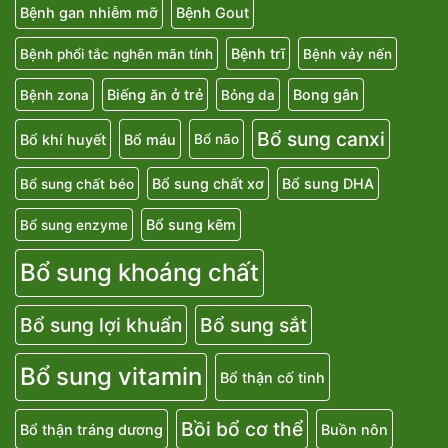
Bệnh gan nhiễm mỡ
Bệnh Gout
Bệnh trĩ
Bệnh phổi tắc nghẽn mãn tính
Bệnh vảy nến
Biếng ăn ở trẻ
Bong gân
Bệnh zona
Bỏng da
Bổ sung canxi
Bổ khí huyết
Bổ máu
Bổ não
Bổ sung chất xơ
Bổ sung DHA
Bổ sung chất béo
Bổ sung kẽm
Bổ sung enzyme
Bổ sung khoáng chất
Bổ sung lợi khuẩn
Bổ sung sắt
Bổ sung vitamin
Bổ thận cố tinh
Bồi bổ cơ thể
Bổ thận tráng dương
Buồn nôn