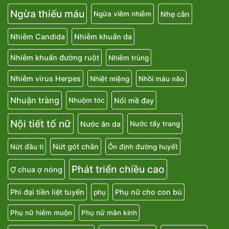
Ngừa thiếu máu
Nhẹ cân
Ngừa viêm nhiễm
Nhiễm Candida
Nhiễm khuẩn da
Nhiễm khuẩn đường ruột
Nhiễm trùng
Nhiễm virus Herpes
Nhiệt miệng
Nhồi máu não
Nhuận tràng
Nổi mề đay
Nhuộm tóc
Nội tiết tố nữ
Nước ăn da
Nước tẩy trang
Nứt gót chân
Nứt đầu ti
Ổn định đường huyết
Phát triển chiều cao
Ợ chua ợ nóng
Phì đại tiền liệt tuyến
Phụ nữ cho con bú
phụ
Phụ nữ hiếm muộn
Phụ nữ mãn kinh