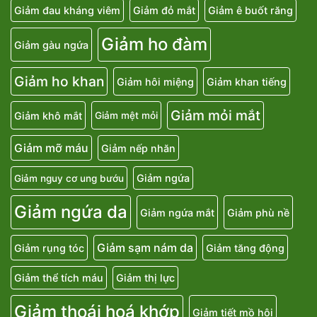
Giảm đau kháng viêm
Giảm đỏ mắt
Giảm ê buốt răng
Giảm ho đàm
Giảm gàu ngứa
Giảm ho khan
Giảm hôi miệng
Giảm khan tiếng
Giảm mỏi mắt
Giảm khô mắt
Giảm mệt mỏi
Giảm mỡ máu
Giảm nếp nhăn
Giảm ngứa
Giảm nguy cơ ung bướu
Giảm ngứa da
Giảm ngứa mắt
Giảm phù nề
Giảm sạm nám da
Giảm rụng tóc
Giảm tăng động
Giảm thể tích máu
Giảm thị lực
Giảm thoái hoá khớp
Giảm tiết mồ hôi