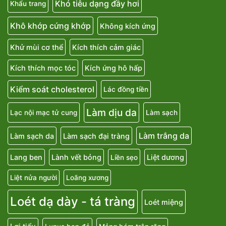
Khó tiêu dạng đầy hơi
Khẩu trang
Khô khớp cứng khớp
Không kích ứng
Khử mùi cơ thể
Kích thích cảm giác
Kích thích mọc tóc
Kích ứng hô hấp
Kiểm soát cholesterol
Lác đồng tiền
Làm dịu da
Lạc nội mạc tử cung
Làm sạch
Làm trắng da
Làm sạch da
Làm sạch đại tràng
Lang ben
Lành vết bỏng
Liệt dương
Liền sẹo
Liệt nửa người
Loãng xương
Loét dạ dày - tá tràng
Loét miệng