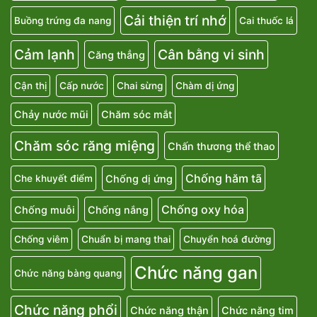
Cải thiện trí nhớ
Buồng trứng đa nang
Cai thuốc lá
Cảm lạnh
Cân bằng vi sinh
Căng thẳng
Cận thị
Cấp nước
Chai sừng
Chàm dị ứng
Chảy nước mũi
Chăm sóc mắt
Chăm sóc răng miệng
Chấn thương thể thao
Chống hăm tã
Chống dị ứng
Che khuyết điểm
Chống oxy hóa
Chống muỗi
Chống nắng
Chống viêm
Chuẩn bị mang thai
Chuyển hoá đường
Chức năng gan
Chức năng bàng quang
Chức năng phổi
Chức năng thận
Chức năng tim