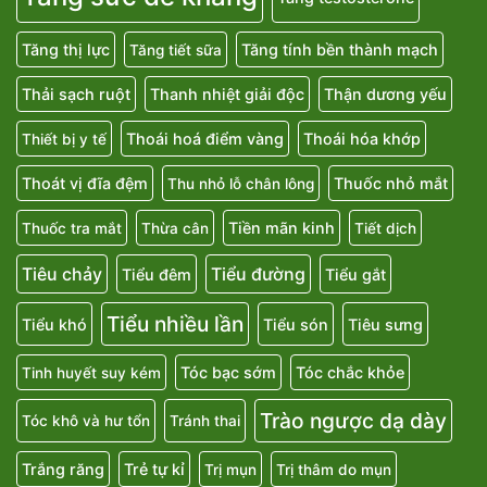
Tăng thị lực
Tăng tính bền thành mạch
Tăng tiết sữa
Thải sạch ruột
Thanh nhiệt giải độc
Thận dương yếu
Thoái hoá điểm vàng
Thoái hóa khớp
Thiết bị y tế
Thoát vị đĩa đệm
Thuốc nhỏ mắt
Thu nhỏ lỗ chân lông
Tiền mãn kinh
Thuốc tra mắt
Thừa cân
Tiết dịch
Tiêu chảy
Tiểu đường
Tiểu đêm
Tiểu gắt
Tiểu nhiều lần
Tiểu khó
Tiểu són
Tiêu sưng
Tóc bạc sớm
Tóc chắc khỏe
Tinh huyết suy kém
Trào ngược dạ dày
Tóc khô và hư tổn
Tránh thai
Trắng răng
Trẻ tự kỉ
Trị mụn
Trị thâm do mụn