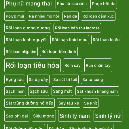
Phụ nữ mang thai
Phục hồi da
Phụ nữ sau sinh
Polyp mũi
Ra nhiều mồ hôi
Rạn da
Rối loạn cảm xúc
Rối loạn cương dương
Rối loạn hấp thu lactose
Rối loạn kinh nguyệt
Rối loạn lipid máu
Rối loạn lo âu
Rối loạn tiền đình
Rối loạn nhịp tim
Rối loạn tiêu hóa
Rôm sảy
Run chân tay
Rụng tóc
Sa dạ dày
Sa sút trí tuệ
Sa tử cung
Sạch sâu
Sáng mắt
Sạch mụn
Sát khuẩn kháng nấm
Sát trùng đường hô hấp
Say tàu xe
Se khít
Sinh lý nam
Sinh lý nữ
Sẹo phì đại
Siêu mỏng
Sỏi đường tiết niệu
Sốc hoặc hạ huyết áp
Sỏi thận