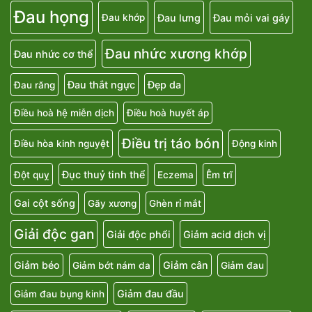
Đau họng
Đau lưng
Đau mỏi vai gáy
Đau khớp
Đau nhức xương khớp
Đau nhức cơ thể
Đau thắt ngực
Đẹp da
Đau răng
Điều hoà hệ miễn dịch
Điều hoà huyết áp
Điều trị táo bón
Điều hòa kinh nguyệt
Động kinh
Đục thuỷ tinh thể
Đột quỵ
Eczema
Êm trĩ
Gai cột sống
Gãy xương
Ghèn rỉ mắt
Giải độc gan
Giải độc phổi
Giảm acid dịch vị
Giảm béo
Giảm cân
Giảm bớt nám da
Giảm đau
Giảm đau đầu
Giảm đau bụng kinh