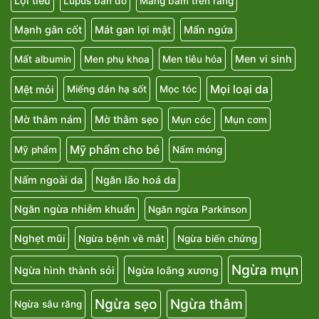
Lợi tiểu
Lupus ban đỏ
Mảng bám trên răng
Mạnh gân cốt
Mát gan lợi mật
Mẩn ngứa
Men vi sinh
Mất albumin
Men phụ khoa
Men tiêu hóa
Mọi loại da
Mệt mỏi
Miếng dán hạ sốt
Mọc tóc
Mờ thâm nám
Mờ thâm sẹo
Mụn cóc
Mụn cơm
Mỹ phẩm cho bé
Mỹ phẩm
Nấm móng
Nấm ngoài da
Ngăn lão hoá da
Ngăn ngừa nhiễm khuẩn
Ngăn ngừa Parkinson
Nghẹt mũi
Ngừa bệnh về mắt
Ngừa biến chứng
Ngừa mụn
Ngừa hình thành sỏi
Ngừa loãng xương
Ngừa sẹo
Ngừa thâm
Ngừa sâu răng