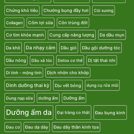
Chứng khó tiêu
Chướng bụng đầy hơi
Còi xương
Cốm lợi sữa
Côn trùng đốt
Collagen
Cơ tim khỏe mạnh
Cung cấp năng lượng
Da dầu mụn
Da nhạy cảm
Da khô
Dầu gió
Dầu gội dưỡng tóc
Dầu nóng
Dị tật thai nhi
Dầu xả tóc
Detox cơ thể
Dịch nhờn cho khớp
Di tinh - mộng tinh
Dinh dưỡng thai kỳ
Dịu vết bỏng
dụng cụ rửa mũi
Dưỡng ẩm
Dung nạp sữa
dưỡng ẩm
Dưỡng ẩm da
Đau bụng kinh
Đại tràng co thắt
Đau dạ dày
Đau dây thần kinh tọa
Đau cơ