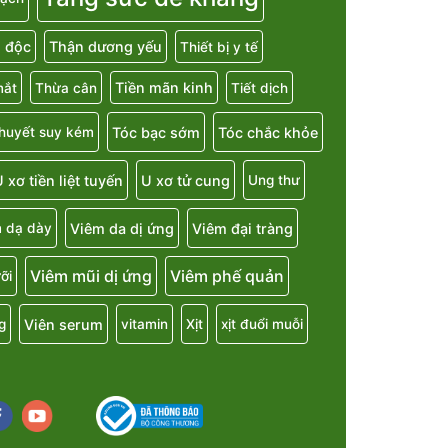
i độc
Thận dương yếu
Thiết bị y tế
Tiền mãn kinh
mắt
Thừa cân
Tiết dịch
Tóc bạc sớm
Tóc chắc khỏe
 huyết suy kém
 xơ tiền liệt tuyến
U xơ tử cung
Ung thư
Viêm da dị ứng
Viêm đại tràng
 dạ dày
Viêm mũi dị ứng
Viêm phế quản
ỡi
Viên serum
g
vitamin
Xịt
xịt đuổi muỗi
cebook
youtube