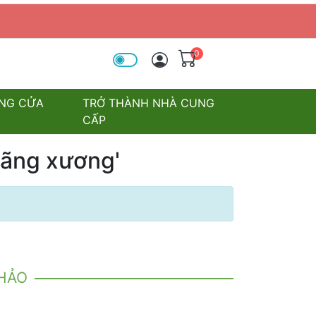
0
óa tìm kiếm
NG CỬA
TRỞ THÀNH NHÀ CUNG
CẤP
oãng xương'
KHẢO