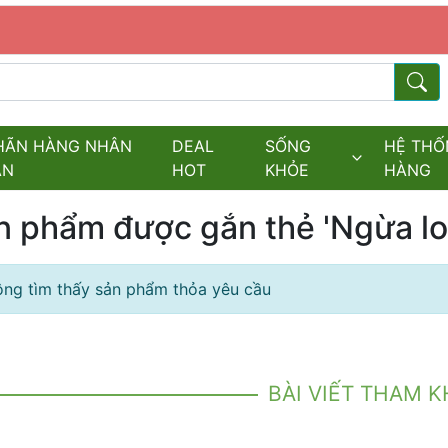
s.fields.logo
Từ kh
HÃN HÀNG NHÂN
DEAL
SỐNG
HỆ THỐ
ĂN
HOT
KHỎE
HÀNG
n phẩm được gắn thẻ 'Ngừa l
ng tìm thấy sản phẩm thỏa yêu cầu
BÀI VIẾT THAM 