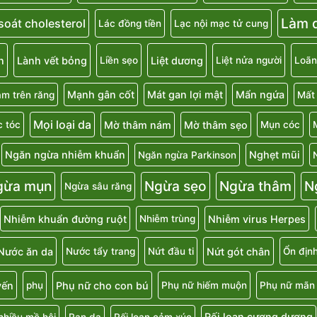
Làm d
soát cholesterol
Lác đồng tiền
Lạc nội mạc tử cung
n
Lành vết bỏng
Liệt dương
Liền sẹo
Liệt nửa người
Loãn
Mạnh gân cốt
Mát gan lợi mật
Mẩn ngứa
m trên răng
Mất
Mọi loại da
Mờ thâm nám
Mờ thâm sẹo
 tóc
Mụn cóc
Ngăn ngừa nhiễm khuẩn
Nghẹt mũi
Ngăn ngừa Parkinson
gừa mụn
Ngừa sẹo
Ngừa thâm
N
Ngừa sâu răng
Nhiễm khuẩn đường ruột
Nhiễm virus Herpes
Nhiễm trùng
Nước ăn da
Nứt gót chân
Nước tẩy trang
Nứt đầu ti
Ổn địn
uyến
Phụ nữ cho con bú
phụ
Phụ nữ hiếm muộn
Phụ nữ mãn 
Rối loạn cương dương
nhiều mồ hôi
Rạn da
Rối loạn cảm xúc