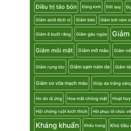
Điều trị táo bón
Đụ
Động kinh
Đột quỵ
Giảm acid dịch vị
Giảm béo
Giảm bớt nám d
Giảm
Giảm ê buốt răng
Giảm gàu ngứa
Giảm mỏi mắt
Giảm mỡ máu
Giảm nế
Giảm sạm nám da
Giảm rụng tóc
Giảm t
Giảm xơ vữa mạch máu
Giúp da trắng sán
Ho do dị ứng
Hoa mắt chóng mặt
Hoạt huy
Hội chứng ruột kích thích
Hồi phục tổ chức vế
Kháng khuẩn
Khó tiêu
Khẩu trang