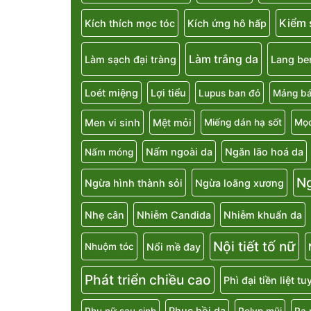
Kiểm 
Kích thích mọc tóc
Kích ứng hô hấp
Làm trắng da
Làm sạch đại tràng
Lang be
Loét miệng
Lợi tiểu
Lupus ban đỏ
Mảng bá
Men vi sinh
Mệt mỏi
Miếng dán hạ sốt
Mọc
Nấm ngoài da
Ngăn lão hoá da
Nấm móng
N
Ngừa hình thành sỏi
Ngừa loãng xương
Nhẹ cân
Nhiễm Candida
Nhiễm khuẩn da
Nội tiết tố nữ
Nổi mề đay
Nhuộm tóc
Phát triển chiều cao
Phì đại tiền liệt t
Phục hồi da
Phụ nữ sau sinh
Polyp mũi
Ra 