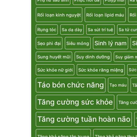
Rối loạn kinh nguyệt
Rối loạn lipid máu
Rối
Rụng tóc
Sa dạ dày
Sa sút trí tuệ
Sa tử cu
Sinh lý nam
S
Sẹo phì đại
Siêu mỏng
Sung huyết mũi
Suy dinh dưỡng
Suy giảm m
Sức khỏe nữ giới
Sức khỏe răng miệng
Sức
Táo bón chức năng
T
Tạo máu
Tăng cường sức khỏe
Tăng cườ
Tăng cường tuần hoàn não
Tăng khả năng tập trung
Tăng khả năng thụ t