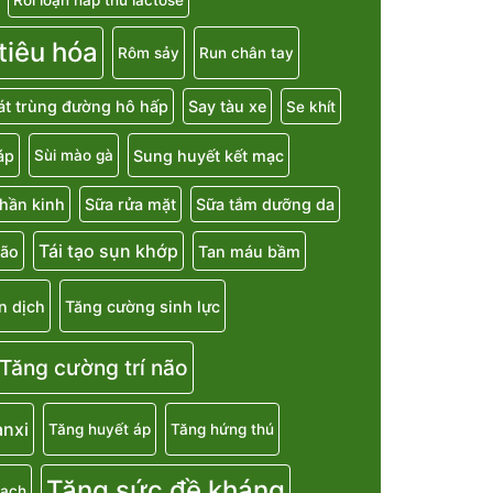
 tiêu hóa
Rôm sảy
Run chân tay
át trùng đường hô hấp
Say tàu xe
Se khít
áp
Sung huyết kết mạc
Sùi mào gà
hần kinh
Sữa rửa mặt
Sữa tắm dưỡng da
Tái tạo sụn khớp
não
Tan máu bầm
n dịch
Tăng cường sinh lực
Tăng cường trí não
anxi
Tăng huyết áp
Tăng hứng thú
Tăng sức đề kháng
mạch