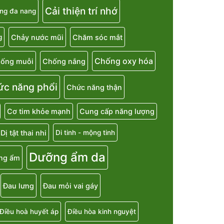
Cải thiện trí nhớ
ng đa nang
Chảy nước mũi
Chăm sóc mắt
g
Chống oxy hóa
ống muỗi
Chống nắng
ức năng phổi
Chức năng thận
Cơ tim khỏe mạnh
Cung cấp năng lượng
Dị tật thai nhi
Di tinh - mộng tinh
Dưỡng ẩm da
ng ẩm
Đau lưng
Đau mỏi vai gáy
Điều hoà huyết áp
Điều hòa kinh nguyệt