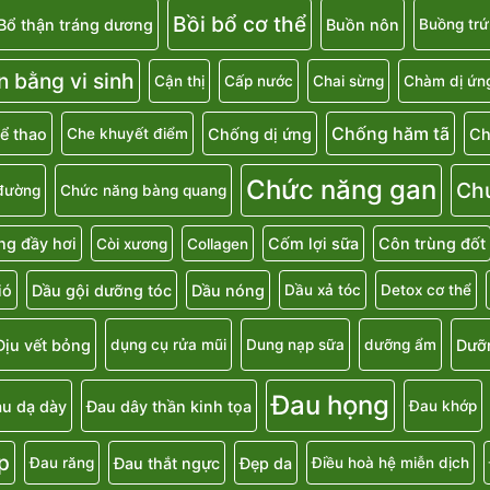
Bồi bổ cơ thể
Bổ thận tráng dương
Buồn nôn
Buồng trứ
n bằng vi sinh
Cận thị
Cấp nước
Chai sừng
Chàm dị ứn
Chống hăm tã
ể thao
Chống dị ứng
Ch
Che khuyết điểm
Chức năng gan
Ch
đường
Chức năng bàng quang
g đầy hơi
Cốm lợi sữa
Côn trùng đốt
Còi xương
Collagen
ió
Dầu gội dưỡng tóc
Dầu nóng
Dầu xả tóc
Detox cơ thể
Dịu vết bỏng
Dưỡ
dụng cụ rửa mũi
Dung nạp sữa
dưỡng ẩm
Đau họng
u dạ dày
Đau dây thần kinh tọa
Đau khớp
p
Đau thắt ngực
Đẹp da
Đau răng
Điều hoà hệ miễn dịch