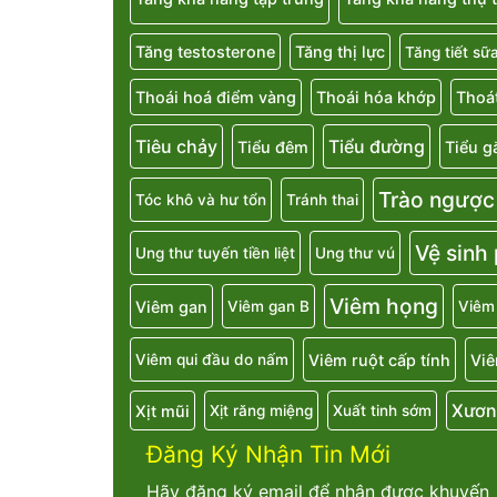
Tăng testosterone
Tăng thị lực
Tăng tiết sữ
Thoái hoá điểm vàng
Thoái hóa khớp
Thoát
Tiêu chảy
Tiểu đường
Tiểu đêm
Tiểu g
Trào ngược
Tóc khô và hư tổn
Tránh thai
Vệ sinh
Ung thư tuyến tiền liệt
Ung thư vú
Viêm họng
Viêm gan
Viêm gan B
Viêm
Viêm ruột cấp tính
Viê
Viêm qui đầu do nấm
Xươn
Xịt mũi
Xịt răng miệng
Xuất tinh sớm
Đăng Ký Nhận Tin Mới
Hãy đăng ký email để nhận được khuyến