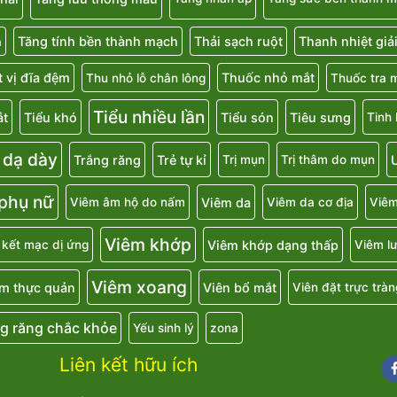
Tăng tính bền thành mạch
Thải sạch ruột
Thanh nhiệt giả
a
 vị đĩa đệm
Thuốc nhỏ mắt
Thu nhỏ lỗ chân lông
Thuốc tra 
Tiểu nhiều lần
ắt
Tiểu khó
Tiểu són
Tiêu sưng
Tinh
 dạ dày
Trắng răng
Trẻ tự kỉ
U
Trị mụn
Trị thâm do mụn
 phụ nữ
Viêm da
Viêm âm hộ do nấm
Viêm da cơ địa
Viêm
Viêm khớp
Viêm khớp dạng thấp
 kết mạc dị ứng
Viêm lư
Viêm xoang
m thực quản
Viên bổ mắt
Viên đặt trực tràn
g răng chắc khỏe
Yếu sinh lý
zona
Liên kết hữu ích
Fa