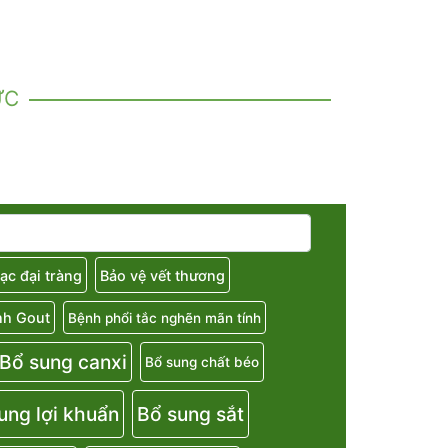
ỨC
ạc đại tràng
Bảo vệ vết thương
nh Gout
Bệnh phổi tắc nghẽn mãn tính
Bổ sung canxi
Bổ sung chất béo
ung lợi khuẩn
Bổ sung sắt