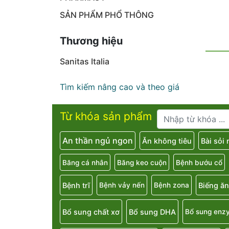
SẢN PHẨM PHỔ THÔNG
Thương hiệu
Sanitas Italia
Tìm kiếm nâng cao và theo giá
Từ khóa sản phẩm
An thần ngủ ngon
Ăn không tiêu
Bài sỏi
Băng cá nhân
Băng keo cuộn
Bệnh bướu cổ
Bệnh trĩ
Biếng ăn
Bệnh vảy nến
Bệnh zona
Bổ sung chất xơ
Bổ sung DHA
Bổ sung enz