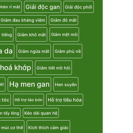
Giải độc gan
Giải độc phổi
hèn rỉ mắt
Giảm đau kháng viêm
Giảm đỏ mắt
 tiếng
Giảm khô mắt
Giảm mệt mỏi
a da
Giảm ngứa mắt
Giảm phù nề
 hoá khớp
Giảm tiết mồ hôi
Hạ men gan
Hen suyễn
ết
 tóc
Hỗ trợ tiêu hóa
Hỗ trợ táo bón
Kéo dài quan hệ
m tẩy lông
 mùi cơ thể
Kích thích cảm giác