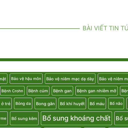
BÀI VIẾT TIN T
 mật
Bảo vệ niêm mạc dạ dày
Bảo vệ niêm m
Bảo vệ hậu môn
Bệnh cúm
Bệnh gan
Bệnh gan nhiễm mỡ
Bệ
Bệnh Crohn
 ở trẻ
Bong gân
Bổ khí huyết
Bổ máu
Bỏng da
Bổ não
Bổ sung khoáng chất
Bổ s
Bổ sung kẽm
yme