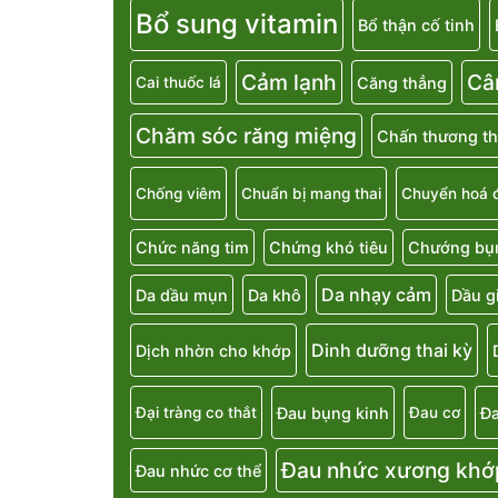
Bổ sung vitamin
Bổ thận cố tinh
Cảm lạnh
Câ
Căng thẳng
Cai thuốc lá
Chăm sóc răng miệng
Chấn thương th
Chống viêm
Chuẩn bị mang thai
Chuyển hoá 
Chức năng tim
Chứng khó tiêu
Chướng bụn
Da nhạy cảm
Da dầu mụn
Da khô
Dầu g
Dinh dưỡng thai kỳ
Dịch nhờn cho khớp
Đau bụng kinh
Đa
Đại tràng co thắt
Đau cơ
Đau nhức xương khớ
Đau nhức cơ thể