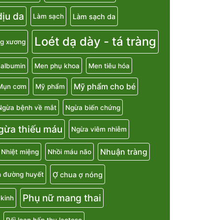
ịu da
Làm sạch da
Làm sạch
Loét dạ dày - tá tràng
g xương
 albumin
Men phụ khoa
Men tiêu hóa
Mỹ phẩm cho bé
Mụn cơm
Mỹ phẩm
Ngừa bệnh về mắt
Ngừa biến chứng
gừa thiếu máu
Ngừa viêm nhiễm
Nhuận tràng
Nhiệt miệng
Nhồi máu não
Ợ chua ợ nóng
h đường huyết
Phụ nữ mang thai
kinh
Rối loạn hấp thu lactose