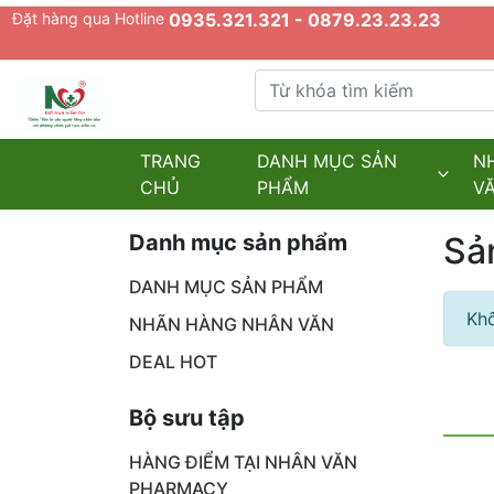
Đặt hàng qua Hotline
0935.321.321 - 0879.23.23.23
Từ khóa tìm kiếm
admin.configuration.shipping.provider
TRANG
DANH MỤC SẢN
N
CHỦ
PHẨM
V
Danh mục sản phẩm
Sả
DANH MỤC SẢN PHẨM
Khô
NHÃN HÀNG NHÂN VĂN
DEAL HOT
Bộ sưu tập
HÀNG ĐIỂM TẠI NHÂN VĂN
PHARMACY