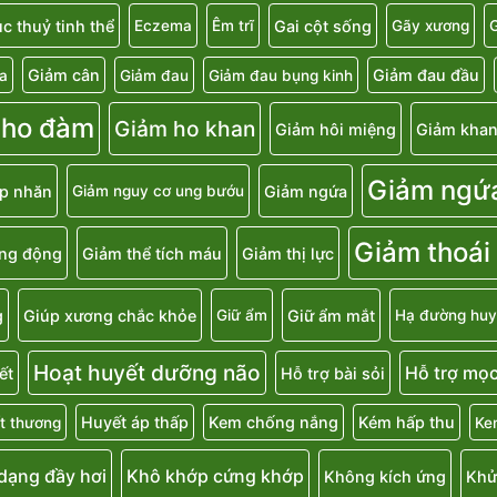
c thuỷ tinh thể
Gai cột sống
Eczema
Êm trĩ
Gãy xương
G
Giảm cân
Giảm đau đầu
a
Giảm đau
Giảm đau bụng kinh
 ho đàm
Giảm ho khan
Giảm hôi miệng
Giảm khan
Giảm ngứ
p nhăn
Giảm ngứa
Giảm nguy cơ ung bướu
Giảm thoái
ăng động
Giảm thể tích máu
Giảm thị lực
g
Giúp xương chắc khỏe
Giữ ẩm mắt
Giữ ẩm
Hạ đường huy
Hoạt huyết dưỡng não
Hỗ trợ mọc
ết
Hỗ trợ bài sỏi
Huyết áp thấp
Kem chống nắng
Kém hấp thu
t thương
Ke
 dạng đầy hơi
Khô khớp cứng khớp
Không kích ứng
Khử