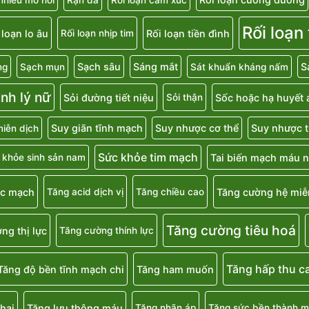
Rối loạn
 loạn lo âu
Rối loạn tiền đình
Rối loạn nhịp tim
Sạch sâu
Sáng mắt
S
ng
Sạch mụn
Sát khuẩn kháng nấm
inh lý nữ
Sỏi đường tiết niệu
Sốc hoặc hạ huyết 
Sỏi thận
Suy giãn tĩnh mạch
Suy nhược cơ thể
Suy nhược t
iễn dịch
Sức khỏe tim mạch
Tai biến mạch máu 
 khỏe sinh sản nam
ắc mạch
Tăng cường hệ miễ
Tăng acid dịch vị
Tăng chiều cao
Tăng cường tiêu hoá
ng thị lực
Tăng cường thính lực
Tăng hấp thu c
Tăng độ bền tĩnh mạch chi
Tăng ham muốn
hai
Tăng lưu thông máu
Tăng nhãn áp
Tăng sức bền thành 