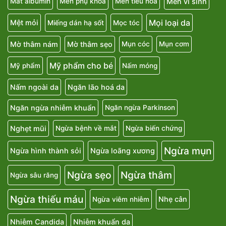
Men vi sinh
Mất albumin
Men phụ khoa
Men tiêu hóa
Mọi loại da
Mệt mỏi
Miếng dán hạ sốt
Mọc tóc
Mờ thâm nám
Mờ thâm sẹo
Mụn cóc
Mụn cơm
Mỹ phẩm cho bé
Mỹ phẩm
Nấm móng
Nấm ngoài da
Ngăn lão hoá da
Ngăn ngừa nhiễm khuẩn
Ngăn ngừa Parkinson
Nghẹt mũi
Ngừa bệnh về mắt
Ngừa biến chứng
Ngừa mụn
Ngừa hình thành sỏi
Ngừa loãng xương
Ngừa sẹo
Ngừa thâm
Ngừa sâu răng
Ngừa thiếu máu
Nhẹ cân
Ngừa viêm nhiễm
Nhiễm Candida
Nhiễm khuẩn da