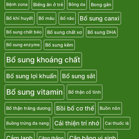
Biếng ăn ở trẻ
Bong gân
Bệnh zona
Bỏng da
Bổ sung canxi
Bổ khí huyết
Bổ máu
Bổ não
Bổ sung chất xơ
Bổ sung DHA
Bổ sung chất béo
Bổ sung kẽm
Bổ sung enzyme
Bổ sung khoáng chất
Bổ sung lợi khuẩn
Bổ sung sắt
Bổ sung vitamin
Bổ thận cố tinh
Bồi bổ cơ thể
Bổ thận tráng dương
Buồn nôn
Cải thiện trí nhớ
Buồng trứng đa nang
Cai thuốc lá
Cảm lạnh
Cân bằng vi sinh
Căng thẳng