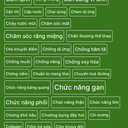
Cận thị
Cấp nước
Chai sừng
Chàm dị ứng
Chảy nước mũi
Chăm sóc mắt
Chăm sóc răng miệng
Chấn thương thể thao
Chống hăm tã
Chống dị ứng
Che khuyết điểm
Chống oxy hóa
Chống muỗi
Chống nắng
Chống viêm
Chuẩn bị mang thai
Chuyển hoá đường
Chức năng gan
Chức năng bàng quang
Chức năng phổi
Chức năng thận
Chức năng tim
Chứng khó tiêu
Chướng bụng đầy hơi
Còi xương
Cốm lợi sữa
Côn trùng đốt
Collagen