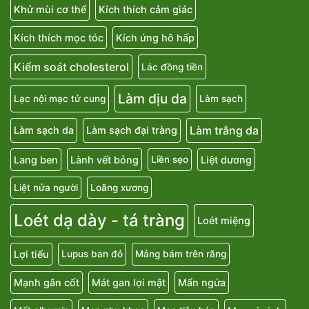
Khử mùi cơ thể
Kích thích cảm giác
Kích thích mọc tóc
Kích ứng hô hấp
Kiểm soát cholesterol
Lác đồng tiền
Làm dịu da
Lạc nội mạc tử cung
Làm sạch
Làm trắng da
Làm sạch da
Làm sạch đại tràng
Lang ben
Lành vết bỏng
Liệt dương
Liền sẹo
Liệt nửa người
Loãng xương
Loét dạ dày - tá tràng
Loét miệng
Lợi tiểu
Lupus ban đỏ
Mảng bám trên răng
Mạnh gân cốt
Mát gan lợi mật
Mẩn ngứa