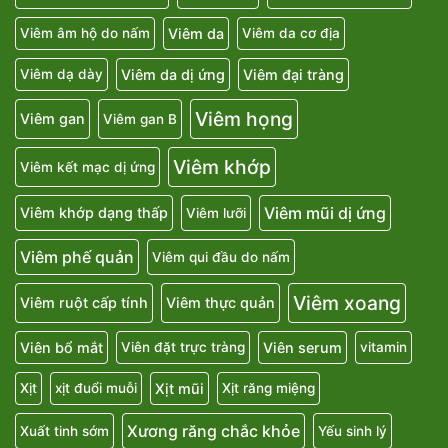
Viêm da
Viêm âm hộ do nấm
Viêm da cơ địa
Viêm da dị ứng
Viêm đại tràng
Viêm dạ dày
Viêm họng
Viêm gan
Viêm gan B
Viêm khớp
Viêm kết mạc dị ứng
Viêm mũi dị ứng
Viêm khớp dạng thấp
Viêm lưỡi
Viêm phế quản
Viêm qui đầu do nấm
Viêm xoang
Viêm ruột cấp tính
Viêm thực quản
Viên bổ mắt
Viên serum
Viên đặt trực tràng
vitamin
Xịt mũi
Xịt
xịt đuổi muỗi
Xịt răng miệng
Xương răng chắc khỏe
Xuất tinh sớm
Yếu sinh lý