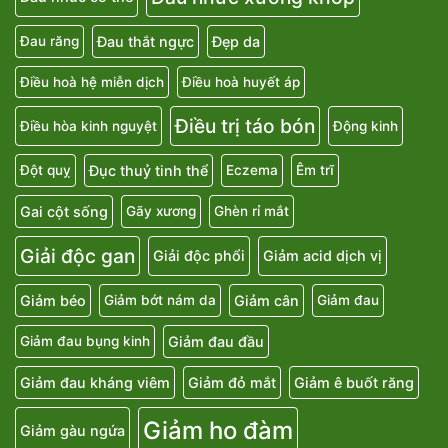
Đau thắt ngực
Đẹp da
Đau răng
Điều hoà hệ miễn dịch
Điều hoà huyết áp
Điều trị táo bón
Điều hòa kinh nguyệt
Động kinh
Đục thuỷ tinh thể
Đột quỵ
Eczema
Êm trĩ
Gai cột sống
Gãy xương
Ghèn rỉ mắt
Giải độc gan
Giải độc phổi
Giảm acid dịch vị
Giảm béo
Giảm cân
Giảm bớt nám da
Giảm đau
Giảm đau đầu
Giảm đau bụng kinh
Giảm đau kháng viêm
Giảm đỏ mắt
Giảm ê buốt răng
Giảm ho đàm
Giảm gàu ngứa