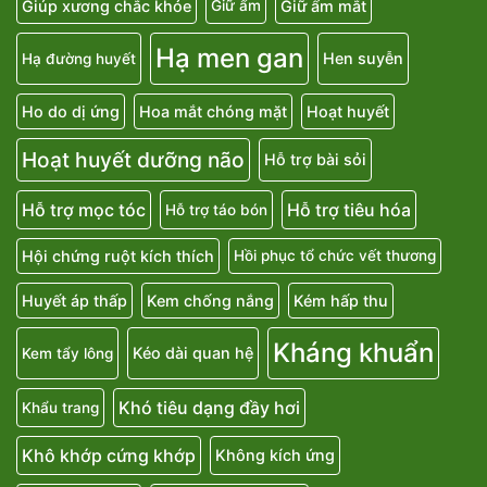
Giúp xương chắc khỏe
Giữ ẩm mắt
Giữ ẩm
Hạ men gan
Hen suyễn
Hạ đường huyết
Ho do dị ứng
Hoa mắt chóng mặt
Hoạt huyết
Hoạt huyết dưỡng não
Hỗ trợ bài sỏi
Hỗ trợ mọc tóc
Hỗ trợ tiêu hóa
Hỗ trợ táo bón
Hội chứng ruột kích thích
Hồi phục tổ chức vết thương
Huyết áp thấp
Kem chống nắng
Kém hấp thu
Kháng khuẩn
Kéo dài quan hệ
Kem tẩy lông
Khó tiêu dạng đầy hơi
Khẩu trang
Khô khớp cứng khớp
Không kích ứng