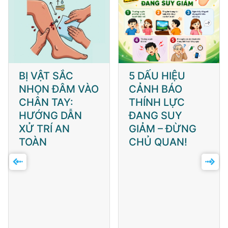
BỊ VẬT SẮC
5 DẤU HIỆU
NHỌN ĐÂM VÀO
CẢNH BÁO
CHÂN TAY:
THÍNH LỰC
HƯỚNG DẪN
ĐANG SUY
XỬ TRÍ AN
GIẢM – ĐỪNG
TOÀN
CHỦ QUAN!