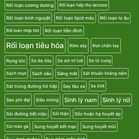
Rối loạn cương dương
Rối loạn hấp thu lactose
Rối loạn kinh nguyệt
Rối loạn lipid máu
Rối loạn lo âu
Rối loạn tiền đình
Rối loạn nhịp tim
Rối loạn tiêu hóa
Rôm sảy
Run chân tay
Rụng tóc
Sa dạ dày
Sa sút trí tuệ
Sa tử cung
Sạch sâu
Sáng mắt
Sạch mụn
Sát khuẩn kháng nấm
Sát trùng đường hô hấp
Say tàu xe
Se khít
Sinh lý nam
Sinh lý nữ
Sẹo phì đại
Siêu mỏng
Sỏi đường tiết niệu
Sốc hoặc hạ huyết áp
Sỏi thận
Sung huyết kết mạc
Sung huyết mũi
Sùi mào gà