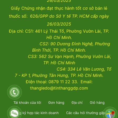
26/03/2025
Giấy Chứng nhận đạt thực hành tốt cơ sở bán lẻ
thuốc số: 626
/GPP do Sở Y tế TP. HCM cấp ngày
26/03/2025
Địa chỉ: CS1: 461 Lý Thái Tổ, Phường Vườn Lài,
TP.
Hồ Chí Minh.
CS2:
90 Dương Đình Nghệ, Phường
Bình Thới, TP. Hồ Chí Minh.
CS3:
562 Sư Vạn Hạnh, Phường Vườn Lài
,
TP. Hồ Chí Minh
CS4:
334 Lê Văn Lương, Tổ
7 - KP 1, Phường Tân Hưng, TP. Hồ Chí Minh.
Điện thoại: 0879 11 22 33. Email:
thangledo@tinthanggdp.com
Tài khoản của tôi
Đơn hàng
Địa chỉ
Giỏ hàng
Đăng ký hợp tác kinh doanh
Các câu hỏi thường gặp