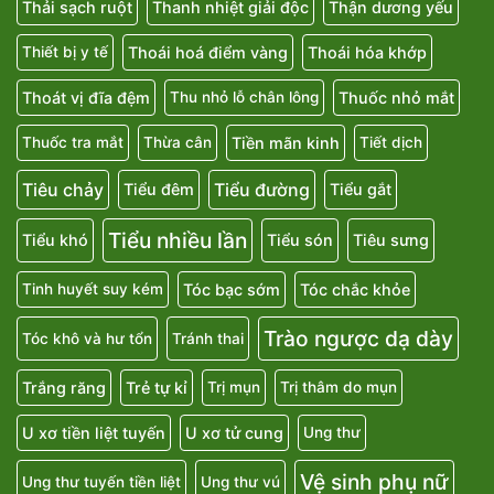
Thải sạch ruột
Thanh nhiệt giải độc
Thận dương yếu
Thoái hoá điểm vàng
Thoái hóa khớp
Thiết bị y tế
Thoát vị đĩa đệm
Thuốc nhỏ mắt
Thu nhỏ lỗ chân lông
Tiền mãn kinh
Thuốc tra mắt
Thừa cân
Tiết dịch
Tiêu chảy
Tiểu đường
Tiểu đêm
Tiểu gắt
Tiểu nhiều lần
Tiểu khó
Tiểu són
Tiêu sưng
Tóc bạc sớm
Tóc chắc khỏe
Tinh huyết suy kém
Trào ngược dạ dày
Tóc khô và hư tổn
Tránh thai
Trắng răng
Trẻ tự kỉ
Trị mụn
Trị thâm do mụn
U xơ tiền liệt tuyến
U xơ tử cung
Ung thư
Vệ sinh phụ nữ
Ung thư tuyến tiền liệt
Ung thư vú