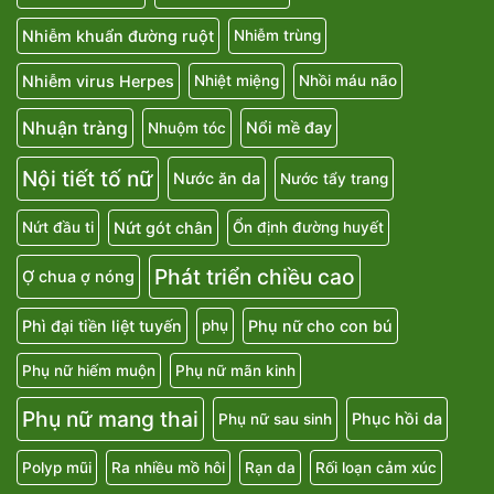
Nhiễm khuẩn đường ruột
Nhiễm trùng
Nhiễm virus Herpes
Nhiệt miệng
Nhồi máu não
Nhuận tràng
Nổi mề đay
Nhuộm tóc
Nội tiết tố nữ
Nước ăn da
Nước tẩy trang
Nứt gót chân
Nứt đầu ti
Ổn định đường huyết
Phát triển chiều cao
Ợ chua ợ nóng
Phì đại tiền liệt tuyến
Phụ nữ cho con bú
phụ
Phụ nữ hiếm muộn
Phụ nữ mãn kinh
Phụ nữ mang thai
Phục hồi da
Phụ nữ sau sinh
Polyp mũi
Ra nhiều mồ hôi
Rạn da
Rối loạn cảm xúc