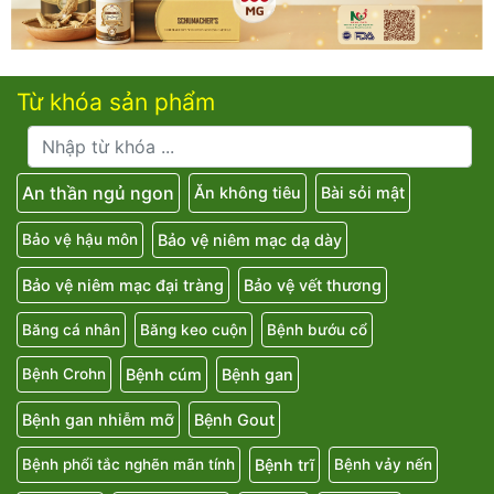
Từ khóa sản phẩm
An thần ngủ ngon
Ăn không tiêu
Bài sỏi mật
Bảo vệ niêm mạc dạ dày
Bảo vệ hậu môn
Bảo vệ niêm mạc đại tràng
Bảo vệ vết thương
Băng cá nhân
Băng keo cuộn
Bệnh bướu cổ
Bệnh cúm
Bệnh gan
Bệnh Crohn
Bệnh gan nhiễm mỡ
Bệnh Gout
Bệnh trĩ
Bệnh phổi tắc nghẽn mãn tính
Bệnh vảy nến