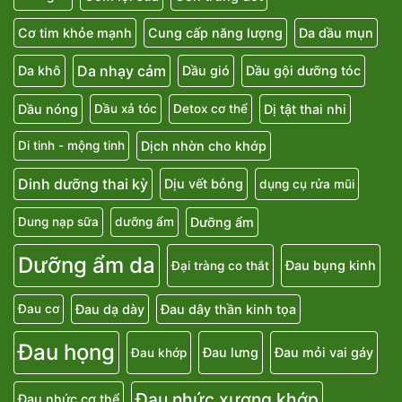
Cơ tim khỏe mạnh
Cung cấp năng lượng
Da dầu mụn
Da nhạy cảm
Da khô
Dầu gió
Dầu gội dưỡng tóc
Dầu nóng
Dị tật thai nhi
Dầu xả tóc
Detox cơ thể
Dịch nhờn cho khớp
Di tinh - mộng tinh
Dinh dưỡng thai kỳ
Dịu vết bỏng
dụng cụ rửa mũi
Dưỡng ẩm
Dung nạp sữa
dưỡng ẩm
Dưỡng ẩm da
Đau bụng kinh
Đại tràng co thắt
Đau dạ dày
Đau dây thần kinh tọa
Đau cơ
Đau họng
Đau lưng
Đau mỏi vai gáy
Đau khớp
Đau nhức xương khớp
Đau nhức cơ thể