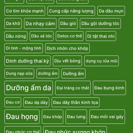
Cơ tim khỏe mạnh
Cung cấp năng lượng
Da dầu mụn
Da nhạy cảm
Da khô
Dầu gió
Dầu gội dưỡng tóc
Dầu nóng
Dị tật thai nhi
Dầu xả tóc
Detox cơ thể
Dịch nhờn cho khớp
Di tinh - mộng tinh
Dinh dưỡng thai kỳ
Dịu vết bỏng
dụng cụ rửa mũi
Dưỡng ẩm
Dung nạp sữa
dưỡng ẩm
Dưỡng ẩm da
Đau bụng kinh
Đại tràng co thắt
Đau dạ dày
Đau dây thần kinh tọa
Đau cơ
Đau họng
Đau lưng
Đau mỏi vai gáy
Đau khớp
Đau nhức xương khớp
Đau nhức cơ thể