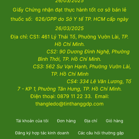
26/03/2025
Giấy Chứng nhận đạt thực hành tốt cơ sở bán lẻ
thuốc số: 626
/GPP do Sở Y tế TP. HCM cấp ngày
26/03/2025
Địa chỉ: CS1: 461 Lý Thái Tổ, Phường Vườn Lài,
TP.
Hồ Chí Minh.
CS2:
90 Dương Đình Nghệ, Phường
Bình Thới, TP. Hồ Chí Minh.
CS3:
562 Sư Vạn Hạnh, Phường Vườn Lài
,
TP. Hồ Chí Minh
CS4:
334 Lê Văn Lương, Tổ
7 - KP 1, Phường Tân Hưng, TP. Hồ Chí Minh.
Điện thoại: 0879 11 22 33. Email:
thangledo@tinthanggdp.com
Tài khoản của tôi
Đơn hàng
Địa chỉ
Giỏ hàng
Đăng ký hợp tác kinh doanh
Các câu hỏi thường gặp