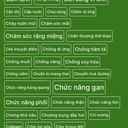
Cận thị
Cấp nước
Chai sừng
Chàm dị ứng
Chảy nước mũi
Chăm sóc mắt
Chăm sóc răng miệng
Chấn thương thể thao
Chống hăm tã
Chống dị ứng
Che khuyết điểm
Chống oxy hóa
Chống muỗi
Chống nắng
Chống viêm
Chuẩn bị mang thai
Chuyển hoá đường
Chức năng gan
Chức năng bàng quang
Chức năng phổi
Chức năng thận
Chức năng tim
Chứng khó tiêu
Chướng bụng đầy hơi
Còi xương
Cốm lợi sữa
Côn trùng đốt
Collagen