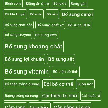
Biếng ăn ở trẻ
Bong gân
Bệnh zona
Bỏng da
Bổ sung canxi
Bổ khí huyết
Bổ máu
Bổ não
Bổ sung chất xơ
Bổ sung DHA
Bổ sung chất béo
Bổ sung kẽm
Bổ sung enzyme
Bổ sung khoáng chất
Bổ sung lợi khuẩn
Bổ sung sắt
Bổ sung vitamin
Bổ thận cố tinh
Bồi bổ cơ thể
Bổ thận tráng dương
Buồn nôn
Cải thiện trí nhớ
Buồng trứng đa nang
Cai thuốc lá
Cảm lạnh
Cân bằng vi sinh
Căng thẳng