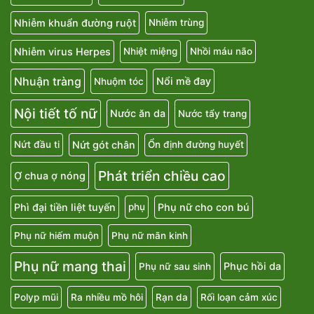
Nhiễm khuẩn đường ruột
Nhiễm trùng
Nhiễm virus Herpes
Nhiệt miệng
Nhồi máu não
Nhuận tràng
Nổi mề đay
Nhuộm tóc
Nội tiết tố nữ
Nước ăn da
Nước tẩy trang
Nứt gót chân
Nứt đầu ti
Ổn định đường huyết
Phát triển chiều cao
Ợ chua ợ nóng
Phì đại tiền liệt tuyến
Phụ nữ cho con bú
phụ
Phụ nữ hiếm muộn
Phụ nữ mãn kinh
Phụ nữ mang thai
Phục hồi da
Phụ nữ sau sinh
Polyp mũi
Ra nhiều mồ hôi
Rạn da
Rối loạn cảm xúc