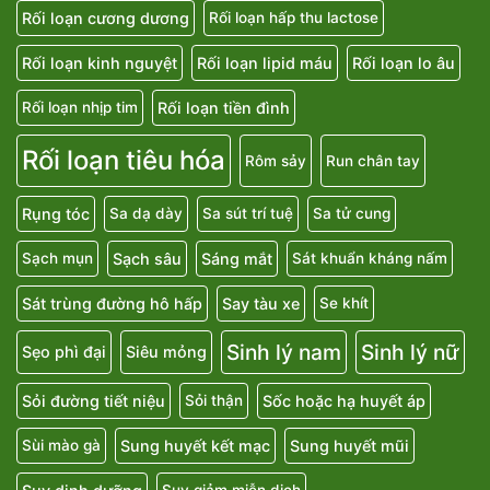
Rối loạn cương dương
Rối loạn hấp thu lactose
Rối loạn kinh nguyệt
Rối loạn lipid máu
Rối loạn lo âu
Rối loạn tiền đình
Rối loạn nhịp tim
Rối loạn tiêu hóa
Rôm sảy
Run chân tay
Rụng tóc
Sa dạ dày
Sa sút trí tuệ
Sa tử cung
Sạch sâu
Sáng mắt
Sạch mụn
Sát khuẩn kháng nấm
Sát trùng đường hô hấp
Say tàu xe
Se khít
Sinh lý nam
Sinh lý nữ
Sẹo phì đại
Siêu mỏng
Sỏi đường tiết niệu
Sốc hoặc hạ huyết áp
Sỏi thận
Sung huyết kết mạc
Sung huyết mũi
Sùi mào gà