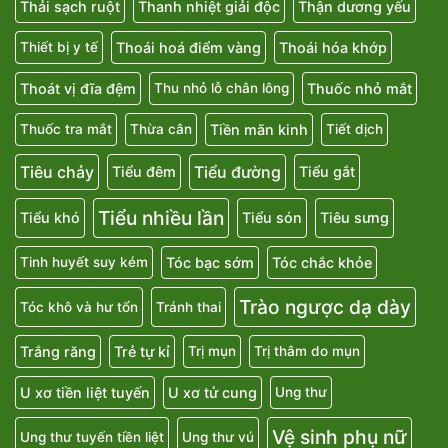
Thải sạch ruột
Thanh nhiệt giải độc
Thận dương yếu
Thoái hoá điểm vàng
Thoái hóa khớp
Thiết bị y tế
Thoát vị đĩa đệm
Thuốc nhỏ mắt
Thu nhỏ lỗ chân lông
Tiền mãn kinh
Thuốc tra mắt
Thừa cân
Tiết dịch
Tiêu chảy
Tiểu đường
Tiểu đêm
Tiểu gắt
Tiểu nhiều lần
Tiểu khó
Tiểu són
Tiêu sưng
Tóc bạc sớm
Tóc chắc khỏe
Tinh huyết suy kém
Trào ngược dạ dày
Tóc khô và hư tổn
Tránh thai
Trắng răng
Trẻ tự kỉ
Trị mụn
Trị thâm do mụn
U xơ tiền liệt tuyến
U xơ tử cung
Ung thư
Vệ sinh phụ nữ
Ung thư tuyến tiền liệt
Ung thư vú