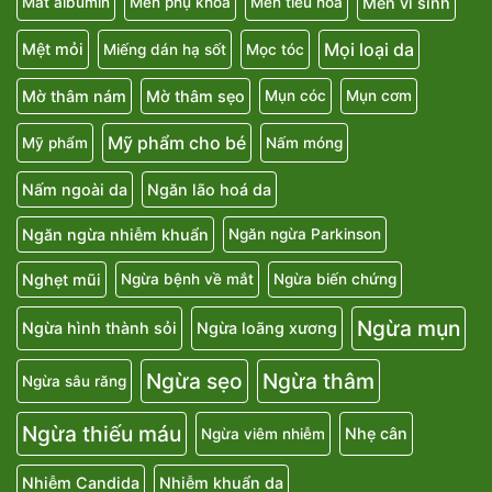
Men vi sinh
Mất albumin
Men phụ khoa
Men tiêu hóa
Mọi loại da
Mệt mỏi
Miếng dán hạ sốt
Mọc tóc
Mờ thâm nám
Mờ thâm sẹo
Mụn cóc
Mụn cơm
Mỹ phẩm cho bé
Mỹ phẩm
Nấm móng
Nấm ngoài da
Ngăn lão hoá da
Ngăn ngừa nhiễm khuẩn
Ngăn ngừa Parkinson
Nghẹt mũi
Ngừa bệnh về mắt
Ngừa biến chứng
Ngừa mụn
Ngừa hình thành sỏi
Ngừa loãng xương
Ngừa sẹo
Ngừa thâm
Ngừa sâu răng
Ngừa thiếu máu
Nhẹ cân
Ngừa viêm nhiễm
Nhiễm Candida
Nhiễm khuẩn da