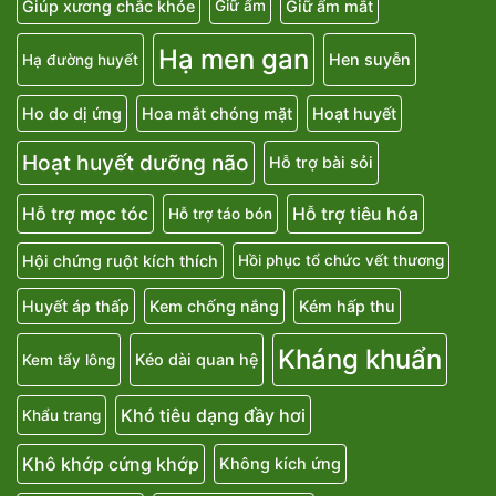
Giúp xương chắc khỏe
Giữ ẩm mắt
Giữ ẩm
Hạ men gan
Hen suyễn
Hạ đường huyết
Ho do dị ứng
Hoa mắt chóng mặt
Hoạt huyết
Hoạt huyết dưỡng não
Hỗ trợ bài sỏi
Hỗ trợ mọc tóc
Hỗ trợ tiêu hóa
Hỗ trợ táo bón
Hội chứng ruột kích thích
Hồi phục tổ chức vết thương
Huyết áp thấp
Kem chống nắng
Kém hấp thu
Kháng khuẩn
Kéo dài quan hệ
Kem tẩy lông
Khó tiêu dạng đầy hơi
Khẩu trang
Khô khớp cứng khớp
Không kích ứng