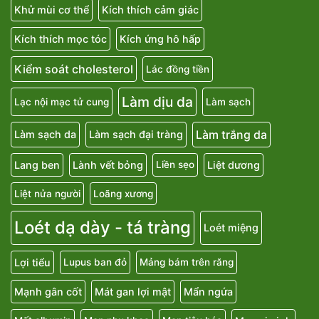
Khử mùi cơ thể
Kích thích cảm giác
Kích thích mọc tóc
Kích ứng hô hấp
Kiểm soát cholesterol
Lác đồng tiền
Làm dịu da
Lạc nội mạc tử cung
Làm sạch
Làm trắng da
Làm sạch da
Làm sạch đại tràng
Lang ben
Lành vết bỏng
Liệt dương
Liền sẹo
Liệt nửa người
Loãng xương
Loét dạ dày - tá tràng
Loét miệng
Lợi tiểu
Lupus ban đỏ
Mảng bám trên răng
Mạnh gân cốt
Mát gan lợi mật
Mẩn ngứa