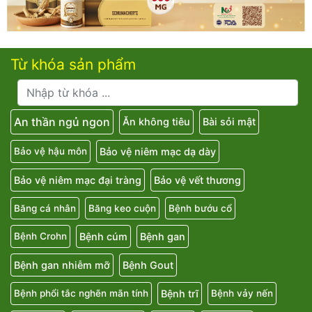
Từ khóa sản phẩm
An thần ngủ ngon
Ăn không tiêu
Bài sỏi mật
Bảo vệ niêm mạc dạ dày
Bảo vệ hậu môn
Bảo vệ niêm mạc đại tràng
Bảo vệ vết thương
Băng cá nhân
Băng keo cuộn
Bệnh bướu cổ
Bệnh cúm
Bệnh gan
Bệnh Crohn
Bệnh gan nhiễm mỡ
Bệnh Gout
Bệnh trĩ
Bệnh phổi tắc nghẽn mãn tính
Bệnh vảy nến