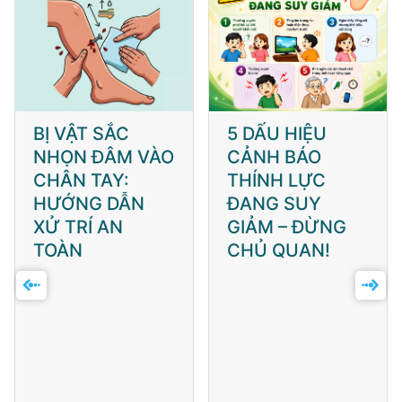
BỊ VẬT SẮC
5 DẤU HIỆU
NHỌN ĐÂM VÀO
CẢNH BÁO
CHÂN TAY:
THÍNH LỰC
HƯỚNG DẪN
ĐANG SUY
XỬ TRÍ AN
GIẢM – ĐỪNG
TOÀN
CHỦ QUAN!