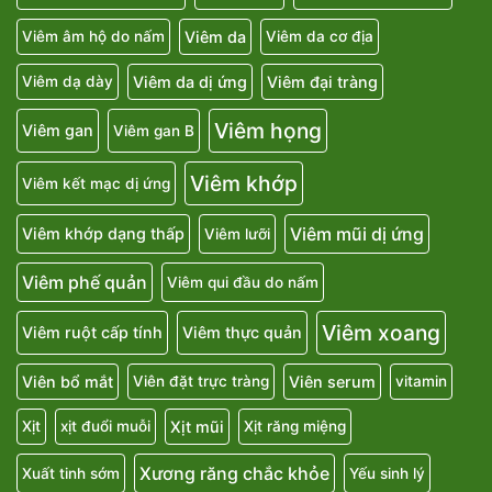
Viêm da
Viêm âm hộ do nấm
Viêm da cơ địa
Viêm da dị ứng
Viêm đại tràng
Viêm dạ dày
Viêm họng
Viêm gan
Viêm gan B
Viêm khớp
Viêm kết mạc dị ứng
Viêm mũi dị ứng
Viêm khớp dạng thấp
Viêm lưỡi
Viêm phế quản
Viêm qui đầu do nấm
Viêm xoang
Viêm ruột cấp tính
Viêm thực quản
Viên bổ mắt
Viên serum
Viên đặt trực tràng
vitamin
Xịt mũi
Xịt
xịt đuổi muỗi
Xịt răng miệng
Xương răng chắc khỏe
Xuất tinh sớm
Yếu sinh lý