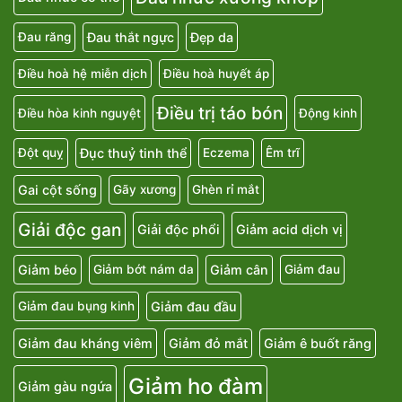
Đau thắt ngực
Đẹp da
Đau răng
Điều hoà hệ miễn dịch
Điều hoà huyết áp
Điều trị táo bón
Điều hòa kinh nguyệt
Động kinh
Đục thuỷ tinh thể
Đột quỵ
Eczema
Êm trĩ
Gai cột sống
Gãy xương
Ghèn rỉ mắt
Giải độc gan
Giải độc phổi
Giảm acid dịch vị
Giảm béo
Giảm cân
Giảm bớt nám da
Giảm đau
Giảm đau đầu
Giảm đau bụng kinh
Giảm đau kháng viêm
Giảm đỏ mắt
Giảm ê buốt răng
Giảm ho đàm
Giảm gàu ngứa