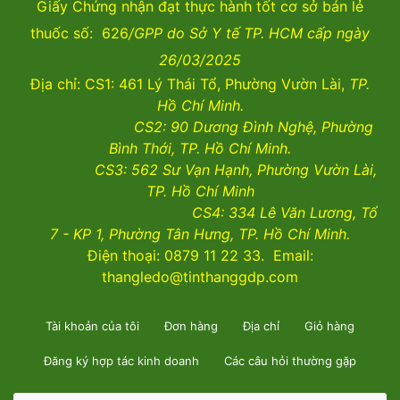
Giấy Chứng nhận đạt thực hành tốt cơ sở bán lẻ
thuốc số: 626
/GPP do Sở Y tế TP. HCM cấp ngày
26/03/2025
Địa chỉ: CS1: 461 Lý Thái Tổ, Phường Vườn Lài,
TP.
Hồ Chí Minh.
CS2:
90 Dương Đình Nghệ, Phường
Bình Thới, TP. Hồ Chí Minh.
CS3:
562 Sư Vạn Hạnh, Phường Vườn Lài
,
TP. Hồ Chí Minh
CS4:
334 Lê Văn Lương, Tổ
7 - KP 1, Phường Tân Hưng, TP. Hồ Chí Minh.
Điện thoại: 0879 11 22 33. Email:
thangledo@tinthanggdp.com
Tài khoản của tôi
Đơn hàng
Địa chỉ
Giỏ hàng
Đăng ký hợp tác kinh doanh
Các câu hỏi thường gặp