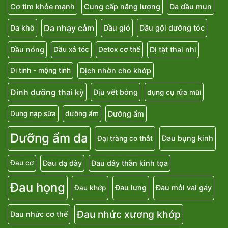
Cơ tim khỏe mạnh
Cung cấp năng lượng
Da dầu mụn
Da nhạy cảm
Da khô
Dầu gió
Dầu gội dưỡng tóc
Dầu nóng
Dị tật thai nhi
Dầu xả tóc
Detox cơ thể
Dịch nhờn cho khớp
Di tinh - mộng tinh
Dinh dưỡng thai kỳ
Dịu vết bỏng
dụng cụ rửa mũi
Dưỡng ẩm
Dung nạp sữa
dưỡng ẩm
Dưỡng ẩm da
Đau bụng kinh
Đại tràng co thắt
Đau dạ dày
Đau dây thần kinh tọa
Đau cơ
Đau họng
Đau lưng
Đau mỏi vai gáy
Đau khớp
Đau nhức xương khớp
Đau nhức cơ thể