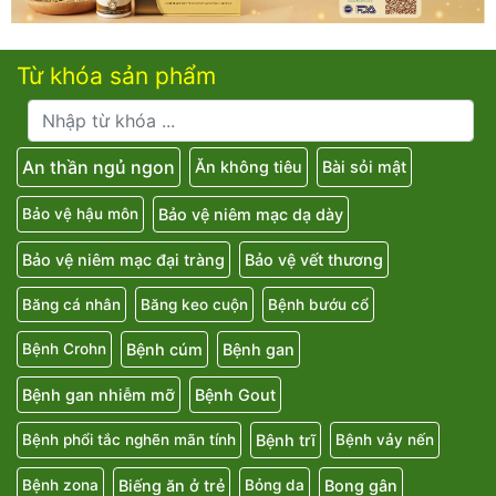
Từ khóa sản phẩm
An thần ngủ ngon
Ăn không tiêu
Bài sỏi mật
Bảo vệ niêm mạc dạ dày
Bảo vệ hậu môn
Bảo vệ niêm mạc đại tràng
Bảo vệ vết thương
Băng cá nhân
Băng keo cuộn
Bệnh bướu cổ
Bệnh cúm
Bệnh gan
Bệnh Crohn
Bệnh gan nhiễm mỡ
Bệnh Gout
Bệnh trĩ
Bệnh phổi tắc nghẽn mãn tính
Bệnh vảy nến
Biếng ăn ở trẻ
Bong gân
Bệnh zona
Bỏng da