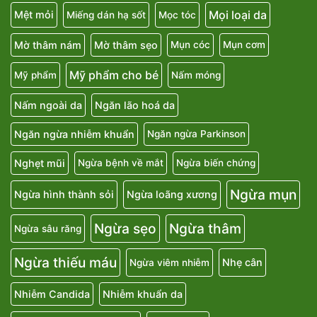
Mọi loại da
Mệt mỏi
Miếng dán hạ sốt
Mọc tóc
Mờ thâm nám
Mờ thâm sẹo
Mụn cóc
Mụn cơm
Mỹ phẩm cho bé
Mỹ phẩm
Nấm móng
Nấm ngoài da
Ngăn lão hoá da
Ngăn ngừa nhiễm khuẩn
Ngăn ngừa Parkinson
Nghẹt mũi
Ngừa bệnh về mắt
Ngừa biến chứng
Ngừa mụn
Ngừa hình thành sỏi
Ngừa loãng xương
Ngừa sẹo
Ngừa thâm
Ngừa sâu răng
Ngừa thiếu máu
Nhẹ cân
Ngừa viêm nhiễm
Nhiễm Candida
Nhiễm khuẩn da