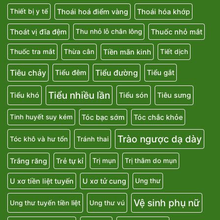
Thoái hoá điểm vàng
Thoái hóa khớp
Thiết bị y tế
Thoát vị đĩa đệm
Thuốc nhỏ mắt
Thu nhỏ lỗ chân lông
Tiền mãn kinh
Thuốc tra mắt
Thừa cân
Tiết dịch
Tiêu chảy
Tiểu đường
Tiểu đêm
Tiểu gắt
Tiểu nhiều lần
Tiểu khó
Tiểu són
Tiêu sưng
Tóc bạc sớm
Tóc chắc khỏe
Tinh huyết suy kém
Trào ngược dạ dày
Tóc khô và hư tổn
Tránh thai
Trắng răng
Trẻ tự kỉ
Trị mụn
Trị thâm do mụn
U xơ tiền liệt tuyến
U xơ tử cung
Ung thư
Vệ sinh phụ nữ
Ung thư tuyến tiền liệt
Ung thư vú