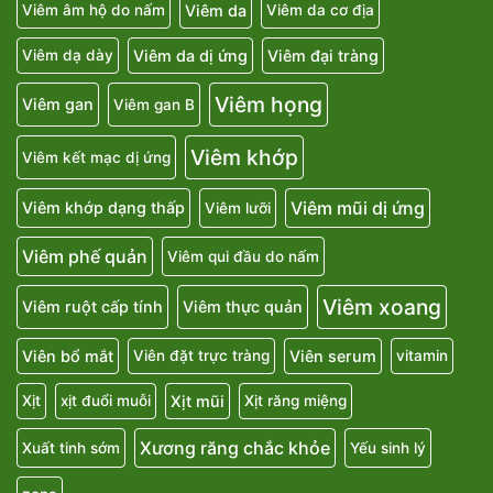
Viêm da
Viêm âm hộ do nấm
Viêm da cơ địa
Viêm da dị ứng
Viêm đại tràng
Viêm dạ dày
Viêm họng
Viêm gan
Viêm gan B
Viêm khớp
Viêm kết mạc dị ứng
Viêm mũi dị ứng
Viêm khớp dạng thấp
Viêm lưỡi
Viêm phế quản
Viêm qui đầu do nấm
Viêm xoang
Viêm ruột cấp tính
Viêm thực quản
Viên bổ mắt
Viên serum
Viên đặt trực tràng
vitamin
Xịt mũi
Xịt
xịt đuổi muỗi
Xịt răng miệng
Xương răng chắc khỏe
Xuất tinh sớm
Yếu sinh lý