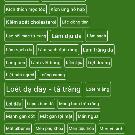
Kích thích mọc tóc
Kích ứng hô hấp
Kiểm soát cholesterol
Lác đồng tiền
Làm dịu da
Lạc nội mạc tử cung
Làm sạch
Làm trắng da
Làm sạch da
Làm sạch đại tràng
Lang ben
Lành vết bỏng
Liệt dương
Liền sẹo
Liệt nửa người
Loãng xương
Loét dạ dày - tá tràng
Loét miệng
Lợi tiểu
Lupus ban đỏ
Mảng bám trên răng
Mạnh gân cốt
Mát gan lợi mật
Mẩn ngứa
Men vi sinh
Mất albumin
Men phụ khoa
Men tiêu hóa