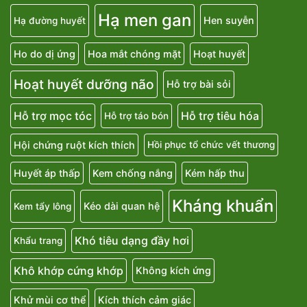
Hạ men gan
Hen suyễn
Hạ đường huyết
Ho do dị ứng
Hoa mắt chóng mặt
Hoạt huyết
Hoạt huyết dưỡng não
Hỗ trợ bài sỏi
Hỗ trợ mọc tóc
Hỗ trợ tiêu hóa
Hỗ trợ táo bón
Hội chứng ruột kích thích
Hồi phục tổ chức vết thương
Huyết áp thấp
Kem chống nắng
Kém hấp thu
Kháng khuẩn
Kéo dài quan hệ
Kem tẩy lông
Khó tiêu dạng đầy hơi
Khẩu trang
Khô khớp cứng khớp
Không kích ứng
Khử mùi cơ thể
Kích thích cảm giác