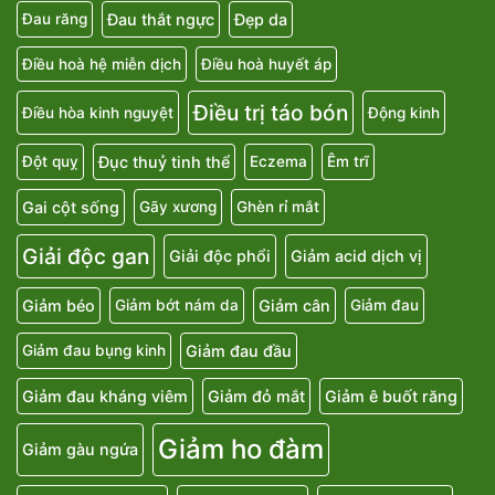
Đau thắt ngực
Đẹp da
Đau răng
Điều hoà hệ miễn dịch
Điều hoà huyết áp
Điều trị táo bón
Điều hòa kinh nguyệt
Động kinh
Đục thuỷ tinh thể
Đột quỵ
Eczema
Êm trĩ
Gai cột sống
Gãy xương
Ghèn rỉ mắt
Giải độc gan
Giải độc phổi
Giảm acid dịch vị
Giảm béo
Giảm cân
Giảm bớt nám da
Giảm đau
Giảm đau đầu
Giảm đau bụng kinh
Giảm đau kháng viêm
Giảm đỏ mắt
Giảm ê buốt răng
Giảm ho đàm
Giảm gàu ngứa