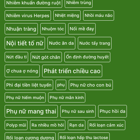
Nhiễm khuẩn đường ruột
Nhiễm trùng
Nhiễm virus Herpes
Nhiệt miệng
Nhồi máu não
Nhuận tràng
Nổi mề đay
Nhuộm tóc
Nội tiết tố nữ
Nước ăn da
Nước tẩy trang
Nứt gót chân
Nứt đầu ti
Ổn định đường huyết
Phát triển chiều cao
Ợ chua ợ nóng
Phì đại tiền liệt tuyến
Phụ nữ cho con bú
phụ
Phụ nữ hiếm muộn
Phụ nữ mãn kinh
Phụ nữ mang thai
Phục hồi da
Phụ nữ sau sinh
Polyp mũi
Ra nhiều mồ hôi
Rạn da
Rối loạn cảm xúc
Rối loạn cương dương
Rối loạn hấp thu lactose