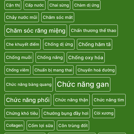
Cận thị
Cấp nước
Chai sừng
Chàm dị ứng
Chảy nước mũi
Chăm sóc mắt
Chăm sóc răng miệng
Chấn thương thể thao
Chống hăm tã
Chống dị ứng
Che khuyết điểm
Chống oxy hóa
Chống muỗi
Chống nắng
Chống viêm
Chuẩn bị mang thai
Chuyển hoá đường
Chức năng gan
Chức năng bàng quang
Chức năng phổi
Chức năng thận
Chức năng tim
Chứng khó tiêu
Chướng bụng đầy hơi
Còi xương
Cốm lợi sữa
Côn trùng đốt
Collagen