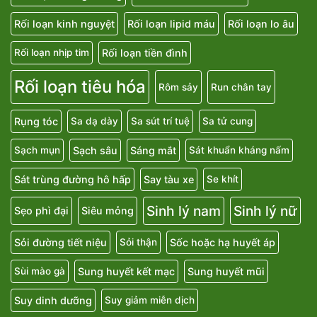
Rối loạn kinh nguyệt
Rối loạn lipid máu
Rối loạn lo âu
Rối loạn tiền đình
Rối loạn nhịp tim
Rối loạn tiêu hóa
Rôm sảy
Run chân tay
Rụng tóc
Sa dạ dày
Sa sút trí tuệ
Sa tử cung
Sạch sâu
Sáng mắt
Sạch mụn
Sát khuẩn kháng nấm
Sát trùng đường hô hấp
Say tàu xe
Se khít
Sinh lý nam
Sinh lý nữ
Sẹo phì đại
Siêu mỏng
Sỏi đường tiết niệu
Sốc hoặc hạ huyết áp
Sỏi thận
Sung huyết kết mạc
Sung huyết mũi
Sùi mào gà
Suy dinh dưỡng
Suy giảm miễn dịch