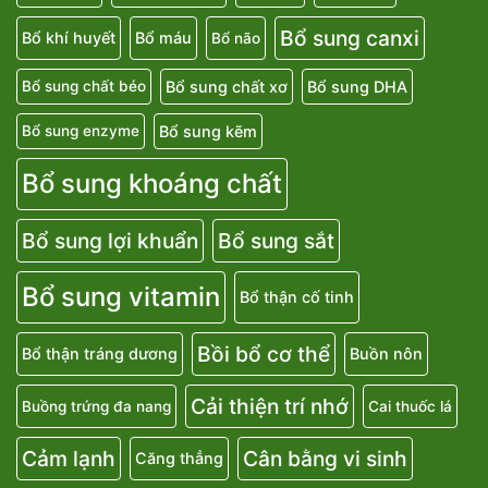
Bổ sung canxi
Bổ khí huyết
Bổ máu
Bổ não
Bổ sung chất xơ
Bổ sung DHA
Bổ sung chất béo
Bổ sung kẽm
Bổ sung enzyme
Bổ sung khoáng chất
Bổ sung lợi khuẩn
Bổ sung sắt
Bổ sung vitamin
Bổ thận cố tinh
Bồi bổ cơ thể
Bổ thận tráng dương
Buồn nôn
Cải thiện trí nhớ
Buồng trứng đa nang
Cai thuốc lá
Cảm lạnh
Cân bằng vi sinh
Căng thẳng