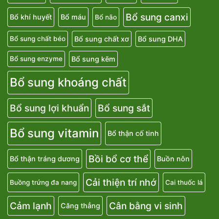
Bổ sung canxi
Bổ khí huyết
Bổ máu
Bổ não
Bổ sung chất xơ
Bổ sung DHA
Bổ sung chất béo
Bổ sung kẽm
Bổ sung enzyme
Bổ sung khoáng chất
Bổ sung lợi khuẩn
Bổ sung sắt
Bổ sung vitamin
Bổ thận cố tinh
Bồi bổ cơ thể
Bổ thận tráng dương
Buồn nôn
Cải thiện trí nhớ
Buồng trứng đa nang
Cai thuốc lá
Cảm lạnh
Cân bằng vi sinh
Căng thẳng