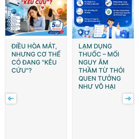
ĐIỀU HÒA MÁT,
LẠM DỤNG
NHƯNG CƠ THỂ
THUỐC – MỐI
CÓ ĐANG "KÊU
NGUY ÂM
CỨU"?
THẦM TỪ THÓI
QUEN TƯỞNG
NHƯ VÔ HẠI