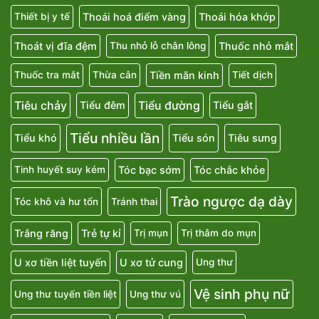
Thoái hoá điểm vàng
Thoái hóa khớp
Thiết bị y tế
Thoát vị đĩa đệm
Thuốc nhỏ mắt
Thu nhỏ lỗ chân lông
Tiền mãn kinh
Thuốc tra mắt
Thừa cân
Tiết dịch
Tiêu chảy
Tiểu đường
Tiểu đêm
Tiểu gắt
Tiểu nhiều lần
Tiểu khó
Tiểu són
Tiêu sưng
Tóc bạc sớm
Tóc chắc khỏe
Tinh huyết suy kém
Trào ngược dạ dày
Tóc khô và hư tổn
Tránh thai
Trắng răng
Trẻ tự kỉ
Trị mụn
Trị thâm do mụn
U xơ tiền liệt tuyến
U xơ tử cung
Ung thư
Vệ sinh phụ nữ
Ung thư tuyến tiền liệt
Ung thư vú