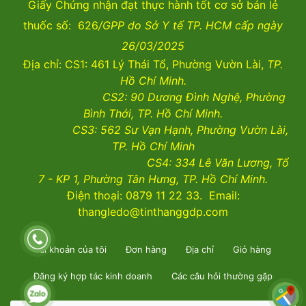
Giấy Chứng nhận đạt thực hành tốt cơ sở bán lẻ
thuốc số: 626
/GPP do Sở Y tế TP. HCM cấp ngày
26/03/2025
Địa chỉ: CS1: 461 Lý Thái Tổ, Phường Vườn Lài,
TP.
Hồ Chí Minh.
CS2:
90 Dương Đình Nghệ, Phường
Bình Thới, TP. Hồ Chí Minh.
CS3:
562 Sư Vạn Hạnh, Phường Vườn Lài
,
TP. Hồ Chí Minh
CS4:
334 Lê Văn Lương, Tổ
7 - KP 1, Phường Tân Hưng, TP. Hồ Chí Minh.
Điện thoại: 0879 11 22 33. Email:
thangledo@tinthanggdp.com
Tài khoản của tôi
Đơn hàng
Địa chỉ
Giỏ hàng
Đăng ký hợp tác kinh doanh
Các câu hỏi thường gặp