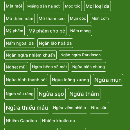
Mọi loại da
Mệt mỏi
Miếng dán hạ sốt
Mọc tóc
Mờ thâm nám
Mờ thâm sẹo
Mụn cóc
Mụn cơm
Mỹ phẩm cho bé
Mỹ phẩm
Nấm móng
Nấm ngoài da
Ngăn lão hoá da
Ngăn ngừa nhiễm khuẩn
Ngăn ngừa Parkinson
Nghẹt mũi
Ngừa bệnh về mắt
Ngừa biến chứng
Ngừa mụn
Ngừa hình thành sỏi
Ngừa loãng xương
Ngừa sẹo
Ngừa thâm
Ngừa sâu răng
Ngừa thiếu máu
Nhẹ cân
Ngừa viêm nhiễm
Nhiễm Candida
Nhiễm khuẩn da