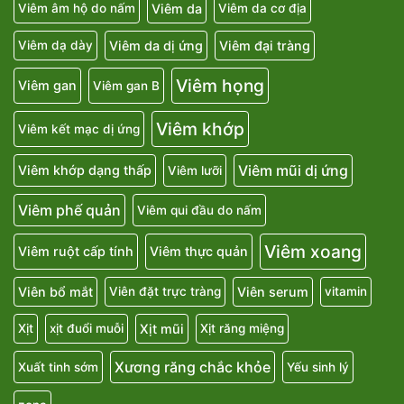
Viêm da
Viêm âm hộ do nấm
Viêm da cơ địa
Viêm da dị ứng
Viêm đại tràng
Viêm dạ dày
Viêm họng
Viêm gan
Viêm gan B
Viêm khớp
Viêm kết mạc dị ứng
Viêm mũi dị ứng
Viêm khớp dạng thấp
Viêm lưỡi
Viêm phế quản
Viêm qui đầu do nấm
Viêm xoang
Viêm ruột cấp tính
Viêm thực quản
Viên bổ mắt
Viên serum
Viên đặt trực tràng
vitamin
Xịt mũi
Xịt
xịt đuổi muỗi
Xịt răng miệng
Xương răng chắc khỏe
Xuất tinh sớm
Yếu sinh lý