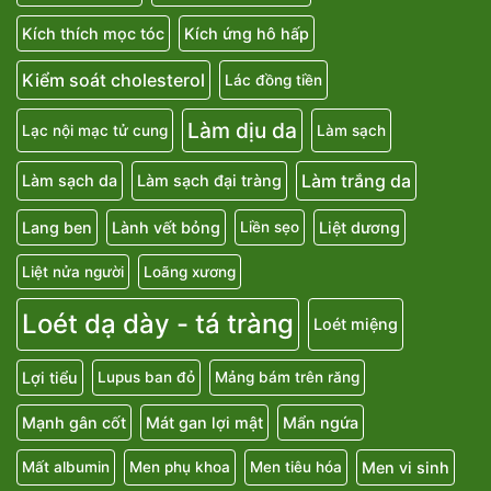
Kích thích mọc tóc
Kích ứng hô hấp
Kiểm soát cholesterol
Lác đồng tiền
Làm dịu da
Lạc nội mạc tử cung
Làm sạch
Làm trắng da
Làm sạch da
Làm sạch đại tràng
Lang ben
Lành vết bỏng
Liệt dương
Liền sẹo
Liệt nửa người
Loãng xương
Loét dạ dày - tá tràng
Loét miệng
Lợi tiểu
Lupus ban đỏ
Mảng bám trên răng
Mạnh gân cốt
Mát gan lợi mật
Mẩn ngứa
Men vi sinh
Mất albumin
Men phụ khoa
Men tiêu hóa