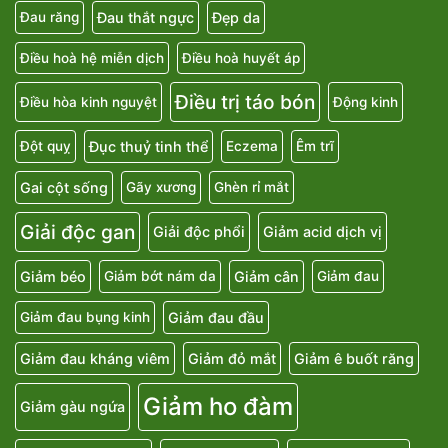
Đau thắt ngực
Đẹp da
Đau răng
Điều hoà hệ miễn dịch
Điều hoà huyết áp
Điều trị táo bón
Điều hòa kinh nguyệt
Động kinh
Đục thuỷ tinh thể
Đột quỵ
Eczema
Êm trĩ
Gai cột sống
Gãy xương
Ghèn rỉ mắt
Giải độc gan
Giải độc phổi
Giảm acid dịch vị
Giảm béo
Giảm cân
Giảm bớt nám da
Giảm đau
Giảm đau đầu
Giảm đau bụng kinh
Giảm đau kháng viêm
Giảm đỏ mắt
Giảm ê buốt răng
Giảm ho đàm
Giảm gàu ngứa