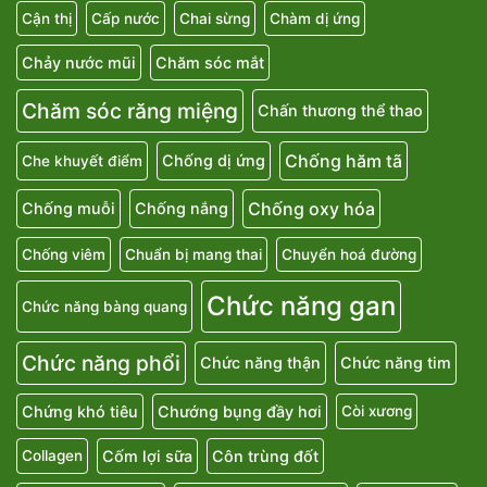
Cận thị
Cấp nước
Chai sừng
Chàm dị ứng
Chảy nước mũi
Chăm sóc mắt
Chăm sóc răng miệng
Chấn thương thể thao
Chống hăm tã
Chống dị ứng
Che khuyết điểm
Chống oxy hóa
Chống muỗi
Chống nắng
Chống viêm
Chuẩn bị mang thai
Chuyển hoá đường
Chức năng gan
Chức năng bàng quang
Chức năng phổi
Chức năng thận
Chức năng tim
Chứng khó tiêu
Chướng bụng đầy hơi
Còi xương
Cốm lợi sữa
Côn trùng đốt
Collagen