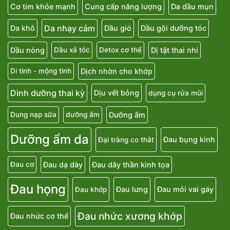
Cơ tim khỏe mạnh
Cung cấp năng lượng
Da dầu mụn
Da nhạy cảm
Da khô
Dầu gió
Dầu gội dưỡng tóc
Dầu nóng
Dị tật thai nhi
Dầu xả tóc
Detox cơ thể
Dịch nhờn cho khớp
Di tinh - mộng tinh
Dinh dưỡng thai kỳ
Dịu vết bỏng
dụng cụ rửa mũi
Dưỡng ẩm
Dung nạp sữa
dưỡng ẩm
Dưỡng ẩm da
Đau bụng kinh
Đại tràng co thắt
Đau dạ dày
Đau dây thần kinh tọa
Đau cơ
Đau họng
Đau lưng
Đau mỏi vai gáy
Đau khớp
Đau nhức xương khớp
Đau nhức cơ thể