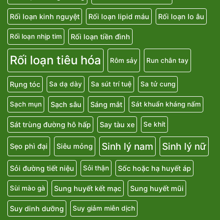
Rối loạn kinh nguyệt
Rối loạn lipid máu
Rối loạn lo âu
Rối loạn tiền đình
Rối loạn nhịp tim
Rối loạn tiêu hóa
Rôm sảy
Run chân tay
Rụng tóc
Sa dạ dày
Sa sút trí tuệ
Sa tử cung
Sạch sâu
Sáng mắt
Sạch mụn
Sát khuẩn kháng nấm
Sát trùng đường hô hấp
Say tàu xe
Se khít
Sinh lý nam
Sinh lý nữ
Sẹo phì đại
Siêu mỏng
Sỏi đường tiết niệu
Sốc hoặc hạ huyết áp
Sỏi thận
Sung huyết kết mạc
Sung huyết mũi
Sùi mào gà
Suy dinh dưỡng
Suy giảm miễn dịch