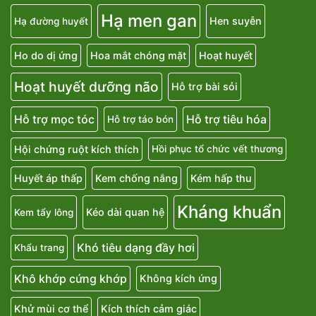
Hạ men gan
Hen suyễn
Hạ đường huyết
Ho do dị ứng
Hoa mắt chóng mặt
Hoạt huyết
Hoạt huyết dưỡng não
Hỗ trợ bài sỏi
Hỗ trợ mọc tóc
Hỗ trợ tiêu hóa
Hỗ trợ táo bón
Hội chứng ruột kích thích
Hồi phục tổ chức vết thương
Huyết áp thấp
Kem chống nắng
Kém hấp thu
Kháng khuẩn
Kéo dài quan hệ
Kem tẩy lông
Khó tiêu dạng đầy hơi
Khẩu trang
Khô khớp cứng khớp
Không kích ứng
Khử mùi cơ thể
Kích thích cảm giác