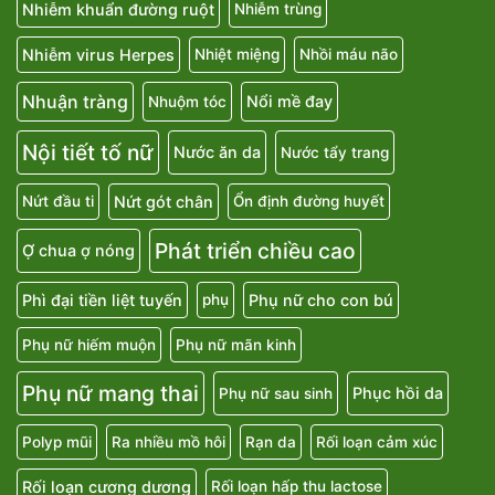
Nhiễm khuẩn đường ruột
Nhiễm trùng
Nhiễm virus Herpes
Nhiệt miệng
Nhồi máu não
Nhuận tràng
Nổi mề đay
Nhuộm tóc
Nội tiết tố nữ
Nước ăn da
Nước tẩy trang
Nứt gót chân
Nứt đầu ti
Ổn định đường huyết
Phát triển chiều cao
Ợ chua ợ nóng
Phì đại tiền liệt tuyến
Phụ nữ cho con bú
phụ
Phụ nữ hiếm muộn
Phụ nữ mãn kinh
Phụ nữ mang thai
Phục hồi da
Phụ nữ sau sinh
Polyp mũi
Ra nhiều mồ hôi
Rạn da
Rối loạn cảm xúc
Rối loạn cương dương
Rối loạn hấp thu lactose