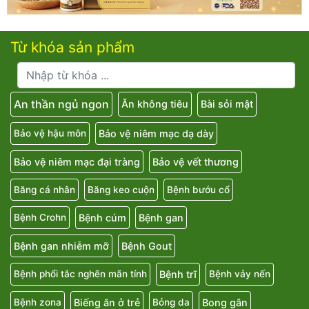
Từ khóa sản phẩm
An thần ngủ ngon
Ăn không tiêu
Bài sỏi mật
Bảo vệ niêm mạc dạ dày
Bảo vệ hậu môn
Bảo vệ niêm mạc đại tràng
Bảo vệ vết thương
Băng cá nhân
Băng keo cuộn
Bệnh bướu cổ
Bệnh cúm
Bệnh gan
Bệnh Crohn
Bệnh gan nhiễm mỡ
Bệnh Gout
Bệnh trĩ
Bệnh phổi tắc nghẽn mãn tính
Bệnh vảy nến
Biếng ăn ở trẻ
Bong gân
Bệnh zona
Bỏng da