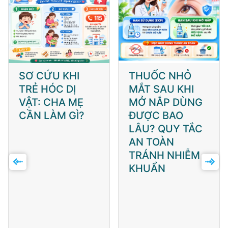
THUỐC NHỎ
KIỂM SOÁT LIPID
MẮT SAU KHI
MÁU TRONG
MỞ NẮP DÙNG
ĐIỀU TRỊ ĐÁI
ĐƯỢC BAO
THÁO ĐƯỜNG:
LÂU? QUY TẮC
CẬP NHẬP MỚI
AN TOÀN
TỪ ADA 2026
TRÁNH NHIỄM
KHUẨN