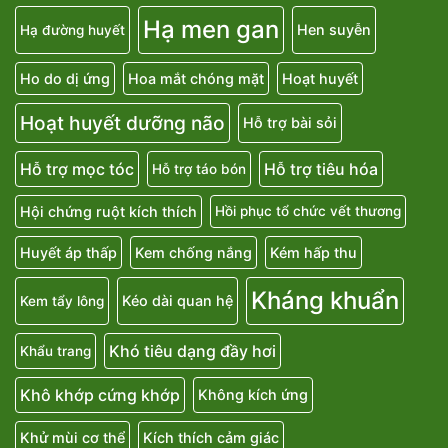
Giúp xương chắc khỏe
Giữ ẩm mắt
Giữ ẩm
Hạ men gan
Hen suyễn
Hạ đường huyết
Ho do dị ứng
Hoa mắt chóng mặt
Hoạt huyết
Hoạt huyết dưỡng não
Hỗ trợ bài sỏi
Hỗ trợ mọc tóc
Hỗ trợ tiêu hóa
Hỗ trợ táo bón
Hội chứng ruột kích thích
Hồi phục tổ chức vết thương
Huyết áp thấp
Kem chống nắng
Kém hấp thu
Kháng khuẩn
Kéo dài quan hệ
Kem tẩy lông
Khó tiêu dạng đầy hơi
Khẩu trang
Khô khớp cứng khớp
Không kích ứng