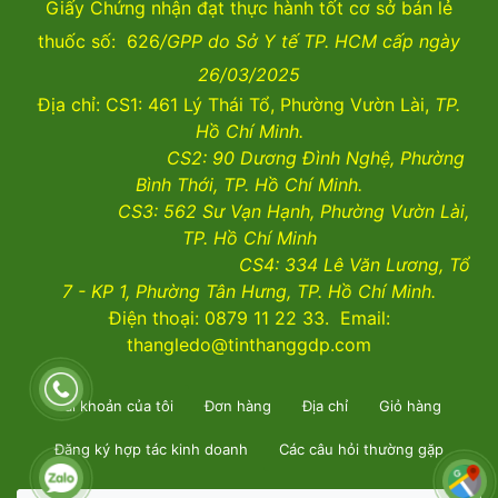
26/03/2025
Giấy Chứng nhận đạt thực hành tốt cơ sở bán lẻ
thuốc số: 626
/GPP do Sở Y tế TP. HCM cấp ngày
26/03/2025
Địa chỉ: CS1: 461 Lý Thái Tổ, Phường Vườn Lài,
TP.
Hồ Chí Minh.
CS2:
90 Dương Đình Nghệ, Phường
Bình Thới, TP. Hồ Chí Minh.
CS3:
562 Sư Vạn Hạnh, Phường Vườn Lài
,
TP. Hồ Chí Minh
CS4:
334 Lê Văn Lương, Tổ
7 - KP 1, Phường Tân Hưng, TP. Hồ Chí Minh.
Điện thoại: 0879 11 22 33. Email:
thangledo@tinthanggdp.com
Tài khoản của tôi
Đơn hàng
Địa chỉ
Giỏ hàng
Đăng ký hợp tác kinh doanh
Các câu hỏi thường gặp