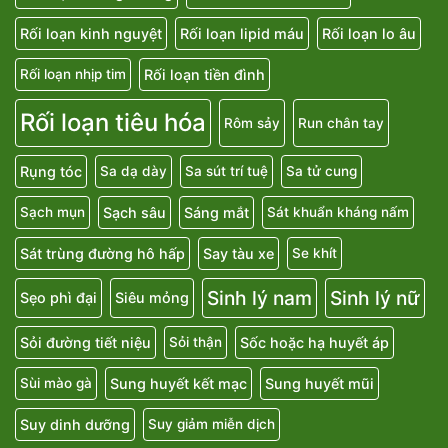
Rối loạn cương dương
Rối loạn hấp thu lactose
Rối loạn kinh nguyệt
Rối loạn lipid máu
Rối loạn lo âu
Rối loạn tiền đình
Rối loạn nhịp tim
Rối loạn tiêu hóa
Rôm sảy
Run chân tay
Rụng tóc
Sa dạ dày
Sa sút trí tuệ
Sa tử cung
Sạch sâu
Sáng mắt
Sạch mụn
Sát khuẩn kháng nấm
Sát trùng đường hô hấp
Say tàu xe
Se khít
Sinh lý nam
Sinh lý nữ
Sẹo phì đại
Siêu mỏng
Sỏi đường tiết niệu
Sốc hoặc hạ huyết áp
Sỏi thận
Sung huyết kết mạc
Sung huyết mũi
Sùi mào gà