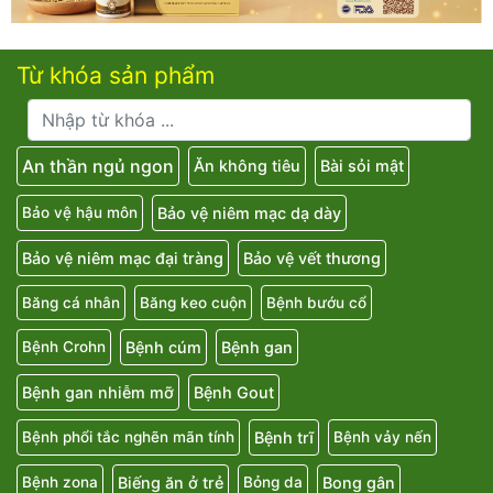
Từ khóa sản phẩm
An thần ngủ ngon
Ăn không tiêu
Bài sỏi mật
Bảo vệ niêm mạc dạ dày
Bảo vệ hậu môn
Bảo vệ niêm mạc đại tràng
Bảo vệ vết thương
Băng cá nhân
Băng keo cuộn
Bệnh bướu cổ
Bệnh cúm
Bệnh gan
Bệnh Crohn
Bệnh gan nhiễm mỡ
Bệnh Gout
Bệnh trĩ
Bệnh phổi tắc nghẽn mãn tính
Bệnh vảy nến