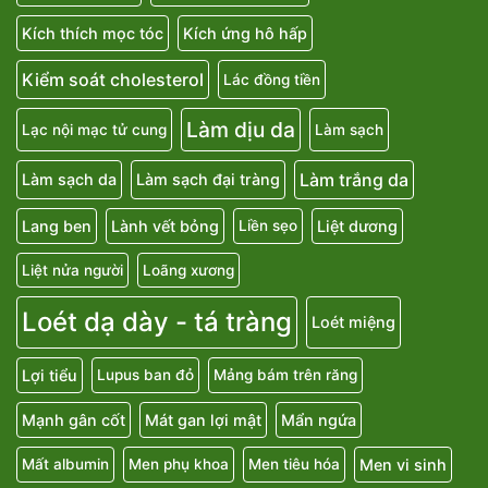
Khử mùi cơ thể
Kích thích cảm giác
Kích thích mọc tóc
Kích ứng hô hấp
Kiểm soát cholesterol
Lác đồng tiền
Làm dịu da
Lạc nội mạc tử cung
Làm sạch
Làm trắng da
Làm sạch da
Làm sạch đại tràng
Lang ben
Lành vết bỏng
Liệt dương
Liền sẹo
Liệt nửa người
Loãng xương
Loét dạ dày - tá tràng
Loét miệng
Lợi tiểu
Lupus ban đỏ
Mảng bám trên răng
Mạnh gân cốt
Mát gan lợi mật
Mẩn ngứa