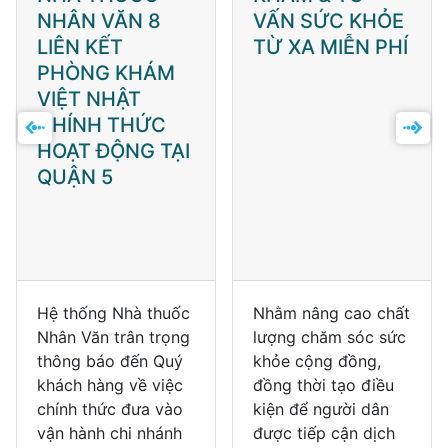
VẤN SỨC KHỎE
THUỐC NHÂN
TỪ XA MIỄN PHÍ
VĂN 413 LÝ
THÁI TỔ – LAN
TỎA NIỀM VUI,
GẮN KẾT & GỬI
TRỌN NIỀM TIN
Nhằm nâng cao chất
Ngày 18/12/2025,
lượng chăm sóc sức
Hệ thống Nhà thuốc
khỏe cộng đồng,
Nhân Văn đã tổ
đồng thời tạo điều
chức lễ khai trương
kiện để người dân
chi nhánh mới tại
được tiếp cận dịch
413 Lý Thái Tổ, P.