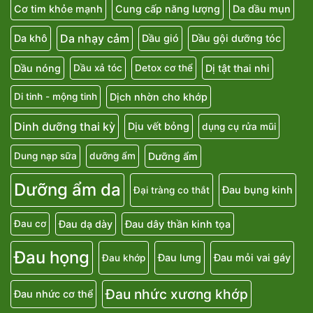
Cơ tim khỏe mạnh
Cung cấp năng lượng
Da dầu mụn
Da nhạy cảm
Da khô
Dầu gió
Dầu gội dưỡng tóc
Dầu nóng
Dị tật thai nhi
Dầu xả tóc
Detox cơ thể
Dịch nhờn cho khớp
Di tinh - mộng tinh
Dinh dưỡng thai kỳ
Dịu vết bỏng
dụng cụ rửa mũi
Dưỡng ẩm
Dung nạp sữa
dưỡng ẩm
Dưỡng ẩm da
Đau bụng kinh
Đại tràng co thắt
Đau dạ dày
Đau dây thần kinh tọa
Đau cơ
Đau họng
Đau lưng
Đau mỏi vai gáy
Đau khớp
Đau nhức xương khớp
Đau nhức cơ thể