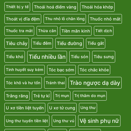
Thải sạch ruột
Thanh nhiệt giải độc
Thận dương yếu
Thoái hoá điểm vàng
Thoái hóa khớp
Thiết bị y tế
Thoát vị đĩa đệm
Thuốc nhỏ mắt
Thu nhỏ lỗ chân lông
Tiền mãn kinh
Thuốc tra mắt
Thừa cân
Tiết dịch
Tiêu chảy
Tiểu đường
Tiểu đêm
Tiểu gắt
Tiểu nhiều lần
Tiểu khó
Tiểu són
Tiêu sưng
Tóc bạc sớm
Tóc chắc khỏe
Tinh huyết suy kém
Trào ngược dạ dày
Tóc khô và hư tổn
Tránh thai
Trắng răng
Trẻ tự kỉ
Trị mụn
Trị thâm do mụn
U xơ tiền liệt tuyến
U xơ tử cung
Ung thư
Vệ sinh phụ nữ
Ung thư tuyến tiền liệt
Ung thư vú