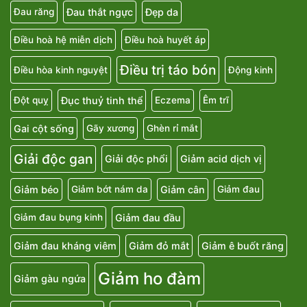
Đau thắt ngực
Đẹp da
Đau răng
Điều hoà hệ miễn dịch
Điều hoà huyết áp
Điều trị táo bón
Điều hòa kinh nguyệt
Động kinh
Đục thuỷ tinh thể
Đột quỵ
Eczema
Êm trĩ
Gai cột sống
Gãy xương
Ghèn rỉ mắt
Giải độc gan
Giải độc phổi
Giảm acid dịch vị
Giảm béo
Giảm cân
Giảm bớt nám da
Giảm đau
Giảm đau đầu
Giảm đau bụng kinh
Giảm đau kháng viêm
Giảm đỏ mắt
Giảm ê buốt răng
Giảm ho đàm
Giảm gàu ngứa