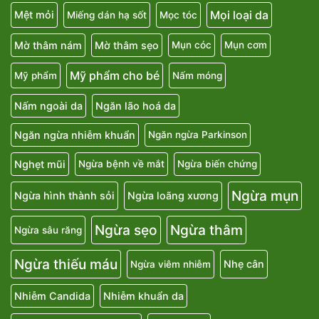
Men vi sinh
Mất albumin
Men phụ khoa
Men tiêu hóa
Mọi loại da
Mệt mỏi
Miếng dán hạ sốt
Mọc tóc
Mờ thâm nám
Mờ thâm sẹo
Mụn cóc
Mụn cơm
Mỹ phẩm cho bé
Mỹ phẩm
Nấm móng
Nấm ngoài da
Ngăn lão hoá da
Ngăn ngừa nhiễm khuẩn
Ngăn ngừa Parkinson
Nghẹt mũi
Ngừa bệnh về mắt
Ngừa biến chứng
Ngừa mụn
Ngừa hình thành sỏi
Ngừa loãng xương
Ngừa sẹo
Ngừa thâm
Ngừa sâu răng
Ngừa thiếu máu
Nhẹ cân
Ngừa viêm nhiễm
Nhiễm Candida
Nhiễm khuẩn da