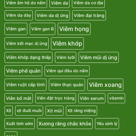
Viêm da
Viêm âm hộ do nấm
Viêm da cơ địa
Viêm da dị ứng
Viêm đại tràng
Viêm dạ dày
Viêm họng
Viêm gan
Viêm gan B
Viêm khớp
Viêm kết mạc dị ứng
Viêm mũi dị ứng
Viêm khớp dạng thấp
Viêm lưỡi
Viêm phế quản
Viêm qui đầu do nấm
Viêm xoang
Viêm ruột cấp tính
Viêm thực quản
Viên bổ mắt
Viên serum
Viên đặt trực tràng
vitamin
Xịt mũi
Xịt
xịt đuổi muỗi
Xịt răng miệng
Xương răng chắc khỏe
Xuất tinh sớm
Yếu sinh lý