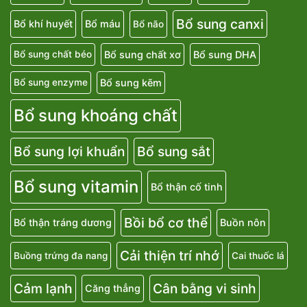
Biếng ăn ở trẻ
Bong gân
Bệnh zona
Bỏng da
Bổ sung canxi
Bổ khí huyết
Bổ máu
Bổ não
Bổ sung chất xơ
Bổ sung DHA
Bổ sung chất béo
Bổ sung kẽm
Bổ sung enzyme
Bổ sung khoáng chất
Bổ sung lợi khuẩn
Bổ sung sắt
Bổ sung vitamin
Bổ thận cố tinh
Bồi bổ cơ thể
Bổ thận tráng dương
Buồn nôn
Cải thiện trí nhớ
Buồng trứng đa nang
Cai thuốc lá
Cảm lạnh
Cân bằng vi sinh
Căng thẳng