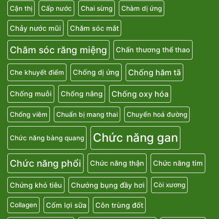
Cận thị
Cấp nước
Chai sừng
Chàm dị ứng
Chảy nước mũi
Chăm sóc mắt
Chăm sóc răng miệng
Chấn thương thể thao
Chống hăm tã
Chống dị ứng
Che khuyết điểm
Chống oxy hóa
Chống muỗi
Chống nắng
Chống viêm
Chuẩn bị mang thai
Chuyển hoá đường
Chức năng gan
Chức năng bàng quang
Chức năng phổi
Chức năng thận
Chức năng tim
Chứng khó tiêu
Chướng bụng đầy hơi
Còi xương
Cốm lợi sữa
Côn trùng đốt
Collagen