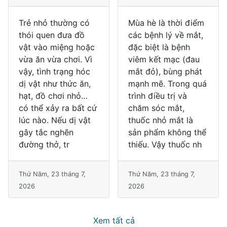
Mùa hè là thời điểm
Đái tháo đường
các bệnh lý về mắt,
không chỉ là câu
đặc biệt là bệnh
chuyện của đường
viêm kết mạc (đau
huyết. Theo những
mắt đỏ), bùng phát
cập nhật mới từ
mạnh mẽ. Trong quá
Hiệp hội Đái tháo
trình điều trị và
đường Hoa Kỳ (ADA)
chăm sóc mắt,
2026, kiểm soát rối
thuốc nhỏ mắt là
loạn mỡ máu là một
sản phẩm không thể
trong những mục
thiếu. Vậy thuốc nh
tiêu quan trọng giúp
giảm
Thứ Năm, 23 tháng 7,
2026
Thứ Ba, 21 tháng 7, 2026
Xem tất cả