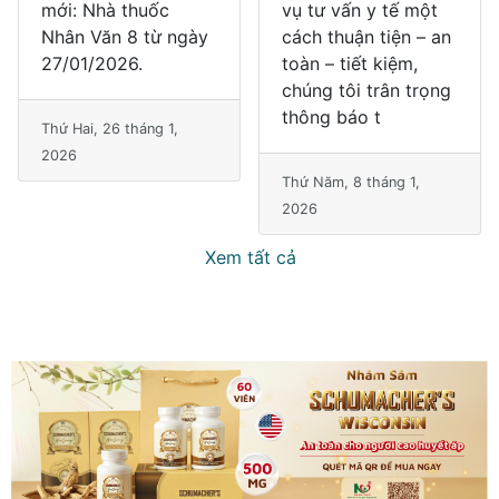
vụ tư vấn y tế một
Vườn Lài - kết hợp
cách thuận tiện – an
Chương trình quay
toàn – tiết kiệm,
số trúng thưởng,
chúng tôi trân trọng
đánh dấu một cột
thông báo t
mốc quan trọng
trong
Thứ Năm, 8 tháng 1,
2026
Thứ Hai, 22 tháng 12,
2025
Xem tất cả