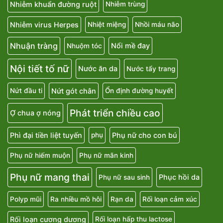
Nhiễm khuẩn đường ruột
Nhiễm trùng
Nhiễm virus Herpes
Nhiệt miệng
Nhồi máu não
Nhuận tràng
Nổi mề đay
Nhuộm tóc
Nội tiết tố nữ
Nước ăn da
Nước tẩy trang
Nứt gót chân
Nứt đầu ti
Ổn định đường huyết
Phát triển chiều cao
Ợ chua ợ nóng
Phì đại tiền liệt tuyến
Phụ nữ cho con bú
phụ
Phụ nữ hiếm muộn
Phụ nữ mãn kinh
Phụ nữ mang thai
Phục hồi da
Phụ nữ sau sinh
Polyp mũi
Ra nhiều mồ hôi
Rạn da
Rối loạn cảm xúc