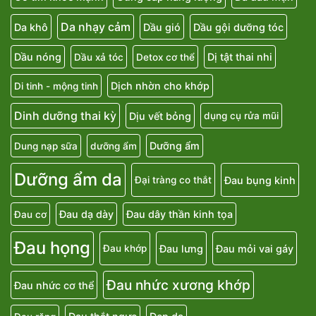
Da nhạy cảm
Da khô
Dầu gió
Dầu gội dưỡng tóc
Dầu nóng
Dị tật thai nhi
Dầu xả tóc
Detox cơ thể
Dịch nhờn cho khớp
Di tinh - mộng tinh
Dinh dưỡng thai kỳ
Dịu vết bỏng
dụng cụ rửa mũi
Dưỡng ẩm
Dung nạp sữa
dưỡng ẩm
Dưỡng ẩm da
Đau bụng kinh
Đại tràng co thắt
Đau dạ dày
Đau dây thần kinh tọa
Đau cơ
Đau họng
Đau lưng
Đau mỏi vai gáy
Đau khớp
Đau nhức xương khớp
Đau nhức cơ thể