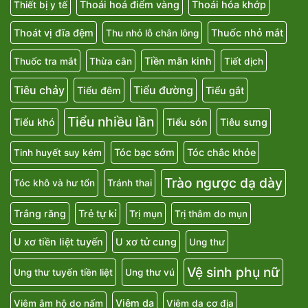
Thoái hoá điểm vàng
Thoái hóa khớp
Thiết bị y tế
Thoát vị đĩa đệm
Thuốc nhỏ mắt
Thu nhỏ lỗ chân lông
Tiền mãn kinh
Thuốc tra mắt
Thừa cân
Tiết dịch
Tiêu chảy
Tiểu đường
Tiểu đêm
Tiểu gắt
Tiểu nhiều lần
Tiểu khó
Tiểu són
Tiêu sưng
Tóc bạc sớm
Tóc chắc khỏe
Tinh huyết suy kém
Trào ngược dạ dày
Tóc khô và hư tổn
Tránh thai
Trắng răng
Trẻ tự kỉ
Trị mụn
Trị thâm do mụn
U xơ tiền liệt tuyến
U xơ tử cung
Ung thư
Vệ sinh phụ nữ
Ung thư tuyến tiền liệt
Ung thư vú
Viêm da
Viêm âm hộ do nấm
Viêm da cơ địa