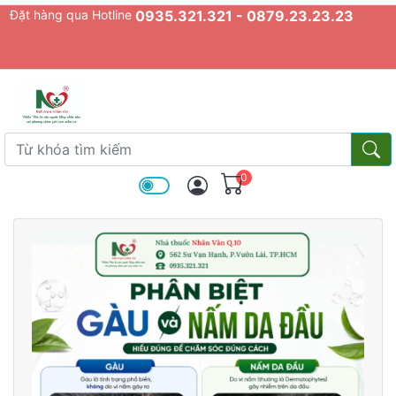
Đặt hàng qua Hotline
0935.321.321 - 0879.23.23.23
admin.configuration.shipping.provider
Từ khóa tìm kiếm
Từ k
0