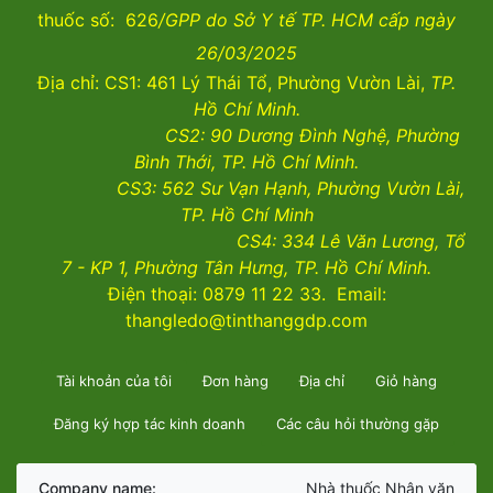
thuốc số: 626
/GPP do Sở Y tế TP. HCM cấp ngày
26/03/2025
Địa chỉ: CS1: 461 Lý Thái Tổ, Phường Vườn Lài,
TP.
Hồ Chí Minh.
CS2:
90 Dương Đình Nghệ, Phường
Bình Thới, TP. Hồ Chí Minh.
CS3:
562 Sư Vạn Hạnh, Phường Vườn Lài
,
TP. Hồ Chí Minh
CS4:
334 Lê Văn Lương, Tổ
7 - KP 1, Phường Tân Hưng, TP. Hồ Chí Minh.
Điện thoại: 0879 11 22 33. Email:
thangledo@tinthanggdp.com
Tài khoản của tôi
Đơn hàng
Địa chỉ
Giỏ hàng
Đăng ký hợp tác kinh doanh
Các câu hỏi thường gặp
Company name:
Nhà thuốc Nhân văn