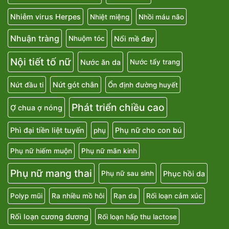
Nhiễm virus Herpes
Nhiệt miệng
Nhồi máu não
Nhuận tràng
Nổi mề đay
Nhuộm tóc
Nội tiết tố nữ
Nước ăn da
Nước tẩy trang
Nứt gót chân
Nứt đầu ti
Ổn định đường huyết
Phát triển chiều cao
Ợ chua ợ nóng
Phì đại tiền liệt tuyến
Phụ nữ cho con bú
phụ
Phụ nữ hiếm muộn
Phụ nữ mãn kinh
Phụ nữ mang thai
Phục hồi da
Phụ nữ sau sinh
Polyp mũi
Ra nhiều mồ hôi
Rạn da
Rối loạn cảm xúc
Rối loạn cương dương
Rối loạn hấp thu lactose