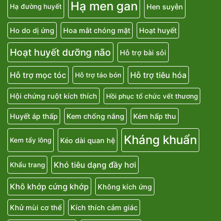
Hạ men gan
Hen suyễn
Hạ đường huyết
Ho do dị ứng
Hoa mắt chóng mặt
Hoạt huyết
Hoạt huyết dưỡng não
Hỗ trợ bài sỏi
Hỗ trợ mọc tóc
Hỗ trợ tiêu hóa
Hỗ trợ táo bón
Hội chứng ruột kích thích
Hồi phục tổ chức vết thương
Huyết áp thấp
Kem chống nắng
Kém hấp thu
Kháng khuẩn
Kéo dài quan hệ
Kem tẩy lông
Khó tiêu dạng đầy hơi
Khẩu trang
Khô khớp cứng khớp
Không kích ứng
Khử mùi cơ thể
Kích thích cảm giác