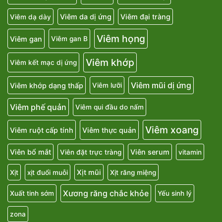
Viêm da dị ứng
Viêm đại tràng
Viêm dạ dày
Viêm họng
Viêm gan
Viêm gan B
Viêm khớp
Viêm kết mạc dị ứng
Viêm mũi dị ứng
Viêm khớp dạng thấp
Viêm lưỡi
Viêm phế quản
Viêm qui đầu do nấm
Viêm xoang
Viêm ruột cấp tính
Viêm thực quản
Viên bổ mắt
Viên serum
Viên đặt trực tràng
vitamin
Xịt mũi
Xịt
xịt đuổi muỗi
Xịt răng miệng
Xương răng chắc khỏe
Xuất tinh sớm
Yếu sinh lý
zona