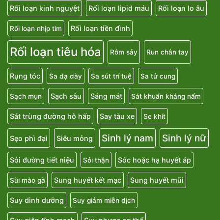
Rối loạn kinh nguyệt
Rối loạn lipid máu
Rối loạn lo âu
Rối loạn tiền đình
Rối loạn nhịp tim
Rối loạn tiêu hóa
Rôm sảy
Run chân tay
Rụng tóc
Sa dạ dày
Sa sút trí tuệ
Sa tử cung
Sạch sâu
Sáng mắt
Sạch mụn
Sát khuẩn kháng nấm
Sát trùng đường hô hấp
Say tàu xe
Se khít
Sinh lý nam
Sinh lý nữ
Sẹo phì đại
Siêu mỏng
Sỏi đường tiết niệu
Sốc hoặc hạ huyết áp
Sỏi thận
Sung huyết kết mạc
Sung huyết mũi
Sùi mào gà
Suy dinh dưỡng
Suy giảm miễn dịch