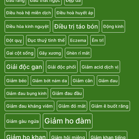
Đau thắt ngực
Đẹp da
Đau răng
Điều hoà hệ miễn dịch
Điều hoà huyết áp
Điều trị táo bón
Điều hòa kinh nguyệt
Động kinh
Đục thuỷ tinh thể
Đột quỵ
Eczema
Êm trĩ
Gai cột sống
Gãy xương
Ghèn rỉ mắt
Giải độc gan
Giải độc phổi
Giảm acid dịch vị
Giảm béo
Giảm cân
Giảm bớt nám da
Giảm đau
Giảm đau đầu
Giảm đau bụng kinh
Giảm đau kháng viêm
Giảm đỏ mắt
Giảm ê buốt răng
Giảm ho đàm
Giảm gàu ngứa
Giảm ho khan
Giảm hôi miệng
Giảm khan tiếng