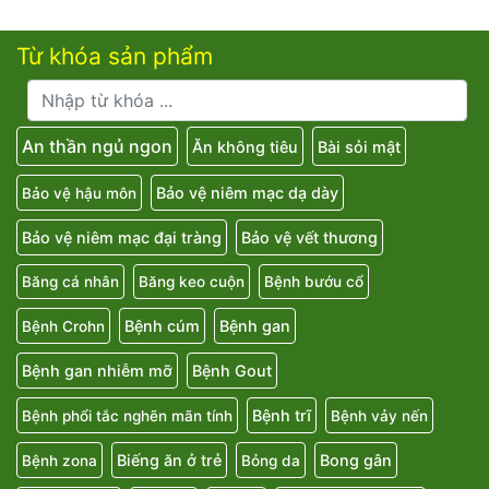
Từ khóa sản phẩm
An thần ngủ ngon
Ăn không tiêu
Bài sỏi mật
Bảo vệ niêm mạc dạ dày
Bảo vệ hậu môn
Bảo vệ niêm mạc đại tràng
Bảo vệ vết thương
Băng cá nhân
Băng keo cuộn
Bệnh bướu cổ
Bệnh cúm
Bệnh gan
Bệnh Crohn
Bệnh gan nhiễm mỡ
Bệnh Gout
Bệnh trĩ
Bệnh phổi tắc nghẽn mãn tính
Bệnh vảy nến
Biếng ăn ở trẻ
Bong gân
Bệnh zona
Bỏng da