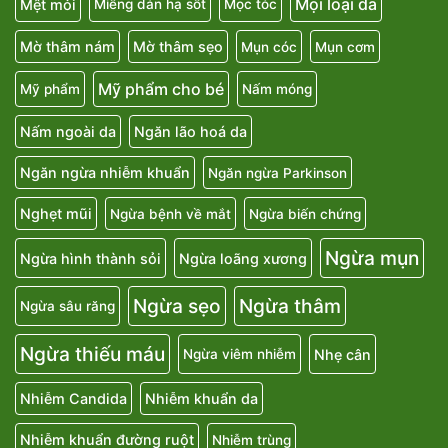
Mọi loại da
Mệt mỏi
Miếng dán hạ sốt
Mọc tóc
Mờ thâm nám
Mờ thâm sẹo
Mụn cóc
Mụn cơm
Mỹ phẩm cho bé
Mỹ phẩm
Nấm móng
Nấm ngoài da
Ngăn lão hoá da
Ngăn ngừa nhiễm khuẩn
Ngăn ngừa Parkinson
Nghẹt mũi
Ngừa bệnh về mắt
Ngừa biến chứng
Ngừa mụn
Ngừa hình thành sỏi
Ngừa loãng xương
Ngừa sẹo
Ngừa thâm
Ngừa sâu răng
Ngừa thiếu máu
Nhẹ cân
Ngừa viêm nhiễm
Nhiễm Candida
Nhiễm khuẩn da
Nhiễm khuẩn đường ruột
Nhiễm trùng