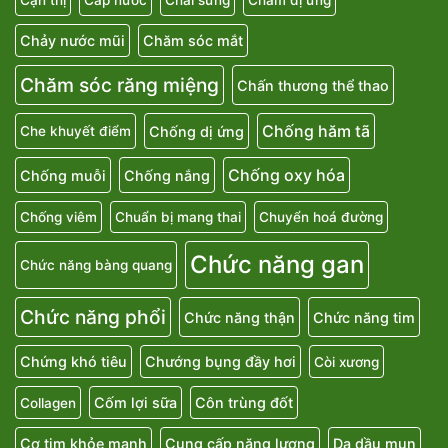
Cận thị
Cấp nước
Chai sừng
Chàm dị ứng
Chảy nước mũi
Chăm sóc mắt
Chăm sóc răng miệng
Chấn thương thể thao
Chống hăm tã
Chống dị ứng
Che khuyết điểm
Chống oxy hóa
Chống muỗi
Chống nắng
Chống viêm
Chuẩn bị mang thai
Chuyển hoá đường
Chức năng gan
Chức năng bàng quang
Chức năng phổi
Chức năng thận
Chức năng tim
Chứng khó tiêu
Chướng bụng đầy hơi
Còi xương
Cốm lợi sữa
Côn trùng đốt
Collagen
Cơ tim khỏe mạnh
Cung cấp năng lượng
Da dầu mụn