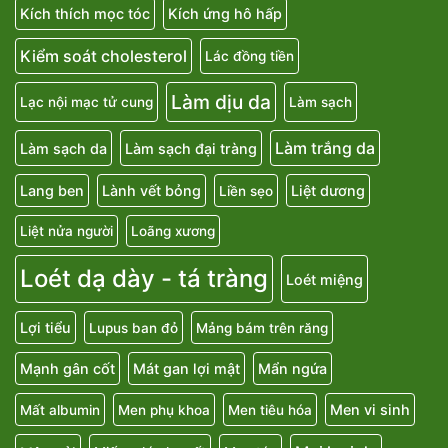
Kích thích mọc tóc
Kích ứng hô hấp
Kiểm soát cholesterol
Lác đồng tiền
Làm dịu da
Lạc nội mạc tử cung
Làm sạch
Làm trắng da
Làm sạch da
Làm sạch đại tràng
Lang ben
Lành vết bỏng
Liệt dương
Liền sẹo
Liệt nửa người
Loãng xương
Loét dạ dày - tá tràng
Loét miệng
Lợi tiểu
Lupus ban đỏ
Mảng bám trên răng
Mạnh gân cốt
Mát gan lợi mật
Mẩn ngứa
Men vi sinh
Mất albumin
Men phụ khoa
Men tiêu hóa