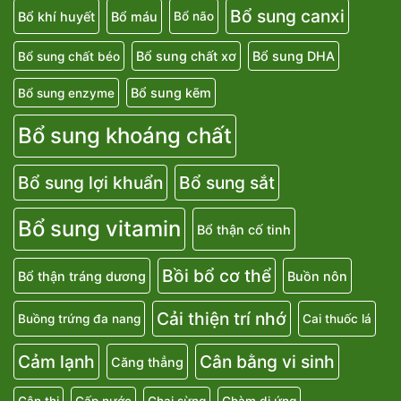
Bổ sung canxi
Bổ khí huyết
Bổ máu
Bổ não
Bổ sung chất xơ
Bổ sung DHA
Bổ sung chất béo
Bổ sung kẽm
Bổ sung enzyme
Bổ sung khoáng chất
Bổ sung lợi khuẩn
Bổ sung sắt
Bổ sung vitamin
Bổ thận cố tinh
Bồi bổ cơ thể
Bổ thận tráng dương
Buồn nôn
Cải thiện trí nhớ
Buồng trứng đa nang
Cai thuốc lá
Cảm lạnh
Cân bằng vi sinh
Căng thẳng