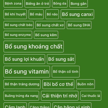
Biếng ăn ở trẻ
Bong gân
Bệnh zona
Bỏng da
Bổ sung canxi
Bổ khí huyết
Bổ máu
Bổ não
Bổ sung chất xơ
Bổ sung DHA
Bổ sung chất béo
Bổ sung kẽm
Bổ sung enzyme
Bổ sung khoáng chất
Bổ sung lợi khuẩn
Bổ sung sắt
Bổ sung vitamin
Bổ thận cố tinh
Bồi bổ cơ thể
Bổ thận tráng dương
Buồn nôn
Cải thiện trí nhớ
Buồng trứng đa nang
Cai thuốc lá
Cảm lạnh
Cân bằng vi sinh
Căng thẳng