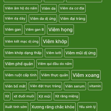
Viêm da
Viêm âm hộ do nấm
Viêm da cơ địa
Viêm da dị ứng
Viêm đại tràng
Viêm dạ dày
Viêm họng
Viêm gan
Viêm gan B
Viêm khớp
Viêm kết mạc dị ứng
Viêm mũi dị ứng
Viêm khớp dạng thấp
Viêm lưỡi
Viêm phế quản
Viêm qui đầu do nấm
Viêm xoang
Viêm ruột cấp tính
Viêm thực quản
Viên bổ mắt
Viên serum
Viên đặt trực tràng
vitamin
Xịt mũi
Xịt
xịt đuổi muỗi
Xịt răng miệng
Xương răng chắc khỏe
Xuất tinh sớm
Yếu sinh lý