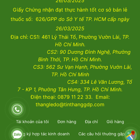
26/03/2025
Giấy Chứng nhận đạt thực hành tốt cơ sở bán lẻ
thuốc số: 626
/GPP do Sở Y tế TP. HCM cấp ngày
26/03/2025
Địa chỉ: CS1: 461 Lý Thái Tổ, Phường Vườn Lài,
TP.
Hồ Chí Minh.
CS2:
90 Dương Đình Nghệ, Phường
Bình Thới, TP. Hồ Chí Minh.
CS3:
562 Sư Vạn Hạnh, Phường Vườn Lài
,
TP. Hồ Chí Minh
CS4:
334 Lê Văn Lương, Tổ
7 - KP 1, Phường Tân Hưng, TP. Hồ Chí Minh.
Điện thoại: 0879 11 22 33. Email:
thangledo@tinthanggdp.com
Tài khoản của tôi
Đơn hàng
Địa chỉ
Giỏ hàng
Đăng ký hợp tác kinh doanh
Các câu hỏi thường gặp