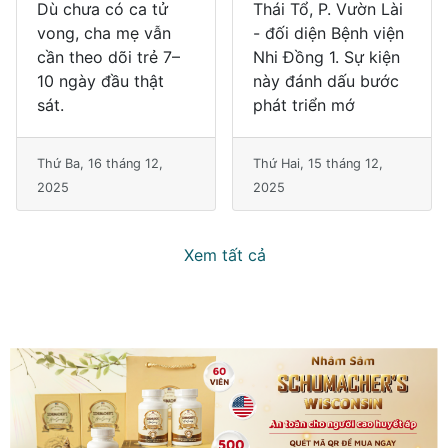
Thái Tổ, P. Vườn Lài
cộng đồng, gây ảnh
- đối diện Bệnh viện
hưởng nghiêm trọng
Nhi Đồng 1. Sự kiện
đến sức khỏe, chất
này đánh dấu bước
lượng cuộc sống và
phát triển mớ
là gánh nặng
Thứ Hai, 15 tháng 12,
Thứ Ba, 11 tháng 11, 2025
2025
Xem tất cả