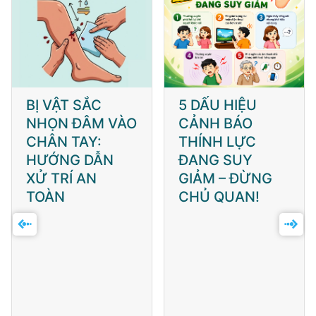
5 DẤU HIỆU
ĐIỀU HÒA MÁT,
CẢNH BÁO
NHƯNG CƠ THỂ
THÍNH LỰC
CÓ ĐANG "KÊU
ĐANG SUY
CỨU"?
GIẢM – ĐỪNG
CHỦ QUAN!