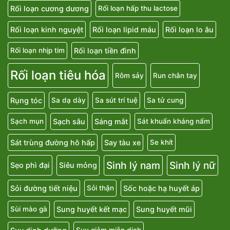
Rối loạn cương dương
Rối loạn hấp thu lactose
Rối loạn kinh nguyệt
Rối loạn lipid máu
Rối loạn lo âu
Rối loạn tiền đình
Rối loạn nhịp tim
Rối loạn tiêu hóa
Rôm sảy
Run chân tay
Rụng tóc
Sa dạ dày
Sa sút trí tuệ
Sa tử cung
Sạch sâu
Sáng mắt
Sạch mụn
Sát khuẩn kháng nấm
Sát trùng đường hô hấp
Say tàu xe
Se khít
Sinh lý nam
Sinh lý nữ
Sẹo phì đại
Siêu mỏng
Sỏi đường tiết niệu
Sốc hoặc hạ huyết áp
Sỏi thận
Sung huyết kết mạc
Sung huyết mũi
Sùi mào gà