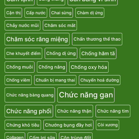
Cận thị
Cấp nước
Chai sừng
Chàm dị ứng
Chảy nước mũi
Chăm sóc mắt
Chăm sóc răng miệng
Chấn thương thể thao
Chống hăm tã
Chống dị ứng
Che khuyết điểm
Chống oxy hóa
Chống muỗi
Chống nắng
Chống viêm
Chuẩn bị mang thai
Chuyển hoá đường
Chức năng gan
Chức năng bàng quang
Chức năng phổi
Chức năng thận
Chức năng tim
Chứng khó tiêu
Chướng bụng đầy hơi
Còi xương
Cốm lợi sữa
Côn trùng đốt
Collagen