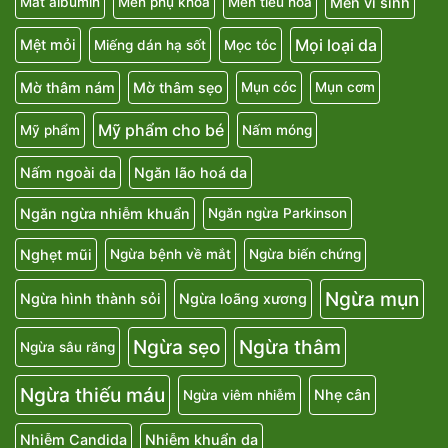
Men vi sinh
Mất albumin
Men phụ khoa
Men tiêu hóa
Mọi loại da
Mệt mỏi
Miếng dán hạ sốt
Mọc tóc
Mờ thâm nám
Mờ thâm sẹo
Mụn cóc
Mụn cơm
Mỹ phẩm cho bé
Mỹ phẩm
Nấm móng
Nấm ngoài da
Ngăn lão hoá da
Ngăn ngừa nhiễm khuẩn
Ngăn ngừa Parkinson
Nghẹt mũi
Ngừa bệnh về mắt
Ngừa biến chứng
Ngừa mụn
Ngừa hình thành sỏi
Ngừa loãng xương
Ngừa sẹo
Ngừa thâm
Ngừa sâu răng
Ngừa thiếu máu
Nhẹ cân
Ngừa viêm nhiễm
Nhiễm Candida
Nhiễm khuẩn da