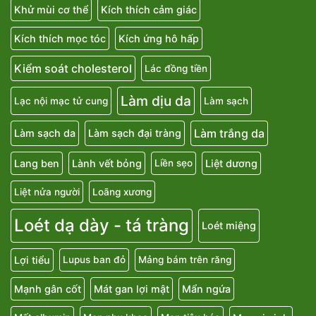
Khử mùi cơ thể
Kích thích cảm giác
Kích thích mọc tóc
Kích ứng hô hấp
Kiểm soát cholesterol
Lác đồng tiền
Làm dịu da
Lạc nội mạc tử cung
Làm sạch
Làm trắng da
Làm sạch da
Làm sạch đại tràng
Lang ben
Lành vết bỏng
Liệt dương
Liền sẹo
Liệt nửa người
Loãng xương
Loét dạ dày - tá tràng
Loét miệng
Lợi tiểu
Lupus ban đỏ
Mảng bám trên răng
Mạnh gân cốt
Mát gan lợi mật
Mẩn ngứa