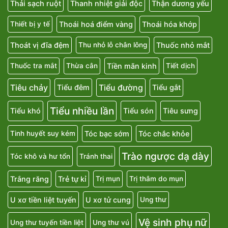
Thải sạch ruột
Thanh nhiệt giải độc
Thận dương yếu
Thoái hoá điểm vàng
Thoái hóa khớp
Thiết bị y tế
Thoát vị đĩa đệm
Thuốc nhỏ mắt
Thu nhỏ lỗ chân lông
Tiền mãn kinh
Thuốc tra mắt
Thừa cân
Tiết dịch
Tiêu chảy
Tiểu đường
Tiểu đêm
Tiểu gắt
Tiểu nhiều lần
Tiểu khó
Tiểu són
Tiêu sưng
Tóc bạc sớm
Tóc chắc khỏe
Tinh huyết suy kém
Trào ngược dạ dày
Tóc khô và hư tổn
Tránh thai
Trắng răng
Trẻ tự kỉ
Trị mụn
Trị thâm do mụn
U xơ tiền liệt tuyến
U xơ tử cung
Ung thư
Vệ sinh phụ nữ
Ung thư tuyến tiền liệt
Ung thư vú