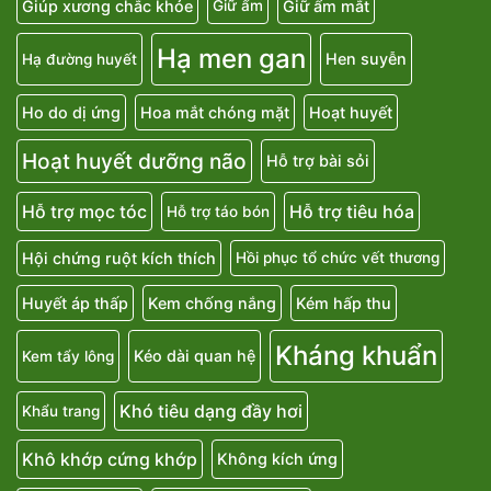
Giúp xương chắc khỏe
Giữ ẩm mắt
Giữ ẩm
Hạ men gan
Hen suyễn
Hạ đường huyết
Ho do dị ứng
Hoa mắt chóng mặt
Hoạt huyết
Hoạt huyết dưỡng não
Hỗ trợ bài sỏi
Hỗ trợ mọc tóc
Hỗ trợ tiêu hóa
Hỗ trợ táo bón
Hội chứng ruột kích thích
Hồi phục tổ chức vết thương
Huyết áp thấp
Kem chống nắng
Kém hấp thu
Kháng khuẩn
Kéo dài quan hệ
Kem tẩy lông
Khó tiêu dạng đầy hơi
Khẩu trang
Khô khớp cứng khớp
Không kích ứng