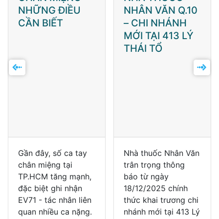
NHÂN VĂN Q.10
THÁO ĐƯỜNG
– CHI NHÁNH
THẾ GIỚI 14/11 -
MỚI TẠI 413 LÝ
ĐÁI THÁO
THÁI TỔ
ĐƯỜNG VÀ SỰ
KHỎE MẠNH
TOÀN DIỆN 💙
Nhà thuốc Nhân Văn
Bệnh đái tháo đường
trân trọng thông
là một trong những
báo từ ngày
bệnh mạn tính phổ
18/12/2025 chính
biến, đang gia tăng
thức khai trương chi
nhanh và có xu
nhánh mới tại 413 Lý
hướng trẻ hóa trong