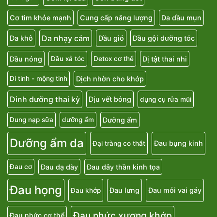
Cơ tim khỏe mạnh
Cung cấp năng lượng
Da dầu mụn
Da nhạy cảm
Da khô
Dầu gió
Dầu gội dưỡng tóc
Dầu nóng
Dị tật thai nhi
Dầu xả tóc
Detox cơ thể
Dịch nhờn cho khớp
Di tinh - mộng tinh
Dinh dưỡng thai kỳ
Dịu vết bỏng
dụng cụ rửa mũi
Dưỡng ẩm
Dung nạp sữa
dưỡng ẩm
Dưỡng ẩm da
Đau bụng kinh
Đại tràng co thắt
Đau dạ dày
Đau dây thần kinh tọa
Đau cơ
Đau họng
Đau lưng
Đau mỏi vai gáy
Đau khớp
Đau nhức xương khớp
Đau nhức cơ thể