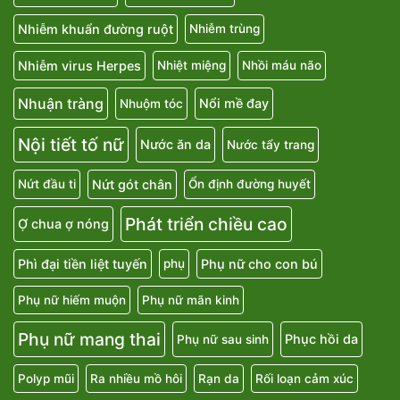
Nhiễm khuẩn đường ruột
Nhiễm trùng
Nhiễm virus Herpes
Nhiệt miệng
Nhồi máu não
Nhuận tràng
Nổi mề đay
Nhuộm tóc
Nội tiết tố nữ
Nước ăn da
Nước tẩy trang
Nứt gót chân
Nứt đầu ti
Ổn định đường huyết
Phát triển chiều cao
Ợ chua ợ nóng
Phì đại tiền liệt tuyến
Phụ nữ cho con bú
phụ
Phụ nữ hiếm muộn
Phụ nữ mãn kinh
Phụ nữ mang thai
Phục hồi da
Phụ nữ sau sinh
Polyp mũi
Ra nhiều mồ hôi
Rạn da
Rối loạn cảm xúc