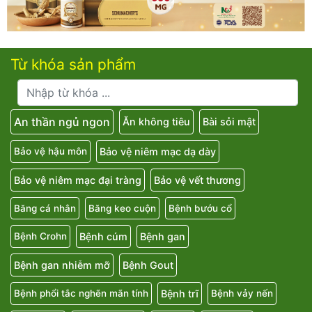
Từ khóa sản phẩm
An thần ngủ ngon
Ăn không tiêu
Bài sỏi mật
Bảo vệ niêm mạc dạ dày
Bảo vệ hậu môn
Bảo vệ niêm mạc đại tràng
Bảo vệ vết thương
Băng cá nhân
Băng keo cuộn
Bệnh bướu cổ
Bệnh cúm
Bệnh gan
Bệnh Crohn
Bệnh gan nhiễm mỡ
Bệnh Gout
Bệnh trĩ
Bệnh phổi tắc nghẽn mãn tính
Bệnh vảy nến