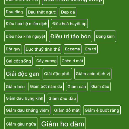
Đau thắt ngực
Đẹp da
Đau răng
Điều hoà hệ miễn dịch
Điều hoà huyết áp
Điều trị táo bón
Điều hòa kinh nguyệt
Động kinh
Đục thuỷ tinh thể
Đột quỵ
Eczema
Êm trĩ
Gai cột sống
Gãy xương
Ghèn rỉ mắt
Giải độc gan
Giải độc phổi
Giảm acid dịch vị
Giảm béo
Giảm cân
Giảm bớt nám da
Giảm đau
Giảm đau đầu
Giảm đau bụng kinh
Giảm đau kháng viêm
Giảm đỏ mắt
Giảm ê buốt răng
Giảm ho đàm
Giảm gàu ngứa