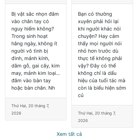
Bạn có thường
Khi gặp môi trường
xuyên phải hỏi lại
lạnh, mạch máu
khi người khác nói
ngoại vi có xu
chuyện? Hay cảm
hướng co lại nhằm
thấy mọi người nói
giảm thất thoát
nhỏ hơn trước dù
nhiệt. Ngược lại, khi
thực tế không phải
bước ra môi trường
vậy? Đây có thể
nóng, mạch máu
không chỉ là dấu
giãn ra để tăng tỏa
hiệu của tuổi tác mà
nhiệt qua da. Sự
còn là biểu hiện sớm
thay đổi này là phản
củ
ứng
Thứ Hai, 20 tháng 7,
Thứ Năm, 16 tháng 7,
2026
2026
Xem tất cả