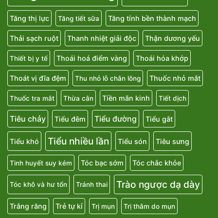
Tăng thị lực
Tăng tính bền thành mạch
Tăng tiết sữa
Thải sạch ruột
Thanh nhiệt giải độc
Thận dương yếu
Thoái hoá điểm vàng
Thoái hóa khớp
Thiết bị y tế
Thoát vị đĩa đệm
Thuốc nhỏ mắt
Thu nhỏ lỗ chân lông
Tiền mãn kinh
Thuốc tra mắt
Thừa cân
Tiết dịch
Tiêu chảy
Tiểu đường
Tiểu đêm
Tiểu gắt
Tiểu nhiều lần
Tiểu khó
Tiểu són
Tiêu sưng
Tóc bạc sớm
Tóc chắc khỏe
Tinh huyết suy kém
Trào ngược dạ dày
Tóc khô và hư tổn
Tránh thai
Trắng răng
Trẻ tự kỉ
Trị mụn
Trị thâm do mụn