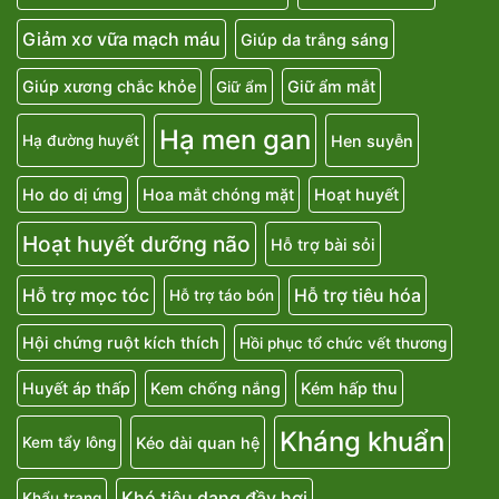
Giảm xơ vữa mạch máu
Giúp da trắng sáng
Giúp xương chắc khỏe
Giữ ẩm mắt
Giữ ẩm
Hạ men gan
Hen suyễn
Hạ đường huyết
Ho do dị ứng
Hoa mắt chóng mặt
Hoạt huyết
Hoạt huyết dưỡng não
Hỗ trợ bài sỏi
Hỗ trợ mọc tóc
Hỗ trợ tiêu hóa
Hỗ trợ táo bón
Hội chứng ruột kích thích
Hồi phục tổ chức vết thương
Huyết áp thấp
Kem chống nắng
Kém hấp thu
Kháng khuẩn
Kéo dài quan hệ
Kem tẩy lông
Khó tiêu dạng đầy hơi
Khẩu trang