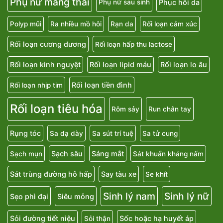
Phụ nữ mang thai
Phục hồi da
Phụ nữ sau sinh
Polyp mũi
Ra nhiều mồ hôi
Rạn da
Rối loạn cảm xúc
Rối loạn cương dương
Rối loạn hấp thu lactose
Rối loạn kinh nguyệt
Rối loạn lipid máu
Rối loạn lo âu
Rối loạn tiền đình
Rối loạn nhịp tim
Rối loạn tiêu hóa
Rôm sảy
Run chân tay
Rụng tóc
Sa dạ dày
Sa sút trí tuệ
Sa tử cung
Sạch sâu
Sáng mắt
Sạch mụn
Sát khuẩn kháng nấm
Sát trùng đường hô hấp
Say tàu xe
Se khít
Sinh lý nam
Sinh lý nữ
Sẹo phì đại
Siêu mỏng
Sỏi đường tiết niệu
Sốc hoặc hạ huyết áp
Sỏi thận