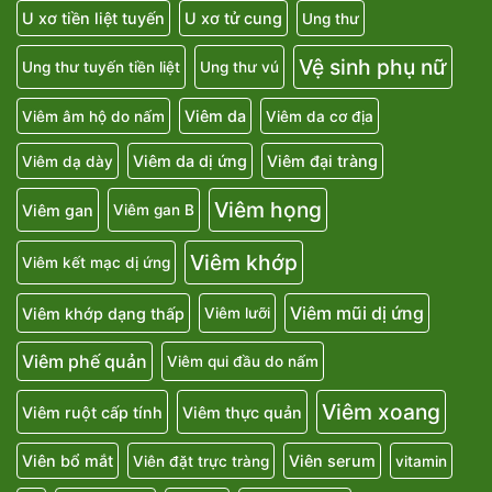
U xơ tiền liệt tuyến
U xơ tử cung
Ung thư
Vệ sinh phụ nữ
Ung thư tuyến tiền liệt
Ung thư vú
Viêm da
Viêm âm hộ do nấm
Viêm da cơ địa
Viêm da dị ứng
Viêm đại tràng
Viêm dạ dày
Viêm họng
Viêm gan
Viêm gan B
Viêm khớp
Viêm kết mạc dị ứng
Viêm mũi dị ứng
Viêm khớp dạng thấp
Viêm lưỡi
Viêm phế quản
Viêm qui đầu do nấm
Viêm xoang
Viêm ruột cấp tính
Viêm thực quản
Viên bổ mắt
Viên serum
Viên đặt trực tràng
vitamin