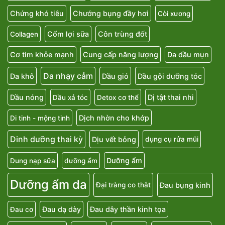
Chứng khó tiêu
Chướng bụng đầy hơi
Còi xương
Cốm lợi sữa
Côn trùng đốt
Collagen
Cơ tim khỏe mạnh
Cung cấp năng lượng
Da dầu mụn
Da nhạy cảm
Da khô
Dầu gió
Dầu gội dưỡng tóc
Dầu nóng
Dị tật thai nhi
Dầu xả tóc
Detox cơ thể
Dịch nhờn cho khớp
Di tinh - mộng tinh
Dinh dưỡng thai kỳ
Dịu vết bỏng
dụng cụ rửa mũi
Dưỡng ẩm
Dung nạp sữa
dưỡng ẩm
Dưỡng ẩm da
Đau bụng kinh
Đại tràng co thắt
Đau dạ dày
Đau dây thần kinh tọa
Đau cơ