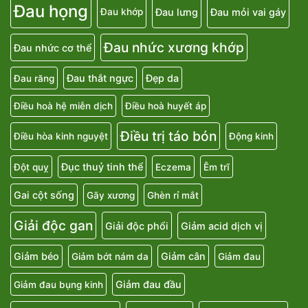
Đau họng
Đau lưng
Đau mỏi vai gáy
Đau khớp
Đau nhức xương khớp
Đau nhức cơ thể
Đau thắt ngực
Đẹp da
Đau răng
Điều hoà hệ miễn dịch
Điều hoà huyết áp
Điều trị táo bón
Điều hòa kinh nguyệt
Động kinh
Đục thuỷ tinh thể
Đột quỵ
Eczema
Êm trĩ
Gai cột sống
Gãy xương
Ghèn rỉ mắt
Giải độc gan
Giải độc phổi
Giảm acid dịch vị
Giảm béo
Giảm cân
Giảm bớt nám da
Giảm đau
Giảm đau đầu
Giảm đau bụng kinh