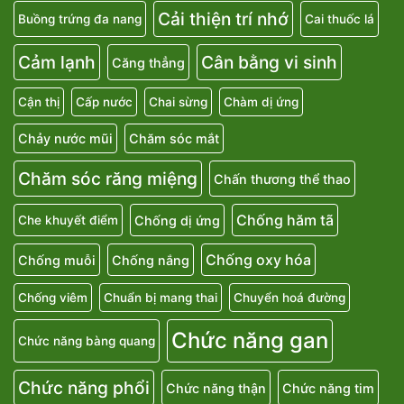
Cải thiện trí nhớ
Buồng trứng đa nang
Cai thuốc lá
Cảm lạnh
Cân bằng vi sinh
Căng thẳng
Cận thị
Cấp nước
Chai sừng
Chàm dị ứng
Chảy nước mũi
Chăm sóc mắt
Chăm sóc răng miệng
Chấn thương thể thao
Chống hăm tã
Chống dị ứng
Che khuyết điểm
Chống oxy hóa
Chống muỗi
Chống nắng
Chống viêm
Chuẩn bị mang thai
Chuyển hoá đường
Chức năng gan
Chức năng bàng quang
Chức năng phổi
Chức năng thận
Chức năng tim