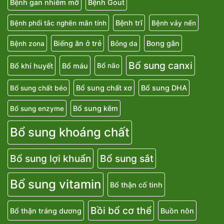
Bệnh gan nhiễm mỡ
Bệnh Gout
Bệnh trĩ
Bệnh phổi tắc nghẽn mãn tính
Bệnh vảy nến
Biếng ăn ở trẻ
Bong gân
Bệnh zona
Bỏng da
Bổ sung canxi
Bổ khí huyết
Bổ máu
Bổ não
Bổ sung chất xơ
Bổ sung DHA
Bổ sung chất béo
Bổ sung kẽm
Bổ sung enzyme
Bổ sung khoáng chất
Bổ sung lợi khuẩn
Bổ sung sắt
Bổ sung vitamin
Bổ thận cố tinh
Bồi bổ cơ thể
Bổ thận tráng dương
Buồn nôn