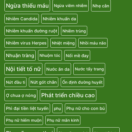
Ngừa thiếu máu
Nhẹ cân
Ngừa viêm nhiễm
Nhiễm Candida
Nhiễm khuẩn da
Nhiễm khuẩn đường ruột
Nhiễm trùng
Nhiễm virus Herpes
Nhiệt miệng
Nhồi máu não
Nhuận tràng
Nổi mề đay
Nhuộm tóc
Nội tiết tố nữ
Nước ăn da
Nước tẩy trang
Nứt gót chân
Nứt đầu ti
Ổn định đường huyết
Phát triển chiều cao
Ợ chua ợ nóng
Phì đại tiền liệt tuyến
Phụ nữ cho con bú
phụ
Phụ nữ hiếm muộn
Phụ nữ mãn kinh