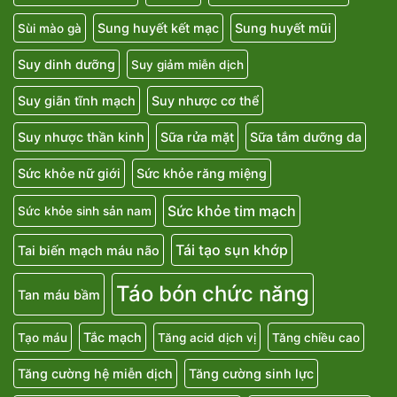
Sung huyết kết mạc
Sung huyết mũi
Sùi mào gà
Suy dinh dưỡng
Suy giảm miễn dịch
Suy giãn tĩnh mạch
Suy nhược cơ thể
Suy nhược thần kinh
Sữa rửa mặt
Sữa tắm dưỡng da
Sức khỏe nữ giới
Sức khỏe răng miệng
Sức khỏe tim mạch
Sức khỏe sinh sản nam
Tái tạo sụn khớp
Tai biến mạch máu não
Táo bón chức năng
Tan máu bầm
Tắc mạch
Tạo máu
Tăng acid dịch vị
Tăng chiều cao
Tăng cường hệ miễn dịch
Tăng cường sinh lực