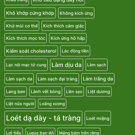
Khô khớp cứng khớp
Không kích ứng
Khử mùi cơ thể
Kích thích cảm giác
Kích thích mọc tóc
Kích ứng hô hấp
Kiểm soát cholesterol
Lác đồng tiền
Làm dịu da
Lạc nội mạc tử cung
Làm sạch
Làm trắng da
Làm sạch da
Làm sạch đại tràng
Lang ben
Lành vết bỏng
Liệt dương
Liền sẹo
Liệt nửa người
Loãng xương
Loét dạ dày - tá tràng
Loét miệng
Lợi tiểu
Lupus ban đỏ
Mảng bám trên răng