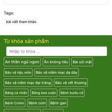
Tags:
bài viết tham khảo
Từ khóa sản phẩm
An thần ngủ ngon
Ăn không tiêu
Bài sỏi mật
Bảo vệ niêm mạc dạ dày
Bảo vệ hậu môn
Bảo vệ niêm mạc đại tràng
Bảo vệ vết thương
Băng cá nhân
Băng keo cuộn
Bệnh bướu cổ
Bệnh cúm
Bệnh gan
Bệnh Crohn