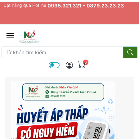
Đặt hàng qua Hotline
0935.321.321 - 0879.23.23.23
admin.configuration.shipping.prov
Từ khóa tìm kiếm
Từ k
0