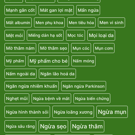
Mạnh gân cốt
Mát gan lợi mật
Mẩn ngứa
Men vi sinh
Mất albumin
Men phụ khoa
Men tiêu hóa
Mọi loại da
Mệt mỏi
Miếng dán hạ sốt
Mọc tóc
Mờ thâm nám
Mờ thâm sẹo
Mụn cóc
Mụn cơm
Mỹ phẩm cho bé
Mỹ phẩm
Nấm móng
Nấm ngoài da
Ngăn lão hoá da
Ngăn ngừa nhiễm khuẩn
Ngăn ngừa Parkinson
Nghẹt mũi
Ngừa bệnh về mắt
Ngừa biến chứng
Ngừa mụn
Ngừa hình thành sỏi
Ngừa loãng xương
Ngừa sẹo
Ngừa thâm
Ngừa sâu răng