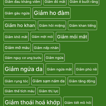
Giảm đau kháng viêm
Giảm đỏ mắt
Giảm ê buốt răng
Giảm ho đàm
Giảm gàu ngứa
Giảm ho khan
Giảm hôi miệng
Giảm khan tiếng
Giảm mỏi mắt
Giảm khô mắt
Giảm mệt mỏi
Giảm mỡ máu
Giảm nếp nhăn
Giảm ngứa
Giảm nguy cơ ung bướu
Giảm ngứa da
Giảm ngứa mắt
Giảm phù nề
Giảm sạm nám da
Giảm rụng tóc
Giảm tăng động
Giảm thể tích máu
Giảm thị lực
Giảm thoái hoá khớp
Giảm tiết mồ hôi