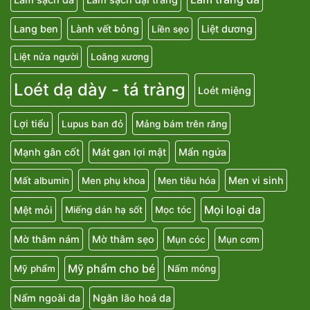
Lang ben
Lành vết bỏng
Liệt dương
Liền sẹo
Liệt nửa người
Loãng xương
Loét dạ dày - tá tràng
Loét miệng
Lợi tiểu
Lupus ban đỏ
Mảng bám trên răng
Mạnh gân cốt
Mát gan lợi mật
Mẩn ngứa
Men vi sinh
Mất albumin
Men phụ khoa
Men tiêu hóa
Mọi loại da
Mệt mỏi
Miếng dán hạ sốt
Mọc tóc
Mờ thâm nám
Mờ thâm sẹo
Mụn cóc
Mụn cơm
Mỹ phẩm cho bé
Mỹ phẩm
Nấm móng
Nấm ngoài da
Ngăn lão hoá da