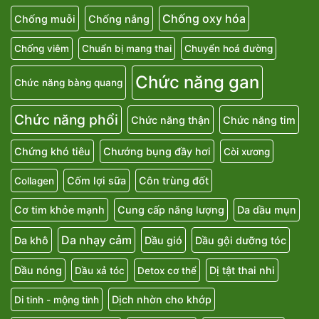
Chống oxy hóa
Chống muỗi
Chống nắng
Chống viêm
Chuẩn bị mang thai
Chuyển hoá đường
Chức năng gan
Chức năng bàng quang
Chức năng phổi
Chức năng thận
Chức năng tim
Chứng khó tiêu
Chướng bụng đầy hơi
Còi xương
Cốm lợi sữa
Côn trùng đốt
Collagen
Cơ tim khỏe mạnh
Cung cấp năng lượng
Da dầu mụn
Da nhạy cảm
Da khô
Dầu gió
Dầu gội dưỡng tóc
Dầu nóng
Dị tật thai nhi
Dầu xả tóc
Detox cơ thể
Dịch nhờn cho khớp
Di tinh - mộng tinh