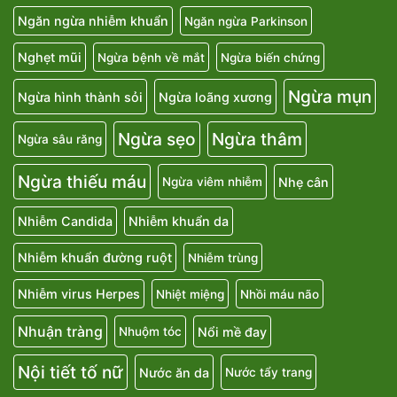
Ngăn ngừa nhiễm khuẩn
Ngăn ngừa Parkinson
Nghẹt mũi
Ngừa bệnh về mắt
Ngừa biến chứng
Ngừa mụn
Ngừa hình thành sỏi
Ngừa loãng xương
Ngừa sẹo
Ngừa thâm
Ngừa sâu răng
Ngừa thiếu máu
Nhẹ cân
Ngừa viêm nhiễm
Nhiễm Candida
Nhiễm khuẩn da
Nhiễm khuẩn đường ruột
Nhiễm trùng
Nhiễm virus Herpes
Nhiệt miệng
Nhồi máu não
Nhuận tràng
Nổi mề đay
Nhuộm tóc
Nội tiết tố nữ
Nước ăn da
Nước tẩy trang