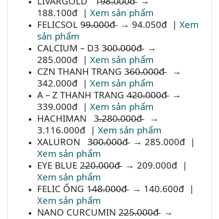
LIVARGOLD 1̵9̵8̵.̵0̵0̵0̵đ̵ →
188.100đ |
Xem sản phẩm
FELICSOL 9̵9̵.̵0̵0̵0̵đ̵ → 94.050đ |
Xem
sản phẩm
CALCIUM – D3 3̵0̵0̵.̵0̵0̵0̵đ̵ →
285.000đ |
Xem sản phẩm
CZN THANH TRANG 3̵6̵0̵.̵0̵0̵0̵đ̵ →
342.000đ |
Xem sản phẩm
A – Z THANH TRANG 4̵2̵0̵.̵0̵0̵0̵đ̵ →
339.000đ |
Xem sản phẩm
HACHIMAN 3̵.̵2̵8̵0̵.̵0̵0̵0̵đ̵ →
3.116.000đ |
Xem sản phẩm
XALURON 3̵0̵0̵.̵0̵0̵0̵đ̵ → 285.000đ |
Xem sản phẩm
EYE BLUE 2̵2̵0̵.̵0̵0̵0̵đ̵ → 209.000đ |
Xem sản phẩm
FELIC ỐNG 1̵4̵8̵.̵0̵0̵0̵đ̵ → 140.600đ |
Xem sản phẩm
NANO CURCUMIN 2̵2̵5̵.̵0̵0̵0̵đ̵ →