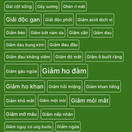
Gai cột sống
Gãy xương
Ghèn rỉ mắt
Giải độc gan
Giải độc phổi
Giảm acid dịch vị
Giảm béo
Giảm cân
Giảm bớt nám da
Giảm đau
Giảm đau đầu
Giảm đau bụng kinh
Giảm đau kháng viêm
Giảm đỏ mắt
Giảm ê buốt răng
Giảm ho đàm
Giảm gàu ngứa
Giảm ho khan
Giảm hôi miệng
Giảm khan tiếng
Giảm mỏi mắt
Giảm khô mắt
Giảm mệt mỏi
Giảm mỡ máu
Giảm nếp nhăn
Giảm ngứa
Giảm nguy cơ ung bướu