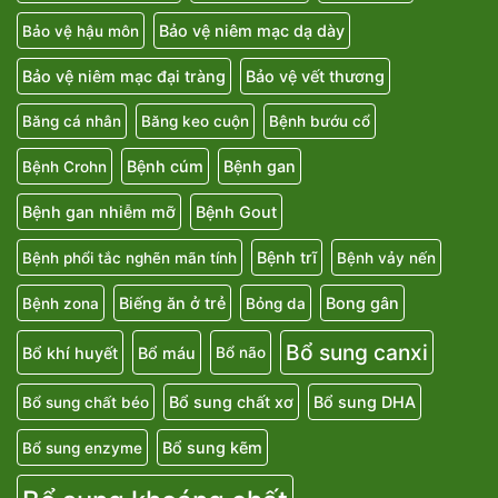
Bảo vệ niêm mạc dạ dày
Bảo vệ hậu môn
Bảo vệ niêm mạc đại tràng
Bảo vệ vết thương
Băng cá nhân
Băng keo cuộn
Bệnh bướu cổ
Bệnh cúm
Bệnh gan
Bệnh Crohn
Bệnh gan nhiễm mỡ
Bệnh Gout
Bệnh trĩ
Bệnh phổi tắc nghẽn mãn tính
Bệnh vảy nến
Biếng ăn ở trẻ
Bong gân
Bệnh zona
Bỏng da
Bổ sung canxi
Bổ khí huyết
Bổ máu
Bổ não
Bổ sung chất xơ
Bổ sung DHA
Bổ sung chất béo
Bổ sung kẽm
Bổ sung enzyme