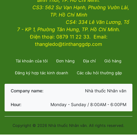
Bình Thới, TP. Hồ Chí Minh.
CS3:
562 Sư Vạn Hạnh, Phường Vườn Lài
,
TP. Hồ Chí Minh
CS4:
334 Lê Văn Lương, Tổ
7 - KP 1, Phường Tân Hưng, TP. Hồ Chí Minh.
Điện thoại: 0879 11 22 33. Email:
thangledo@tinthanggdp.com
Tài khoản của tôi
Đơn hàng
Địa chỉ
Giỏ hàng
Đăng ký hợp tác kinh doanh
Các câu hỏi thường gặp
Company name:
Nhà thuốc Nhân văn
Hour:
Monday - Sunday / 8:00AM - 6:00PM
Copyright © 2026 Nhà thuốc Nhân văn. All rights reserved.