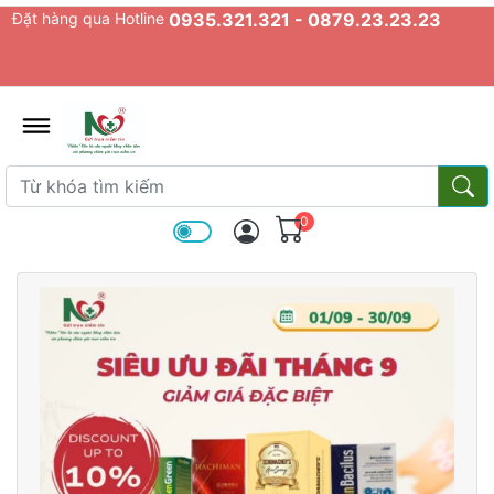
Đặt hàng qua Hotline
0935.321.321 - 0879.23.23.23
admin.configuration.shipping.prov
Từ khóa tìm kiếm
Từ k
0