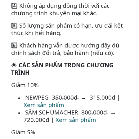
4️⃣ Không áp dụng đồng thời với các
chương trình khuyến mại khác.
5️⃣ Số lượng sản phẩm có hạn, ưu đãi kết
thúc khi hết hàng.
6️⃣ Khách hàng vẫn được hưởng đầy đủ
chính sách đổi trả, bảo hành (nếu có).
CÁC SẢN PHẨM TRONG CHƯƠNG
🌟
TRÌNH
Giảm 10%
NEWPEG 3̵5̵0̵.̵0̵0̵0̵đ̵ → 315.000đ |
Xem sản phẩm
SÂM SCHUMACHER 8̵0̵0̵.̵0̵0̵0̵đ̵ →
720.000đ |
Xem sản phẩm
Giảm 5%