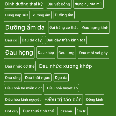
Dinh dưỡng thai kỳ
Dịu vết bỏng
dụng cụ rửa mũi
Dưỡng ẩm
Dung nạp sữa
dưỡng ẩm
Dưỡng ẩm da
Đau bụng kinh
Đại tràng co thắt
Đau dạ dày
Đau dây thần kinh tọa
Đau cơ
Đau họng
Đau lưng
Đau mỏi vai gáy
Đau khớp
Đau nhức xương khớp
Đau nhức cơ thể
Đau thắt ngực
Đẹp da
Đau răng
Điều hoà hệ miễn dịch
Điều hoà huyết áp
Điều trị táo bón
Điều hòa kinh nguyệt
Động kinh
Đục thuỷ tinh thể
Đột quỵ
Eczema
Êm trĩ