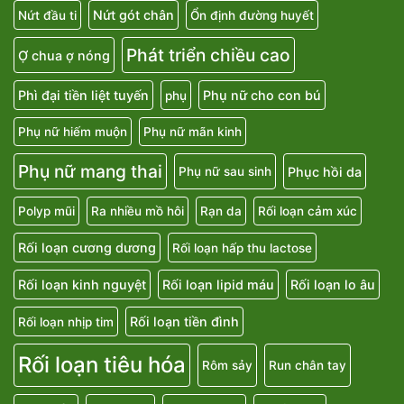
Nứt gót chân
Nứt đầu ti
Ổn định đường huyết
Phát triển chiều cao
Ợ chua ợ nóng
Phì đại tiền liệt tuyến
Phụ nữ cho con bú
phụ
Phụ nữ hiếm muộn
Phụ nữ mãn kinh
Phụ nữ mang thai
Phục hồi da
Phụ nữ sau sinh
Polyp mũi
Ra nhiều mồ hôi
Rạn da
Rối loạn cảm xúc
Rối loạn cương dương
Rối loạn hấp thu lactose
Rối loạn kinh nguyệt
Rối loạn lipid máu
Rối loạn lo âu
Rối loạn tiền đình
Rối loạn nhịp tim
Rối loạn tiêu hóa
Rôm sảy
Run chân tay