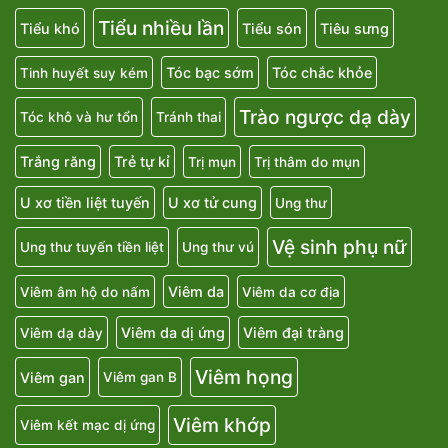
Tiểu nhiều lần
Tiểu khó
Tiểu són
Tiêu sưng
Tóc bạc sớm
Tóc chắc khỏe
Tinh huyết suy kém
Trào ngược dạ dày
Tóc khô và hư tổn
Tránh thai
Trắng răng
Trẻ tự kỉ
Trị mụn
Trị thâm do mụn
U xơ tiền liệt tuyến
U xơ tử cung
Ung thư
Vệ sinh phụ nữ
Ung thư tuyến tiền liệt
Ung thư vú
Viêm da
Viêm âm hộ do nấm
Viêm da cơ địa
Viêm da dị ứng
Viêm đại tràng
Viêm dạ dày
Viêm họng
Viêm gan
Viêm gan B
Viêm khớp
Viêm kết mạc dị ứng