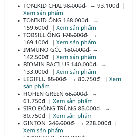
TONIKID CHAI 9̵8̵.̵0̵0̵0̵đ̵ → 93.100đ |
Xem sản phẩm
TONIKID ỐNG 1̵6̵8̵.̵0̵0̵0̵đ̵ →
159.600đ |
Xem sản phẩm
TOBSILL ỐNG 1̵7̵8̵.̵0̵0̵0̵đ̵ →
169.100đ |
Xem sản phẩm
IMMUNO GÓI 1̵5̵0̵.̵0̵0̵0̵đ̵ →
142.500đ |
Xem sản phẩm
BIOMIN BACILUS 1̵4̵0̵.̵0̵0̵0̵đ̵ →
133.000đ |
Xem sản phẩm
LEGIFLU 8̵5̵.̵0̵0̵đ̵ → 80.750đ |
Xem
sản phẩm
HOHEN GREEN 6̵5̵.̵0̵0̵0̵đ̵ →
61.750đ |
Xem sản phẩm
SIRO ĐÔNG TRÙNG 8̵5̵.̵0̵0̵0̵đ̵ →
80.750đ |
Xem sản phẩm
GINTON 2̵4̵0̵.̵0̵0̵0̵đ̵ → 228.000đ |
Xem sản phẩm