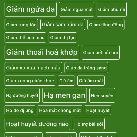
Giảm ngứa da
Giảm ngứa mắt
Giảm phù nề
Giảm sạm nám da
Giảm rụng tóc
Giảm tăng động
Giảm thể tích máu
Giảm thị lực
Giảm thoái hoá khớp
Giảm tiết mồ hôi
Giảm xơ vữa mạch máu
Giúp da trắng sáng
Giúp xương chắc khỏe
Giữ ẩm mắt
Giữ ẩm
Hạ men gan
Hen suyễn
Hạ đường huyết
Ho do dị ứng
Hoa mắt chóng mặt
Hoạt huyết
Hoạt huyết dưỡng não
Hỗ trợ bài sỏi