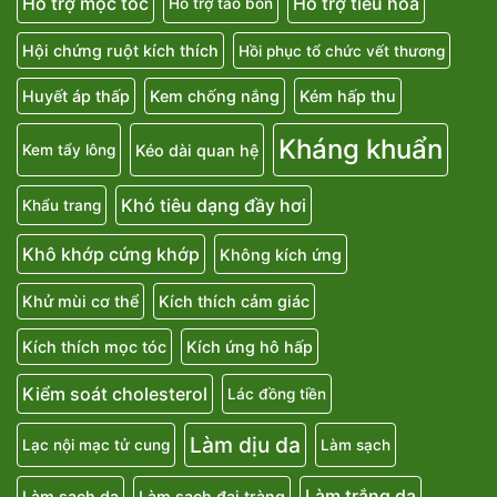
Hỗ trợ mọc tóc
Hỗ trợ tiêu hóa
Hỗ trợ táo bón
Hội chứng ruột kích thích
Hồi phục tổ chức vết thương
Huyết áp thấp
Kem chống nắng
Kém hấp thu
Kháng khuẩn
Kéo dài quan hệ
Kem tẩy lông
Khó tiêu dạng đầy hơi
Khẩu trang
Khô khớp cứng khớp
Không kích ứng
Khử mùi cơ thể
Kích thích cảm giác
Kích thích mọc tóc
Kích ứng hô hấp
Kiểm soát cholesterol
Lác đồng tiền
Làm dịu da
Lạc nội mạc tử cung
Làm sạch
Làm trắng da
Làm sạch da
Làm sạch đại tràng