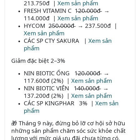
213.750đ |
Xem sản phẩm
FRESH VITAMIN C 1̵2̵0̵.̵0̵0̵0̵đ̵ →
114.000đ |
Xem sản phẩm
HYCOM 2̵5̵0̵.̵0̵0̵0̵đ̵ → 237.500đ |
Xem sản phẩm
CÁC SP CTY SAKURA |
Xem sản
phẩm
Giảm đặc biệt 2–3%
NIN BIOTIC ỐNG 1̵2̵0̵.̵0̵0̵0̵đ̵ →
117.600đ (2%) |
Xem sản phẩm
NIN BIOTIC VIÊN 1̵4̵0̵.̵0̵0̵0̵đ̵ →
137.200đ (2%) |
Xem sản phẩm
CÁC SP KINGPHAR 3% |
Xem sản
phẩm
Tháng 9 này, đừng bỏ lỡ cơ hội sở hữu
🎁
những sản phẩm chăm sóc sức khỏe chất
lượng với mức giá ưu đãi chưa từng có.