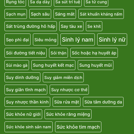
Rụng tóc
Sa dạ dày
Sa sút trí tuệ
Sa tử cung
Sạch sâu
Sáng mắt
Sạch mụn
Sát khuẩn kháng nấm
Sát trùng đường hô hấp
Say tàu xe
Se khít
Sinh lý nam
Sinh lý nữ
Sẹo phì đại
Siêu mỏng
Sỏi đường tiết niệu
Sốc hoặc hạ huyết áp
Sỏi thận
Sung huyết kết mạc
Sung huyết mũi
Sùi mào gà
Suy dinh dưỡng
Suy giảm miễn dịch
Suy giãn tĩnh mạch
Suy nhược cơ thể
Suy nhược thần kinh
Sữa rửa mặt
Sữa tắm dưỡng da
Sức khỏe nữ giới
Sức khỏe răng miệng
Sức khỏe tim mạch
Sức khỏe sinh sản nam