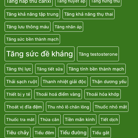
Tăng hấp thu canxi
Tăng huyết áp
Tăng hứng thú
Tăng khả năng tập trung
Tăng khả năng thụ thai
Tăng lưu thông máu
Tăng nhãn áp
Tăng sức bền thành mạch
Tăng sức đề kháng
Tăng testosterone
Tăng thị lực
Tăng tính bền thành mạch
Tăng tiết sữa
Thải sạch ruột
Thanh nhiệt giải độc
Thận dương yếu
Thoái hoá điểm vàng
Thoái hóa khớp
Thiết bị y tế
Thoát vị đĩa đệm
Thuốc nhỏ mắt
Thu nhỏ lỗ chân lông
Tiền mãn kinh
Thuốc tra mắt
Thừa cân
Tiết dịch
Tiêu chảy
Tiểu đường
Tiểu đêm
Tiểu gắt