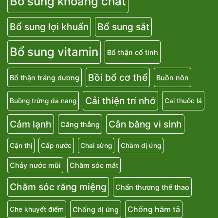
Bổ sung khoáng chất
Bổ sung lợi khuẩn
Bổ sung sắt
Bổ sung vitamin
Bổ thận cố tinh
Bồi bổ cơ thể
Bổ thận tráng dương
Buồn nôn
Cải thiện trí nhớ
Buồng trứng đa nang
Cai thuốc lá
Cảm lạnh
Cân bằng vi sinh
Căng thẳng
Cận thị
Cấp nước
Chai sừng
Chàm dị ứng
Chảy nước mũi
Chăm sóc mắt
Chăm sóc răng miệng
Chấn thương thể thao
Chống hăm tã
Chống dị ứng
Che khuyết điểm