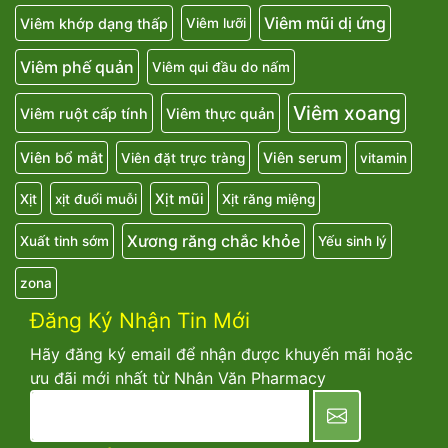
Viêm mũi dị ứng
Viêm khớp dạng thấp
Viêm lưỡi
Viêm phế quản
Viêm qui đầu do nấm
Viêm xoang
Viêm ruột cấp tính
Viêm thực quản
Viên bổ mắt
Viên serum
Viên đặt trực tràng
vitamin
Xịt mũi
Xịt
xịt đuổi muỗi
Xịt răng miệng
Xương răng chắc khỏe
Xuất tinh sớm
Yếu sinh lý
zona
Đăng Ký Nhận Tin Mới
Hãy đăng ký email để nhận được khuyến mãi hoặc
ưu đãi mới nhất từ Nhân Văn Pharmacy
newsletter