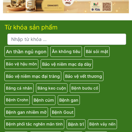
Từ khóa sản phẩm
An thần ngủ ngon
Ăn không tiêu
Bài sỏi mật
Bảo vệ niêm mạc dạ dày
Bảo vệ hậu môn
Bảo vệ niêm mạc đại tràng
Bảo vệ vết thương
Băng cá nhân
Băng keo cuộn
Bệnh bướu cổ
Bệnh cúm
Bệnh gan
Bệnh Crohn
Bệnh gan nhiễm mỡ
Bệnh Gout
Bệnh trĩ
Bệnh phổi tắc nghẽn mãn tính
Bệnh vảy nến