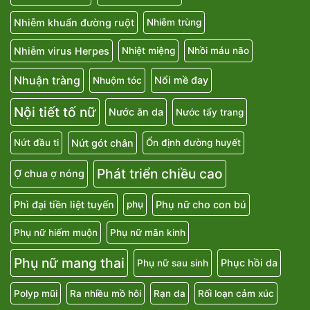
Nhiễm khuẩn đường ruột
Nhiễm trùng
Nhiễm virus Herpes
Nhiệt miệng
Nhồi máu não
Nhuận tràng
Nổi mề đay
Nhuộm tóc
Nội tiết tố nữ
Nước ăn da
Nước tẩy trang
Nứt gót chân
Nứt đầu ti
Ổn định đường huyết
Phát triển chiều cao
Ợ chua ợ nóng
Phì đại tiền liệt tuyến
Phụ nữ cho con bú
phụ
Phụ nữ hiếm muộn
Phụ nữ mãn kinh
Phụ nữ mang thai
Phục hồi da
Phụ nữ sau sinh
Polyp mũi
Ra nhiều mồ hôi
Rạn da
Rối loạn cảm xúc