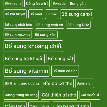
Biếng ăn ở trẻ
Bong gân
Bệnh zona
Bỏng da
Bổ sung canxi
Bổ khí huyết
Bổ máu
Bổ não
Bổ sung chất xơ
Bổ sung DHA
Bổ sung chất béo
Bổ sung kẽm
Bổ sung enzyme
Bổ sung khoáng chất
Bổ sung lợi khuẩn
Bổ sung sắt
Bổ sung vitamin
Bổ thận cố tinh
Bồi bổ cơ thể
Bổ thận tráng dương
Buồn nôn
Cải thiện trí nhớ
Buồng trứng đa nang
Cai thuốc lá
Cảm lạnh
Cân bằng vi sinh
Căng thẳng