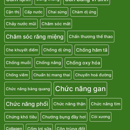
Cận thị
Cấp nước
Chai sừng
Chàm dị ứng
Chảy nước mũi
Chăm sóc mắt
Chăm sóc răng miệng
Chấn thương thể thao
Chống hăm tã
Chống dị ứng
Che khuyết điểm
Chống oxy hóa
Chống muỗi
Chống nắng
Chống viêm
Chuẩn bị mang thai
Chuyển hoá đường
Chức năng gan
Chức năng bàng quang
Chức năng phổi
Chức năng thận
Chức năng tim
Chứng khó tiêu
Chướng bụng đầy hơi
Còi xương
Cốm lợi sữa
Côn trùng đốt
Collagen