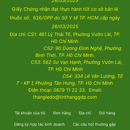
26/03/2025
Giấy Chứng nhận đạt thực hành tốt cơ sở bán lẻ
thuốc số: 626
/GPP do Sở Y tế TP. HCM cấp ngày
26/03/2025
Địa chỉ: CS1: 461 Lý Thái Tổ, Phường Vườn Lài,
TP.
Hồ Chí Minh.
CS2:
90 Dương Đình Nghệ, Phường
Bình Thới, TP. Hồ Chí Minh.
CS3:
562 Sư Vạn Hạnh, Phường Vườn Lài
,
TP. Hồ Chí Minh
CS4:
334 Lê Văn Lương, Tổ
7 - KP 1, Phường Tân Hưng, TP. Hồ Chí Minh.
Điện thoại: 0879 11 22 33. Email:
thangledo@tinthanggdp.com
Tài khoản của tôi
Đơn hàng
Địa chỉ
Giỏ hàng
Đăng ký hợp tác kinh doanh
Các câu hỏi thường gặp