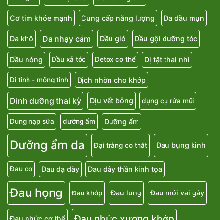
Cơ tim khỏe mạnh
Cung cấp năng lượng
Da dầu mụn
Da nhạy cảm
Da khô
Dầu gió
Dầu gội dưỡng tóc
Dầu nóng
Dị tật thai nhi
Dầu xả tóc
Detox cơ thể
Dịch nhờn cho khớp
Di tinh - mộng tinh
Dinh dưỡng thai kỳ
Dịu vết bỏng
dụng cụ rửa mũi
Dưỡng ẩm
Dung nạp sữa
dưỡng ẩm
Dưỡng ẩm da
Đau bụng kinh
Đại tràng co thắt
Đau dạ dày
Đau dây thần kinh tọa
Đau cơ
Đau họng
Đau lưng
Đau mỏi vai gáy
Đau khớp
Đau nhức xương khớp
Đau nhức cơ thể