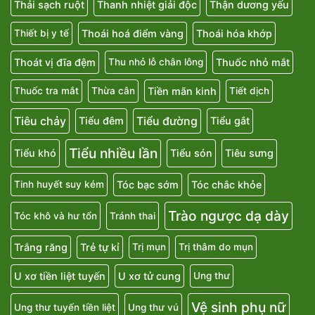
Thải sạch ruột
Thanh nhiệt giải độc
Thận dương yếu
Thoái hoá điểm vàng
Thoái hóa khớp
Thiết bị y tế
Thoát vị đĩa đệm
Thuốc nhỏ mắt
Thu nhỏ lỗ chân lông
Tiền mãn kinh
Thuốc tra mắt
Thừa cân
Tiết dịch
Tiêu chảy
Tiểu đường
Tiểu đêm
Tiểu gắt
Tiểu nhiều lần
Tiểu khó
Tiểu són
Tiêu sưng
Tóc bạc sớm
Tóc chắc khỏe
Tinh huyết suy kém
Trào ngược dạ dày
Tóc khô và hư tổn
Tránh thai
Trắng răng
Trẻ tự kỉ
Trị mụn
Trị thâm do mụn
U xơ tiền liệt tuyến
U xơ tử cung
Ung thư
Vệ sinh phụ nữ
Ung thư tuyến tiền liệt
Ung thư vú