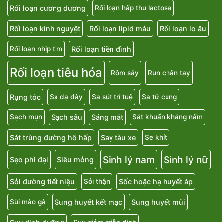
Rối loạn cương dương
Rối loạn hấp thu lactose
Rối loạn kinh nguyệt
Rối loạn lipid máu
Rối loạn lo âu
Rối loạn tiền đình
Rối loạn nhịp tim
Rối loạn tiêu hóa
Rôm sảy
Run chân tay
Rụng tóc
Sa dạ dày
Sa sút trí tuệ
Sa tử cung
Sạch sâu
Sáng mắt
Sạch mụn
Sát khuẩn kháng nấm
Sát trùng đường hô hấp
Say tàu xe
Se khít
Sinh lý nam
Sinh lý nữ
Sẹo phì đại
Siêu mỏng
Sỏi đường tiết niệu
Sốc hoặc hạ huyết áp
Sỏi thận
Sung huyết kết mạc
Sung huyết mũi
Sùi mào gà