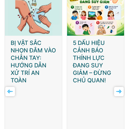
BỊ VẬT SẮC
5 DẤU HIỆU
NHỌN ĐÂM VÀO
CẢNH BÁO
CHÂN TAY:
THÍNH LỰC
HƯỚNG DẪN
ĐANG SUY
XỬ TRÍ AN
GIẢM – ĐỪNG
TOÀN
CHỦ QUAN!