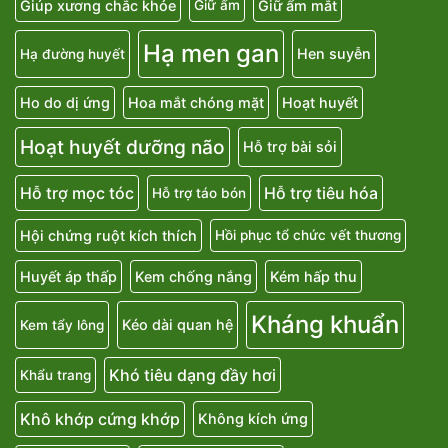
Giúp xương chắc khỏe
Giữ ẩm mắt
Giữ ẩm
Hạ men gan
Hen suyễn
Hạ đường huyết
Ho do dị ứng
Hoa mắt chóng mặt
Hoạt huyết
Hoạt huyết dưỡng não
Hỗ trợ bài sỏi
Hỗ trợ mọc tóc
Hỗ trợ tiêu hóa
Hỗ trợ táo bón
Hội chứng ruột kích thích
Hồi phục tổ chức vết thương
Huyết áp thấp
Kem chống nắng
Kém hấp thu
Kháng khuẩn
Kéo dài quan hệ
Kem tẩy lông
Khó tiêu dạng đầy hơi
Khẩu trang
Khô khớp cứng khớp
Không kích ứng