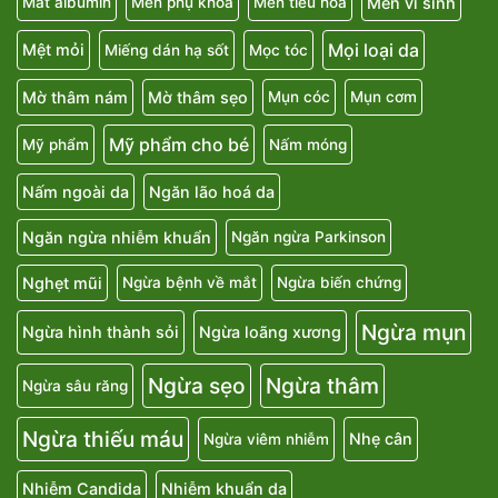
Men vi sinh
Mất albumin
Men phụ khoa
Men tiêu hóa
Mọi loại da
Mệt mỏi
Miếng dán hạ sốt
Mọc tóc
Mờ thâm nám
Mờ thâm sẹo
Mụn cóc
Mụn cơm
Mỹ phẩm cho bé
Mỹ phẩm
Nấm móng
Nấm ngoài da
Ngăn lão hoá da
Ngăn ngừa nhiễm khuẩn
Ngăn ngừa Parkinson
Nghẹt mũi
Ngừa bệnh về mắt
Ngừa biến chứng
Ngừa mụn
Ngừa hình thành sỏi
Ngừa loãng xương
Ngừa sẹo
Ngừa thâm
Ngừa sâu răng
Ngừa thiếu máu
Nhẹ cân
Ngừa viêm nhiễm
Nhiễm Candida
Nhiễm khuẩn da