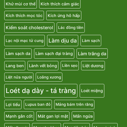
Khử mùi cơ thể
Kích thích cảm giác
Kích thích mọc tóc
Kích ứng hô hấp
Kiểm soát cholesterol
Lác đồng tiền
Làm dịu da
Lạc nội mạc tử cung
Làm sạch
Làm trắng da
Làm sạch da
Làm sạch đại tràng
Lang ben
Lành vết bỏng
Liệt dương
Liền sẹo
Liệt nửa người
Loãng xương
Loét dạ dày - tá tràng
Loét miệng
Lợi tiểu
Lupus ban đỏ
Mảng bám trên răng
Mạnh gân cốt
Mát gan lợi mật
Mẩn ngứa