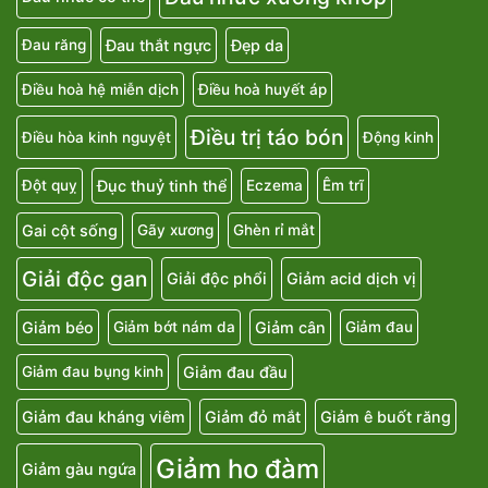
Đau thắt ngực
Đẹp da
Đau răng
Điều hoà hệ miễn dịch
Điều hoà huyết áp
Điều trị táo bón
Điều hòa kinh nguyệt
Động kinh
Đục thuỷ tinh thể
Đột quỵ
Eczema
Êm trĩ
Gai cột sống
Gãy xương
Ghèn rỉ mắt
Giải độc gan
Giải độc phổi
Giảm acid dịch vị
Giảm béo
Giảm cân
Giảm bớt nám da
Giảm đau
Giảm đau đầu
Giảm đau bụng kinh
Giảm đau kháng viêm
Giảm đỏ mắt
Giảm ê buốt răng
Giảm ho đàm
Giảm gàu ngứa