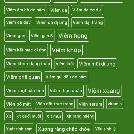
Viêm da
Viêm âm hộ do nấm
Viêm da cơ địa
Viêm da dị ứng
Viêm đại tràng
Viêm dạ dày
Viêm họng
Viêm gan
Viêm gan B
Viêm khớp
Viêm kết mạc dị ứng
Viêm mũi dị ứng
Viêm khớp dạng thấp
Viêm lưỡi
Viêm phế quản
Viêm qui đầu do nấm
Viêm xoang
Viêm ruột cấp tính
Viêm thực quản
Viên bổ mắt
Viên serum
Viên đặt trực tràng
vitamin
Xịt mũi
Xịt
xịt đuổi muỗi
Xịt răng miệng
Xương răng chắc khỏe
Xuất tinh sớm
Yếu sinh lý