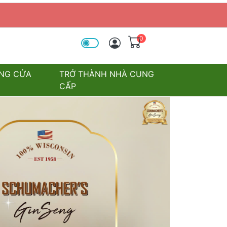
0
óa tìm kiếm
NG CỬA
TRỞ THÀNH NHÀ CUNG
CẤP