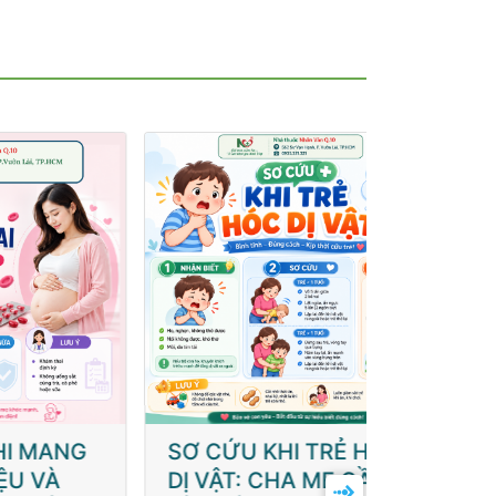
THUỐC 
NG
SƠ CỨU KHI TRẺ HÓC
KHI MỞ
DỊ VẬT: CHA MẸ CẦN