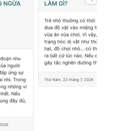
ĐƯỢC B
A
LÀM GÌ?
TẮC AN
NHIỄM 
Mùa hè là 
bệnh lý về
bệnh viêm
đỏ), bùng
u
Trẻ nhỏ thường có thói quen
Trong quá t
i
đưa đồ vật vào miệng hoặc
chăm sóc 
sự
vừa ăn vừa chơi. Vì vậy, tình
mắt là sả
rong
trạng hóc dị vật như thức ăn,
thiếu. Vậy
g vi
hạt, đồ chơi nhỏ… có thể xảy
u
ra bất cứ lúc nào. Nếu dị vật
đủ,
gây tắc nghẽn đường thở, tr
Thứ Năm, 23 
Thứ Năm, 23 tháng 7, 2026