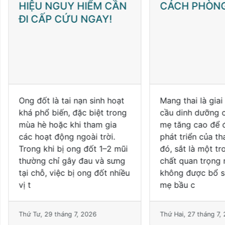
ỆU NGUY HIỂM CẦN
CÁCH PHÒNG NGỪ
 CẤP CỨU NGAY!
 đốt là tai nạn sinh hoạt
Mang thai là giai đoạn nh
 phổ biến, đặc biệt trong
cầu dinh dưỡng của ngườ
 hè hoặc khi tham gia
mẹ tăng cao để đáp ứng 
 hoạt động ngoài trời.
phát triển của thai nhi. T
ng khi bị ong đốt 1–2 mũi
đó, sắt là một trong nhữn
ờng chỉ gây đau và sưng
chất quan trọng nhất. Nế
 chỗ, việc bị ong đốt nhiều
không được bổ sung đầy 
mẹ bầu c
Tư, 29 tháng 7, 2026
Thứ Hai, 27 tháng 7, 2026