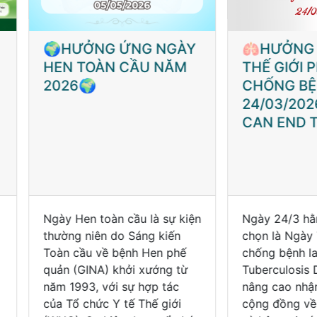
HƯỞNG ỨNG NGÀY
🫁HƯỞNG ỨNG NG
N TOÀN CẦU NĂM
THẾ GIỚI PHÒNG
26🌍
CHỐNG BỆNH LAO
24/03/2026 - YES! 
CAN END TB🫁
y Hen toàn cầu là sự kiện
Ngày 24/3 hằng năm đư
ờng niên do Sáng kiến
chọn là Ngày Thế giới ph
n cầu về bệnh Hen phế
chống bệnh lao (World
n (GINA) khởi xướng từ
Tuberculosis Day) nhằm
 1993, với sự hợp tác
nâng cao nhận thức của
 Tổ chức Y tế Thế giới
cộng đồng về căn bệnh l