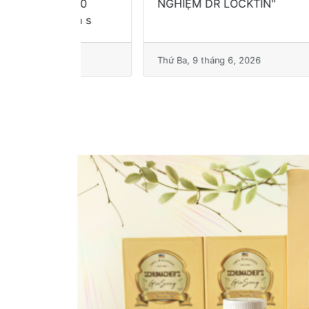
ám 90
NGHIỆM DR LOCKTIN"
(WH
luôn s
vào
026
Thứ Ba, 9 tháng 6, 2026
Thứ 