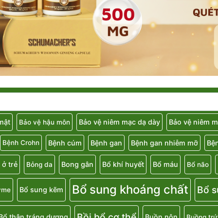
 mật
Bảo vệ niêm mạc dạ dày
Bảo vệ niêm m
Bảo vệ hậu môn
Bệnh cúm
Bệnh gan
Bệnh gan nhiễm mỡ
Bệ
Bệnh Crohn
 ở trẻ
Bong gân
Bổ khí huyết
Bổ máu
Bỏng da
Bổ não
Bổ sung khoáng chất
Bổ s
Bổ sung kẽm
yme