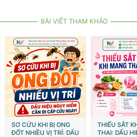
BÀI VIẾT THAM KHẢO
 CỨU KHI BỊ ONG
THIẾU SẮT KHI MA
T NHIỀU VỊ TRÍ: DẤU
THAI: DẤU HIỆU VÀ