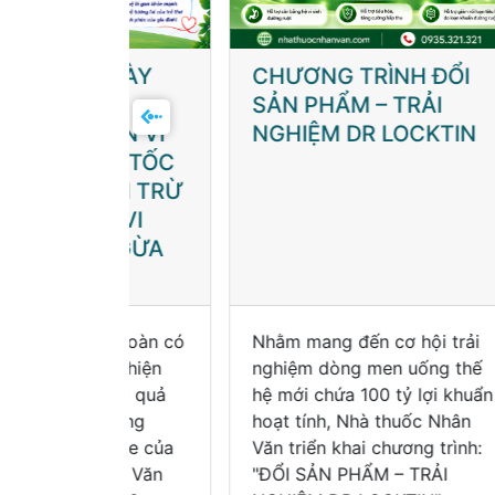
NGÀY
CHƯƠNG TRÌNH ĐỔI
🌍
NG,
SẢN PHẨM – TRẢI
HE
GAN VI
NGHIỆM DR LOCKTIN
20
ĂNG TỐC
OẠI TRỪ
N VI
 NGỪA
N
àn toàn có
Nhằm mang đến cơ hội trải
Ngà
hát hiện
nghiệm dòng men uống thế
thư
hiệu quả
hệ mới chứa 100 tỷ lợi khuẩn
Toà
ủ động
hoạt tính, Nhà thuốc Nhân
quả
 khỏe của
Văn triển khai chương trình:
năm
hân Văn
"ĐỔI SẢN PHẨM – TRẢI
của