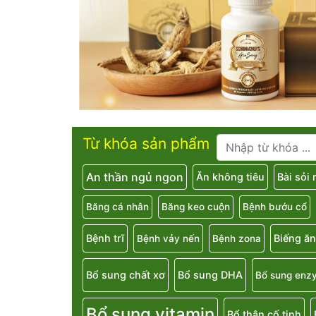
Từ khóa sản phẩm
An thần ngủ ngon
Ăn không tiêu
Bài sỏi
Băng cá nhân
Băng keo cuộn
Bệnh bướu cổ
Bệnh trĩ
Biếng ăn
Bệnh vảy nến
Bệnh zona
Bổ sung chất xơ
Bổ sung DHA
Bổ sung enz