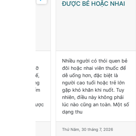
ĐƯỢC BẺ HOẶC NHAI
HI
ĐI
ói quen
Nhiều người có thói quen bẻ
Ong
 cho “đỡ
đôi hoặc nhai viên thuốc để
khá
 thực tế,
dễ uống hơn, đặc biệt là
mùa
nào cũng
người cao tuổi hoặc trẻ lớn
các
Thời điểm
gặp khó khăn khi nuốt. Tuy
Tro
 ảnh
nhiên, điều này không phải
thư
thuốc được
lúc nào cũng an toàn. Một số
tại
ể
dạng thu
vị t
026
Thứ Năm, 30 tháng 7, 2026
Thứ 