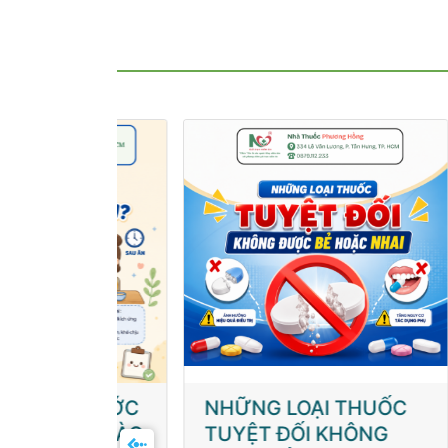
 TRƯỚC
NHỮNG LOẠI THUỐC
SƠ
KHI NÀO
TUYỆT ĐỐI KHÔNG
ĐỐ