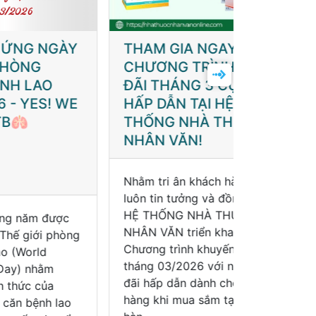
ÀY
THAM GIA NGAY:
THÔNG 
CHƯƠNG TRÌNH ƯU
THUỐC 
ĐÃI THÁNG 3 CỰC
LIÊN K
WE
HẤP DẪN TẠI HỆ
KHÁM V
THỐNG NHÀ THUỐC
CHÍNH 
NHÂN VĂN!
ĐỘNG T
Hệ thống 
Văn trân t
đến Quý k
ợc
Nhằm tri ân khách hàng đã
chính thứ
òng
luôn tin tưởng và đồng hành,
chi nhánh 
HỆ THỐNG NHÀ THUỐC
Nhân Văn 
NHÂN VĂN triển khai
27/01/202
Chương trình khuyến mãi
ao
tháng 03/2026 với nhiều ưu