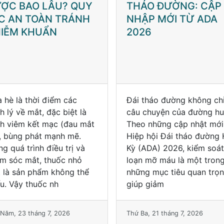
ÁO ĐƯỜNG: CẬP
HƯỚNG DẪN XỬ TRÍ
ẬP MỚI TỪ ADA
AN TOÀN
26
 tháo đường không chỉ là
Bị vật sắc nhọn đâm vào
 chuyện của đường huyết.
chân tay có nguy hiểm
o những cập nhật mới từ
không? Trong sinh hoạt 
p hội Đái tháo đường Hoa
ngày, không ít người vô t
(ADA) 2026, kiểm soát rối
bị đinh, mảnh kính, dằm g
n mỡ máu là một trong
gai cây, kim may, mảnh k
ng mục tiêu quan trọng
loại... đâm vào bàn tay h
p giảm
bàn chân. Nh
Ba, 21 tháng 7, 2026
Thứ Hai, 20 tháng 7, 2026