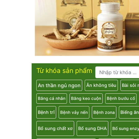
Từ khóa sản phẩm
An thần ngủ ngon
Ăn không tiêu
Bài sỏi
Băng cá nhân
Băng keo cuộn
Bệnh bướu cổ
Bệnh trĩ
Biếng ăn
Bệnh vảy nến
Bệnh zona
Bổ sung chất xơ
Bổ sung DHA
Bổ sung enz