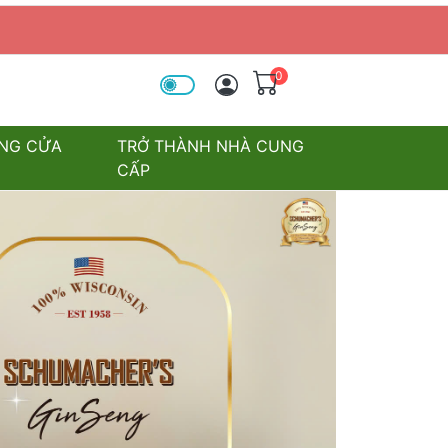
0
óa tìm kiếm
NG CỬA
TRỞ THÀNH NHÀ CUNG
CẤP