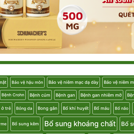
 mật
Bảo vệ niêm mạc dạ dày
Bảo vệ niêm m
Bảo vệ hậu môn
Bệnh cúm
Bệnh gan
Bệnh gan nhiễm mỡ
Bệ
Bệnh Crohn
 ở trẻ
Bong gân
Bổ khí huyết
Bổ máu
Bỏng da
Bổ não
Bổ sung khoáng chất
Bổ s
Bổ sung kẽm
yme