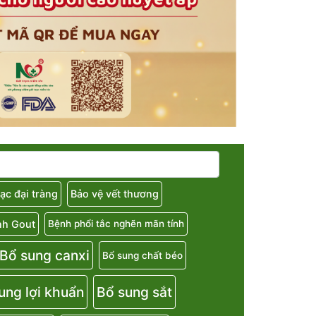
ạc đại tràng
Bảo vệ vết thương
nh Gout
Bệnh phổi tắc nghẽn mãn tính
Bổ sung canxi
Bổ sung chất béo
ung lợi khuẩn
Bổ sung sắt