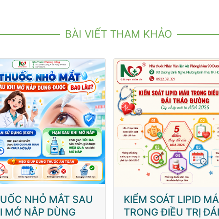
BÀI VIẾT THAM KHẢO
ỂM SOÁT LIPID MÁU
BỊ VẬT SẮC NHỌN 
ONG ĐIỀU TRỊ ĐÁI
VÀO CHÂN TAY: