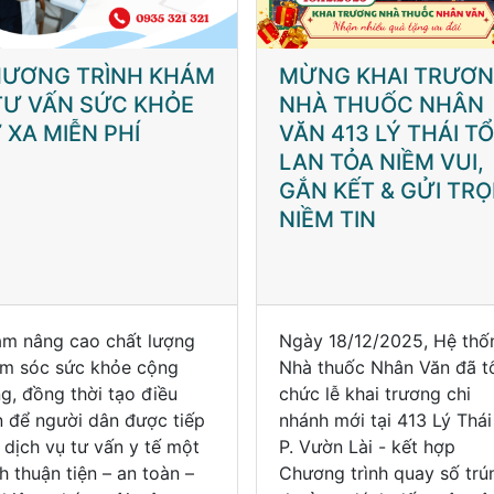
NG KHAI TRƯƠNG
⚠️BỆNH TAY CHÂN
À THUỐC NHÂN
MIỆNG – NHỮNG ĐI
N 413 LÝ THÁI TỔ –
CẦN BIẾT
N TỎA NIỀM VUI,
N KẾT & GỬI TRỌN
ỀM TIN
y 18/12/2025, Hệ thống
Gần đây, số ca tay chân
 thuốc Nhân Văn đã tổ
miệng tại TP.HCM tăng
c lễ khai trương chi
mạnh, đặc biệt ghi nhận 
nh mới tại 413 Lý Thái Tổ,
- tác nhân liên quan nhiề
Vườn Lài - kết hợp
nặng. Dù chưa có ca tử
ơng trình quay số trúng
vong, cha mẹ vẫn cần th