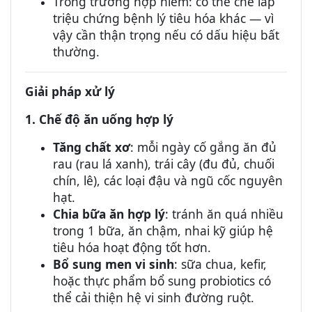
Trong trường hợp hiếm: có thể che lấp
triệu chứng bệnh lý tiêu hóa khác — vì
vậy cần thận trọng nếu có dấu hiệu bất
thường.
Giải pháp xử lý
1. Chế độ ăn uống hợp lý
Tăng chất xơ
: mỗi ngày cố gắng ăn đủ
rau (rau lá xanh), trái cây (đu đủ, chuối
chín, lê), các loại đậu và ngũ cốc nguyên
hạt.
Chia bữa ăn hợp lý
: tránh ăn quá nhiều
trong 1 bữa, ăn chậm, nhai kỹ giúp hệ
tiêu hóa hoạt động tốt hơn.
Bổ sung men vi sinh
: sữa chua, kefir,
hoặc thực phẩm bổ sung probiotics có
thể cải thiện hệ vi sinh đường ruột.