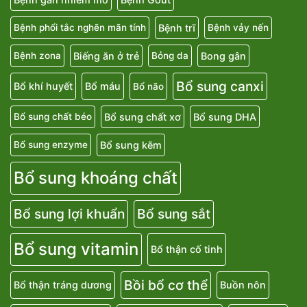
Bệnh trĩ
Bệnh phổi tắc nghẽn mãn tính
Bệnh vảy nến
Biếng ăn ở trẻ
Bong gân
Bệnh zona
Bỏng da
Bổ sung canxi
Bổ khí huyết
Bổ máu
Bổ não
Bổ sung chất xơ
Bổ sung DHA
Bổ sung chất béo
Bổ sung kẽm
Bổ sung enzyme
Bổ sung khoáng chất
Bổ sung lợi khuẩn
Bổ sung sắt
Bổ sung vitamin
Bổ thận cố tinh
Bồi bổ cơ thể
Bổ thận tráng dương
Buồn nôn