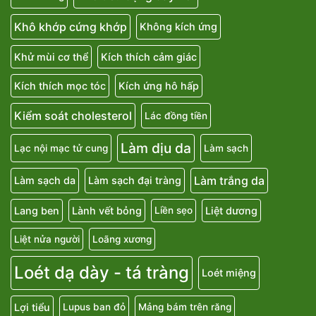
Khô khớp cứng khớp
Không kích ứng
Khử mùi cơ thể
Kích thích cảm giác
Kích thích mọc tóc
Kích ứng hô hấp
Kiểm soát cholesterol
Lác đồng tiền
Làm dịu da
Lạc nội mạc tử cung
Làm sạch
Làm trắng da
Làm sạch da
Làm sạch đại tràng
Lang ben
Lành vết bỏng
Liệt dương
Liền sẹo
Liệt nửa người
Loãng xương
Loét dạ dày - tá tràng
Loét miệng
Lợi tiểu
Lupus ban đỏ
Mảng bám trên răng