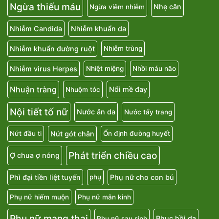
Ngừa thiếu máu
Nhẹ cân
Ngừa viêm nhiễm
Nhiễm Candida
Nhiễm khuẩn da
Nhiễm khuẩn đường ruột
Nhiễm trùng
Nhiễm virus Herpes
Nhiệt miệng
Nhồi máu não
Nhuận tràng
Nổi mề đay
Nhuộm tóc
Nội tiết tố nữ
Nước ăn da
Nước tẩy trang
Nứt gót chân
Nứt đầu ti
Ổn định đường huyết
Phát triển chiều cao
Ợ chua ợ nóng
Phì đại tiền liệt tuyến
Phụ nữ cho con bú
phụ
Phụ nữ hiếm muộn
Phụ nữ mãn kinh
Phụ nữ mang thai
Phục hồi da
Phụ nữ sau sinh