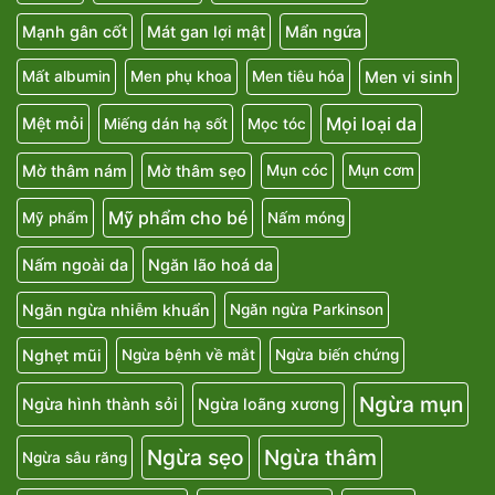
Mạnh gân cốt
Mát gan lợi mật
Mẩn ngứa
Men vi sinh
Mất albumin
Men phụ khoa
Men tiêu hóa
Mọi loại da
Mệt mỏi
Miếng dán hạ sốt
Mọc tóc
Mờ thâm nám
Mờ thâm sẹo
Mụn cóc
Mụn cơm
Mỹ phẩm cho bé
Mỹ phẩm
Nấm móng
Nấm ngoài da
Ngăn lão hoá da
Ngăn ngừa nhiễm khuẩn
Ngăn ngừa Parkinson
Nghẹt mũi
Ngừa bệnh về mắt
Ngừa biến chứng
Ngừa mụn
Ngừa hình thành sỏi
Ngừa loãng xương
Ngừa sẹo
Ngừa thâm
Ngừa sâu răng