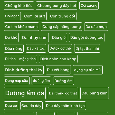
Chứng khó tiêu
Chướng bụng đầy hơi
Còi xương
Cốm lợi sữa
Côn trùng đốt
Collagen
Cơ tim khỏe mạnh
Cung cấp năng lượng
Da dầu mụn
Da nhạy cảm
Da khô
Dầu gió
Dầu gội dưỡng tóc
Dầu nóng
Dị tật thai nhi
Dầu xả tóc
Detox cơ thể
Dịch nhờn cho khớp
Di tinh - mộng tinh
Dinh dưỡng thai kỳ
Dịu vết bỏng
dụng cụ rửa mũi
Dưỡng ẩm
Dung nạp sữa
dưỡng ẩm
Dưỡng ẩm da
Đau bụng kinh
Đại tràng co thắt
Đau dạ dày
Đau dây thần kinh tọa
Đau cơ