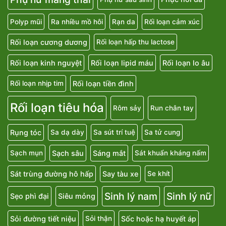
Polyp mũi
Ra nhiều mồ hôi
Rạn da
Rối loạn cảm xúc
Rối loạn cương dương
Rối loạn hấp thu lactose
Rối loạn kinh nguyệt
Rối loạn lipid máu
Rối loạn lo âu
Rối loạn tiền đình
Rối loạn nhịp tim
Rối loạn tiêu hóa
Rôm sảy
Run chân tay
Rụng tóc
Sa dạ dày
Sa sút trí tuệ
Sa tử cung
Sạch sâu
Sáng mắt
Sạch mụn
Sát khuẩn kháng nấm
Sát trùng đường hô hấp
Say tàu xe
Se khít
Sinh lý nam
Sinh lý nữ
Sẹo phì đại
Siêu mỏng
Sỏi đường tiết niệu
Sốc hoặc hạ huyết áp
Sỏi thận