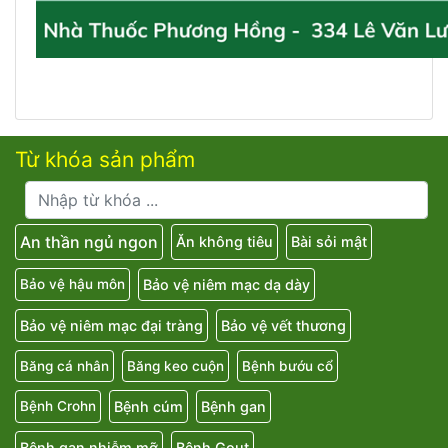
Từ khóa sản phẩm
An thần ngủ ngon
Ăn không tiêu
Bài sỏi mật
Bảo vệ niêm mạc dạ dày
Bảo vệ hậu môn
Bảo vệ niêm mạc đại tràng
Bảo vệ vết thương
Băng cá nhân
Băng keo cuộn
Bệnh bướu cổ
Bệnh cúm
Bệnh gan
Bệnh Crohn
Bệnh gan nhiễm mỡ
Bệnh Gout