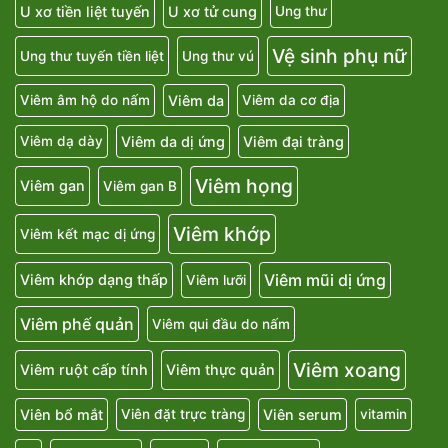
U xơ tiền liệt tuyến
U xơ tử cung
Ung thư
Vệ sinh phụ nữ
Ung thư tuyến tiền liệt
Ung thư vú
Viêm da
Viêm âm hộ do nấm
Viêm da cơ địa
Viêm da dị ứng
Viêm đại tràng
Viêm dạ dày
Viêm họng
Viêm gan
Viêm gan B
Viêm khớp
Viêm kết mạc dị ứng
Viêm mũi dị ứng
Viêm khớp dạng thấp
Viêm lưỡi
Viêm phế quản
Viêm qui đầu do nấm
Viêm xoang
Viêm ruột cấp tính
Viêm thực quản
Viên bổ mắt
Viên serum
Viên đặt trực tràng
vitamin