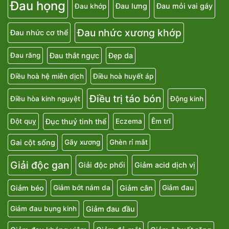
Đau họng
Đau lưng
Đau mỏi vai gáy
Đau khớp
Đau nhức xương khớp
Đau nhức cơ thể
Đau thắt ngực
Đẹp da
Đau răng
Điều hoà hệ miễn dịch
Điều hoà huyết áp
Điều trị táo bón
Điều hòa kinh nguyệt
Động kinh
Đục thuỷ tinh thể
Đột quỵ
Eczema
Êm trĩ
Gai cột sống
Gãy xương
Ghèn rỉ mắt
Giải độc gan
Giải độc phổi
Giảm acid dịch vị
Giảm béo
Giảm cân
Giảm bớt nám da
Giảm đau
Giảm đau đầu
Giảm đau bụng kinh