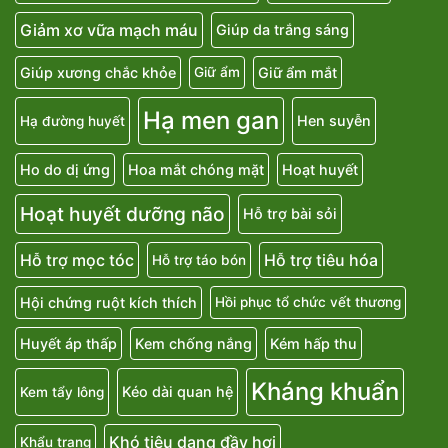
Giảm xơ vữa mạch máu
Giúp da trắng sáng
Giúp xương chắc khỏe
Giữ ẩm mắt
Giữ ẩm
Hạ men gan
Hen suyễn
Hạ đường huyết
Ho do dị ứng
Hoa mắt chóng mặt
Hoạt huyết
Hoạt huyết dưỡng não
Hỗ trợ bài sỏi
Hỗ trợ mọc tóc
Hỗ trợ tiêu hóa
Hỗ trợ táo bón
Hội chứng ruột kích thích
Hồi phục tổ chức vết thương
Huyết áp thấp
Kem chống nắng
Kém hấp thu
Kháng khuẩn
Kéo dài quan hệ
Kem tẩy lông
Khó tiêu dạng đầy hơi
Khẩu trang