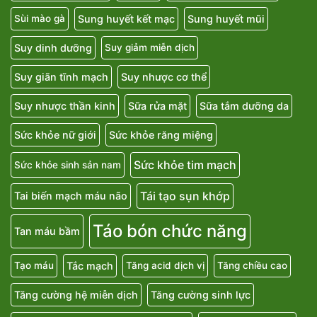
Sung huyết kết mạc
Sung huyết mũi
Sùi mào gà
Suy dinh dưỡng
Suy giảm miễn dịch
Suy giãn tĩnh mạch
Suy nhược cơ thể
Suy nhược thần kinh
Sữa rửa mặt
Sữa tắm dưỡng da
Sức khỏe nữ giới
Sức khỏe răng miệng
Sức khỏe tim mạch
Sức khỏe sinh sản nam
Tái tạo sụn khớp
Tai biến mạch máu não
Táo bón chức năng
Tan máu bầm
Tắc mạch
Tạo máu
Tăng acid dịch vị
Tăng chiều cao
Tăng cường hệ miễn dịch
Tăng cường sinh lực