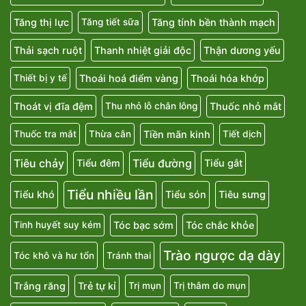
Tăng thị lực
Tăng tính bền thành mạch
Tăng tiết sữa
Thải sạch ruột
Thanh nhiệt giải độc
Thận dương yếu
Thoái hoá điểm vàng
Thoái hóa khớp
Thiết bị y tế
Thoát vị đĩa đệm
Thuốc nhỏ mắt
Thu nhỏ lỗ chân lông
Tiền mãn kinh
Thuốc tra mắt
Thừa cân
Tiết dịch
Tiêu chảy
Tiểu đường
Tiểu đêm
Tiểu gắt
Tiểu nhiều lần
Tiểu khó
Tiểu són
Tiêu sưng
Tóc bạc sớm
Tóc chắc khỏe
Tinh huyết suy kém
Trào ngược dạ dày
Tóc khô và hư tổn
Tránh thai
Trắng răng
Trẻ tự kỉ
Trị mụn
Trị thâm do mụn