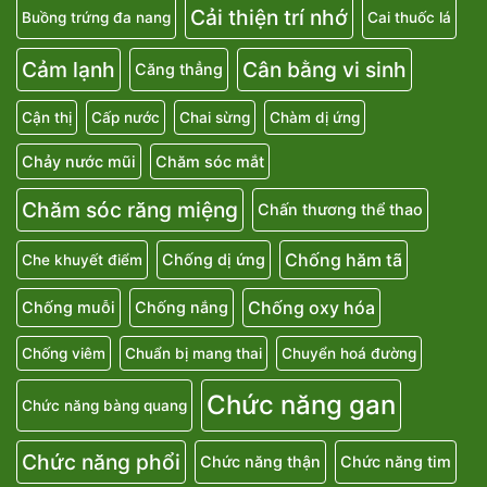
Cải thiện trí nhớ
Buồng trứng đa nang
Cai thuốc lá
Cảm lạnh
Cân bằng vi sinh
Căng thẳng
Cận thị
Cấp nước
Chai sừng
Chàm dị ứng
Chảy nước mũi
Chăm sóc mắt
Chăm sóc răng miệng
Chấn thương thể thao
Chống hăm tã
Chống dị ứng
Che khuyết điểm
Chống oxy hóa
Chống muỗi
Chống nắng
Chống viêm
Chuẩn bị mang thai
Chuyển hoá đường
Chức năng gan
Chức năng bàng quang
Chức năng phổi
Chức năng thận
Chức năng tim