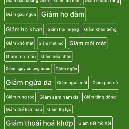
Giảm đau kháng viêm
Giảm đỏ mắt
Giảm ê buốt răng
Giảm ho đàm
Giảm gàu ngứa
Giảm ho khan
Giảm hôi miệng
Giảm khan tiếng
Giảm mỏi mắt
Giảm khô mắt
Giảm mệt mỏi
Giảm mỡ máu
Giảm nếp nhăn
Giảm ngứa
Giảm nguy cơ ung bướu
Giảm ngứa da
Giảm ngứa mắt
Giảm phù nề
Giảm sạm nám da
Giảm rụng tóc
Giảm tăng động
Giảm thể tích máu
Giảm thị lực
Giảm thoái hoá khớp
Giảm tiết mồ hôi