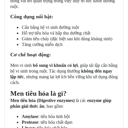
đóng vai trò quan trọng trong việc duy trì sức khỏe đường
ruột.
Công dụng nổi bật:
Cân bằng hệ vi sinh đường ruột
Hỗ trợ tiêu hóa và hấp thu dưỡng chất
Giảm tiêu chảy (đặc biệt sau khi dùng kháng sinh)
Tăng cường miễn dịch
Cơ chế hoạt động:
Men vi sinh
bổ sung vi khuẩn có lợi
, giúp tái lập cân bằng
hệ vi sinh trong ruột. Tác dụng thường
không đến ngay
lập tức
, nhưng mang lại lợi ích bền vững khi sử dụng đúng
cách.
Men tiêu hóa là gì?
Men tiêu hóa (Digestive enzymes)
là các
enzyme giúp
phân giải thức ăn
, bao gồm:
Amylase
: tiêu hóa tinh bột
Protease
: tiêu hóa chất đạm
Lipase
: tiêu hóa chất béo