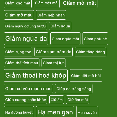
Giảm mỏi mắt
Giảm khô mắt
Giảm mệt mỏi
Giảm mỡ máu
Giảm nếp nhăn
Giảm ngứa
Giảm nguy cơ ung bướu
Giảm ngứa da
Giảm ngứa mắt
Giảm phù nề
Giảm sạm nám da
Giảm rụng tóc
Giảm tăng động
Giảm thể tích máu
Giảm thị lực
Giảm thoái hoá khớp
Giảm tiết mồ hôi
Giảm xơ vữa mạch máu
Giúp da trắng sáng
Giúp xương chắc khỏe
Giữ ẩm mắt
Giữ ẩm
Hạ men gan
Hen suyễn
Hạ đường huyết