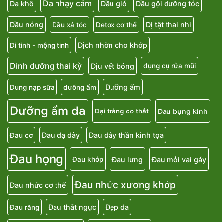
Da nhạy cảm
Da khô
Dầu gió
Dầu gội dưỡng tóc
Dầu nóng
Dị tật thai nhi
Dầu xả tóc
Detox cơ thể
Dịch nhờn cho khớp
Di tinh - mộng tinh
Dinh dưỡng thai kỳ
Dịu vết bỏng
dụng cụ rửa mũi
Dưỡng ẩm
Dung nạp sữa
dưỡng ẩm
Dưỡng ẩm da
Đau bụng kinh
Đại tràng co thắt
Đau dạ dày
Đau dây thần kinh tọa
Đau cơ
Đau họng
Đau lưng
Đau mỏi vai gáy
Đau khớp
Đau nhức xương khớp
Đau nhức cơ thể
Đau thắt ngực
Đẹp da
Đau răng