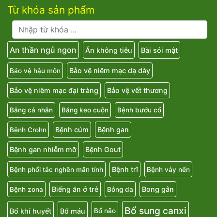
Từ khóa sản phẩm
An thần ngủ ngon
Ăn không tiêu
Bài sỏi mật
Bảo vệ niêm mạc dạ dày
Bảo vệ hậu môn
Bảo vệ niêm mạc đại tràng
Bảo vệ vết thương
Băng cá nhân
Băng keo cuộn
Bệnh bướu cổ
Bệnh cúm
Bệnh gan
Bệnh Crohn
Bệnh gan nhiễm mỡ
Bệnh Gout
Bệnh trĩ
Bệnh phổi tắc nghẽn mãn tính
Bệnh vảy nến
Biếng ăn ở trẻ
Bong gân
Bệnh zona
Bỏng da
Bổ sung canxi
Bổ khí huyết
Bổ máu
Bổ não