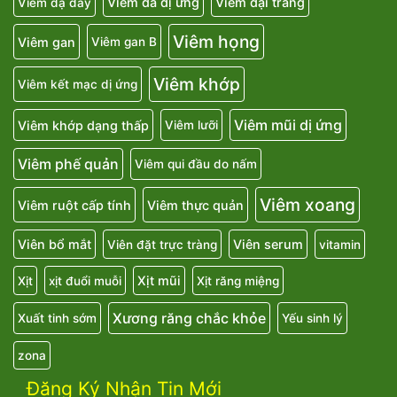
Viêm da dị ứng
Viêm đại tràng
Viêm dạ dày
Viêm họng
Viêm gan
Viêm gan B
Viêm khớp
Viêm kết mạc dị ứng
Viêm mũi dị ứng
Viêm khớp dạng thấp
Viêm lưỡi
Viêm phế quản
Viêm qui đầu do nấm
Viêm xoang
Viêm ruột cấp tính
Viêm thực quản
Viên bổ mắt
Viên serum
Viên đặt trực tràng
vitamin
Xịt mũi
Xịt
xịt đuổi muỗi
Xịt răng miệng
Xương răng chắc khỏe
Xuất tinh sớm
Yếu sinh lý
zona
Đăng Ký Nhận Tin Mới