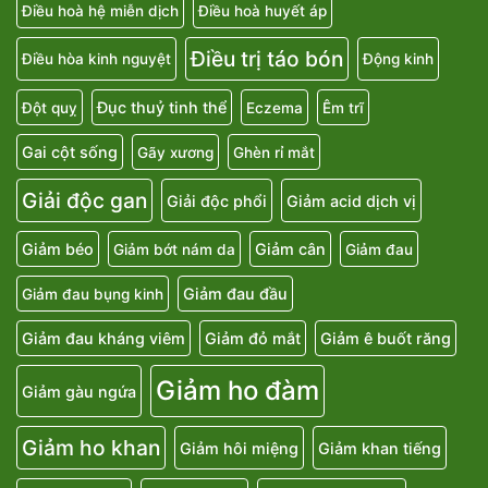
Điều hoà hệ miễn dịch
Điều hoà huyết áp
Điều trị táo bón
Điều hòa kinh nguyệt
Động kinh
Đục thuỷ tinh thể
Đột quỵ
Eczema
Êm trĩ
Gai cột sống
Gãy xương
Ghèn rỉ mắt
Giải độc gan
Giải độc phổi
Giảm acid dịch vị
Giảm béo
Giảm cân
Giảm bớt nám da
Giảm đau
Giảm đau đầu
Giảm đau bụng kinh
Giảm đau kháng viêm
Giảm đỏ mắt
Giảm ê buốt răng
Giảm ho đàm
Giảm gàu ngứa
Giảm ho khan
Giảm hôi miệng
Giảm khan tiếng