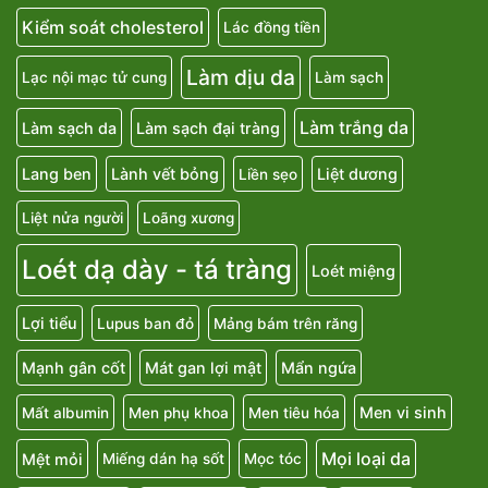
Kiểm soát cholesterol
Lác đồng tiền
Làm dịu da
Lạc nội mạc tử cung
Làm sạch
Làm trắng da
Làm sạch da
Làm sạch đại tràng
Lang ben
Lành vết bỏng
Liệt dương
Liền sẹo
Liệt nửa người
Loãng xương
Loét dạ dày - tá tràng
Loét miệng
Lợi tiểu
Lupus ban đỏ
Mảng bám trên răng
Mạnh gân cốt
Mát gan lợi mật
Mẩn ngứa
Men vi sinh
Mất albumin
Men phụ khoa
Men tiêu hóa
Mọi loại da
Mệt mỏi
Miếng dán hạ sốt
Mọc tóc