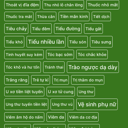
Thoát vị đĩa đệm
Thuốc nhỏ mắt
Thu nhỏ lỗ chân lông
Tiền mãn kinh
Thuốc tra mắt
Thừa cân
Tiết dịch
Tiêu chảy
Tiểu đường
Tiểu đêm
Tiểu gắt
Tiểu nhiều lần
Tiểu khó
Tiểu són
Tiêu sưng
Tóc bạc sớm
Tóc chắc khỏe
Tinh huyết suy kém
Trào ngược dạ dày
Tóc khô và hư tổn
Tránh thai
Trắng răng
Trẻ tự kỉ
Trị mụn
Trị thâm do mụn
U xơ tiền liệt tuyến
U xơ tử cung
Ung thư
Vệ sinh phụ nữ
Ung thư tuyến tiền liệt
Ung thư vú
Viêm da
Viêm âm hộ do nấm
Viêm da cơ địa