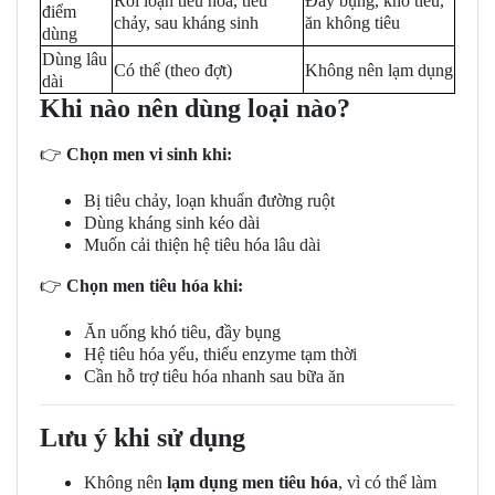
Rối loạn tiêu hóa, tiêu
Đầy bụng, khó tiêu,
điểm
chảy, sau kháng sinh
ăn không tiêu
dùng
Dùng lâu
Có thể (theo đợt)
Không nên lạm dụng
dài
Khi nào nên dùng loại nào?
👉
Chọn men vi sinh khi:
Bị tiêu chảy, loạn khuẩn đường ruột
Dùng kháng sinh kéo dài
Muốn cải thiện hệ tiêu hóa lâu dài
👉
Chọn men tiêu hóa khi:
Ăn uống khó tiêu, đầy bụng
Hệ tiêu hóa yếu, thiếu enzyme tạm thời
Cần hỗ trợ tiêu hóa nhanh sau bữa ăn
Lưu ý khi sử dụng
Không nên
lạm dụng men tiêu hóa
, vì có thể làm