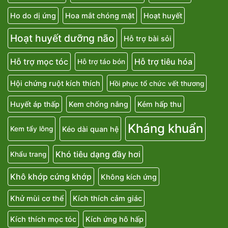
Ho do dị ứng
Hoa mắt chóng mặt
Hoạt huyết
Hoạt huyết dưỡng não
Hỗ trợ bài sỏi
Hỗ trợ mọc tóc
Hỗ trợ tiêu hóa
Hỗ trợ táo bón
Hội chứng ruột kích thích
Hồi phục tổ chức vết thương
Huyết áp thấp
Kem chống nắng
Kém hấp thu
Kháng khuẩn
Kéo dài quan hệ
Kem tẩy lông
Khó tiêu dạng đầy hơi
Khẩu trang
Khô khớp cứng khớp
Không kích ứng
Khử mùi cơ thể
Kích thích cảm giác
Kích thích mọc tóc
Kích ứng hô hấp