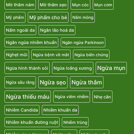
Mờ thâm nám
Mờ thâm sẹo
Mụn cóc
Mụn cơm
Mỹ phẩm cho bé
Mỹ phẩm
Nấm móng
Nấm ngoài da
Ngăn lão hoá da
Ngăn ngừa nhiễm khuẩn
Ngăn ngừa Parkinson
Nghẹt mũi
Ngừa bệnh về mắt
Ngừa biến chứng
Ngừa mụn
Ngừa hình thành sỏi
Ngừa loãng xương
Ngừa sẹo
Ngừa thâm
Ngừa sâu răng
Ngừa thiếu máu
Nhẹ cân
Ngừa viêm nhiễm
Nhiễm Candida
Nhiễm khuẩn da
Nhiễm khuẩn đường ruột
Nhiễm trùng