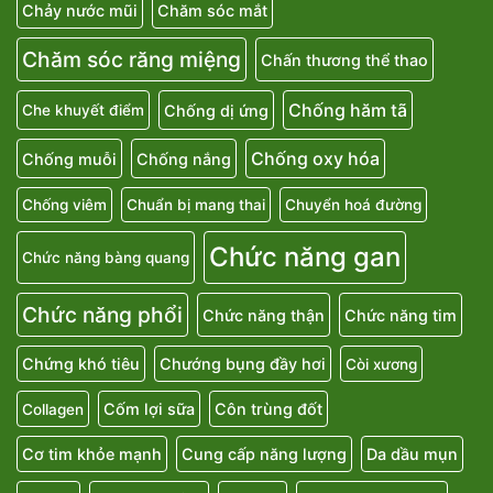
Chảy nước mũi
Chăm sóc mắt
Chăm sóc răng miệng
Chấn thương thể thao
Chống hăm tã
Chống dị ứng
Che khuyết điểm
Chống oxy hóa
Chống muỗi
Chống nắng
Chống viêm
Chuẩn bị mang thai
Chuyển hoá đường
Chức năng gan
Chức năng bàng quang
Chức năng phổi
Chức năng thận
Chức năng tim
Chứng khó tiêu
Chướng bụng đầy hơi
Còi xương
Cốm lợi sữa
Côn trùng đốt
Collagen
Cơ tim khỏe mạnh
Cung cấp năng lượng
Da dầu mụn