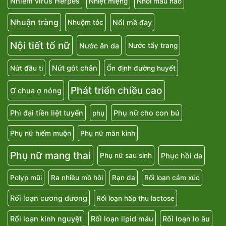
Nhiễm virus Herpes
Nhiệt miệng
Nhồi máu não
Nhuận tràng
Nổi mề đay
Nhuộm tóc
Nội tiết tố nữ
Nước ăn da
Nước tẩy trang
Nứt gót chân
Nứt đầu ti
Ổn định đường huyết
Phát triển chiều cao
Ợ chua ợ nóng
Phì đại tiền liệt tuyến
Phụ nữ cho con bú
phụ
Phụ nữ hiếm muộn
Phụ nữ mãn kinh
Phụ nữ mang thai
Phục hồi da
Phụ nữ sau sinh
Polyp mũi
Ra nhiều mồ hôi
Rạn da
Rối loạn cảm xúc
Rối loạn cương dương
Rối loạn hấp thu lactose
Rối loạn kinh nguyệt
Rối loạn lipid máu
Rối loạn lo âu