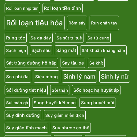
Rối loạn tiền đình
Rối loạn nhịp tim
Rối loạn tiêu hóa
Rôm sảy
Run chân tay
Rụng tóc
Sa dạ dày
Sa sút trí tuệ
Sa tử cung
Sạch sâu
Sáng mắt
Sạch mụn
Sát khuẩn kháng nấm
Sát trùng đường hô hấp
Say tàu xe
Se khít
Sinh lý nam
Sinh lý nữ
Sẹo phì đại
Siêu mỏng
Sỏi đường tiết niệu
Sốc hoặc hạ huyết áp
Sỏi thận
Sung huyết kết mạc
Sung huyết mũi
Sùi mào gà
Suy dinh dưỡng
Suy giảm miễn dịch
Suy giãn tĩnh mạch
Suy nhược cơ thể