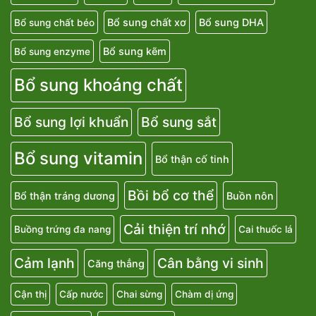
Bổ sung chất xơ
Bổ sung DHA
Bổ sung chất béo
Bổ sung kẽm
Bổ sung enzyme
Bổ sung khoáng chất
Bổ sung lợi khuẩn
Bổ sung sắt
Bổ sung vitamin
Bổ thận cố tinh
Bồi bổ cơ thể
Bổ thận tráng dương
Buồn nôn
Cải thiện trí nhớ
Buồng trứng đa nang
Cai thuốc lá
Cảm lạnh
Cân bằng vi sinh
Căng thẳng
Cận thị
Cấp nước
Chai sừng
Chàm dị ứng