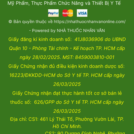
Mỹ Phẩm, Thực Phẩm Chức Năng và Thiết Bị Y Tế
© Bản quyền thuộc về https://nhathuocnhanvanonline.com/
- Powered by NHÀ THUỐC NHÂN VĂN
Giấy đăng kí kinh doanh số:
41J8036906 do UBND
Quận 10 - Phòng Tài chính - Kế hoạch TP. HCM cấp
ngày 28/02/2025. MST: 8459003810-001
Giấy Chứng nhận đủ điều kiện kinh doanh dược số:
16223/ĐKKDD-HCM do Sở Y tế TP. HCM cấp ngày
26/03/2025
Giấy Chứng nhận đạt thực hành tốt cơ sở bán lẻ
thuốc số: 626
/GPP do Sở Y tế TP. HCM cấp ngày
26/03/2025
Địa chỉ: CS1: 461 Lý Thái Tổ, Phường Vườn Lài,
TP.
Hồ Chí Minh.
CS2:
90 Dương Đình Nghệ, Phường