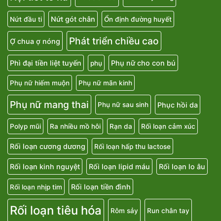
Nứt gót chân
Nứt đầu ti
Ổn định đường huyết
Phát triển chiều cao
Ợ chua ợ nóng
Phì đại tiền liệt tuyến
Phụ nữ cho con bú
phụ
Phụ nữ hiếm muộn
Phụ nữ mãn kinh
Phụ nữ mang thai
Phục hồi da
Phụ nữ sau sinh
Polyp mũi
Ra nhiều mồ hôi
Rạn da
Rối loạn cảm xúc
Rối loạn cương dương
Rối loạn hấp thu lactose
Rối loạn kinh nguyệt
Rối loạn lipid máu
Rối loạn lo âu
Rối loạn tiền đình
Rối loạn nhịp tim
Rối loạn tiêu hóa
Rôm sảy
Run chân tay